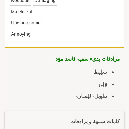
Nocuous
Damaging
Maleficent
Unwholesome
Annoying
مرادفات بذيء سفيه فاسد مؤذ
سَلِيط
وَقِح
طَوِيل-اللِسان-
كلمات شبيهة ومرادفات