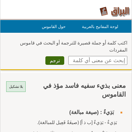
لوحة المفاتيح بالعربية
حول القاموس
اكتب كلمة أو جملة قصيرة للترجمة أو البحث في قاموس
المفردات
معنى بذيء سفيه فاسد مؤذ في
بلا تشكيل
القاموس
بَذِيءٌ : (صيغة مبالغة)
بَذِيءٌ - بَذِيءٌ [ب ذ أ] (صيغَةُ فَعِيل للمبالغة).