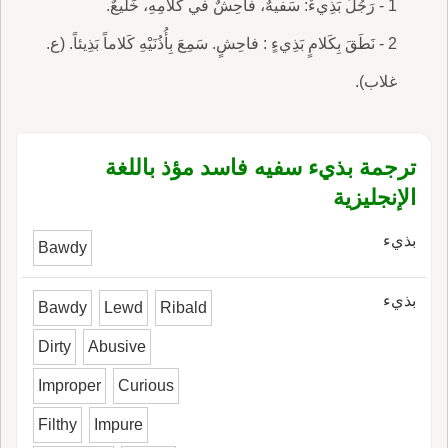
1 - رَجُلٌ بَذِيءٌ: سَفيهٌ، فاحِشٌ في كَلامِهِ، خَليعٌ.
2 - نَطَقَ بِكَلامٍ بَذِيءٍ : فاحِشٍ. سَمِعَ بِأُذُنَيْهِ كَلاماً بَذِيئاً. (ع.
غلاب).
ترجمة بذيء سفيه فاسد مؤذ باللغة
الإنجليزية
بذيء
Bawdy
بذيء
Bawdy
Lewd
Ribald
Dirty
Abusive
Improper
Curious
Filthy
Impure