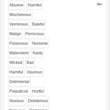
مؤذ
Abusive
Harmful
Mischievous
Verminous
Baleful
Malign
Pernicious
Poisonous
Noisome
Malevolent
Nasty
Wicked
Bad
Harmful
Injurious
Detrimental
Prejudicial
Hurtful
Noxious
Deleterious