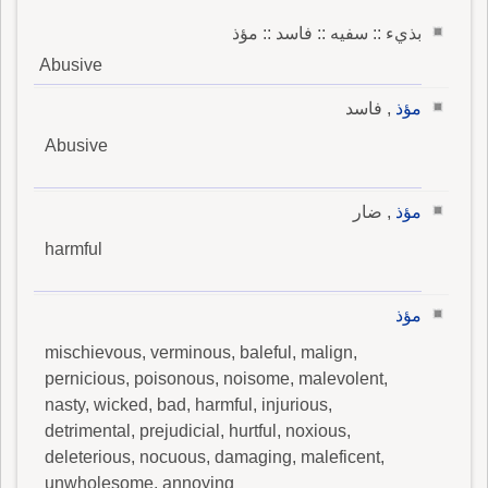
بذيء :: سفيه :: فاسد :: مؤذ
Abusive
مؤذ
, فاسد
Abusive
مؤذ
, ضار
harmful
مؤذ
mischievous, verminous, baleful, malign,
pernicious, poisonous, noisome, malevolent,
nasty, wicked, bad, harmful, injurious,
detrimental, prejudicial, hurtful, noxious,
deleterious, nocuous, damaging, maleficent,
unwholesome, annoying