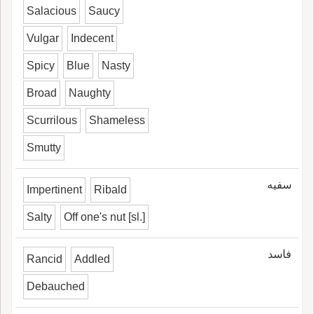
Salacious
Saucy
Vulgar
Indecent
Spicy
Blue
Nasty
Broad
Naughty
Scurrilous
Shameless
Smutty
سفيه
Impertinent
Ribald
Salty
Off one's nut [sl.]
فاسد
Rancid
Addled
Debauched