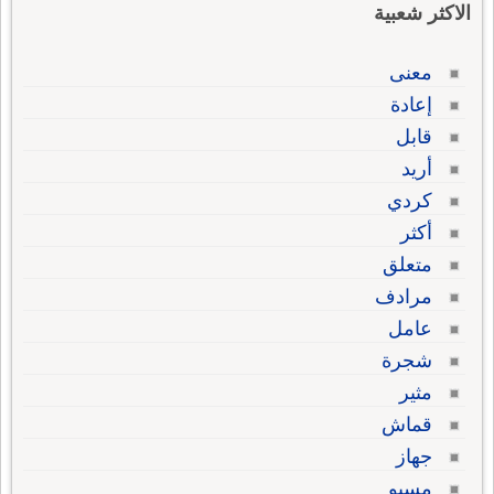
الاكثر شعبية
معنى
إعادة
قابل
أريد
كردي
أكثر
متعلق
مرادف
عامل
شجرة
مثير
قماش
جهاز
مسيو