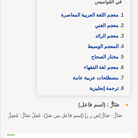
في القواميس
معجم اللغة العربية المعاصرة
معجم الغني
معجم الرائد
المعجم الوسيط
مختار الصحاح
معجم لغة الفقهاء
مصطلحات عربية عامة
ترجمة إنجليزية
ضَارٌّ : (اسم فاعل)
ضَارٌّ - ضَارٌّ [ض ر ر] (إسم فاعل من ضَرَّ). عَمَلٌ ضَارٌّ : مُضِرٌّ.