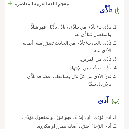
+
معجم اللغة العربية المعاصرة
تأذَّى
(أ)
تأذَّى بـ / تأذَّى من يتأذَّى ، تأذَّ ، تَأَذّيًا ، فهو مُتأَذٍّ ،
والمفعول مُتأذًّى به.
تأذَّى بالحادث/ تأذَّى من الحادث تضرَّر منه، أصابه
الأذى منه.
تأذَّى من المرض.
تأذَّت صِحَّته من الإجهاد.
تَوَقَّ الأذى من كلّ نَذْل وساقط. .. فكم قد تأذَّى
بالأراذل سيِّدُ.
آذى
(ب)
آذى يُؤذي ، آذِ ، إيذاءً ، فهو مُؤذٍ ، والمفعول مُؤذًى.
آذى الرَّجلَ أضرَّه، أصابه بضرر أو مكروه.