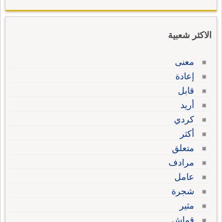
الاكثر شعبية
معنى
إعادة
قابل
أريد
كردي
أكثر
متعلق
مرادف
عامل
شجرة
مثير
قماش