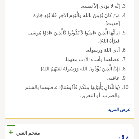
إنَّه لا يؤذي إلاّ نفسه.
مَنْ كَانَ يُؤْمِنُ بالله وَالْيَوْمِ الآخِرِ فَلاَ يُؤْذِ جَارَهُ
[حديث].
{يَاأَيُّهَا الَّذِينَ ءَامَنُوا لاَ تَكُونُوا كَالَّذِينَ ءَاذَوْا مُوسَى
فَبَرَّأَهُ اللهُ}.
آذى اللهَ ورسولَه.
عصاهما وأساء الأدب معهما.
{إِنَّ الَّذِينَ يُؤْذُونَ اللهَ وَرَسُولَهُ لَعَنَهُمُ اللهُ}.
عاقبه.
{وَاللَّذَانِ يَأْتِيَانِهَا مِنْكُمْ فَآذُوهُمَا}: عاقبوهما بالشتم
والضرب، أو التعزير.
عرض المزيد
+
معجم الغني