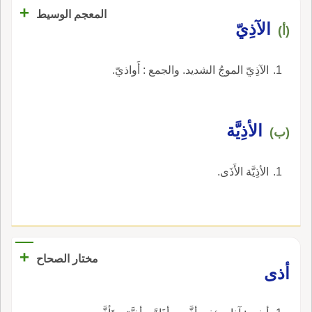
+
المعجم الوسيط
الآذِيّ
(أ)
الآذِيّ الموجُ الشديد. والجمع : أَواذيّ.
الأذِيَّة
(ب)
الأذِيَّة الأَذَى.
+
مختار الصحاح
أذى