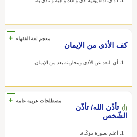
أ ذ ى: آذاه يؤذيه أذَّى و أذَاةً و أذِيَّة و تَأذَّى به.
+
معجم لغة الفقهاء
‏كف الأذى من الإيمان‏
‏أي البعد عن الأذى ومحاربته يعد من الإيمان‏.
+
مصطلحات عربية عامة
تأذّن الله/ تأذّن
(أ)
الشّخص
أعلم بصورة مؤكّدة.