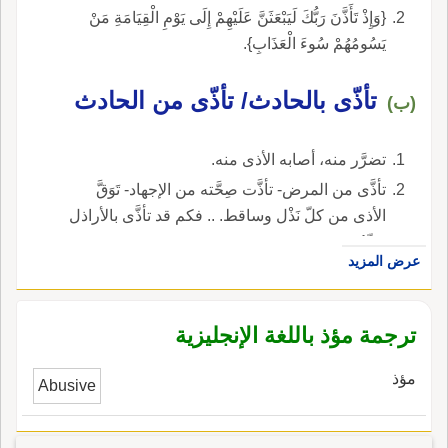
{وَإِذْ تَأَذَّنَ رَبُّكَ لَيَبْعَثَنَّ عَلَيْهِمْ إِلَى يَوْمِ الْقِيَامَةِ مَنْ
يَسُومُهُمْ سُوءَ الْعَذَابِ}.
تأذّى بالحادث/ تأذّى من الحادث
(ب)
تضرَّر منه، أصابه الأذى منه.
تأذَّى من المرض- تأذَّت صِحَّته من الإجهاد- تَوَقَّ
الأذى من كلّ نَذْل وساقط. .. فكم قد تأذَّى بالأراذل
سيِّدُ.
عرض المزيد
ترجمة مؤذ باللغة الإنجليزية
مؤذ
Abusive