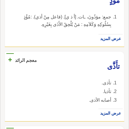
مُؤْذٍ
جمع: مؤذُونَ، ـات. [أ ذ ي]. (فاعل مِنْ أذي). :مُؤْذٍ
بِسُلُوكِهِ وَكَلاَمِهِ : مَنْ يُلْحِقُ الأَذَى بِغَيْرِهِ.
عرض المزيد
+
معجم الرائد
تأَذَّى
تأذى.
تأذيا.
أصابه الأذى.
عرض المزيد