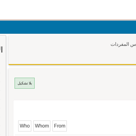
وس المفردات
ا
بلا تشكيل
Who
Whom
From