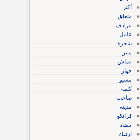
أكثر
متعلق
مرادف
عامل
شجرة
مثير
قماش
جهاز
مسيو
كلمة
صاحب
مدينة
فرانكو
مضاد
ارتقاء