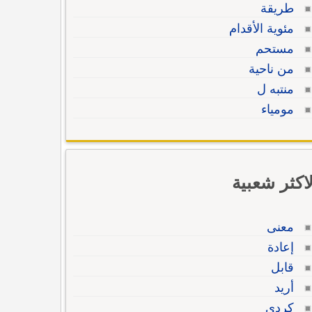
طريقة
مئوية الأقدام
مستحم
من ناحية
منتبه ل
مومياء
لاكثر شعبية
معنى
إعادة
قابل
أريد
كردي