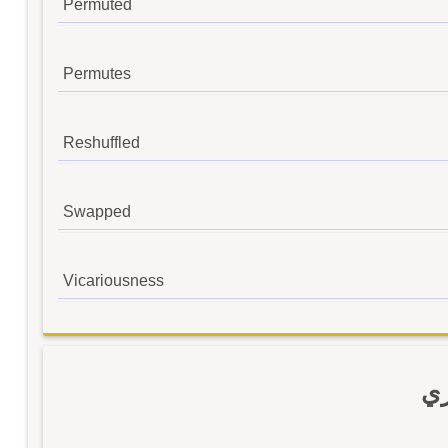
Permuted
Permutes
Reshuffled
Swapped
Vicariousness
زي