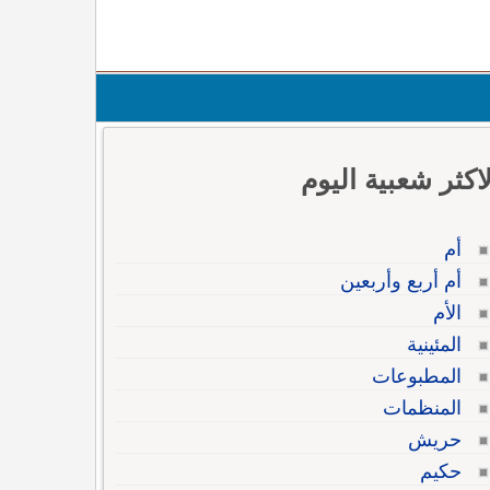
لاكثر شعبية اليوم
أم
أم أربع وأربعين
الأم
المئينية
المطبوعات
المنظمات
حريش
حكيم