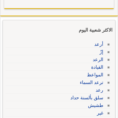
الاكثر شعبية اليوم
أرعد
إزّ
الرعد
القيادة
المواعظ
ترعد السماء
رعد
سلق بألسنة حداد
طشيش
غير