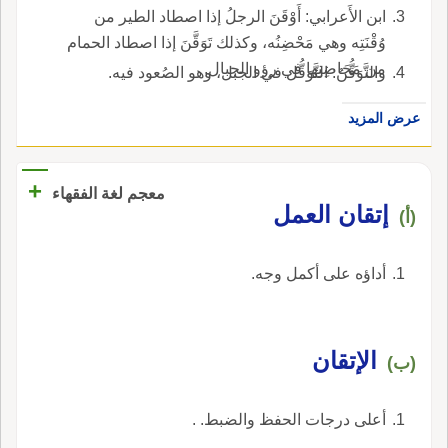
ابن الأَعرابي: أَوْقَنَ الرجلُ إذا اصطاد الطير من
وُقْنَتِه وهي مَحْضِنُه، وكذلك تَوَقَّنَ إذا اصطاد الحمام
من مَحَاضِنِها في رؤو الجبال.
والتَّوَقُّنُ: التَّوَقُّل في الجبل، وهو الصُعود فيه.
عرض المزيد
+
معجم لغة الفقهاء
‏إتقان العمل‏
(أ)
‏أداؤه على أكمل وجه‏.
‏الإتقان‏
(ب)
‏أعلى درجات الحفظ والضبط. ‏.