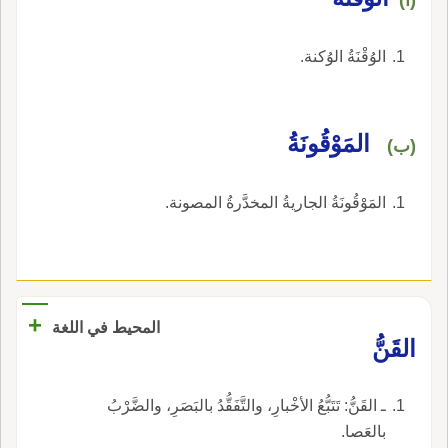
الوُقْنَةُ الوُكنة.
المَوْقُونَةُ
(ب)
المَوْقُونَةُ الجاريةُ المخدَّرةُ المصونة.
+
المحيط في اللغة
القَنُّ
ـ القَنُّ: تَتَبُّعُ الأخْبارِ، والتَّفَقُّدُ بالبَصَرِ، والضَّرْبُ
بالعَصا.