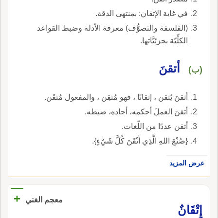
في غاية الإتقان: بمنتهى الدقة.
(الفلسفة والتصوُّف) معرفة الأدلة وضبط القواعد
الكلِّيّة بجزئيَّاتها.
أتقنَ
(ب)
أتقنَ يُتقن ، إتقانًا ، فهو مُتقِن ، والمفعول مُتقَن.
أتقنَ العملَ أحكمه، أجاده، ضبطه.
أتقن عددًا من اللّغات.
{صُنْعَ اللهِ الَّذِي أَتْقَنَ كُلَّ شَيْءٍ}.
عرض المزيد
+
معجم الغني
إِتْقَانٌ