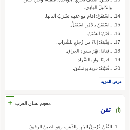
والدَّليلُ الهادِي.
ـ اسْتَقَنَّ: أقامَ مع غَنَمِه يَشْرَبُ ألبانَها.
ـ اسْتَقَنَّ بالأمْرِ: اسْتَقَلَّ.
ـ قَنَنُ: السَّنَنُ.
ـ قِنِّينَةُ: إناءٌ من زُجاجٍ للشَّرابِ.
ـ قِنانَةُ: نَهْرٌ بسَوادِ العِراقِ.
ـ قَنونَا: وادٍ بالسَّراةِ.
ـ قُنَيْنَةُ: قرية بدِمَشْقَ.
عرض المزيد
+
معجم لسان العرب
تقن
(أ)
التِّقْنُ: تُرْنوقُ البئرِ والدِّمَن، وهو الطينُ الرقيقُ