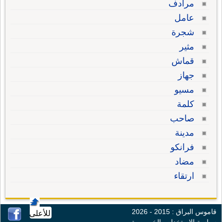
مرادف
عامل
شجرة
مثير
قماش
جهاز
مسيو
كلمة
صاحب
مدينة
فرانكو
مضاد
ارتقاء
قاموس البراق : 2015 - 2026
للأعلى