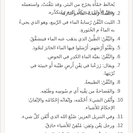
يُخالط حَمْأَة يخرُج من البئر، وقد تتَقَّنَتْ، واستعمله
بعضُ الأَوائل ف تكَدُّر الدم ومُتكدِّره.
والتِّقْنةُ: رُسابة الماء وخُثارتُه.
الليث التِّقْنُ رُسابةُ الماء في الرِّبيع، وهو الذي يجيءُ
به الماءُ م الخُثورةِ.
والتِِّقْنُ: الطِّينُ الذي يذهَب عنه الماء فيتشقَّقُ.
وتَقَّنُو أَرْضَهم: أَرْسَلوا فيها الماءَ الخاثرَ لتجُودَ.
والتَّقْنُ: بقيَّة الماءِ الكدِرِ في الحوض.
ويقال: زَرَعْنا في تِقْنِ أَرضٍ طيِّبة أَو خبيثة في
تُرْبَتِها.
والتِّقْنُ: الطبيعةُ.
والفَصاحةُ من تِقْنِه أَي م سُوسِه وطَبْعِه.
وأَتْقَنَ الشيءَ: أَحْكَمَه، وإتْقانُه إِحْكامُه والإتْقانُ:
الإحكامُ للأَشياء.
وفي التنزيل العزيز: صُنْعَ الله الذي أَتْقَن كلَّ شيء.
ورجل تِقْن وتَقِن: مُتْقِنٌ للأَشياء حاذِقٌ.