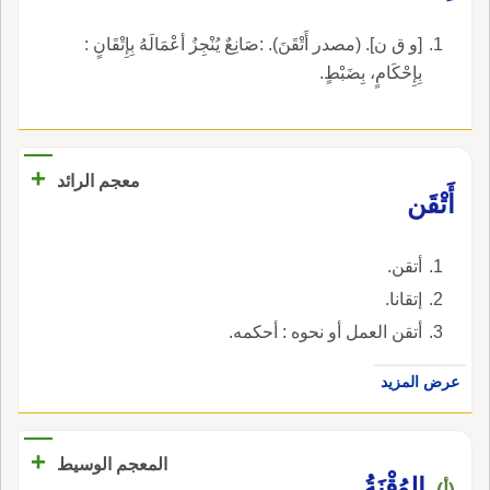
[و ق ن]. (مصدر أَتْقَنَ). :صَانِعٌ يُنْجِزُ أعْمَالَهُ بِإِتْقَانٍ :
بِإِحْكَامٍ، بِضَبْطٍ.
+
معجم الرائد
أَتْقَن
أتقن.
إتقانا.
أتقن العمل أو نحوه : أحكمه.
عرض المزيد
+
المعجم الوسيط
الوُقْنَةُ
(أ)