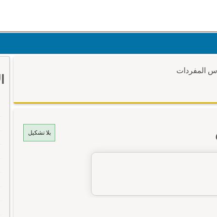
وس المفردات
ا
بلا تشكيل