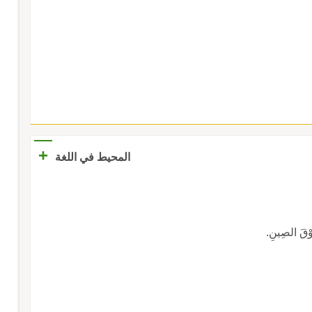
+
المحيط في اللغة
وْقَ الصِينِ.