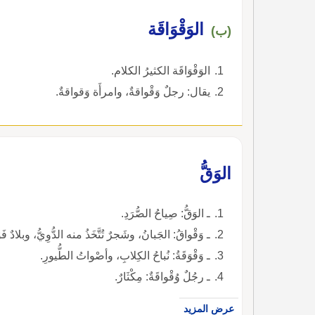
الوَقْوَاقَة
(ب)
الوَقْوَاقَة الكثيرُ الكلام.
يقال: رجلٌ وَقْواقةٌ، وامرأَة وَقواقةٌ.
الوَقُّ
ـ الوَقُّ: صِياحُ الصُّرَدِ.
ـ وَقْواقُ: الجَبانُ، وشَجرٌ تُتَّخَذُ منه الدُّوِيُّ، وبلادٌ فَ
ـ وَقْوَقَةُ: نُباحُ الكِلابِ، وأصْواتُ الطُّيورِ.
ـ رجُلٌ وُقْواقَةٌ: مِكْثَارٌ.
عرض المزيد