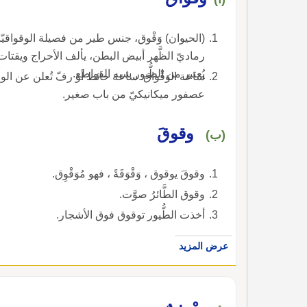
(الحيوان) وَقْوق، جنس طير من فصيلة الوقواقيّا
رماديّ الظَّهر أبيض البطن، يألف الأحراج ويق
يُعتبر من الطُّيور شبه القواطع.
ساعة الوَقْواق: ساعة حائط أو رفّ تُعلن عن ا
عصفور ميكانيكيّ من باب صغير.
وقوقَ
(ب)
وقوقَ يوقوق ، وَقْوَقَةً ، فهو مُوَقْوِق.
وقوق الطَّائرُ صوَّت.
أخذت الطُّيور توقوق فوق الأشجار.
عرض المزيد