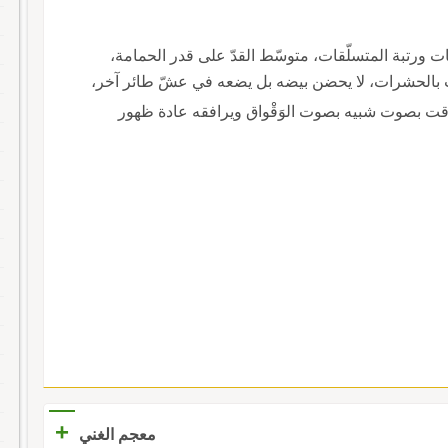
ت ورتبة المتسلّقات، متوسّط القدّ على قدر الحمامة،
تات بالحشرات، لا يحضن بيضه بل يضعه في عشّ طائر آخر،
لوقت بصوت شبيه بصوت الوَقْواق ويرافقه عادة ظهور
+
معجم الغني