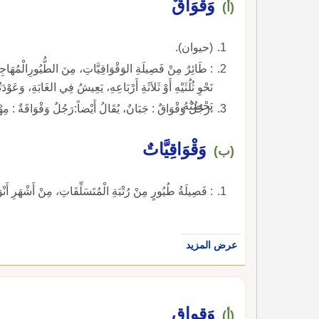
وَقْوَاقٌ
(أ)
(حيوان).
: طَائِرٌ مِنْ فَصِيلَةِ الوَقْوَاقِيَّاتِ، مِنَ الطُّيُورِالْمُهَاجِر
نَحْوِ ثُلُثَيْهِ أَوْ ثَلاَثَةِ أَرْبَاعِهِ، يَعِيشُ فِي الغَابَةِ، وَعَو
يَحْضُنُهُ.
:رَجُلٌ وَقْوَاقٌ : جَبَانٌ، يُقَالُ أَيْضاً:رَجُلٌ وَقْوَاقَةٌ : مِهْذَار
وَقْوَاقِيَّاتٌ
(ب)
: فَصِيلَةُ طُيُورٍ مِنْ رُتْبَةِ الْمُتَسَلِّقَاتِ، مِنْ أَشْهَرِ أَنْو
عرض المزيد
وَقواق
(أ)