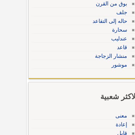
بوق من القرن
جلف
حاله إلى التقاعد
سحارة
عندليب
قاعد
منشار الزجاجة
موشور
لاكثر شعبية
معنى
إعادة
قابل