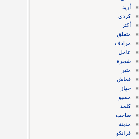
أريد
كردي
أكثر
متعلق
مرادف
عامل
شجرة
مثير
قماش
جهاز
مسيو
كلمة
صاحب
مدينة
فرانكو