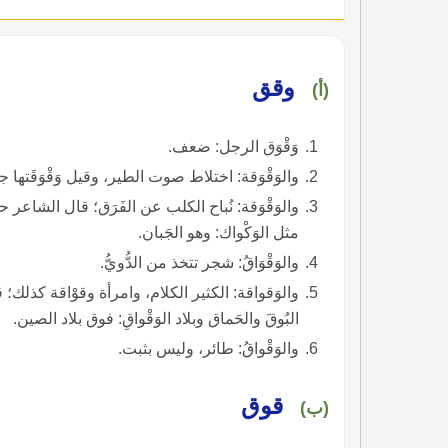
وقق
(أ)
وَقْوَق الرجل: ضعف.
والوَقْوَقة: اختلاط صوت الطير، وقيل وَقْوَقَتها جلب
والوَقْوَقة: نُباح الكلب عن الفَرَق؛ قال الشاعر حتى ضَ
مثل الوَكْواك: وهو الجَبان.
والوَقْوَاقُ: شجر تتخذ من الدُّويُّ.
والوَقواقة: الكثير الكلام، وامرأة وقوْاقة كذلك؛ قال أَ
البُوقَ والحَماق وبلاد الوَقْواقِ: فوق بلاد الصين.
والوَقْواقُ: طائر، وليس بثبت.
قوق
(ب)