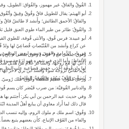
القُوقُ والقاقُ، غير مهموز، والقُوَاق: الطويل، وقيل: هو القبي الطول.
والقاقُ: الأحمق الطائش؛ وأَنشد لا طائشٌ قاقٌ ولا غَبي والقاقُ: طائر مائيّ طويل العنُق.
والقُوقُ: طائر من طير الماء طوي العنق قليل نَحْ
وقوق: بمعنى مع (* قوله [ وقوق بمعنى م إلخ ] ه
الألفاظ؛ وأما الذي في شعره فهو لِزَوْجةِ سوءٍ فَشا 
لها ولد قُوقَة أحْدَب خفض قضاعية على البدل من زوجة.
لَنَسَقْتَ الدَّفّ نَسْقَة والقُوقةُ: الصَّلعةُ.
ورجل مُقَوَّق: عظيم الصَّلَعة وقُوق: ملك رُوميّ.
والدنانير القُوقيَّة: من ضرب قَيْصَر كان يسم قُوقا
قال ذلك لما أَراد معاوي أن يبايع أهلُ المدينة ابْنَهُ
والفاء من القَوْف الإتباع، كأَن بعضهم يتبع بعضاً.