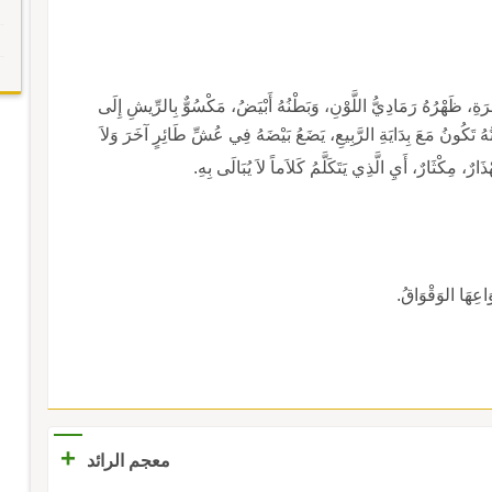
َةِ، ظَهْرُهُ رَمَادِيُّ اللَّوْنِ، وَبَطْنُهُ أَبْيَضُ، مَكْسُوٌّ بِالرِّيشِ إِلَى
ْدَتُهُ تَكُونُ مَعَ بِدَايَةِ الرَّبِيعِ، يَضَعُ بَيْضَهُ فِي عُشِّ طَائِرٍ آخَرَ وَلاَ
ٌ، مِكْثَارٌ، أَيِ الَّذِي يَتَكَلَّمُ كَلاَماً لاَ يُبَالَى بِهِ.
َاعِهَا الوَقْوَاقُ.
+
معجم الرائد