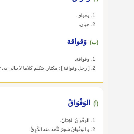
وقواق.
جبان.
وَقواقة
(ب)
وقواقة.
[ رجل وقواقة ] : مكثار، يتكلم كلاما لا يبالى به، ث
الوَقْوَاقُ
(أ)
الوَقْوَاقُ الجَبَانُ.
و الوَقْوَاقُ شجرٌ تُتَّخذ منه الدُّوِيُّ.