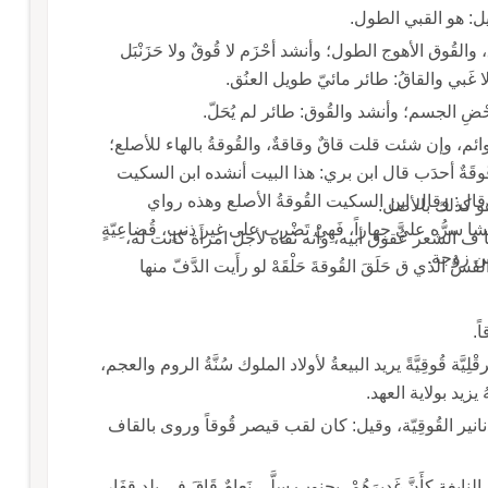
أبو الهيثم: يقال للطويل قاقٌ وقُوقٌ وقِيقٌ وأنْقُوق، والقُوق الأهوج الطول؛ وأنشد أحْزَم لا قُوقٌ ولا حَزَنْبَل
ضِ الجسم؛ وأنشد والقُوق: طائر لم يُحَلّ.
أبو عبيدة: فرس قُوق، والأنثى قُوقة، للطوي القوائم، وإن شئت قلت قاقٌ وقاقةٌ، والقُوقةُ بالهاء للأصلع؛
عن كراع وأنشد من القُنْبُصاتِ قُضاعِيّ لها ولدٌ قُوقَةٌ أحدَب قال ابن بري: هذا البيت أنشده ابن السكيت
في باب الدَّمامةِ والقِصَ ونسبه لبعض الهذليين، قال: وقال ابن السكيت القُوقةُ الأصلع وهذه رواي
و كذلك بالأصل.
سرُّه عليَّ جِهاراً، فَهِيْ تَضْرِب على غير ذنبٍ، قُضاعِيّةٍ
) اني لها مع زوجها، والشاعر غلام من هُذَيْل شكا ف الشعر عُقوق أبيه، وأنه نفاه لأجل امرأَة كانت له،
يريد نفاني لزوجة سوء وأنشد ابن بري لآخر أيها القَسُّ الذي ق حَلَقَ القُوقةَ حَلْقَهْ لو رأَيت الدَّفّ منها
ً.
وفي حديث عبد الرحمن بن أبي بكر: أَجئتم بها هرقْلِيَّة قُوقِيَّةً يريد البيعةُ لأولاد الملوك سُنَّةُ الروم والعجم،
 يزيد بولاية العهد.
وَقُوق: اسم ملك م ملوك الروم، وإليه تنسب الدنانير القُوقِيّة، وقيل: كان لقب قيصر قُوقاً وروى بالقاف
ودينا قُوقيّ: ينسب إليه وقَاقَ النعامُ: صَوَّت؛ قال النابغة كأَنَّ غَدِيرَهُمْ، بجنوب سِلَّى نَعامٌ قَاقَ في بلدٍ قِفَار