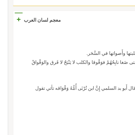
+
معجم لسان العرب
تها وأَصواتها في السَّحَر.
غا نابِحُهُمْ فوَقْوقا والكلب لا يَنْبَحُ لا فَرق والوَقْواقُ
بو بد السلمي إِنَّ ابن تُرْنَى أُمُّهُ وَقْوَاقه تأتي تقول