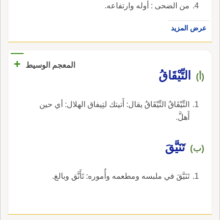
من الضحى : أوله وارتفاعه.
عرض المزيد
+
المعجم الوسيط
التِّيْقَاقُ
(أ)
التِّيْقَاقُ التِّيْقَاقُ يقال: أَتيتك لتِيفاق الهلال: أي حين
أَهلَّ.
تَنَيَّقَ
(ب)
تَنَيَّقَ في ملبسه ومطعمه وأُموره: تَأَنَّق وبالغ.