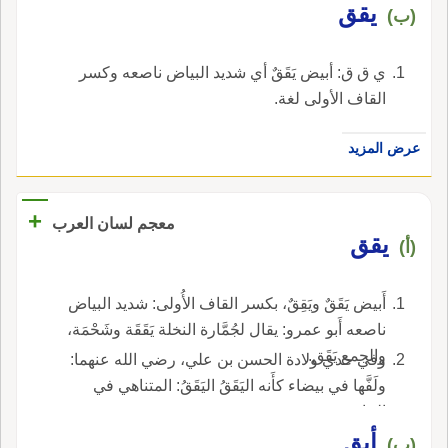
يقق
(ب)
ي ق ق: أبيض يَقَقٌ أي شديد البياض ناصعه وكسر
القاف الأولى لغة.
عرض المزيد
+
معجم لسان العرب
يقق
(أ)
أَبيض يَقَقٌ ويَقِقٌ، بكسر القاف الأُولى: شديد البياض
ناصعه أَبو عمرو: يقال لجُمَّارة النخلة يَقَقَة وشَحْمَة،
والجمع يَقَق.
وفي حدي ولادة الحسن بن علي، رضي الله عنهما:
ولَفَّها في بيضاء كأَنه اليَقَقُ اليَقَقُ: المتناهي في
البياض.
أيق
(ب)