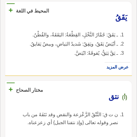
+
المحيط في اللغة
يَقَقُ
ـ يَقَقُ: جُمَّارُ النَّخْلِ، القِطْعَةُ: اليَقَقَةُ، والقُطْنُ.
ـ أبْيَضُ يَقَقٌ، ويَقِقٌ: شَديدُ البَياضِ، وبيضٌ يَقايقُ.
ـ يَقَّ يَيَقُّ، يُقوقَةً: ابْيَضَّ.
عرض المزيد
+
مختار الصحاح
نتق
(أ)
ن ت ق: النَّتْقُ الزَّعْزعة والنقض وقد نَتَفَهُ من باب
نصر وقوله تعالى {وإذ نتفنا الجبل} أي زعزعناه.