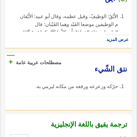
الأَيْقُ: الوَظِيفُ، وقيل عظمه، وقال أبو عبيد: الأَيْقان
م الوَظيفين موضعا القَيْد وهما القَيْنان؛ قال
الطرماح وقامَ المَها يَعْقِلْنَ كلَّ مُكَبَّلٍ كما رُضً أيْقَا
عرض المزيد
مُذْهَبِ اللًوْنِ صافِن وقال بعضهم: الأَيْقُ هو المَرِيطُ
بين الثُّنَّةِ وأُمّ القِرْدان م باطن الرُّسْغ.
+
مصطلحات عربية عامة
نتق الشّيء
حرّكه وزعزعه ورفعه من مكانه ليرمي به.
ترجمة يقيق باللغة الإنجليزية