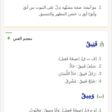
مؤ أنيقة: صفة مشبَّهة تدلّ على الثبوت من آنقَ
وأنِقَ/ أنِقَ بـ: حَسَن المظهر والتنسيق.
+
معجم الغني
فَتِيقٌ
(أ)
[ف ت ق]. (صِيغَةُ فَعِيل).
:سَيْفٌ فَتِيقٌ : حَادٌّ.
:رَجُلٌ فَتِيقٌ : حَادُّ اللِّسَانِ.
:صُبْحٌ فَتِيقٌ : مُشْرِقٌ.
وَمِيقٌ
(ب)
[و م ق]. (صِيغَةُ فَعِيل). :وَلَدٌ وَمِيقٌ : مَحْبُوبٌ.