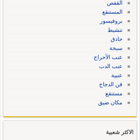
القفص
المستنقع
بروفيسور
تنشيط
حاذق
سبخة
عنب الأحراج
عنب الدب
عنبية
قن الدجاج
مستنقع
مكان ضيق
الاكثر شعبية