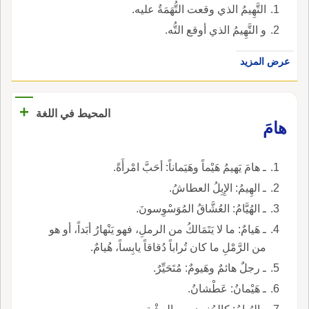
التَّهِيمُ الذي وقعت التُّهَمَةُ عليه.
و التَّهِيمُ الذي أوقع التُّه.
عرض المزيد
+
المحيط في اللغة
هامَ
ـ هامَ يَهيمُ هَيْماً وهَيَماناً: أحَبَّ امْرأَةً.
ـ الهِيمُ: الإِبِلُ العطاشُ.
ـ الهُيَّامُ: العُشَّاقُ المُوَسْوِسونَ.
ـ هَيامٌ: ما لا يَتَمَالكُ من الرملِ، فهو يَنْهارُ أبَداً، أو هو
من الرَّمْلِ ما كان تُراباً دُقاقاً يابِساً، هُيامٌ.
ـ رجلٌ هائمٌ وهَيومٌ: مُتَحَيِّرٌ.
ـ هَيْمانُ: عَطْشانُ.