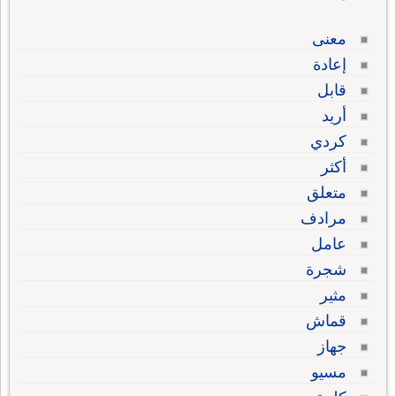
معنى
إعادة
قابل
أريد
كردي
أكثر
متعلق
مرادف
عامل
شجرة
مثير
قماش
جهاز
مسيو