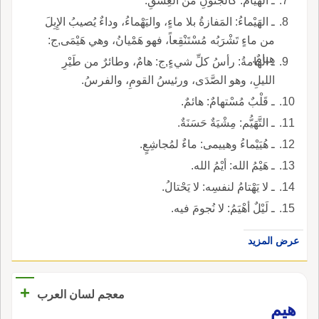
ـ الهُيامُ: كالجُنونِ من العِشْقِ.
ـ الهَيْماءُ: المَفازةُ بلا ماءٍ، واليَهْماءُ، وداءٌ يُصيبُ الإِبِلَ
من ماءٍ تَشْرَبُه مُسْتَنْقِعاً، فهو هَمْيانُ، وهي هَيْمَى,ج:
هِيامٌ.
ـ الهامةُ: رأسُ كلِّ شيءٍ,ج: هامٌ، وطائرٌ من طَيْرِ
الليلِ، وهو الصَّدَى، ورئيسُ القومِ، والفرسُ.
ـ قَلْبٌ مُسْتهامٌ: هائمٌ.
ـ التَّهَيُّم: مِشْيَةٌ حَسَنَةٌ.
ـ هُيَيْماءُ وهييمى: ماءٌ لمُجاشِعٍ.
ـ هَيْمُ الله: أيْمُ الله.
ـ لا يَهْتامُ لنفسِه: لا يَحْتالُ.
ـ لَيْلٌ أهْيَمُ: لا نُجومَ فيه.
عرض المزيد
+
معجم لسان العرب
هيم