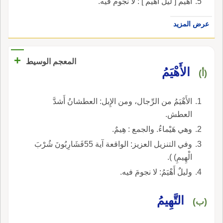
أهيم [ ليل أهيم ] : لا نجوم فيه.
عرض المزيد
+
المعجم الوسيط
الأَهْيَمُ
(أ)
الأَهْيَمُ من الرِّجال، ومن الإِبل: العطشانُ أَشدَّ
العطش.
وهي هَيْماءُ. والجمع : هِيمٌ.
وفي التنزيل العزيز: الواقعة آية 55فَشَارِبُونَ شُرْبَ
الْهِيمِ) ).
وليلٌ أَهْيَمُ: لا نجومَ فيه.
التَّهِيمُ
(ب)