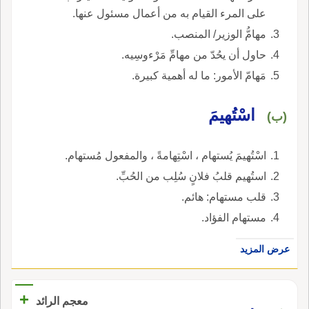
على المرء القيام به من أعمال مسئول عنها.
مهامُّ الوزير/ المنصب.
حاول أن يحُدّ من مهامِّ مَرْءوسِيه.
مَهامّ الأمور: ما له أهمية كبيرة.
اسْتُهيمَ
(ب)
اسْتُهيمَ يُستهام ، اسْتِهامةً ، والمفعول مُستهام.
استُهيم قلبُ فلانٍ سُلِب من الحُبِّ.
قلب مستهام: هائم.
مستهام الفؤاد.
عرض المزيد
+
معجم الرائد