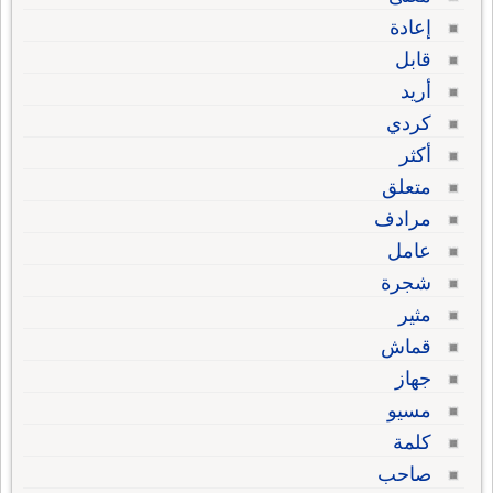
إعادة
قابل
أريد
كردي
أكثر
متعلق
مرادف
عامل
شجرة
مثير
قماش
جهاز
مسيو
كلمة
صاحب