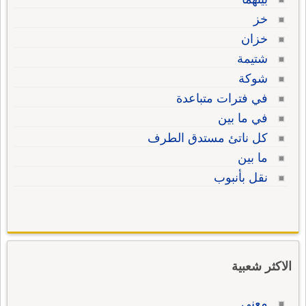
خز
خزان
شتيمة
شوكة
في فترات متباعدة
في ما بين
كل ناتئ مستدق الطرف
ما بين
نقل بأنبوب
الاكثر شعبية
معنى