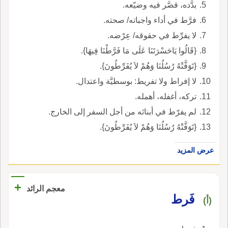
بدَّده، قصَّر فيه وضيّعه.
فرَّط في أداء واجباته/ صحته.
لا يفرِّط في حقوقه/ عِرْضه.
{قَالُوا يَاحَسْرَتَنَا عَلَى مَا فَرَّطْنَا فِيهَا}.
{تَوَفَّتْهُ رُسُلُنَا وَهُمْ لاَ يُفَرِّطُونَ}.
لا إفراط ولا تفريط: بوسطيَّة واعتدال.
تركه، أغفله، أهمله.
لم يفرّط في أبنائه من أجل السفر إلى الخارج.
{تَوَفَّتْهُ رُسُلُنَا وَهُمْ لاَ يُفَرِّطُونَ}.
عرض المزيد
+
معجم الرائد
فَرط
(أ)