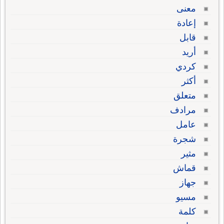
معنى
إعادة
قابل
أريد
كردي
أكثر
متعلق
مرادف
عامل
شجرة
مثير
قماش
جهاز
مسيو
كلمة