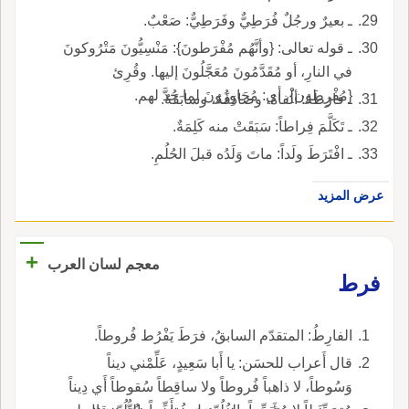
ـ بعيرٌ ورجُلٌ فُرَطِيٌّ وفَرَطِيٌّ: صَعْبٌ.
ـ قوله تعالى: {وأنَّهُم مُفْرَطونَ}: مَنْسِيُّونَ مَتْرُوكونَ
في النارِ، أو مُقَدَّمُونَ مُعَجَّلُونَ إليها. وقُرِئ
{مُفْرِطون}، أي: مُجَاوِزُونَ لما حُدَّ لهم.
ـ فارَطَهُ: ألْفاهُ، وصادَفَهُ، وسابَقَهُ.
ـ تَكَلَّمَ فِراطاً: سَبَقَتْ منه كَلِمَةٌ.
ـ افْتَرَطَ ولَداً: ماتَ وَلَدُه قبلَ الحُلُمِ.
عرض المزيد
+
معجم لسان العرب
فرط
الفارِطُ: المتقدّم السابقُ، فرَطَ يَفْرُط فُروطاً.
قال أَعراب للحسَن: يا أَبا سَعِيدٍ، عَلِّمْني ديناً
وَسُوطاً، لا ذاهباً فُروطاً ولا ساقِطاً سُقوطاً أَي دِيناً