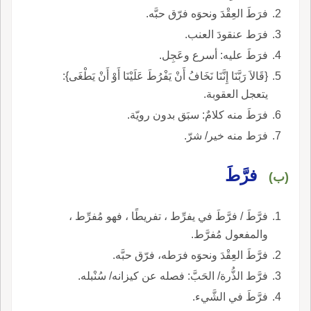
فرَطَ العِقْدَ ونحوَه فرّق حبَّه.
فرَط عنقودَ العنب.
فرَطَ عليه: أسرع وعَجِل.
{قَالاَ رَبَّنَا إِنَّنَا نَخَافُ أَنْ يَفْرُطَ عَلَيْنَا أَوْ أَنْ يَطْغَى}:
يتعجل العقوبة.
فرَطَ منه كلامٌ: سبَق بدون رويّة.
فرَط منه خير/ شرّ.
فرَّطَ
(ب)
فرَّطَ / فرَّطَ في يفرِّط ، تفريطًا ، فهو مُفرِّط ،
والمفعول مُفرَّط.
فرَّطَ العِقْدَ ونحوَه فرَطه، فرّق حبَّه.
فرَّط الذُّرة/ الحَبَّ: فصله عن كيزانه/ سُنْبله.
فرَّطَ في الشَّيء.