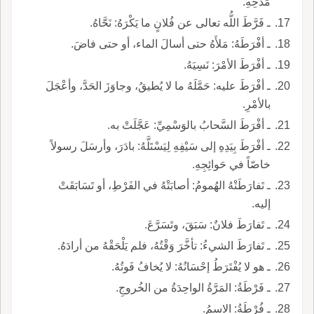
مَدْحِهِ.
ـ فَرَّطَ اللُّه تعالى عن فُلانٍ ما يَكْرَهُ: نَحَّاهُ.
ـ أفْرَطَهُ: مَلأَهُ حتى أسالَ الماء، أو حتى فاضَ.
ـ أفْرَطَ الأمْرَ: نَسِيَهُ.
ـ أفْرَطَ عليه: حَمَّلَهُ ما لا يُطيقُ، وجاوَزَ الحَدَّ، وأعْجَلَ
بالأمْرِ.
ـ أفْرَطَ السَّحابُ بالوَسْمِيِّ: عَجَّلَتْ به.
ـ أفْرَطَ بِيَدِهِ إلى سَيْفِهِ لِيَسْتَلَّهُ: بادَرَ، وأرسَلَ رسولاً
خاصّاً في حَوائِجِهِ.
ـ تَفارَطَتْهُ الهُمومُ: أصابَتْهُ في الفَرْطِ، أو تَسَابَقَتْ
إليه.
ـ تَفارَطَ فلانٌ: سَبَقَ، وتَسَرَّعَ.
ـ تَفارَطَ الشيءُ: تأخَّرَ وَقْتُهُ، فلم يَلْحَقْهُ من أرادَهُ.
ـ هو لا يُفْتَرَطُ إحْسَانُهُ: لا يُخافُ فَوتُهُ.
ـ فَرْطَةُ: المَرَّةُ الواحِدَةُ من الخُروجِ.
ـ فُرْطَةُ: الاسمُ.