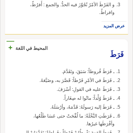
و الفَرْطَ الأمْرُ تُجُوِّزَ فيه الحدُّ. والجمع : أَفرُطّ،
وافراطٌ.
عرض المزيد
+
المحيط في اللغة
فَرَطَ
ـ فَرَطَ فُروطاً: سَبَقَ، وتَقَدَّمَ.
ـ فَرَطَ في الأمْرِ فَرْطاً: قَصَّرَ به، وضَيَّعَهُ.
ـ فَرَطَ عليه في القولِ: أسْرَفَ.
ـ فَرَطَ وُلْداً: ماتُوا له صِغَاراً.
ـ فَرَطَ إليه رَسولَهُ: قَدَّمَهُ، وأرْسَلَهُ.
ـ فَرَطَتِ النَّخْلَةُ: ما لُقِّحَتْ حتى عَسَا طَلْعُها،
وأفْرَطَها غيرُها.
ـ فَرَطَ القومَ يَفْرِطُهُمْ فَرْطاً وفَراطةً: تَقَدَّمَهُمْ إلى