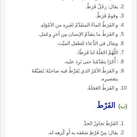
يقال: رجُلٌ فَرَطٌ.
وقومٌ فَرَطٌ.
و الفَرَطُ الماءُ المتقَدِّمُ لغَيرِه من الأمْوَاهِ.
و الفَرَطُ ما يتقدَّمُ الإنسان مِن أجرٍ وعَمَل.
ويقال في الدُّعاء للطفل الميِّت.
اللَّهُمَّ اجْعَلْهُ لنا فَرَطًا.
: أْجْرًا يتقَدَّمُنا حتى نَرِدَ عليه.
و الفَرَطُ الأمْرُ الذي يُفَرِّطُ فيه صاحبُهُ: يُضَيِّعُهُ
بتقصيرِه.
و الفَرَطُ العَجَلَةُ.
الفَرْطَ
(ب)
الفَرْطَ تجاوزُ الحدِّ.
يقال: مِنْ فَرْطِ شغَفه به أَو كُرهه له.