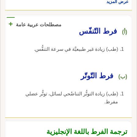
عرض المزيد
أَي خَلَّفته ونَسِيتهم، قال: ويُقرأُ مُفْرِطون، يقال:
كانوا مُفْرِطِين على أَنفسهم ف الذنوب، ويروى
مُفَرِّطون كقوله تعالى: يا حَسْرتا على ما فَرَّطْتُ ف
+
مصطلحات عربية عامة
جَنْب اللّه، يقول: فيما ترَكْتُ وضيَّعت.
فرط التّنفّس
(أ)
(طب) زيادة غير طبيعيَّة في سرعة التنفُّس.
فرط التّوتّر
(ب)
(طب) زيادة التوتُّر التناضُحي لسائل، توتُّر عضلي
مفرط.
ترجمة الفرط باللغة الإنجليزية