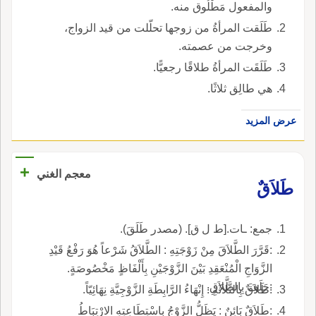
والمفعول مَطْلُوق منه.
طَلَقت المرأةُ من زوجها تحلّلت من قيد الزواج،
وخرجت من عصمته.
طَلَقَت المرأةُ طلاقًا رجعيًّا.
هي طالِق ثلاثًا.
عرض المزيد
+
معجم الغني
طَلاَقٌ
جمع: ـات.[ط ل ق]. (مصدر طَلَقَ).
:قَرَّرَ الطَّلاَقَ مِنْ زَوْجَتِهِ : الطَّلاَقُ شَرْعاً هُوَ رَفْعُ قَيْدِ
الزَّوَاجِ الْمُنْعَقِدِ بَيْنَ الزَّوْجَيْنِ بِأَلْفَاظٍ مَخْصُوصَةٍ.
:حَلَفَ بِالطَّلاَقِ.
:طَلاَقٌ بِالثَّلاَثَةِ : إِنْهَاءُ الرَّابِطَةِ الزَّوْجِيَّةِ نِهَائِيّاً.
:طَلاَقٌ بَائِنٌ : يَظَلُّ الزَّوْجُ بِاسْتِطَاعِتِهِ الارْتِبَاطُ