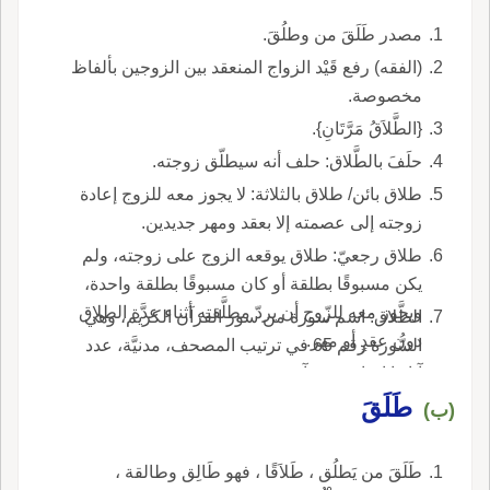
مصدر طَلَقَ من وطلُقَ.
(الفقه) رفع قَيْد الزواج المنعقد بين الزوجين بألفاظ
مخصوصة.
{الطَّلاَقُ مَرَّتَانِ}.
حلَفَ بالطَّلاق: حلف أنه سيطلّق زوجته.
طلاق بائن/ طلاق بالثلاثة: لا يجوز معه للزوج إعادة
زوجته إلى عصمته إلا بعقد ومهر جديدين.
طلاق رجعيّ: طلاق يوقعه الزوج على زوجته، ولم
يكن مسبوقًا بطلقة أو كان مسبوقًا بطلقة واحدة،
ويجوز معه للزّوج أن يردّ مطلَّقته أثناء عدَّة الطلاق
الطَّلاق: اسم سورة من سور القرآن الكريم، وهي
دون عقدٍ أو مهر.
السُّورة رقم 65 في ترتيب المصحف، مدنيَّة، عدد
آياتها اثنتا عشرة آية.
طَلَقَ
(ب)
طَلَقَ من يَطلُق ، طَلاَقًا ، فهو طَالِق وطالقة ،