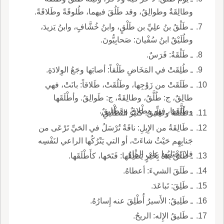
وطالِقَةٌ وطوالِقُ، وقد طَلُقَ فيهما، طُلوقَةً وطَلاقَةً.
ـ طَلْقُ بنُ علِيِّ بن طَلْقٍ، وابنُ خُشَّافٍ، وابنُ يَزيدَ،
وطُلَيْقٌ ابنُ سُفْيانَ: صَحابِيُّونَ.
ـ طَلْقَةُ: فَرَسٌ.
ـ طُلِقَتْ في المَخَاضِ طَلْقاً: أصابَها وجَعُ الوِلادَةِ.
ـ طَلَقَتْ من زَوْجِها، وطَلُقَتْ، طَلاقاً: بانَتْ، فهي
طالِقٌ، ج: طُلَّقُ، وطالِقَةٌ، ج: طَوالِقُ. وأطْلَقَها
وطَلَّقَها، فهو مِطْلاقٌ ومِطْليقٌ.
ـ طُلَقَةٌ وطِلِّيقُ: كثيرُ التَّطْليقِ.
ـ طَالِقَةُ من الإِبِلِ: ناقَةٌ تُرْسَلُ في الحَيِّ تَرْعَى من
جَنابِهِم حَيْثُ شاءَتْ، أو التي يَتْرُكُها الراعي لنَفْسِه
فلا يَحْتَلِبُها على الماءِ.
ـ طَلَقَ يَدَهُ بِخَيْرٍ يَطْلِقُها: فَتَحَها، كأَطْلَقَها.
ـ طَلَقَ الشيءَ: أعطاهُ.
ـ طَلِقَ: تَباعَدَ.
ـ طَلِيقُ: الأَسيرُ أُطْلِقَ عنه إِسارُهُ.
ـ طَليقُ الإِله: الريحُ.