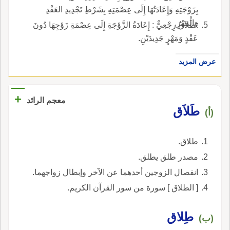
بِزَوْجَتِهِ وَإِعَادَتُهَا إِلَى عِصْمَتِهِ بِشَرْطِ تَجْدِيدِ العَقْدِ
وَالْمَهْرِ.
:طَلاَقٌ رِجْعِيٌّ : إِعَادَةُ الزَّوْجَةِ إِلَى عِصْمَةِ زَوْجِهَا دُونَ
عَقْدٍ وَمَهْرٍ جَدِيدَيْنِ.
عرض المزيد
+
معجم الرائد
طَلاَق
(أ)
طلاق.
مصدر طلق يطلق.
انفصال الزوجين أحدهما عن الآخر وإبطال زواجهما.
[ الطلاق ] سورة من سور القرآن الكريم.
طِلاق
(ب)