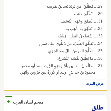
ـ مُطَلِّقُ: مَن يُريَدُ يُسابقُ بفَرسِه.
ـ انْطَلَقَ: ذهَب.
ـ انْطَلَقَ وجْهُه: انْبَسَطَ.
ـ انْطُلِقَ به: ذُهِبَ به.
ـ اسْتِطْلاقُ البَطْنِ: مَشْيُه.
ـ تَطَلَّقَ الظَّبْيُ: مَرَّ لا يَلْوِي على شيءٍ.
ـ تَطَلَّقَ الفرسُ: بالَ بعدَ الجَرْيِ.
ـ ما تَطَّلِقُ نفْسُه: تَنْشَرِحُ.
ـ طالَقانُ: بلد بين بَلْخَ ومَرْوِ الرُّوذِ، منه: أبو محمدٍ
محمودُ بنُ خِداشٍ، وبلد أو كُورَةٌ بين قَزْوينَ وأبْهَرَ،
منه: الصاحبُ إسماعيلُ بنُ عَبَّادٍ.
عرض المزيد
+
معجم لسان العرب
طلق