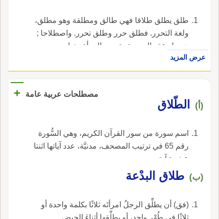
طلق يطلق طلاقا فهي طالق ومطلقة وهو مطلق،
ولغة التحرر. فطلق حرر وطلق تحرر. واصطلاحا ;
هو حل عقد الزوجية وتحرير المرأة منها.
عرض المزيد
+
مصطلحات عربية عامة
الطّلاق
(أ)
اسم سورة من سور القرآن الكريم، وهي السُّورة
رقم 65 في ترتيب المصحف، مدنيَّة، عدد آياتها اثنتا
عشرة آية.
طلاق البدْعة
(ب)
(فق) أن يطلِّق الرجلُ امرأتَه ثلاثًا بكلمة واحدة أو
ثلاثًا في طُهْر واحد، أو يطلِّقها أثناءَ الحيضِ.