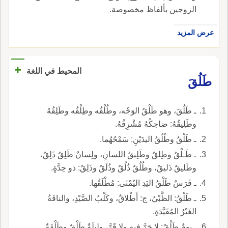
الزوجين بألفاظ مخصوصة.
عرض المزيد
+
المحيط في اللغة
طَلُقَ
ـ طَلُقَ، وهو طَلْقُ الوَجْه، وطُلْقُه وطِلْقُه وطَلِقُهُ
وطَلِيقُهُ: ضاحِكُهُ مُشْرِقُهُ.
ـ طَلْقُ وطُلُقُ اليدَيْنِ: سَمْحُهُما.
ـ طَـلْقُ وطِلقُ وطَلِيقُ اللسانِ، ولِسانٌ طَلِقٌ ذَلِقٌ،
وطَليقٌ ذَليقٌ، وطُلُقٌ ذُلُقٌ وذُلَقُ وذَلِقُ: ذو حِدَّةٍ.
ـ فَرَسٌ طَلْقُ اليَدِ اليُمْنَى: مُطْلَقُها.
ـ طَلْقُ: الظَّبْيُ، ج: أَطْلاقٌ، وكَلْبُ الصَّيْدِ، والناقَةُ
الغَيْرُ المُقَيَّدَةِ.
ـ يومٌ طَلْقٌ: لا حَرَّ فيه ولا قَرَّ، وليلَةٌ طَلْقٌ وطَلْقَةٌ