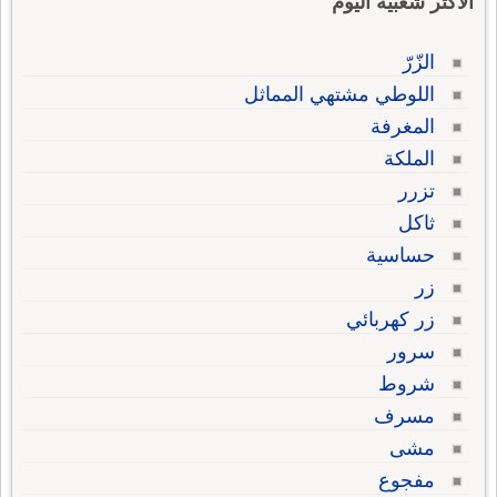
الاكثر شعبية اليوم
الزّرّ
اللوطي مشتهي المماثل
المغرفة
الملكة
تزرر
ثاكل
حساسية
زر
زر كهربائي
سرور
شروط
مسرف
مشى
مفجوع