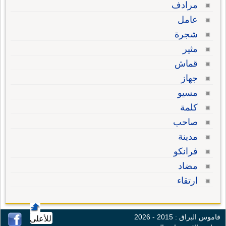
مرادف
عامل
شجرة
مثير
قماش
جهاز
مسيو
كلمة
صاحب
مدينة
فرانكو
مضاد
ارتقاء
قاموس البراق : 2015 - 2026
للأعلى