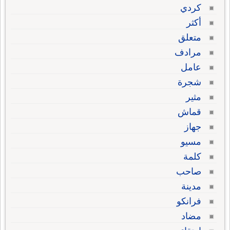
كردي
أكثر
متعلق
مرادف
عامل
شجرة
مثير
قماش
جهاز
مسيو
كلمة
صاحب
مدينة
فرانكو
مضاد