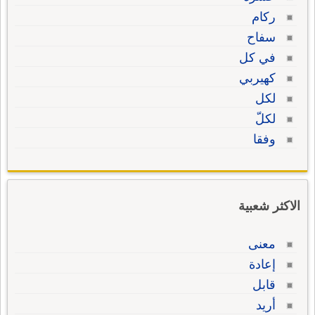
ركام
سفاح
في كل
كهيربي
لكل
لكلّ
وفقا
الاكثر شعبية
معنى
إعادة
قابل
أريد