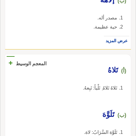
(ب)
مصدر أله.
حية عظيمة.
عرض المزيد
+
المعجم الوسيط
تَلاهُ
(أ)
تَلاهُ تَلاهُ ِ تَلْياً: تَبِعهُ.
تَلَوَّهَ
(ب)
تَلَوَّهَ السَّرَابُ: لاهَ.