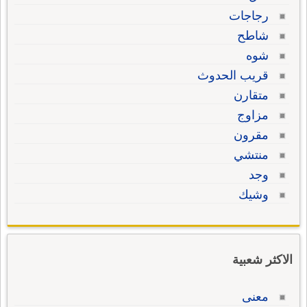
رجاجات
شاطح
شوه
قريب الحدوث
متقارن
مزاوج
مقرون
منتشي
وجد
وشيك
الاكثر شعبية
معنى