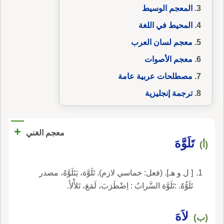
المعجم الوسيط
المحيط في اللغة
معجم لسان العرب
معجم الأصوات
مصطلحات عربية عامة
ترجمة إنجليزية
+
معجم الغني
تَلَوَّهَ
(أ)
[ ل و هـ]. (فعل: خماسي لازم). تَلَوَّهَ، يَتَلَوَّهُ، مصدر
تَلَوُّهٌ. :تَلَوَّهَ السَّرابُ : اِضْطَرَبَ، لَمَعَ، تَلأْلأَ.
لاَهَ
(ب)