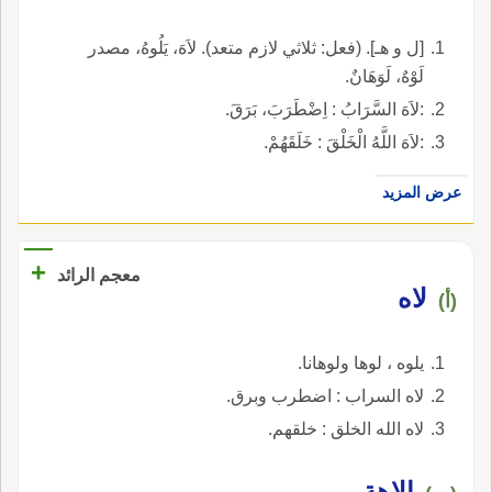
[ل و هـ]. (فعل: ثلاثي لازم متعد). لاَهَ، يَلُوهُ، مصدر
لَوْهٌ، لَوَهَانٌ.
:لاَهَ السَّرَابُ : اِضْطَرَبَ، بَرَقَ.
:لاَهَ اللَّهُ الْخَلْقَ : خَلَقَهُمْ.
عرض المزيد
+
معجم الرائد
لاه
(أ)
يلوه ، لوها ولوهانا.
لاه السراب : اضطرب وبرق.
لاه الله الخلق : خلقهم.
إلاهة