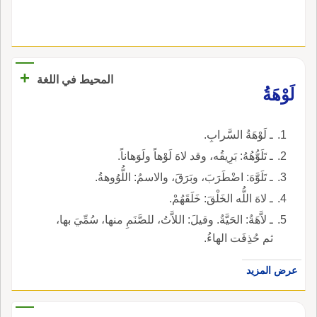
+
المحيط في اللغة
لَوْهَةُ
ـ لَوْهَةُ السَّرابِ.
ـ تَلَوُّهُهُ: بَرِيقُه، وقد لاهَ لَوْهاً ولَوَهاناً.
ـ تَلَوَّهَ: اضْطَرَبَ، وبَرَقَ، والاسمُ: اللُّوُوهةُ.
ـ لاهَ اللُّه الخَلْقَ: خَلَقَهُمْ.
ـ لاَّهَةُ: الحَيَّةُ. وقيلَ: اللاَّتُ، للصَّنَمِ منها، سُمِّيَ بها،
ثم حُذِفَت الهاءُ.
عرض المزيد