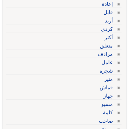
إعادة
قابل
أريد
كردي
أكثر
متعلق
مرادف
عامل
شجرة
مثير
قماش
جهاز
مسيو
كلمة
صاحب