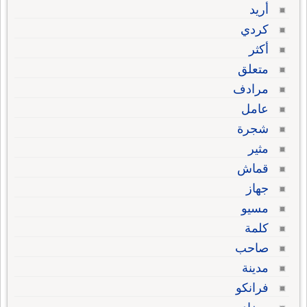
أريد
كردي
أكثر
متعلق
مرادف
عامل
شجرة
مثير
قماش
جهاز
مسيو
كلمة
صاحب
مدينة
فرانكو