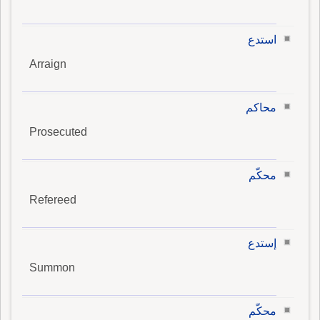
استدع
Arraign
محاكم
Prosecuted
محكّم
Refereed
إستدع
Summon
محكّم