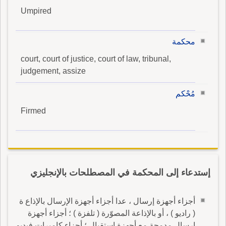
Umpired
محكمة
court, court of justice, court of law, tribunal,
judgement, assize
مُحْكم
Firmed
إستدعاء إلى المحكمة في المصطلحات بالإنجليزي
أجزاء أجهزة إرسال ، عدا أجزاء أجهزة الإرسال بالإذاع ة
( راديو ) ، أو بالإذاعة المصوّرة ( تلفزة ) ؛ أجزاء أجهزة
إرسال مدمجة مع أجهزة استقبال ؛ أجزاء كاميرات فيديو