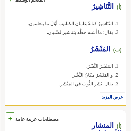
المعجم الوسيط
التَّنَاشِيرُ
(أ)
التَّنَاشِيرُ كتابةُ غِلمان الكتاتيب أَوَّلَ ما يتعلمون.
يقال: ما أَشبه خطَّه بتناشيرالصِّبيان.
المَنْشَرُ
(ب)
المَنْشَرُ النَّشْرُ.
و المَنْشَرُ مكانُ النَّشْر.
يقال: نَشَر الثَّوبَ في المَنْشَر.
عرض المزيد
+
مصطلحات عربية عامة
المنشار
(أ)