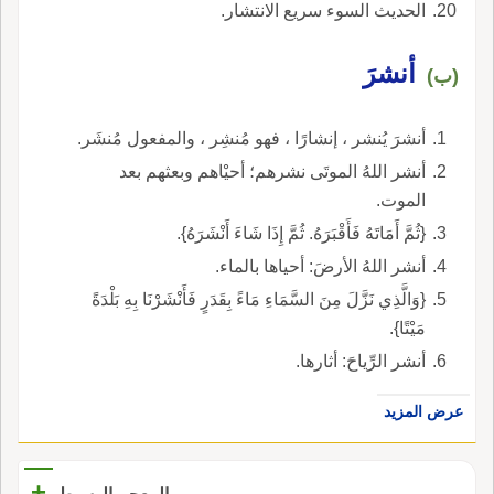
الحديث السوء سريع الانتشار.
أنشرَ
(ب)
أنشرَ يُنشر ، إنشارًا ، فهو مُنشِر ، والمفعول مُنشَر.
أنشر اللهُ الموتَى نشرهم؛ أحيْاهم وبعثهم بعد
الموت.
{ثُمَّ أَمَاتَهُ فَأَقْبَرَهُ. ثُمَّ إِذَا شَاءَ أَنْشَرَهُ}.
أنشر اللهُ الأرضَ: أحياها بالماء.
{وَالَّذِي نَزَّلَ مِنَ السَّمَاءِ مَاءً بِقَدَرٍ فَأَنْشَرْنَا بِهِ بَلْدَةً
مَيْتًا}.
أنشر الرِّياحَ: أثارها.
عرض المزيد
+