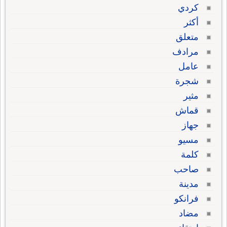
كردي
أكثر
متعلق
مرادف
عامل
شجرة
مثير
قماش
جهاز
مسيو
كلمة
صاحب
مدينة
فرانكو
مضاد