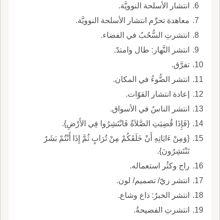
انتشار الأسلحة النوويَّة.
معاهدة تحرِّم انتشار الأسلحة النوويَّة.
انتشرتِ السُّحُبُ في الفضاء.
انتشر النَّهار: طال وامتدّ.
تفرَّق.
انتشر الضُّوءُ في المكان.
إعادة انتشار القوّات.
انتشر الناسُ في الأسواق.
{فَإِذَا قُضِيَتِ الصَّلاَةُ فَانْتَشِرُوا فِي الأَرْضِ}.
{وَمِنْ ءَايَاتِهِ أَنْ خَلَقَكُمْ مِنْ تُرَابٍ ثُمَّ إِذَا أَنْتُمْ بَشَرٌ
تَنْتَشِرُونَ}.
راج وكثُر استعماله.
انتشر زيّ/ تصميم/ لون.
انتشر الخبرُ: ذاع وشاع.
انتشرتِ الفضيحةُ.