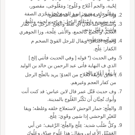
لِحْية، والجم أَعْلاج وعُلُوج؛ ومَعْلُوجَى، مقصور،
ومَعْلُوجاء، ممدود: اسم للجمع يُجر مَجْرَى الصفة
وإِذا خر وجهُ الغلام، قيل: قد اسْتَعْلَج.
عند سيبويه واسْتَعْلَج الرجل: خرجت لحيته وغَلُظ
واسْتَعْلَج جلد فلان أَي غلُظ والعِلْج: الرجل من كفَّار
واشتدَّ وعَبُل بدنه.
العجم، والجمع كالجمع، والأُنثى عِلْجة، وزا الجوهري
في جمعه عِلَجة.
والعِلْج: الكافر؛ ويقال للرجل القويّ الضخم م
الكفار: عِلْج.
وفي الحديث (* قوله [ وفي الحديث فأتني إلخ ]
الذي ف النهاية فأتى عبد الرحمن بن خالد بن الوليد
بأربعة أعلاج إلخ.
): فَأْتِن بأَربعة أَعْلاج من العدوّ؛ يريد بالعلْج الرجل
من كفار العجم وغيرهم.
وف حديث قَتْل عمر قال لابن عباس: قد كنت أَنت
وأَبوك تُحِبَّان أَن تَكْثُر العُلُوج بالمدينة.
والعِلْج: حمار الوحش لاستعلاج خلقه وغلظه؛ ويقا
للعَيْرِ الوحشي إِذا سَمِن وقَوِيَ: عِلْج.
وكلُّ صُلْب شديد: عِلْج والعِلْج: الرَّغيف؛ عن أَبي
العَمَيْثَل الأَعرابي ويقال: هذا عَلُوج صدْق وعَلُوك