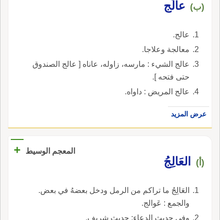
عالَج
(ب)
عالج.
معالجة وعلاجا.
عالج الشيء : مارسه، زاوله، عاناه [ عالج الصندوق
حتى فتحه ].
عالج المريض : داواه.
عرض المزيد
+
المعجم الوسيط
العَالِجُ
(أ)
العَالِجُ ما تراكم من الرمل ودخل بعضهُ في بعض.
والجمع : عَوالج.
وفي حديث الدعاء: حديث شريف.