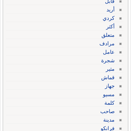
قابل
أريد
كردي
أكثر
متعلق
مرادف
عامل
شجرة
مثير
قماش
جهاز
مسيو
كلمة
صاحب
مدينة
فرانكو