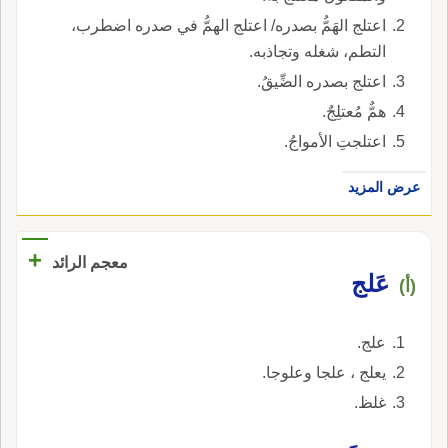
اعتلج الهَمُّ بصدره/ اعتلج الهمُّ في صدره اضطرب،
التطم، شغله وتجاذبه.
اعتلج بصدره الضِّيقُ.
همٌّ مُعتلِجٌ.
اعتلجتِ الأمواجُ.
عرض المزيد
+
معجم الرائد
عَلج
(أ)
علج.
يعلج ، علجا وعلوجا.
غلظ.