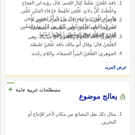
بقوله قبل: وناقة علج كثيرة اللحم.
ناقة عَلْجَنٌ: صُلْبَةٌ كِنَازُ اللحم؛ قال رؤبة ابن العجاج
وخَلَّطَتْ كُلُّ دِلاثٍ عَلْجَن تَخْلِيطَ خَرْقاءِ اليَدَيْن خَلْبَن
وامرأَة عَلْجَنٌ: ماجِنَة؛ قال يا رُبَّ أُمٍّ لصَغِيرٍ عَلْجَن
الأَزهري في باب ما زادت فيه العرب النون م
تَسْرِقُ بالليلِ، إذا لم تَبْطَن يَنْبُعُ، من ذَُعْرَتِها والمَغْبِنِ
الحروف: ناقة عَلْجَنٌ، وهي الغليظة المستعلية
كَرَزَغِ الحَمْأَةِ فوقَ المَعْطِن ذُعْرَتُها: اسْتُها.
الخلق المكتنزة اللحم، ونون زائدة.
الأَزهري: ناقة عُلْجُومٌ وعَلْجُونٌ أَي شديدة، وهي
العَلْجَنُ قال: وقال أَبو مالك ناقة عَلْجَنٌ غليظة.
الجوهري: العَلْجَنُ المرأَ الحمقاء، واللام زائدة.
عرض المزيد
+
مصطلحات عربية عامة
يعالج موضوع
(أ)
مثال ذلك نقل البضائع من مكان لأخر للإنتاج أو
التخزين.