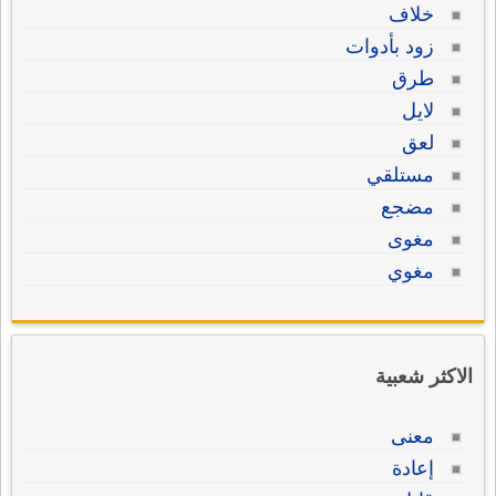
خلاف
زود بأدوات
طرق
لايل
لعق
مستلقي
مضجع
مغوى
مغوي
الاكثر شعبية
معنى
إعادة