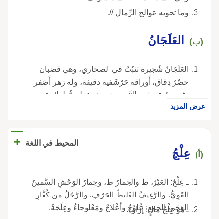
وما تحويه عوالج الرِّمال //.
العَلَجَانُ
(ب)
العَلَجَانُ شُجيرة تنبُتُ في الصحاري، وهي قضبان
خضْرٌ دِقاق، أَوراقه حَرْشَفية دقيقة، وله زهر أَصَفر
وثمر دقيق يشبه الآنسيون، وهو عطريُّ الرائحة.
عرض المزيد
+
المحيط في اللغة
عِلْجُ
(أ)
ـ عِلْجُ: العَيْرُ، ط والحِمارُ ط، وحِمارُ الوَحْشِ السَّمينُ
القَوِيُّ، والرَّغِيفُ الغَليظُ الحَرْفِ، والرَّجُلُ من كُفَّارِ
العَجَمِ، الجمع: عُلوجٌ وأعْلاجٌ ومَعْلوجاءُ وعِلَجَةٌ.
ـ هو عِلْجُ مالٍ: إزاؤُهُ.