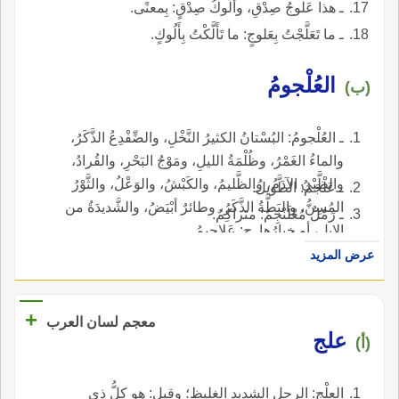
ـ هذا عَلوجُ صِدْقِ، وألُوكُ صِدْقٍ: بِمعنًى.
ـ ما تَعَلَّجْتُ بِعَلوجٍ: ما تَأَلَّكْتُ بِأَلُوكٍ.
العُلْجومُ
(ب)
ـ العُلْجومُ: البُسْتانُ الكثيرُ النَّخْلِ، والضِّفْدِعُ الذَّكَرُ،
والماءُ الغَمْرُ، وظُلْمَةُ الليلِ، ومَوْجُ البَحْرِ، والقُرادُ،
والظَّبْيُ الآدَمُ، والظَّليمُ، والكَبْشُ، والوَعْلُ، والثَّوْرُ
ـ عَلْجَمُ: الطَّويلُ.
المُسِنُّ، والبَطَّةُ الذَّكَرُ، وطائرٌ أبْيَضُ، والشَّديدَةُ من
ـ رَمْلٌ مُعْلَنْجِمٌ: متراكِمٌ.
الإِبِلِ، أو خِيارُها, ج: عَلاجِيمُ.
عرض المزيد
+
معجم لسان العرب
علج
(أ)
العِلْج: الرجل الشديد الغليظ؛ وقيل: هو كلُّ ذي