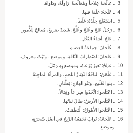
ـ عالَجَهُ عِلاجاً ومُعَالَجةً: زَاوَلَهُ، ودَاواهُ.
ـ عَلَجَهُ: غَلَبَهُ فيها.
ـ اسْتَعْلَجَ جِلْدُهُ: غَلُظَ.
ـ رَجُلٌ عَلِجٌ وعُلَجٌ وعُلَّجٌ: شَديدٌ صَريعٌ، مُعالِجٌ لِلْأُمورِ.
ـ عَلَجُ: أشاءُ النَّخْلِ.
ـ عُلْجانُ: جماعَةُ العِضاهِ.
ـ عَلَجانُ: اضْطِرابُ النَّاقَةِ، وموضع ، ونَبْتٌ معروف.
ـ عالِجُ: بَعيرٌ يَرْعاهُ، وموضع بِهِ رَمْلٌ.
ـ عَلْجَنُ: الناقَةُ الكِنازُ اللحمِ، والمرأةُ الماجِنَةُ.
ـ بنو العُلَيج، وبَنُو العِلاجِ: بَطْنانِ.
ـ اعْتَلَجوا: اتَّخَذُوا صِراعاً وقِتالاً.
ـ اعْتَلَجوا الأرضُ: طالَ نَباتُها.
ـ اعْتَلَجوا الأَمْواجُ: الْتَطَمَتْ.
ـ عَلَجَانَةُ: تُرابٌ تَجْمَعُهُ الرِّيحُ في أصْلِ شَجَرَةٍ،
وموضع.