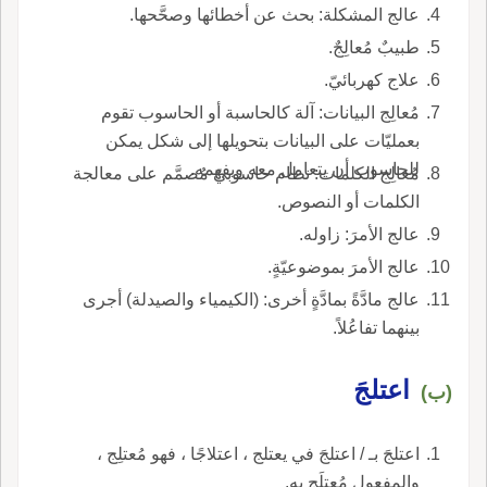
عالج المشكلة: بحث عن أخطائها وصحَّحها.
طبيبٌ مُعالِجٌ.
علاج كهربائيّ.
مُعالِج البيانات: آلة كالحاسبة أو الحاسوب تقوم
بعمليّات على البيانات بتحويلها إلى شكل يمكن
للحاسوب أن يتعامل معه ويفهمه.
مُعالِج الكلمات: نظام حاسوبيّ مُصمَّم على معالجة
الكلمات أو النصوص.
عالج الأمرَ: زاوله.
عالج الأمرَ بموضوعيّةٍ.
عالج مادَّةً بمادَّةٍ أخرى: (الكيمياء والصيدلة) أجرى
بينهما تفاعُلاً.
اعتلجَ
(ب)
اعتلجَ بـ / اعتلجَ في يعتلج ، اعتلاجًا ، فهو مُعتلِج ،
والمفعول مُعتلَج به.