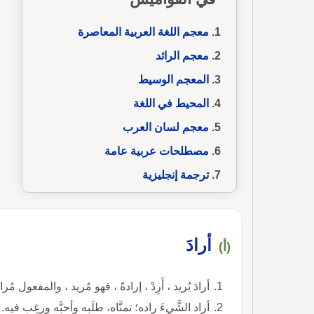
معجم اللغة العربية المعاصرة
معجم الرائد
المعجم الوسيط
المحيط في اللغة
معجم لسان العرب
مصطلحات عربية عامة
ترجمة إنجليزية
أرادَ
(أ)
أرادَ يُريد ، أَرِدْ ، إرادةً ، فهو مُريد ، والمفعول مُرا
أراد الشَّيءَ راده؛ تمنَّاه، طلَبه وأحبَّه ورغِب فيه.