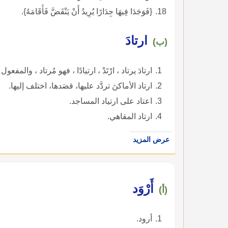
{فَوَجَدَا فِيهَا جِدَارًا يُرِيدُ أَنْ يَنْقَضَّ فَأَقَامَهُ}.
ارتادَ
(ب)
ارتادَ يرتاد ، ارْتَدْ ، ارتيادًا ، فهو مُرتاد ، والمفعول 
ارتاد الأماكنَ تردَّد عليها، قصَدها، اختلف إليها.
اعتاد على ارتياد المساجد.
ارتاد المقاهي.
عرض المزيد
أَرْوَد
(أ)
أرود.