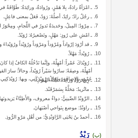
ـ امْرَأةٌ رادَةٌ، بِلا هَمْزٍ، ورُوادَةٌ، ورائِدَةٌ: طَوَّافَة
ـ رجُلٌ رادٌ: رائِدٌ، أصلُهُ: رَوَدٌ، فَعَلٌ بمعنى فاعِلٍ.
ـ مِرْوَدُ: المِيلُ، وحَديدَةٌ تَدورُ في اللِّجامِ، ومِحْوَرُ ا
ـ امْشِ على رُودٍ: مَهْلٍ، وتَصْغيرُهُ: رُوَيْدٌ.
ـ قد أرْوَدَ إرْواداً ومُرْوَداً ومَرْوَداً ورُوَيْداً ورُوَيْداءَ ورُ
ـ رُوَيْداً: مَهْلاً.
ـ رُوَيْدَكَ عَمْراً: أمْهِلْهُ، وإنَّما تَدْخُلُهُ الكافُ إذا كا
أمْهِلْهُ، وصِفَةً: سارُوا سَيْراً رُوَيْداً، وحالاً: سارَ القوم
عَمْرٍو بالإِضافَةِ، ويقالُ: رُوَيْدَكَنِي، وبها: رُوَيْدَكِنِي، ور
ـ رِيحٌ رَوْدٌ ورائِدَةٌ: لَيِّنَةُ الهُبوبِ.
ـ ماتُريدُ: مَحَلَّةٌ بِسَمَرْقَنْدَ.
ـ الرِّوَنْدُ الصِّينِيُّ: دواءٌ معروف، والأَطِبَّاءُ يَزيدونَها أ
ـ راوَنْدُ: موضع بِنَواحي أصْبَهانَ.
ـ أحمدُ بنُ يَحْيَى الرَّاوَنْدِيُّ: من أهْلِ مَرْوِ الرُّوذِ.
رَيْدُ
(ب)