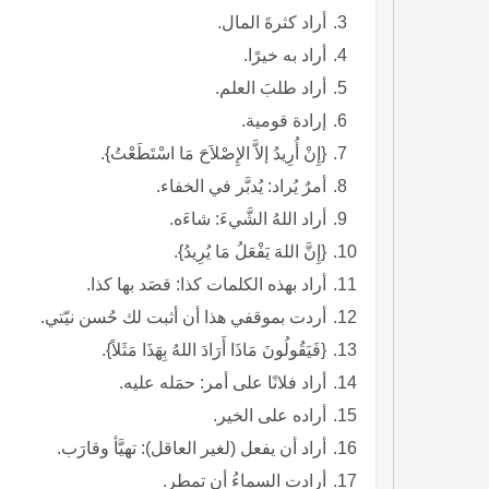
أراد كثرةَ المال.
أراد به خيرًا.
أراد طلبَ العلم.
إرادة قومية.
{إِنْ أُرِيدُ إلاَّ الإِصْلاَحَ مَا اسْتَطَعْتُ}.
أمرٌ يُراد: يُدبَّر في الخفاء.
أراد اللهُ الشَّيءَ: شاءَه.
{إِنَّ اللهَ يَفْعَلُ مَا يُرِيدُ}.
أراد بهذه الكلمات كذا: قصَد بها كذا.
أردت بموقفي هذا أن أثبت لك حُسن نيّتي.
{فَيَقُولُونَ مَاذَا أَرَادَ اللهُ بِهَذَا مَثَلاً}.
أراد فلانًا على أمر: حمَله عليه.
أراده على الخير.
أراد أن يفعل (لغير العاقل): تهيَّأ وقارَب.
أرادت السماءُ أن تمطر.