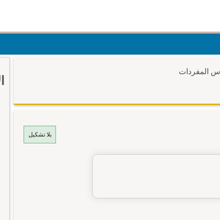
وس المفردات
ا
بلا تشكيل