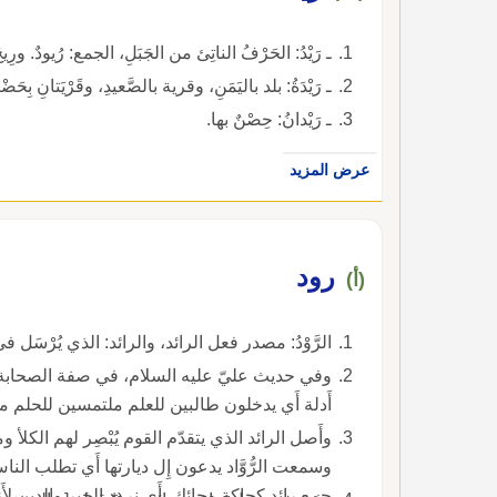
ـ رَيْدُ: الحَرْفُ الناتِئ من الجَبَلِ، الجمع: رُيودٌ. ورِيحٌ رَي
ـ رَيْدَةُ: بلد باليَمَنِ، وقرية بالصَّعيدِ، وقَرْيَتانِ بِحَض
ـ رَيْدانُ: حِصْنٌ بها.
عرض المزيد
رود
(أ)
الرَّوْدُ: مصدر فعل الرائد، والرائد: الذي يُرْسَل في ا
وفي حديث عليّ عليه السلام، في صفة الصحابة، ر
أَدلة أَي يدخلون طالبين للعلم ملتمسين للحلم من
وأَصل الرائد الذي يتقدّم القوم يُبْصِر لهم ال
وسمعت الرُّوَّاد يدعون إِل ديارتها أَي تطلب الناس 
جمع رائد كحاكة وحائك، أَي نرود الخير والدين لأَه