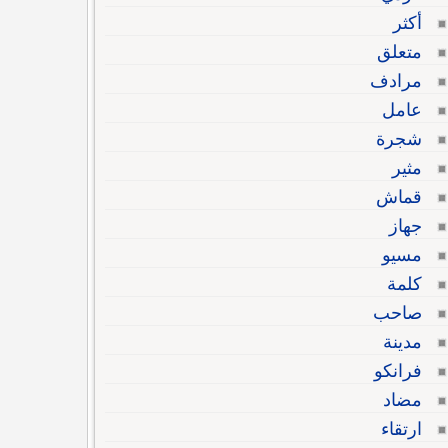
أكثر
متعلق
مرادف
عامل
شجرة
مثير
قماش
جهاز
مسيو
كلمة
صاحب
مدينة
فرانكو
مضاد
ارتقاء