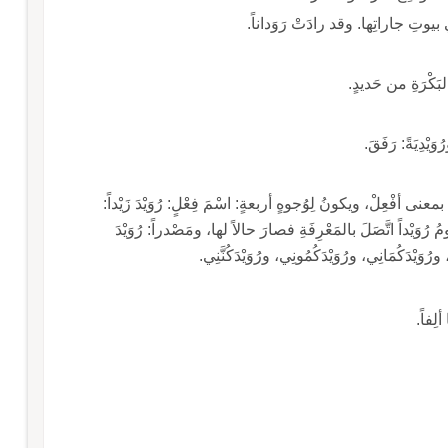
ٌ في بيوتِ جاراتِها. وقد رادَتْ رَوَداناً.
لبَكْرَةِ من حَديدٍ.
وَيْدِيَةً: رَفَقَ.
نَ بمعنى أفْعِلْ، ويكونُ لِوُجوهٍ أربعةٍ: اسْمَ فِعْلٍ: رُوَيْدَ زَيْداً:
ُ رُوَيْداً اتَّصَلَ بالمَعْرِفَةِ فصارَ حالاً لها، ومَصْدراً: رُوَيْدَ
ُوَيْدَكُمَانِي، ورُوَيْدَكُمُونِي، ورُوَيْدَكُنَّنِي.
لِفاً.