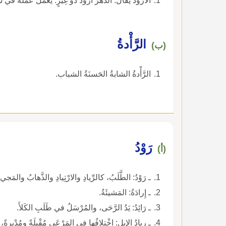
الأَرْوَدُ يقال: الدَّهْرُ أرْوَدُ ذُو غِيَرٍ: يعمل عمله في
الرَّأْدةُ
(ب)
الرَّأْدةُ الشابةُ الحَسنَةُ الشباب.
رَوْدُ
(أ)
ـ رَوْدُ: الطَّلَبُ، كالرِّيادِ والارْتِيادِ والذَّهابُ والمَجيءُ
ـ إِرادَةُ: المَشيئَةُ.
ـ رَائِدُ: يَدُ الرَّحَى، والمُرْسَلُ في طَلَبِ الكَلأَ.
ـ رِيادُ الإِبِلِ: اخْتِلافُها في المَرْعَى مُقْبِلَةً ومُدْبرةً،