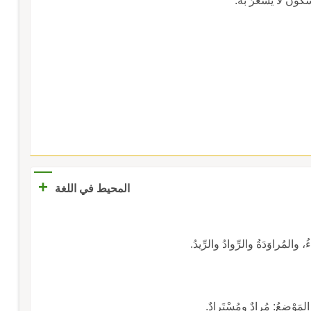
 سكون لا يُشْعَرُ به.
+
المحيط في اللغة
، والمُراوَدَةُ والرِّوادُ والرِّيدُ.
 المَوْضِعُ: مُرادٌ ومُسْتَرادٌ.