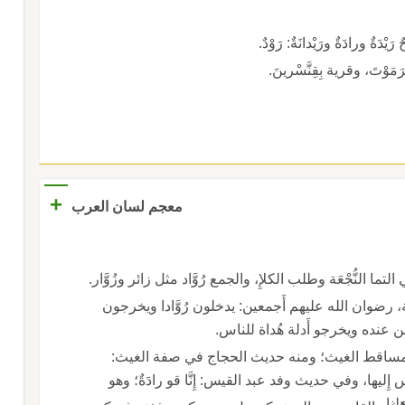
ْدَةٌ ورادَةٌ ورَيْدانَةٌ: رَوْدٌ.
ْرَمَوْتَ، وقرية بِقِنَّسْرينَ.
+
معجم لسان العرب
لتما النُّجْعَة وطلب الكلإِ، والجمع رُوَّاد مثل زائر وزُوَّار.
ضوان الله عليهم أَجمعين: يدخلون رُوَّادا ويخرجون
 عنده ويخرجو أَدلة هُداة للناس.
كلأ ومساقط الغيث؛ ومنه حديث الحجاج في صفة الغيث:
إِليها، وفي حديث وفد عبد القيس: إِنَّا قو رادَةٌ؛ وهو
لنا.