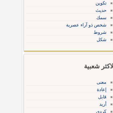
تكوين
حديث
سمك
شخص ذو آراء عصرية
شروط
شكل
لاكثر شعبية
معنى
إعادة
قابل
أريد
كردي