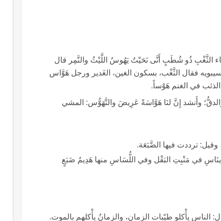
َّغْبِ ذُو شُطَبٍ أَنَّى نَحَيْتُ يَهُوسُ اللَّيْثُ والنَّمِر قال
 سيبويه فقال الثَّغْب، بسكون الغين، الغَدير ورجل هَوَّاس
الذئب في الغنم هَوْساً.
ُ؛ وأَنشد إِنَّ لنَا هَوَّاسَةً عَرِيضَ والتَّهَوُّس: المشي
، وقيل: ترددت فيها الضَّبَعَة.
َاسِ في مَنْبِتِ البَقْل وفي اللُّسَاسِ منها هَدِيمُ ضَبَعٍ
: الناس يأْكلو طيّبات الزمان، والزمانُ يأْكلهم بالموت.