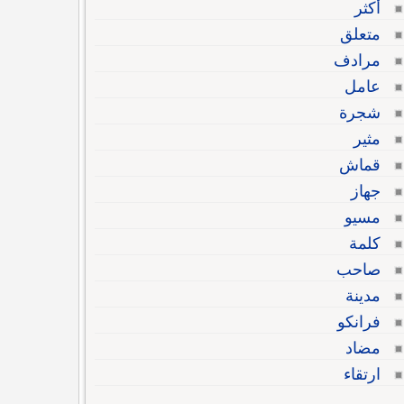
أكثر
متعلق
مرادف
عامل
شجرة
مثير
قماش
جهاز
مسيو
كلمة
صاحب
مدينة
فرانكو
مضاد
ارتقاء