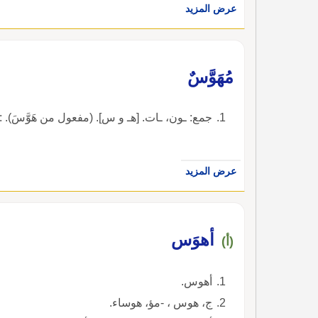
عرض المزيد
مُهَوَّسٌ
جمع: ـون، ـات. [هـ و س]. (مفعول من هَوَّسَ). :رَجُلٌ مُه
عرض المزيد
أهوَس
(أ)
أهوس.
ج، هوس ، -مؤ، هوساء.