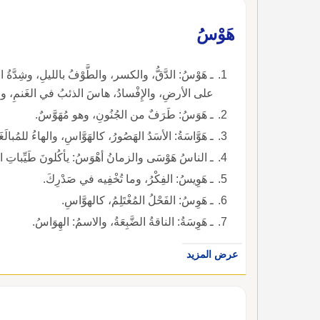
هَوْسُ
ـ هَوْسُ: الدَّقُّ، والكسر، والطَّوْفُ بالليلِ، وشِدَّةُ ال
على الأرضِ، والإِفْسادُ، هاسَ الذئبُ في الغَنمِ، والد
ـ هَوَسُ: طَرَفٌ من الجُنُونِ، وهو مُهَوَّسٌ.
ـ هَوَّاسَةُ: الأسَدُ الهَصُورُ، كالهَوَّاسِ، والهاءُ للمُبالَغ
ـ الناسُ هَوْسَى والزمانُ أهْوَسُ: يأكُلونَ طَيِّباتِ ا
ـ هَوِيسُ: الفِكْرُ، وما تُخْفِيه في صَدْرِكَ.
ـ هَوِسُ: الفَحْلُ المُغْتَلِمُ، كالهوَّاسِ.
ـ هَوِسَةُ: الناقةُ الضَّبِعَةُ، والاسمُ: الهِوَاسُ.
عرض المزيد