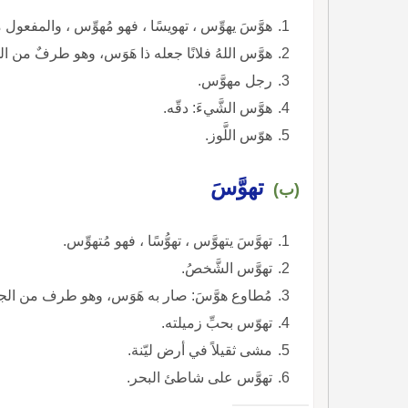
هوَّسَ يهوِّس ، تهويسًا ، فهو مُهوِّس ، والمفعول م
هوَّس اللهُ فلانًا جعله ذا هَوَس، وهو طرفٌ من ال
رجل مهوَّس.
هوَّس الشَّيءَ: دقّه.
هوّس اللَّوز.
تهوَّسَ
(ب)
تهوَّسَ يتهوَّس ، تهوُّسًا ، فهو مُتهوِّس.
تهوَّس الشَّخصُ.
مُطاوع هوَّسَ: صار به هَوَس، وهو طرف من الجنو
تهوّس بحبِّ زميلته.
مشى ثقيلاً في أرض ليّنة.
تهوَّس على شاطئ البحر.