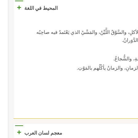
+
المحيط في اللغة
أكلِ، والسَّوْقُ اللَّيِّنُ، والمَشْيُ الذي يَعْتَمدُ فيه صاحِبُه
َّوَرانُ.
َةِ، والشُّجاعُ.
لزمانِ، والزمانُ يأكُلُهم بالمَوْتِ.
+
معجم لسان العرب