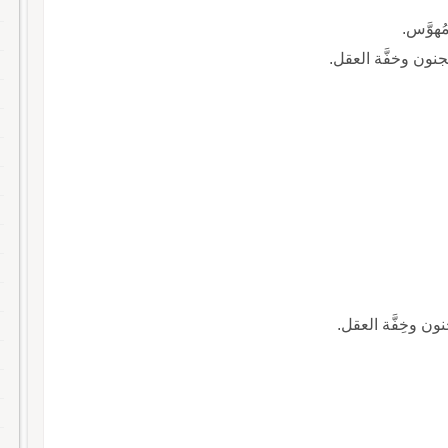
ُهوَّس.
جنون وخفَّة العقل.
ن وخِفَّة العقل.