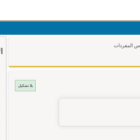
وس المفردات
ا
بلا تشكيل