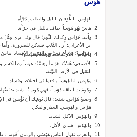
هوس
الهَوْس: الطَّوَفان بالليل والطلب بِجُرْأَة.
هاسَ يَهُو هَوْساً: طاف بالليل في جرْأَة.
وأَسد هَوَّاس وكذلك النَّمِر؛ قال وفي يَدِي مِثْلُ ماء الث
ابن الأَعرابي: أَراد الثَّغَب فسكن للضرورة، وأَما
وهَوَّاسَةٌ: شجاع مجرَّب والهَوْس: الإِفساد، هاسَ 
والهَوْس: الدَّقُّ هاسَه يَهُوسُه وهَوَّسه.
الأَصمعي: هُسْتُه هَوْساً وهِسْتُه هيساً وه الكسر والدقّ
الثقيل في الأَرض الليِّنَة.
وهَوِسَ النا هَوَساً: وقعوا في اختلاط وفساد.
وهَوِسَت الناقة هَوَساً، فهي هَوِسَةٌ: اشتد ضَبَعَتُها
وضَبَعٌ هَوَّاس: شديد؛ قال يُوشِك أَن يُؤْنَسَ في الإِين
هَوَّاس والهَوِيس: النظر والفكر.
والهَوْس: الأَكل الشديد.
والهَوْس: شدي الأَكل.
والعرب تقول: الناس هَوْسَى والزمان أَهْوَس؛ قال