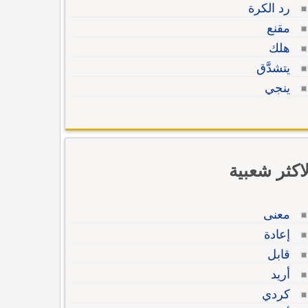
رد الكرة
مقنع
هلك
يتشدَّق
ينجي
لاكثر شعبية
معنى
إعادة
قابل
أريد
كردي