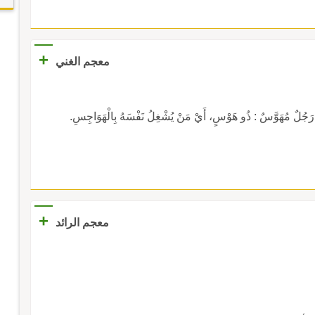
+
معجم الغني
َوَّسٌ : ذُو هَوْسٍ، أَيْ مَنْ يُشْغِلُ نَفْسَهُ بِالْهَوَاجِسِ.
+
معجم الرائد