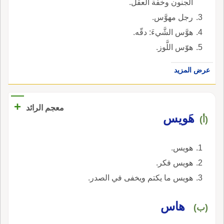
الجنون وخفَّة العقل.
رجل مهوَّس.
هوَّس الشَّيءَ: دقّه.
هوّس اللَّوز.
عرض المزيد
+
معجم الرائد
هَويس
(أ)
هويس.
هويس فكر.
هويس ما يكتم ويخفى في الصدر.
هاس
(ب)