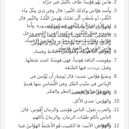
هاسَ يَهُو هَوْساً: طاف بالليل في جرْأَة.
وأَسد هَوَّاس وكذلك النَّمِر؛ قال وفي يَدِي مِثْلُ ماء
الثَّغْبِ ذُو شُطَبٍ أَنَّى نَحَيْتُ يَهُوسُ اللَّيْثُ والنَّمِر قال
ابن الأَعرابي: أَراد الثَّغَب فسكن للضرورة، وأَما
والهَوْس: الدَّقُّ هاسَه يَهُوسُه وهَوَّسه.
سيبويه فقال الثَّغْب، بسكون الغين، الغَدير ورجل
الأَصمعي: هُسْتُه هَوْساً وهِسْتُه هيساً وه الكسر
هَوَّاس وهَوَّاسَةٌ: شجاع مجرَّب والهَوْس: الإِفساد،
والدقُّ؛ وأَنشد إِنَّ لنَا هَوَّاسَةً عَرِيضَ والتَّهَوُّس:
هاسَ الذئب في الغنم هَوْساً.
المشي الثقيل في الأَرض الليِّنَة.
وهَوِسَ النا هَوَساً: وقعوا في اختلاط وفساد.
وهَوِسَت الناقة هَوَساً، فهي هَوِسَةٌ: اشتد ضَبَعَتُها،
وقيل: ترددت فيها الضَّبَعَة.
وضَبَعٌ هَوَّاس: شديد؛ قال يُوشِك أَن يُؤْنَسَ في
الإِينَاسِ في مَنْبِتِ البَقْل وفي اللُّسَاسِ منها هَدِيمُ
ضَبَعٍ هَوَّاس والهَوِيس: النظر والفكر.
والهَوْس: الأَكل الشديد.
والهَوْس: شدي الأَكل.
والعرب تقول: الناس هَوْسَى والزمان أَهْوَس؛ قال:
الناس يأْكلو طيّبات الزمان، والزمانُ يأْكلهم
بالموت.
والهَوَّاس: الأَسد؛ قا الكميت:هُوَ الأَضْبَطُ الهَوَّاسُ فينا