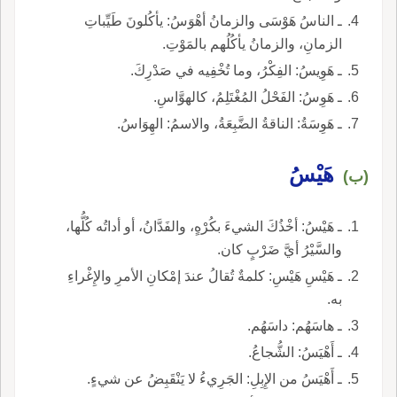
ـ الناسُ هَوْسَى والزمانُ أهْوَسُ: يأكُلونَ طَيِّباتِ
الزمانِ، والزمانُ يأكُلُهم بالمَوْتِ.
ـ هَوِيسُ: الفِكْرُ، وما تُخْفِيه في صَدْرِكَ.
ـ هَوِسُ: الفَحْلُ المُغْتَلِمُ، كالهوَّاسِ.
ـ هَوِسَةُ: الناقةُ الضَّبِعَةُ، والاسمُ: الهِوَاسُ.
هَيْسُ
(ب)
ـ هَيْسُ: أخْذُكَ الشيءَ بكُرْهٍ، والفَدَّانُ، أو أداتُه كُلُّها،
والسَّيْرُ أيَّ ضَرْبٍ كان.
ـ هَيْسِ هَيْسِ: كلمةٌ تُقالُ عندَ إمْكانِ الأمرِ والإِغْراءِ
به.
ـ هاسَهُم: داسَهُم.
ـ أَهْيَسُ: الشُّجاعُ.
ـ أَهْيَسُ من الإِبِلِ: الجَرِيءُ لا يَنْقَبِضُ عن شيءٍ.