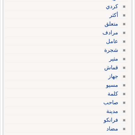
كردي
أكثر
متعلق
مرادف
عامل
شجرة
مثير
قماش
جهاز
مسيو
كلمة
صاحب
مدينة
فرانكو
مضاد