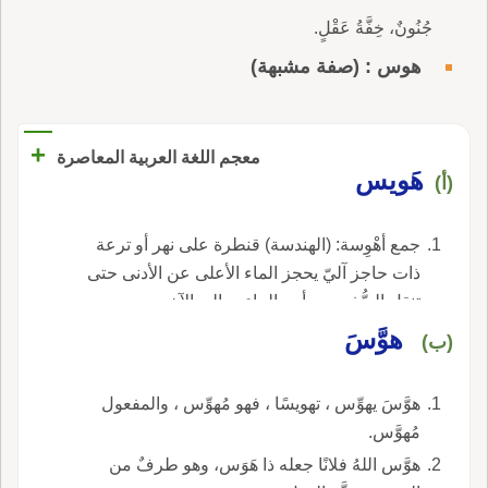
جُنُونٌ، خِفَّةُ عَقْلٍ.
هوس : (صفة مشبهة)
+
معجم اللغة العربية المعاصرة
هَويس
(أ)
جمع أهْوِسة: (الهندسة) قنطرة على نهر أو ترعة
ذات حاجز آليّ يحجز الماء الأعلى عن الأدنى حتى
تنقل السُّفن من أحد الماءين إلى الآخر.
هوَّسَ
(ب)
هوَّسَ يهوِّس ، تهويسًا ، فهو مُهوِّس ، والمفعول
مُهوَّس.
هوَّس اللهُ فلانًا جعله ذا هَوَس، وهو طرفٌ من