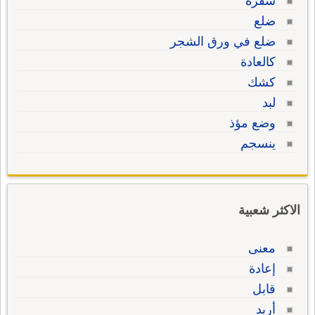
شفرة
ضلع
ضلع في ورق الشجر
كالعادة
كشك
لبد
وضع مؤذ
ينسجم
الاكثر شعبية
معنى
إعادة
قابل
أريد