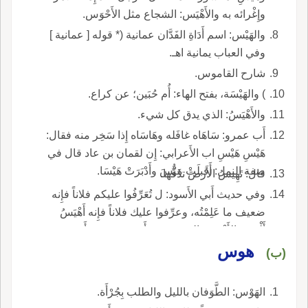
وإِغْرائه به والأَهْيَس: الشجاع مثل الأَحْوَس.
والهَيْس: اسم أَدَاةِ الفَدَّان عمانية (* قوله [ عمانية ]
وفي العباب يمانية اهـ.
شارح القاموس.
) والهَيْسَة، بفتح الهاء: أُم حُبَين؛ عن كراع.
والأَهْيَسُ: الذي يدق كل شيء.
أَب عمرو: سَاهَاه غافَله وهَاسَاه إِذا سَخِر منه فقال:
هَيْسِ هَيْسِ اب الأَعرابي: إِن لقمان بن عاد قال في
صفة النمل: أَقبلَتْ مَيْسَ وأَدْبَرَتْ هَيْسَا.
قال: تَهِيسُ الأَرضَ تدُقُّها.
وفي حديث أَبي الأَسود: ل تُعَرِّفُوا عليكم فلاناً فإِنه
ضعيف ما عَلِمْتُه، وعرِّفوا عليك فلاناً فإِنه أَهْيَسُ
أَلْيَسُ: الأَهْيَسُ: الذي يَهُوس أَي يدور يعني أَن يدور
هوس
في طلب ما يأْكله، فإِذا حصَّله جلس فلم يبرح،
(ب)
والأَصل فيه الوا وإِنما قيل بالياء ليُزاوج أَلْيَس.
الهَوْس: الطَّوَفان بالليل والطلب بِجُرْأَة.