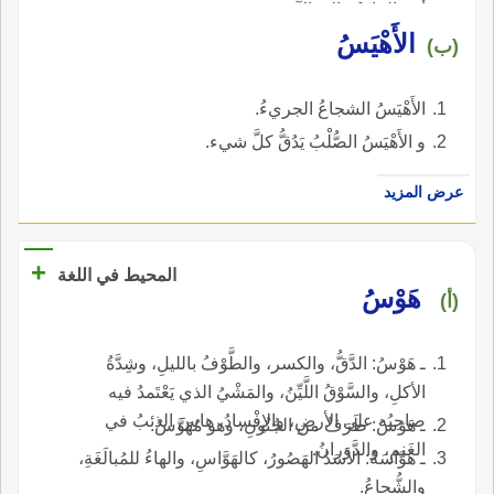
أَحد الماءَيْن إِلى الآخر.
الأَهْيَسُ
(ب)
الأَهْيَسُ الشجاعُ الجريءُ.
و الأَهْيَسُ الصُّلْبُ يَدُقُّ كلَّ شيء.
عرض المزيد
+
المحيط في اللغة
هَوْسُ
(أ)
ـ هَوْسُ: الدَّقُّ، والكسر، والطَّوْفُ بالليلِ، وشِدَّةُ
الأكلِ، والسَّوْقُ اللَّيِّنُ، والمَشْيُ الذي يَعْتَمدُ فيه
صاحِبُه على الأرضِ، والإِفْسادُ، هاسَ الذئبُ في
ـ هَوَسُ: طَرَفٌ من الجُنُونِ، وهو مُهَوَّسٌ.
الغَنمِ، والدَّوَرانُ.
ـ هَوَّاسَةُ: الأسَدُ الهَصُورُ، كالهَوَّاسِ، والهاءُ للمُبالَغَةِ،
والشُّجاعُ.