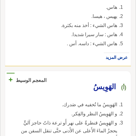
هاس.
يهيس ، هيسا.
هاس الشيء : أخذ منه بكثرة.
هاس : سار سيرا شديدا.
هاس الشيء : داسه. أس .
عرض المزيد
+
المعجم الوسيط
الهَوِيسُ
(أ)
الهَوِيسُ ما تُخفيه في صَدرك.
و الهَوِيسُ النظر والفِكر.
و الهَوِيسُ قنطرةٌ على نهر أَو ترعة ذاتُ حاجز آليٍّ
يحجزُ الماءَ الأَعلى عن الأَدنى حتَّى تنقل السفن من