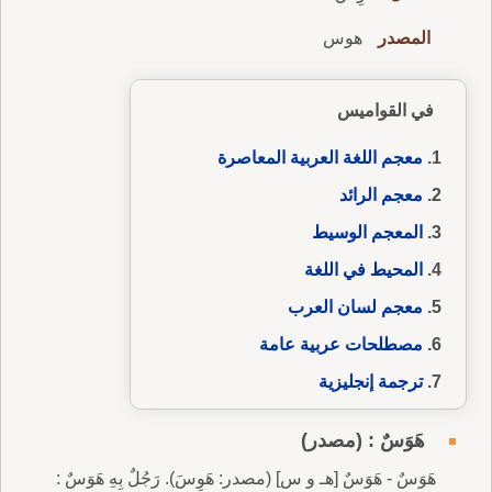
المصدر
هوس
في القواميس
معجم اللغة العربية المعاصرة
معجم الرائد
المعجم الوسيط
المحيط في اللغة
معجم لسان العرب
مصطلحات عربية عامة
ترجمة إنجليزية
هَوَسٌ : (مصدر)
هَوَسٌ - هَوَسٌ [هـ و س] (مصدر: هَوِسَ). رَجُلٌ بِهِ هَوَسٌ :