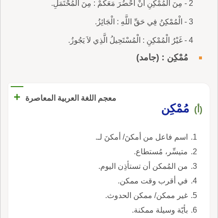
2 - مِنَ الْمُمْكِنِ أَنْ أَحْضُرَ مَعَكُمْ : مِنَ الْمُحْتَمَلِ.
3 - الْمُمْكِنُ فِي حَقِّ اللَّهِ : الْجَائِزُ.
4 - غَيْرُ الْمُمْكِنِ : الْمُسْتَحِيلُ الَّذِي لاَ يَجُوزُ.
مُمْكِن : (جامد)
+
معجم اللغة العربية المعاصرة
مُمْكِن
(أ)
اسم فاعل من أمكنَ/ أمكنَ لـ.
متيسِّر، مُستطاع.
من المُمكن أن تستأذِن اليوم.
في أقرب وقت ممكن.
غير ممكن/ ممكن الحدوث.
بأيّة وسيلة ممكنة.