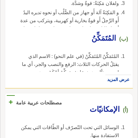
ولفلان مَكِنَةٌ: قوةٌ وشدَّة.
و المَكِنَةُ آلة أَو جهاز من الصُّلْب أو نحوه تديره اليدُ
أَو الرِّجلُ أَو قوةٌ بخارية أو كهربية، ويتركب من عدة
أجزاء لكل منها وظيفة خاصَة ويعاون بعضُها بعضا
المُتَمَكِّنُ
على أداءِ عمل معين، ويُحَدَّد اسم المكِنَة بالإضافة
(ب)
فيقال: مَكِنة خياطة، أَو مَكِنة طَحْنٍ، أَو مَكِنة
طباعة، و هكذا. والجمع : مَكِنَات، و مِكان.
المُتَمَكِّنُ المُتَمَكِّنُ (في علم النحو) : الاسم الذي
يقبَلُ الحركات الثلاث: الرفع والنصب والجر، أي ما
ليس مبنيًّا، وهو نوعان: متمكِّنٌ أمْكَنُ ، وهو
عرض المزيد
المصروف، متمكِّنٌ غيرُ أَمْكَنَ، وهوالممنوع من
الصرف ء وغير المتمكِّن: هو الذي أَشبه الحرفَ
فكان مثلَه مبنيًّا، نحو: كيف، وأين.
+
مصطلحات عربية عامة
الإمكانيّات
(أ)
الوسائل التي تحت التّصرّف أو الطّاقات التي يمكن
الاستفادة منها.