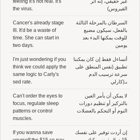
غير حقيقي، إنه أثر
feeling It's not real. It's
الفيروس)
the virus.
السرطان بالمرحلة الثالثة
Cancer's already stage
بالفعل، سيكون مضيع
III. It'd be a waste of
للوقت يمكنها البدء بعد
time. She can start in
يومين
two days.
أتساءل فقط إن كان يمكننا
I'm just wondering if you
تطبيق (نفس المنطق على
think we could apply the
سرعة ترسيب الدم
same logic to Carly's
بـ(كارلي
sed rate.
لا يمكن أن يأمر العين
Can't order the eyes to
بالتركيز أو تنظيم دورات
focus, regulate sleep
النوم أو التحكم بالعضلات
patterns or control
muscles.
إن أردت توفير على نفسك
If you wanna save
15 دولار ثمنه يمكنك
yourself the $15 co pay,