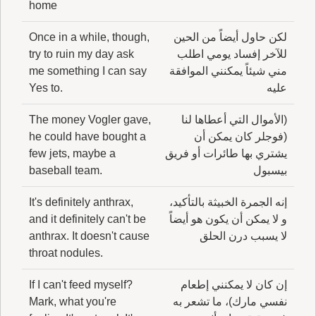
home
لكن حاول أيضاً من الحين
Once in a while, though,
للآخر إفساد يومي اطلب
try to ruin my day ask
مني شيئاً يمكنني الموافقة
me something I can say
عليه
Yes to.
(الأموال التي أعطاها لنا
The money Vogler gave,
(فوجلر كان يمكن أن
he could have bought a
يشتري بها طائرات أو فريق
few jets, maybe a
بيسبول
baseball team.
إنه الجمرة الخبيثة بالتأكيد،
It's definitely anthrax,
و لا يمكن أن يكون هو أيضاً
and it definitely can't be
لا يسبب درن الحلق
anthrax. It doesn't cause
throat nodules.
إن كان لا يمكنني إطعام
If I can't feed myself?
نفسي مارك)، ما تشعر به
Mark, what you're