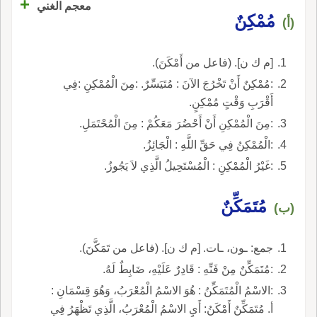
+
معجم الغني
مُمْكِنٌ
(أ)
[م ك ن]. (فاعل من أَمْكَنَ).
:مُمْكِنٌ أَنْ تَخْرُجَ الآنَ : مُتَيَسِّرٌ. :مِنَ الْمُمْكِنِ :فِي
أَقْرَبِ وَقْتٍ مُمْكِنٍ.
:مِنَ الْمُمْكِنِ أَنْ أَحْضُرَ مَعَكُمْ : مِنَ الْمُحْتَمَلِ.
:الْمُمْكِنُ فِي حَقِّ اللَّهِ : الْجَائِزُ.
:غَيْرُ الْمُمْكِنِ : الْمُسْتَحِيلُ الَّذِي لاَ يَجُوزُ.
مُتَمَكِّنٌ
(ب)
جمع: ـون، ـات. [م ك ن]. (فاعل من تَمَكَّنَ).
:مُتَمَكِّنٌ مِنْ فَنِّهِ : قَادِرٌ عَلَيْهِ، ضَابِطٌ لَهُ.
:الاسْمُ الْمُتَمَكِّنُ : هُوَ الاسْمُ الْمُعْرَبُ، وَهُوَ قِسْمَانِ :
أ. مُتَمَكِّنٌ أَمْكَنُ: أَيِ الاسْمُ الْمُعْرَبُ، الَّذِي تَظْهَرُ فِي