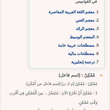
في القواميس
معجم اللغة العربية المعاصرة
معجم الغني
معجم الرائد
المعجم الوسيط
مصطلحات عربية عامة
مصطلحات مالية
ترجمة إنجليزية
مُمْكِنٌ : (اسم فاعل)
مُمْكِنٌ - مُمْكِنٌ [م ك ن] (إسم فاعل من أَمْكَنَ).
1 - مُمْكِنٌ أَنْ تَخْرُجَ الآنَ : مُتَيَسِّرٌ ... مِنَ الْمُمْكِنِ فِي أَقْرَبِ
وَقْتٍ مُمْكِنٍ.