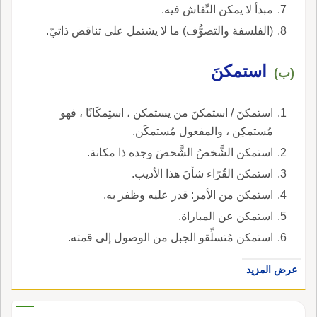
مبدأ لا يمكن النِّقاش فيه.
(الفلسفة والتصوُّف) ما لا يشتمل على تناقض ذاتيّ.
استمكنَ
(ب)
استمكنَ / استمكنَ من يستمكن ، استِمكَانًا ، فهو
مُستمكِن ، والمفعول مُستمكَن.
استمكن الشَّخصُ الشَّخصَ وجده ذا مكانة.
استمكن القُرّاء شأنَ هذا الأديب.
استمكن من الأمر: قدر عليه وظفر به.
استمكن عن المباراة.
استمكن مُتسلِّقو الجبل من الوصول إلى قمته.
عرض المزيد