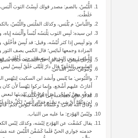
خَلَطْت.
واللِّباسُ: م يُلْبَس، وكذلك المَلْبَس واللِّبْسُ، بالكسر، مثلُه.
ابن سيده: لَبِس الثوب يَلْبَسُه لُبْساً وأَلْبَسَه إِياه، وأَلْبَس عليك ثوبَك.
وثو لَبِيس إِذا 
المزادة وجمعها لَبائِس؛ قال الكمي يصف الثور والكلاب تَ
اللَّبائِس يعني التي قد استعملت حتى أَخْلَقَتْ، فهو أ
ورجل لَبِيسٌ: ذو لِبَاسٍ، عل التَّشبيه؛ حكاه سيبوي
الملبوس الخَلَق؛ قال دارٌ لِلَيْلى خَلَقٌ لَبِيسُ ل
ولَبُوسٌ: كثير اللِّباس.
واللَّبُوس: ما يُلبس وأَنشد ابن السكيت لِبَيْهَس 
أَغارَتْ عليهم أَشْجَع، وإِنما تركوا بَيْهَساً لأَن كان
قومه وهنَّ يُصلِحْن امرأَة يُرِدْنَ أَن يُهْدِينَها ل
مُذكَّر، فإِن ذهبت به إِلى الدِّرْ أَنَّثْتَ.
له: وَيْلَك أَيَّ شيء تصنَع فقال الْبَسْ لِكُلِّ حَالَة لَبُوسَها إِمَّا نَعِيمَها وإِمَّا بُوسَهَ واللَّبُوس: الثياب والسِّلاح.
وقال اللَّه تعالى: وعلَّمناه صَنْعَة لَبُوس لكم؛ قالوا: ه الدِّرْعُ تُ
ولِبْسُ الهَوْدج: ما عليه من الثياب.
يقال كش