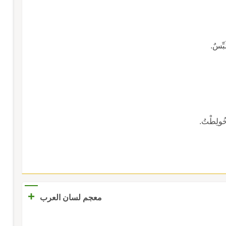
بِّسٌ.
ُولِطْتُ.
+
معجم لسان العرب