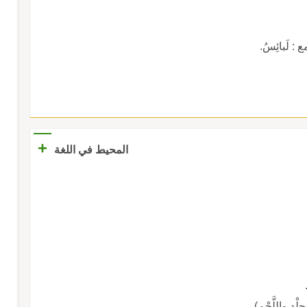
: لَبائِسُ.
+
المحيط في اللغة
لْدِ واللَّحْمِ).