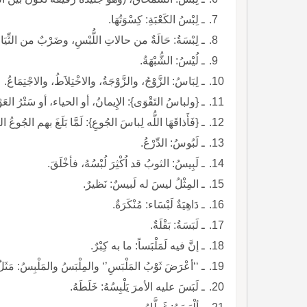
ـ لِبْسُ الكَعْبَةِ: كِسْوَتُهَا.
ـ لِبْسَةُ: حَالَةٌ من حالاتِ اللُّبْسِ، وضَرْبٌ من الثِّيَا
ـ لُيْسُ: الشُّبْهَةُ.
ـ لِبَاسُ: الزَّوْجُ، والزَّوْجَةُ، والاخْتِلاَطُ، والاجْتِمَاعُ.
ـ {ولباسُ التَقْوَى}: الإِيمانُ، أو الحياء، أو سَتْرُ العَوْر
ـ {فَأَذاقَهَا اللُّه لِباسَ الجُوعِ}: لَمَّا بَلَغَ بهم الجُوعُ الغ
ـ لَبُوسُ: الدِّرْعُ.
ـ لَبِيسُ: الثوبُ قد اُكْثِرَ لُبْسُهُ، فأخْلَقَ.
ـ المِثْلُ ليسَ له لَبيسٌ: نَظيرٌ.
ـ دَاهِيَةٌ لَبْسَاء: مُنْكَرَةٌ.
ـ لَبَسَةُ: بَقْلَةٌ.
ـ إنَّ فيه لَمَلْبَساً: ما به كِبْرٌ.
ـ ‘‘أعْرَضَ ثَوْبُ المَلْبَسِ’‘ والمِلْبَسُ والمَلْبِسُ: مَثَل
ـ لَبَسَ عليه الأمرَ يَلْبِسُهُ: خَلَطَهُ.