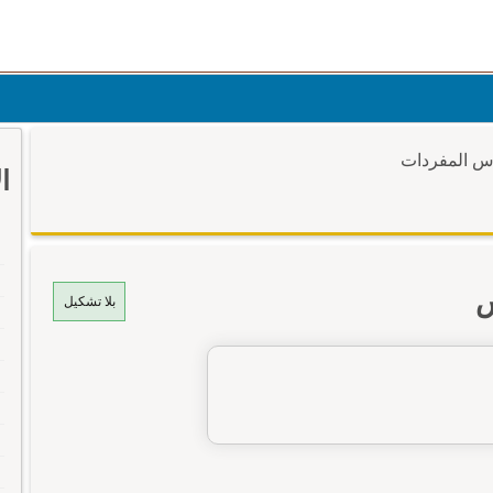
وس المفردات
ا
س
بلا تشكيل