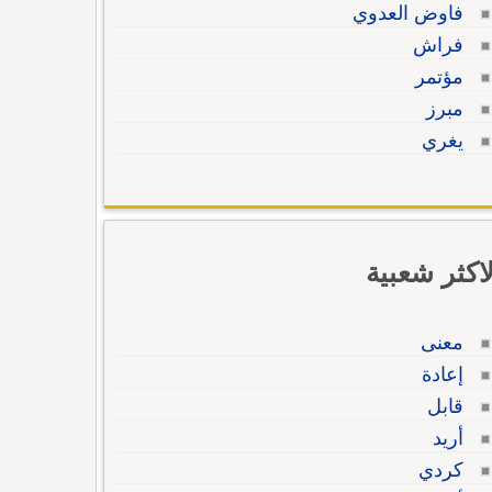
فاوض العدوي
فراش
مؤتمر
مبرز
يغري
لاكثر شعبية
معنى
إعادة
قابل
أريد
كردي