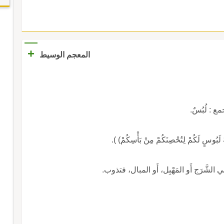
+
المعجم الوسيط
جمع : لُبُسٌ.
الشَّرَج أَو المَهْبِل، أَو المبال، فتذوب.