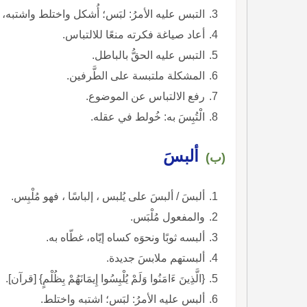
التبس عليه الأمرُ: لبَس؛ أُشكل واختلط واشتبه،
أعاد صياغة فكرته منعًا للالتباس.
التبس عليه الحقُّ بالباطل.
المشكلة ملتبسة على الطَّرفين.
رفع الالتباس عن الموضوع.
الْتُبِسَ به: خُولط في عقله.
ألبسَ
(ب)
ألبسَ / ألبسَ على يُلبس ، إلباسًا ، فهو مُلْبِس.
والمفعول مُلْبَس.
ألبسه ثوبًا ونحوَه كساه إيّاه، غطّاه به.
ألبستهم ملابسَ جديدة.
{الَّذِينَ ءَامَنُوا وَلَمْ يُلْبِسُوا إِيمَانَهُمْ بِظُلْمٍ} [قرآن].
ألبس عليه الأمرُ: لبَس؛ اشتبه واختلط.