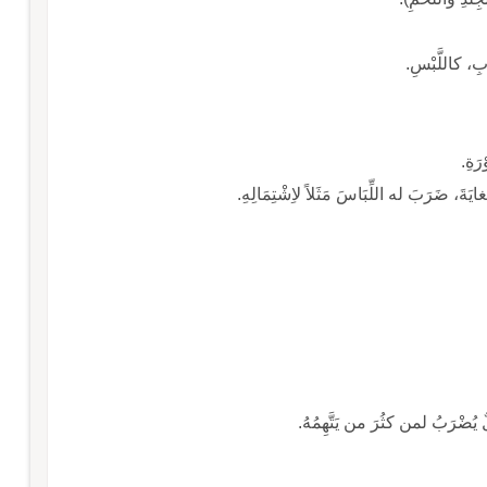
بِ، كاللَّبْسِ.
َةِ.
ايَةَ، ضَرَبَ له اللِّبَاسَ مَثَلاً لاِشْتِمَالِهِ.
ٌ يُضْرَبُ لمن كثُرَ من يَتَّهِمُهُ.