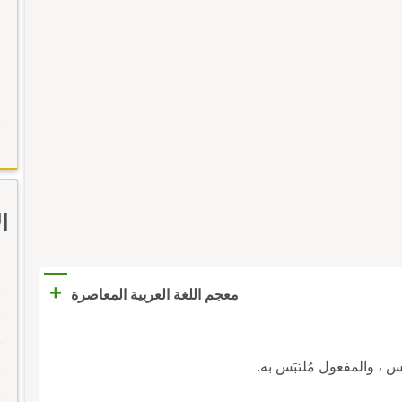
ا
+
معجم اللغة العربية المعاصرة
َبِس ، والمفعول مُلتبَس به.