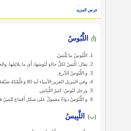
عرض المزيد
اللَّبُوسُ
(أ)
اللَّبُوسُ ما يُلْبَسُ.
يقال: الْبَسْ لكلِّ حالةٍ لَبُوسَها، أَي ما يلائِمُها. وال
و اللَّبُوسُ الدِّرع.
وفي التنزيل العزيز:الأنبياء آية 80 وَعَلَّمْنَاهُ صَنْعَةَ لَبُوسٍ لَكُمْ لِتُحْصِنَكُمْ مِنْ بَأْسِكُمْ) ).
ورجل لَبُوسٌ: كثيرُ اللِّباس.
و اللَّبُوسُ دواءٌ معمولٌ على شكل أَقماع تُلبَسُ في 
اللَّبِيسُ
(ب)