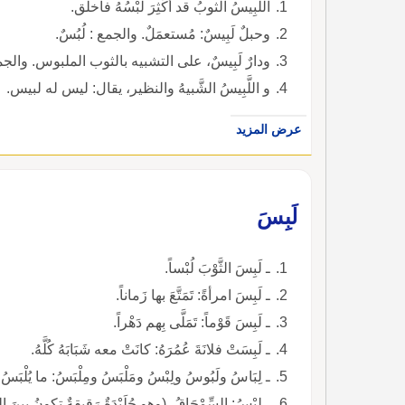
اللَّبِيسُ الثوبُ قد أُكْثِرَ لُبْسُهُ فأَخلق.
وحبلٌ لَبِيسٌ: مُستعمَلٌ. والجمع : لُبُسٌ.
ودارٌ لَبِيسٌ، على التشبيه بالثوب الملبوس. والجمع 
و اللَّبِيسُ الشَّبيهُ والنظير، يقال: ليس له لبيس.
عرض المزيد
لَبِسَ
ـ لَبِسَ الثَّوْبَ لُبْساً.
ـ لَبِسَ امرأةً: تَمَتَّعَ بها زَماناً.
ـ لَبِسَ قَوْماً: تَمَلَّى بِهم دَهْراً.
ـ لَبِسَتْ فلانَةَ عُمُرَهُ: كانَتْ معه شَبَابَهُ كُلَّهُ.
ـ لِبَاسُ ولَبُوسُ ولِبْسُ ومَلْبَسُ ومِلْبَسُ: ما يُلْبَسُ.
ـ لِبْسُ: السِّمْحَاقُ، (وهو جُلَيْدَةٌ رَقيقةٌ تكونُ بينَ الجِ