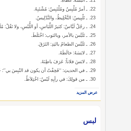
ـ ألْبَسَهُ: غَطَّاهُ.
ـ أمرٌ مُلْبِسٌ ومُلْتَبِسٌ: مُشْتَبِهٌ.
ـ تَلْبِيسُ: التَّخْلِيطُ، والتَّدْلِيسُ.
ـ رجُلٌ لَبَّاسٌ: كثيرُ اللِّبَاسِ، أو اللُّبْسِ، ولا تَقُلْ: مُلَ
ـ تَلَبَّسَ بالأمر، وبالثوب: اخْتَلَطَ.
ـ تَلَبَّسَ الطعامُ باليَدِ: التَزَقَ.
ـ لابَسَهُ: خالَطَهُ.
ـ لابَسَ فلاناً: عَرَفَ باطِنَهُ.
ـ في الحديثِ: ‘‘فَخِفْتُ أن يكون قد التُبِسَ بي’‘: خ
ـ من قولِكَ: في رأيِهِ لَبْسٌ: اخْتِلاَطٌ.
عرض المزيد
لبس