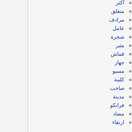
أكثر
متعلق
مرادف
عامل
شجرة
مثير
قماش
جهاز
مسيو
كلمة
صاحب
مدينة
فرانكو
مضاد
ارتقاء