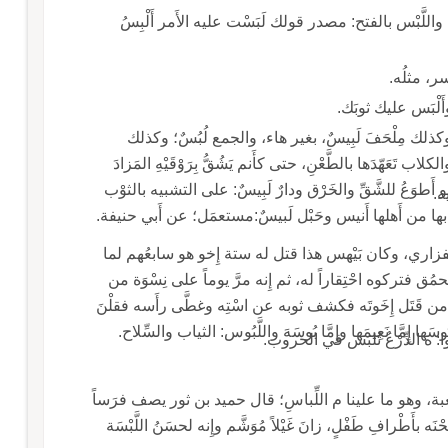
اللُّبْسُ، بالضم: مصدر قولك لَبِسْتُ الثوبَ أَلْبَس، واللَّبْس بالفتح: مصدر قولك لَبَسْت عليه الأَمر أَلْبِسُ
كثر لُبْسُه، وقيل: قد لُبِسَ فأَخْلَق، وكذلك مِلْحَفَ لَبِيسٌ، بغير هاء، والجمع لُبُسٌ؛ وكذلك
عَهّدَها بالطَّعْنِ، حتى كأَنم يَشُقُّ بِرَوْقَيْهِ المَزادَ
َطوَعُ للشَّقِّ والخَرْق ودارٌ لَبِيسٌ: على التشبيه بالثوْب
ه.
يس بها من أَهلها أَنيس وحَبْل لَبيسٌ:مستعمَل؛ عن أَبي حنيفة.
الفزاري، وكان بَيْهس هذا قتل له ستة إِخو هو سابعُهم لما
 يحمُق فتركوه احْتِقاراً له، ثم إِنه مرَّ يوماً على نِسْوَة من
بعض من قَتَل إِخَوتَه فكشف ثوبه عن اسْتِه وغطَّى رأَسه فقلْنَ
لبَس في الحروب.
َفْت عن الهَوْدج لِبْسَه، وكذلك لِبْس الكعبة، وهو ما علينا م اللِّباسِ؛ قال حميد بن ثور يصف فرَساً
خدمته جَواري الحيِّ فَلَما كَشَفْنَ اللِّبْسَ عنه مَسَحْنَه بأَطْرافِ طَفْلٍ، زانَ غَيْلاً مُوَشَّم وإِنه لحسَنُ اللَّبْسَة