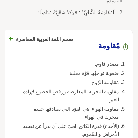
الفَاسِدَةِ.
2 - الْمُقَاوَمَةُ الشَّعْبِيَّةُ : حَرَكَةٌ شَعْبِيَّةٌ مُنَاضِلَة
+
معجم اللغة العربية المعاصرة
مُقاومة
(أ)
مصدر قاومَ.
صُعوبة تواجهُها قوَّة معيَّنة.
مُقاومة الرِّياح.
مقاومة التجربة: المعارضة ورفض الخضوع لإرادة
الغير.
مقاومة الهواء: هي القوّة التي يصادفها جسم
متحرك في الهواء.
(الأحياء) قدرة الكائن الحيّ على أن يدرأ عن نفسه
الأمراض والسّموم.