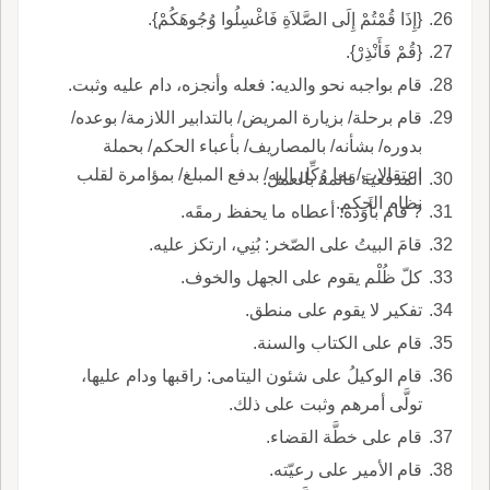
{إِذَا قُمْتُمْ إِلَى الصَّلاَةِ فَاغْسِلُوا وُجُوهَكُمْ}.
{قُمْ فَأَنْذِرْ}.
قام بواجبه نحو والديه: فعله وأنجزه، دام عليه وثبت.
قام برحلة/ بزيارة المريض/ بالتدابير اللازمة/ بوعده/
بدوره/ بشأنه/ بالمصاريف/ بأعباء الحكم/ بحملة
اعتقالات/ بما وُكِّل إليه/ بدفع المبلغ/ بمؤامرة لقلب
المدفعية قائمة بالعمل.
نظام الحكم.
? قام بأَوَده: أعطاه ما يحفظ رمقَه.
قامَ البيتُ على الصّخر: بُنِي، ارتكز عليه.
كلّ ظُلْم يقوم على الجهل والخوف.
تفكير لا يقوم على منطق.
قام على الكتاب والسنة.
قام الوكيلُ على شئون اليتامى: راقبها ودام عليها،
تولَّى أمرهم وثبت على ذلك.
قام على خطَّة القضاء.
قام الأمير على رعيّته.