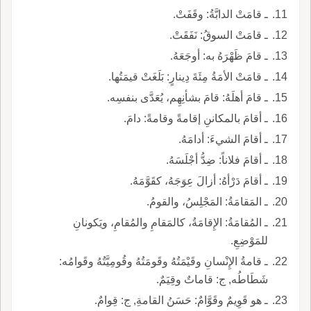
ـ قامَتْ الدابَّةُ: وقَفَتْ.
ـ قامَتْ السوقُ: نَفَقَتْ.
ـ قامَ ظَهْرَهُ به: أوجَعَهُ.
ـ قامَتْ الأمَةُ مِئَةَ دِينارٍ: بَلَغَتْ قيمَتُها.
ـ قامَ أهلَهُ: قامَ بشأنِهِم، يُعَدَّى بنفسِه.
ـ أقامَ بالمكاننِ إقامةً وقامةً: دامَ.
ـ أقامَ الشيءَ: أدامَهُ.
ـ أقامَ فلاناً: ضِدُّ أجْلَسَهُ.
ـ أقامَ دَرْأهُ: أزالَ عِوَجَهُ، كقَوَّمَهُ.
ـ المَقامَةُ: المَجْلِسُ، والقومُ.
ـ المُقامَةُ: الإِقامَةُ، كالمَقامِ والمُقامِ، ويَكونانِ
للمَوْضِعِ.
ـ قامةُ الإِنْسانِ وقَيْمَتُهُ وقَومَتُهُ وقُومِيَّتُهُ وقَوامُه:
شَطَاطُه, ج: قاماتٌ وقِيَمٌ.
ـ هو قَوِيمٌ وقَوَّامٌ: حَسَنُ القامةِ, ج: قِوامٌ.