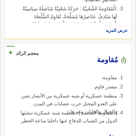
:الْمُقَاوَمَةُ الشَّعْبِيَّةُ : حَرَكَةٌ شَعْبِيَّةٌ مُنَاضِلَةٌ سِيَاسِيَّةٌ
لَهَا مَبَادِئُ، عَنَاصِرُهَا مُسَلَّحَةٌ، تُقَاوِمُ السُّلْطَةَ
الْحَاكِمَةَ أَوْ قُوَّاتِ الاحْتِلالِ. :الْمُقَاوَمَةُ الوَطَنِيَّةُ
عرض المزيد
:الْمُقَاوَمَةُ الفِلِسْطِينِيَّةُ.
+
معجم الرائد
مُقاومة
(أ)
مقاومة.
مصدر قاوم.
منظمة عسكرية أو شبه عسكرية من الأنصار تشن
على العدو المحتل حرب عصابات في المدن
والجبال والغابات وغيرها.
[ المقاومة الشعبية ] : منظمة شبه عسكرية تنشئها
الدول من الشباب للدفاع عنها داخليا ساعة الخطر.