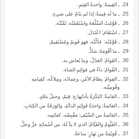
ـ القِيمةُ: واحدةُ القِيَمِ.
ـ ما لَه قِيمةٌ: إذا لم يَدُمْ على شيءٍ.
ـ قَوَّمْتُ السِّلْعَةَ واسْتَقَمْتُه: ثَمَّنْتُه.
ـ اسْتَقَامَ: اعْتَدَلَ.
ـ قَوَّمْتُه: عَدَّلْتُه، فهو قَويمٌ ومُسْتَقِيمٌ.
ـ ما أقْوَمَهُ: شاذٌّ.
ـ القَوامُ: العَدْلُ، وما يُعاش به.
ـ القُوامُ: داءٌ في قوائِمِ الشاءِ.
ـ القِوامُ: نِظامُ الأمْرِ، وعِمادُه، ومِلاكُه، كقِيامِهِ
وقُومِيَّته.
ـ القامةُ: البَكَرَةُ بأداتِها,ج: قِيَمٌ، وجبلٌ بنَجْدٍ.
ـ القائمةُ: واحدَةُ قَوائِمِ الدابَّةِ، والوَرَقَةُ من الكِتابِ.
ـ القائمةُ من السَّيْفِ: مَقْبِضُه، كقائِمِه.
ـ القَيُّومُ والقَيَّامُ: الذي لا نِدَّ لَهُ، من أسْمائِهِ عزَّ وجلَّ.
ـ قُوَيْمَةٌ من نَهارٍ: ساعةٌ.