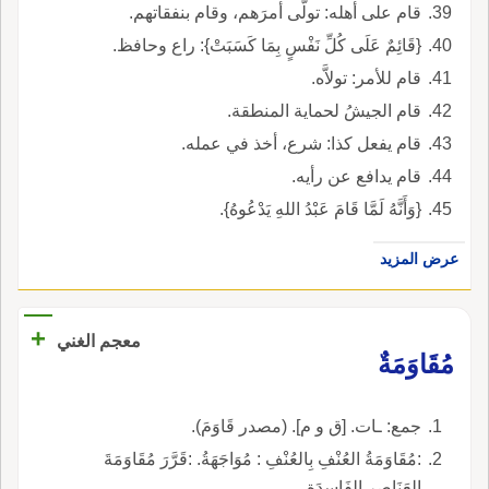
قام على أهله: تولَّى أمرَهم، وقام بنفقاتهم.
{قَائِمٌ عَلَى كُلِّ نَفْسٍ بِمَا كَسَبَتْ}: راع وحافظ.
قام للأمر: تولاَّه.
قام الجيشُ لحماية المنطقة.
قام يفعل كذا: شرع، أخذ في عمله.
قام يدافع عن رأيه.
{وَأَنَّهُ لَمَّا قَامَ عَبْدُ اللهِ يَدْعُوهُ}.
عرض المزيد
+
معجم الغني
مُقَاوَمَةٌ
جمع: ـات. [ق و م]. (مصدر قَاوَمَ).
:مُقَاوَمَةُ العُنْفِ بِالعُنْفِ : مُوَاجَهَةُ. :قَرَّرَ مُقَاوَمَةَ
العَنَاصِرِ الفَاسِدَةِ.