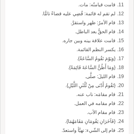
قامت قيامتُه: مات.
لم تقم له قائمة: قُضِي عليه قضاءً تامًّا.
قام الأمرُ: ظهر واستقرَّ.
قام الحقُّ بعد الباطل.
قامت علاقة بينه وبين جاره.
يكسر النظم القائمة.
{وَيَوْمَ تَقُومُ السَّاعَةُ}.
{وَمَا أَظُنُّ السَّاعَةَ قَائِمَةً}.
قام الليلَ: صلَّى.
{تَقُومُ أَدْنَى مِنْ ثُلُثَيِ اللَّيْلِ}.
قام مقامَه: ناب عنه.
قام مقامه في العمل.
قام مقام الأب.
{فَآخَرَانِ يَقُومَانِ مَقَامَهُمَا}.
قام إلى الشّيء: تهيَّأ واستعدّ.