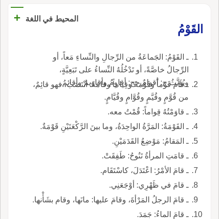
+
المحيط في اللغة
القَوْمُ
ـ القَوْمُ: الجَماعَةُ من الرِّجالِ والنِّساءِ مَعاً، أو
الرِّجالُ خاصَّةً، أو تَدْخُلُهُ النِّساءُ على تَبَعِيَّةٍ،
ويُؤَنَّثُ,ج: أقوامٌ,جج: أقاوِمُ وأقاويمُ وأقائِمُ.
ـ قام قَوْماً وقَوْمَةً وقِياماً وقامَةً: انْتَصَبَ، فهو قائِمٌ،
من قُوَّمٍ وقُيَّمٍ وقُوَّامٍ وقُيَّامٍ.
ـ قاوَمْتُهُ قِواماً: قُمْتُ معه.
ـ القَوْمَةُ: المَرَّةُ الواحِدَةُ، وما بينَ الرَّكْعَتَيْنِ قَوْمَةٌ.
ـ المَقامُ: مَوْضِعُ القَدَمَيْنِ.
ـ قامَتِ المرأةُ تَنُوحُ: طَفِقَتْ.
ـ قامَ الأمْرُ: اعْتَدَلَ، كاسْتَقَام.
ـ قامَ في ظَهْرِي: أوْجَعَنِي.
ـ قامَ الرجلُ المَرْأةَ، وقامَ عليها: مانَها، وقام بشَأْنها.
ـ قامَ الماءُ: جَمَدَ.