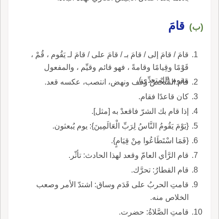
قامَ
(ب)
قامَ / قامَ إلى / قامَ بـ / قامَ على / قامَ لـ يَقُوم ، قُمْ ،
قَوْمًا وقِيامًا وقامةً ، فهو قائم وقيِّم ، والمفعول
مَقوم (للمتعدِّي).
قام الشَّخْصُ وقف ونهض، انتصب، عكسه قعد.
كان قاعدًا فقام.
إذا قام بك الشرّ فاقعدْ به [مثل].
{يَوْمَ يَقُومُ النَّاسُ لِرَبِّ الْعَالَمِينَ}: يوم يُبعثون.
{فَمَا اسْتَطَاعُوا مِنْ قِيَامٍ}.
قام الرَّأي العامّ وقعد لهذا الحادث: تأثّر.
قام القطارُ: تحرَّك.
قامتِ الحربُ على قَدَم وساق: اشتدّ الأمر وصعب
الخلاص منه.
قامتِ الصَّلاةُ: حضرت.