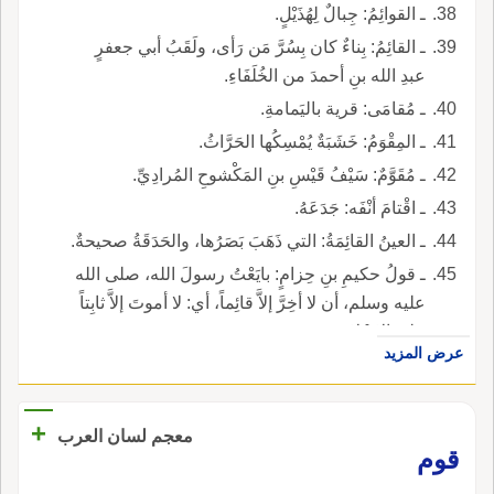
ـ القوائِمُ: جِبالٌ لِهُذَيْلٍ.
ـ القائِمُ: بِناءٌ كان بِسُرَّ مَن رَأى، ولَقَبُ أبي جعفرٍ
عبدِ الله بنِ أحمدَ من الخُلَفَاءِ.
ـ مُقامَى: قرية باليَمامةِ.
ـ المِقْوَمُ: خَشَبَةٌ يُمْسِكُها الحَرَّاثُ.
ـ مُقَوَّمٌ: سَيْفُ قَيْسِ بنِ المَكْشوحِ المُرادِيِّ.
ـ اقْتامَ أنْفَه: جَدَعَهُ.
ـ العينُ القائِمَةُ: التي ذَهَبَ بَصَرُها، والحَدَقَةُ صحيحةٌ.
ـ قولُ حكيمِ بنِ حِزامٍ: بايَعْتُ رسولَ الله، صلى الله
عليه وسلم، أن لا أخِرَّ إلاَّ قائِماً، أي: لا أموتَ إلاَّ ثابِتاً
على الإِسْلامِ.
عرض المزيد
+
معجم لسان العرب
قوم