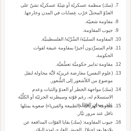
(سك) منظمة عسكريّة أو شِبْهُ عسكريَّة تشنّ على
العدُوّ المحتلّ حَرْب عِصابات في المدن وخارجها.
مقاومة شعبيّة.
جيوب المقاومة.
المقاومة السلبيّة/ السِّرِّيّة/ الفلسطينيَّة.
قام المتمرِّدون أخيرًا بمقاومة عنيفة لقوات
الحكومة.
مقاومة تدابير حكوميَّة تعسُّفيَّة.
(علوم النفس) معارضة غريزيّة لأيَّة محاولة لنقل
موضوع من اللاّشعور إلى الشُّعور.
(سك) مواجهة الخطر أو العدوّ والثبات وعدم
الاستسلام له، رغم قوّته وسيطرته الجزئيّة أو الكلِّيَّة
على ميدان القتال.
مقاومة كهربائيَّة: (الطبيعة والفيزياء) صعوبة يمثلها
ناقل عند مرور تيَّار.
جيوب المقاومة: (سك) بقايا القوّات المدافعة عن
بلادها بعد احتلال الجيش الغازي لهذه البلاد.