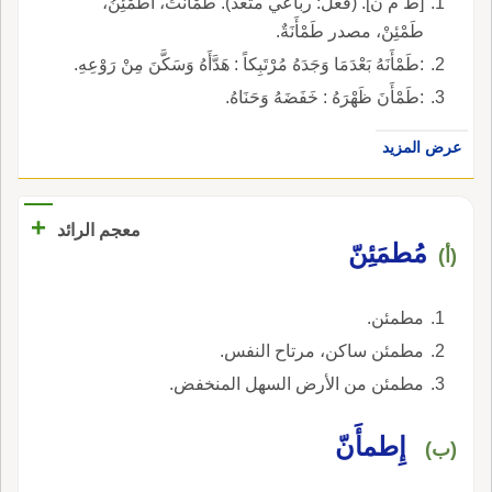
[ط م ن]. (فعل: رباعي متعد). طَمْأَنْتُ، أُطَمْئِنُ،
طَمْئِنْ، مصدر طَمْأَنَةٌ.
:طَمْأَنَهُ بَعْدَمَا وَجَدَهُ مُرْتَبِكاً : هَدَّأَهُ وَسَكَّنَ مِنْ رَوْعِهِ.
:طَمْأَنَ ظَهْرَهُ : خَفَضَهُ وَحَنَاهُ.
عرض المزيد
+
معجم الرائد
مُطمَئِنّ
(أ)
مطمئن.
مطمئن ساكن، مرتاح النفس.
مطمئن من الأرض السهل المنخفض.
إِطمأَنّ
(ب)