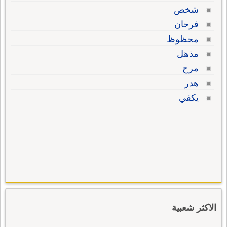
شخص
فرحان
محظوظ
مذهل
مرح
هدر
يكفي
الاكثر شعبية