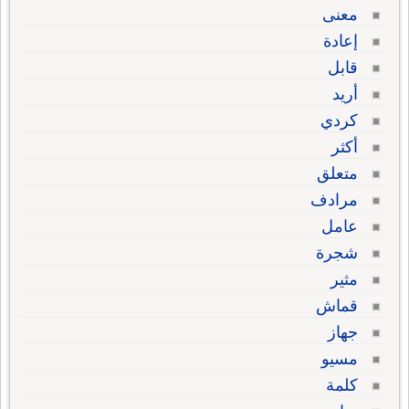
معنى
إعادة
قابل
أريد
كردي
أكثر
متعلق
مرادف
عامل
شجرة
مثير
قماش
جهاز
مسيو
كلمة