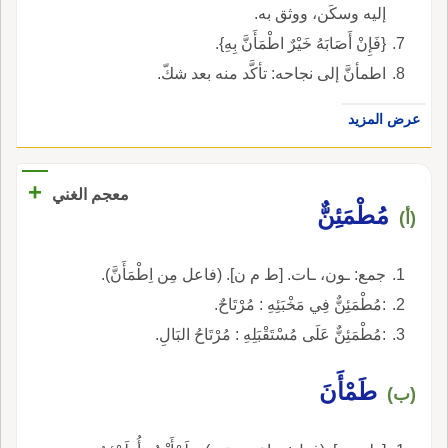
إليه وسكَن، ووثق به.
{فَإِنْ أَصَابَهُ خَيْرٌ اطْمَأَنَّ بِهِ}.
اطمأنَّ إلى نجاحه: تأكَّد منه بعد شكّ.
عرض المزيد
+
معجم الغني
مُطْمَئِنٌّ
(أ)
جمع: ـون، ـات. [ط م ن]. (فاعل مِن اِطْمَأَنَّ).
:مُطْمَئِنٌّ فِي مَخْبَئِهِ : مُرْتَاحٌ.
:مُطْمَئِنٌّ عَلَى مُسْتَقْبَلِهِ : مُرْتَاحُ البَالِ.
طَمْأَنَ
(ب)