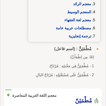
معجم الرائد
المعجم الوسيط
معجم لغة الفقهاء
مصطلحات عربية عامة
ترجمة إنجليزية
مُطْمَئِنٌّ : (اسم فاعل)
(فَا. مِن اِطْمَأَنَّ).
1 - مُطْمَئِنٌّ فِي مَخْبَئِهِ : مُرْتَاحٌ.
2 - مُطْمَئِنٌّ عَلَى مُسْتَقْبَلِهِ : مُرْتَاحُ البَالِ.
+
معجم اللغة العربية المعاصرة
مُطْمَئِنّ
(أ)