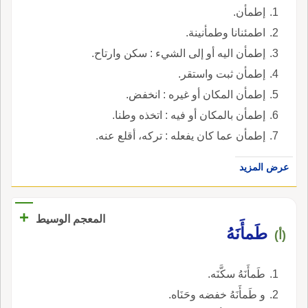
إطمأن.
اطمئنانا وطمأنينة.
إطمأن اليه أو إلى الشيء : سكن وارتاح.
إطمأن ثبت واستقر.
إطمأن المكان أو غيره : انخفض.
إطمأن بالمكان أو فيه : اتخذه وطنا.
إطمأن عما كان يفعله : تركه، أقلع عنه.
عرض المزيد
+
المعجم الوسيط
طَمأَنَهُ
(أ)
طَمأَنَهُ سكَّنَه.
و طَمأَنَهُ خفضه وحَنَاه.