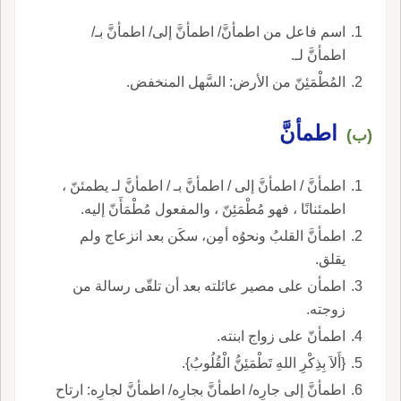
اسم فاعل من اطمأنَّ/ اطمأنَّ إلى/ اطمأنَّ بـ/
اطمأنَّ لـ.
المُطْمَئِنّ من الأرض: السَّهل المنخفض.
اطمأنَّ
(ب)
اطمأنَّ / اطمأنَّ إلى / اطمأنَّ بـ / اطمأنَّ لـ يطمئنّ ،
اطمئنانًا ، فهو مُطْمَئِنّ ، والمفعول مُطْمَأَنّ إليه.
اطمأنَّ القلبُ ونحوُه أمِن، سكَن بعد انزعاج ولم
يقلق.
اطمأن على مصير عائلته بعد أن تلقّى رسالة من
زوجته.
اطمأنّ على زواج ابنته.
{أَلاَ بِذِكْرِ اللهِ تَطْمَئِنُّ الْقُلُوبُ}.
اطمأنَّ إلى جارِه/ اطمأنَّ بجارِه/ اطمأنَّ لجارِه: ارتاح