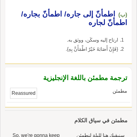
اطمأنّ إلى جاره/ اطمأنّ بجاره/
(ب)
اطمأنّ لجاره
ارتاح إليه وسكَن، ووثق به.
{فَإِنْ أَصَابَهُ خَيْرٌ اطْمَأَنَّ بِهِ}.
ترجمة مطمئن باللغة الإنجليزية
مطمئن
Reassured
مطمئن في سياق الكلام
سنبقيكِ هنا لليلة لنطمئن
So, we're gonna keep