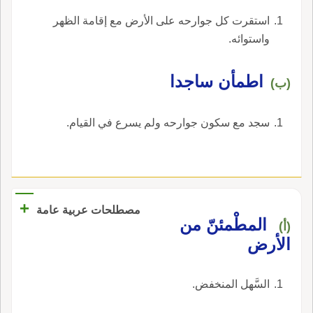
‏استقرت كل جوارحه على الأرض مع إقامة الظهر
واستوائه‏.
‏اطمأن ساجدا‏
(ب)
‏سجد مع سكون جوارحه ولم يسرع في القيام‏.
+
مصطلحات عربية عامة
المطْمئنّ من
(أ)
الأرض
السَّهل المنخفض.