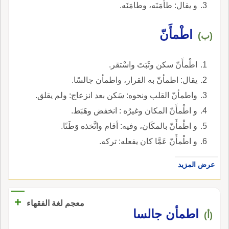
و يقال: طأمَنَه، وطامَنَه.
اطْمأَنّ
(ب)
اطْمأَنّ سكن وثَبَتَ واسْتقر.
يقال: اطمأنّ به القرار، واطمأن جالسًا.
واطمأنّ القلب ونحوه: سَكن بعد انزعاج: ولم يقلق.
و اطْمأَنّ المكان وغيرُه : انخفض وهَبَط.
و اطْمأَنّ بالمكَان، وفيه: أقام واتَّخذه وَطَنًا.
و اطْمأَنّ عَمَّا كان يفعله: تركه.
عرض المزيد
+
معجم لغة الفقهاء
‏اطمأن جالسا‏
(أ)