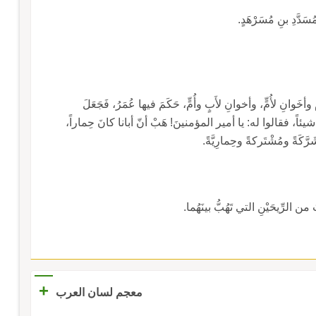
سَدَّدِ بنِ مُسَرْهَدٍ.
ٌ وأخَوانِ لأُمٍّ، وأخوانِ لأَبٍ وأُمٍّ، حَكَمَ فيها عُمَرُ، فَجَعَلَ
والأُمِّ شيئاً، فقالوا له: يا أمير المؤمنينَ! هَبْ أنّ أبانا كانَ حِماراً،
َرَّكَةً ومُشْتَركةً وحِمارِيَّةً.
 الرِّيحَيْنِ التي تَهُبُّ بينَهُما.
+
معجم لسان العرب