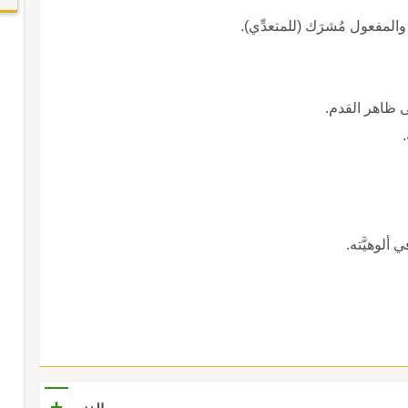
 والمفعول مُشرَك (للمتعدِّي).
لى ظاهر القدم.
 ألوهيَّته.
+