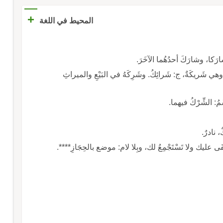
+
المحيط في اللغة
شارَكا، وشارَكَ أحدُهُما الآخَرَ.
هي شَريكَةٌ، ج: شَرائِكُ. وشَرِكَهُ في البَيْعِ والميراثِ
مُ: الشِّرْكُ فيهما.
، نادرٌ.
خْفَى عليك ولا تَسْتَجْمِعُ لك، وبِلا لام: موضع بالحِجَازِ****.