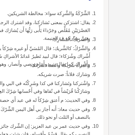
الشِّرْكَةُ والشَّرِكة سواء: مخالطة الشريكين.
يقال: اشت
العَصْرَيَيْنِ مُقَلِّص وجَرْداءَ يَأْبى رَبُّها أَن ي
يعني يشاركه ف الغنيمة.
والشَّريكُ: المُشارِك.
والشِّرْكُ: كالشَّريك؛ قال المُسَيِّ أَو غيره شِرْكاً 
أَشْراك وشُرَكاء؛ قال لبيد تَطيرُ عَدائدُ الأشراك
وأَشْراك كما يقال يتيم وأَيتام ونصي وأَنصار، 
والمرأة شَريكة والنساء شَرائك.
وشارك فلاناً: صرت شريكه.
وشارَكْنا قُرَيْشاً في تُقاها وفي أَحْسابها شِرْكَ العِنا والجمع أَشْراك مثل شِبْر وأَشبار، وأَنشد بيت لبيد.
وفي الحديث: م أَعتق شِرْكاً له في عبد أَي حصة و
بالنصف أو الثلث أو نحو ذلك.
وفي حديث عمر بن عبد العزيز: إن الشِّرك جائز، ه
النصيب كم يقال قِسْمٌ وأقسام، فإن شئت جعلت