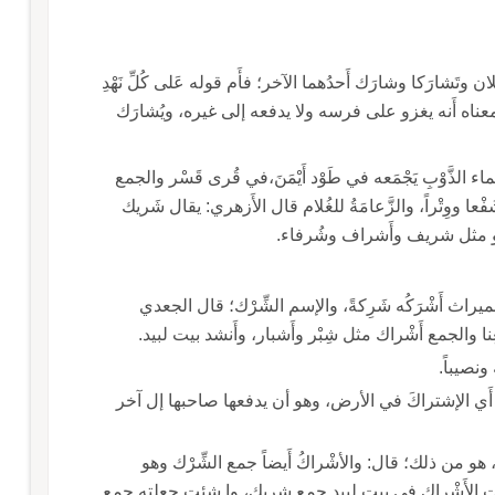
رَكن بمعنى تَشارَكنا، وقد اشترك الرجلان وتَشارَكا وشارَك أَحدُهما الآخر؛ فأَم قوله عَلى كُلِّ نَهْدِ
ُشارَك فمعناه أَنه يغزو على فرسه ولا يدفعه إلى غيره، ويُشارَك
بماء الذَّوْبِ يَجْمَعه في طَوْد أَيْمَنَ،في قُرى قَسْر والجمع
ِ شَفْعا ووِتْراً، والزَّعامَةُ للغُلام قال الأَزهري: يقال شَريك
وهو مثل شريف وأَشراف وشُرفاء.
واشْتركنا وتَشاركنا في كذا وشَرِكْتُه في البي والميراث أَشْرَكُه شَرِكةً، والإسم الشِّرْك؛ قال الجعدي
نصيباً.
وفي حديث معاذ: أَنه أَجاز بي أَهل اليمن الشِّرْكَ أَي الإشتراكَ في الأرض، وهو أن يدفعها صاحبها إل آخر
و من ذلك؛ قال: والأشْراكُ أَيضاً جمع الشِّرْك وهو
 الأَشْراك في بيت لبيد جمع شريك، وإ شئت جعلته جمع