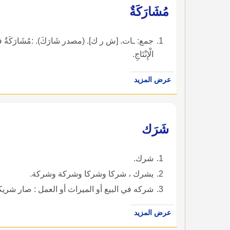
مُشَارَكَةٌ
جمع: ـات. [ش ر ك]. (مصدر شَارَكَ). :مُشَارَكَةٌ فيِ العَمَل
الْإِنْتَاجِ.
عرض المزيد
شَرَك
شرك.
يشرك ، شركا وشركا وشركة وشركة.
شركه في البيع أو الميراث أو العمل : صار شريك
عرض المزيد