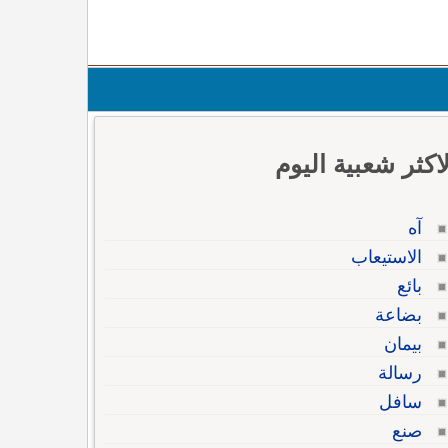
لاكثر شعبية اليوم
آه
الاستيعاب
بائع
بضاعة
بيمان
رسالة
سافل
صنع