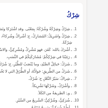
شِرْكُ
ـ شِرْكُ وشِرْكَةُ وشُرْكَةُ: بِمَعْنًى. وقد اشْتَرَكا وتَ
ـ شِرْكُ واشَرِيكُ: المُشارِكُ، ج: أشْراكٌ وشُركاءُ، و
شِرْكَةً.
ـ أشْرَكَ بالله: كَفَرَ، فهو مُشْرِكٌ ومُشْرِكِيٌّ، والاسْ
ـ رَغِبْنَا في شِرْكِكُمْ: مُشَارَكَتِكُمْ في النَّسَبِ.
ـ شَرَكُ: حَبائِلُ الصَّيْدِ، وما يُنْصَبُ للطَّيْرِ، ج: شُرُكٌ
ـ شَرَكُ من الطَّريقِ: جَوادُّهُ، أو الطُّرُقُ التي لا تَ
ـ شِراكُ: سَيْرُ النَّعْلِ ج: شُرُكُ.
ـ وأشْرُكٌ، وشَرَّكَهَا تَشْرِيكاً.
ـ وـ: الطريقةُ من الكَلأ.
ـ شُرَكِيُّ، وشُرَّكِيُّ: السَّريعُ من السَّيْرِ.
ـ لَطْمٌ شُرَكِيٌّ: سَريعٌ مُتَتَابِعٌ.