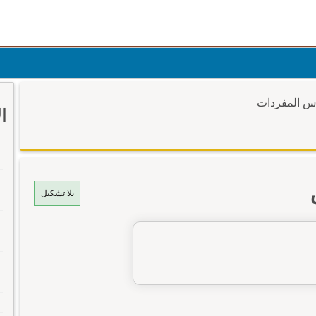
وس المفردات
ا
بلا تشكيل