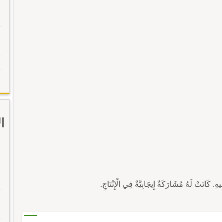
ا
نَتْ لَهُ مُشَارَكَةٌ إِيجَابِيَّةٌ فِي الْإِنْتَاجِ.