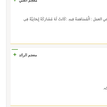
معجم الغني
ِ : الْمُسَاهَمَةُ فِيهِ. :كَانَتْ لَهُ مُشَارَكَةٌ إِيجَابِيَّةٌ فِي
+
معجم الرائد
ه.