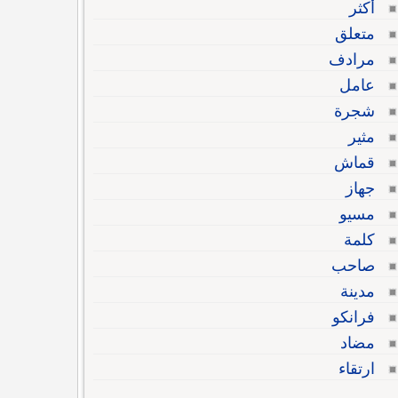
أكثر
متعلق
مرادف
عامل
شجرة
مثير
قماش
جهاز
مسيو
كلمة
صاحب
مدينة
فرانكو
مضاد
ارتقاء