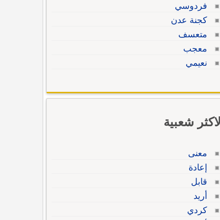
فردوسي
كجنة عدن
متعسف
معجب
نعيمي
لاكثر شعبية
معنى
إعادة
قابل
أريد
كردي