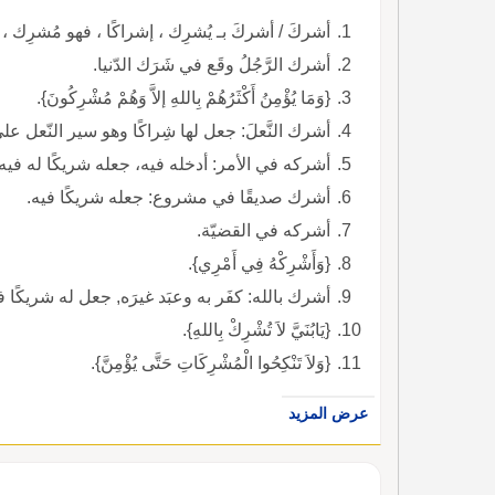
أشركَ / أشركَ بـ يُشرِك ، إشراكًا ، فهو مُشرِك ،
أشرك الرَّجُلُ وقَع في شَرَك الدّنيا.
{وَمَا يُؤْمِنُ أَكْثَرُهُمْ بِاللهِ إلاَّ وَهُمْ مُشْرِكُونَ}.
أشرك النَّعلَ: جعل لها شِراكًا وهو سير النّعل ع
أشركه في الأمر: أدخله فيه، جعله شريكًا له فيه.
أشرك صديقًا في مشروع: جعله شريكًا فيه.
أشركه في القضيّة.
{وَأَشْرِكْهُ فِي أَمْرِي}.
أشرك بالله: كفَر به وعبَد غيرَه, جعل له شريكًا في
{يَابُنَيَّ لاَ تُشْرِكْ بِاللهِ}.
{وَلاَ تَنْكِحُوا الْمُشْرِكَاتِ حَتَّى يُؤْمِنَّ}.
عرض المزيد