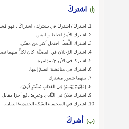
اشتركَ
(أ)
اشتركَ / اشتركَ في يشترك ، اشتراكًا ، فهو مُشت
اشترك الأمرُ اختلط والتبس.
اشترك اللَّفظُ: احتمل أكثر من معنًى.
اشترك الرَّجلان في القضيَّة: كان لكلٍّ منهما ن
اشتركا في الأرباح/ مؤامرة.
اشترك في مناقشة: انضمَّ إليها.
بينهما شعور مشترك.
{فَإِنَّهُمْ يَوْمَئِذٍ فِي الْعَذَابِ مُشْتَرِكُونَ}.
اشترك فلانٌ في النَّادي وغيرِه: دفَع أجرًا مقابل ا
اشترك في الصحيفة/ السّكة الحديدية/ النقابة.
أشركَ
(ب)