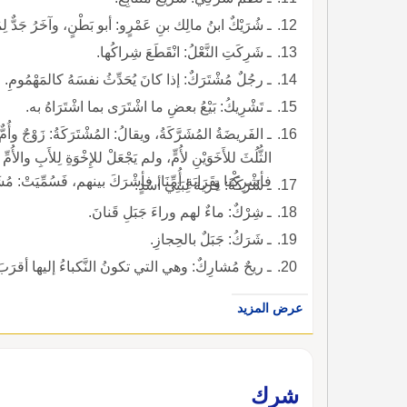
ـ شُرَيْكٌ ابنُ مالِك بنِ عَمْرٍو: أبو بَطْنٍ، وآخَرُ جَدٌّ لِمُ
ـ شَرِكَتِ النَّعْلُ: انْقَطَعَ شِراكُها.
ـ رجُلٌ مُشْتَرَكٌ: إذا كانَ يُحَدِّثُ نفسَهُ كالمَهْمُومِ.
ـ تَشْرِيكُ: بَيْعُ بعضِ ما اشْتَرَى بما اشْتَرَاهُ به.
ـ الفَريضَةُ المُشَرَّكَةُ، ويقالُ: المُشْتَرَكَةُ: زَوْجٌ وأُمّ
الثُّلُثَ للأَخَوَيْنِ لأُمٍّ، ولم يَجْعَلْ للإِخْوَةِ لِلأَبِ 
فأشْرِكْنا بِقَرَابَةِ أُمِّنَا، فأشْرَكَ بينهم، فَسُمِّيَتْ: مُش
ـ شَرَكَةُ: قرية لِبَنِي أسَدٍ.
ـ شِرْكٌ: ماءٌ لهم وراءَ جَبَلِ قَنانَ.
ـ شَرَكُ: جَبَلٌ بالحِجازِ.
ـ ريحٌ مُشارِكٌ: وهي التي تكونُ النَّكباءُ إليها أقرَبَ من
عرض المزيد
شرك