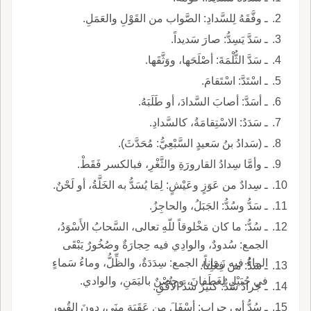
ـ وفَّقَهُ لِلسَّدادِ: الصَّواب من القَوْلِ والعَمَلِ.
ـ سَدَّ يَسِدُّ: صارَ سَديداً.
ـ سَدَّ الثُّلْمَةَ: أصْلَحَها، ووَثَّقَها.
ـ اسْتَدَّ: اسْتَقامَ.
ـ أسَدَّ: أصابَ السَّدادَ، أو طَلَبَهُ.
ـ سَدَدُ: الاسْتِقامَةُ، كالسَّدادِ.
ـ (سَدادُ بنُ سَعيدٍ السَّبْعِيُّ: مُحَدَّثَ).
ـ وأمَّا سِدادُ القارورَةِ والثَّغْرِ، فبالكسر فَقَطْ.
ـ سِدادٌ من عَوَزٍ وعَيْشٍ: لِمَا يُسَدُّ به الخَلَّةُ، أو لَحْنٌ.
ـ سَدُّ وسُدُّ: الجَبَلُ، والحاجِزُ.
ـ سُدُّ: ما كان مَخْلوقاً للّهِ تعالى، السَّحابُ الأَسْوَدُ،
الجمع: سُدودٌ، والوادِي فيه حِجارَةٌ وصُخُورٌ يَبْقَى
الماءُ فيه زَماناً، الجمع: سِدَدَةٌ، والظِّلُّ، وماءُ سَماءٍ
ـ سَدُّ: من فِعْلِنا.
في جُبَيْلٍ لِغَطَفانَ، وحِصْنٌ باليَمَنِ، والوادي.
ـ جَرادٌ سُدٌّ: كثيرٌ سَدَّ الأُفُقِ.
ـ سُدُّ أبي جِرابٍ: أسْفَلَ من عَقَبَةِ مِنَى، دونَ القُبورِ