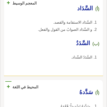
+
المعجم الوسيط
السَّدَاد
(أ)
السَّدَاد الاستقامة والقصد.
و السَّدَاد الصوابُ من القول والفعل.
السَّدَدُ
(ب)
السَّدَدُ السِّداد.
+
المحيط في اللغة
سَدَّدهُ
(أ)
ـ سَدَّدهُ تَسْديداً: قَوَّمَهُ.