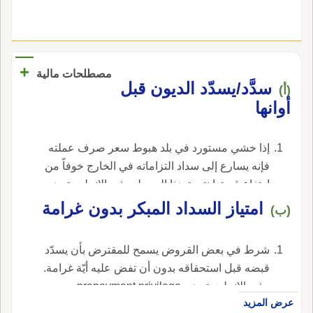
+
مصطلحات مالية
سدَّد/يسدّد الديون قبل
(أ)
أوانها
إذا خشي مستورد في بلد هبوط سعر صرف عملته
فإنه يسارع إلى سداد التزاماته في الخارج خوفاً من
ارتفاع قيمتها نتيجة هذا الهبوط. ، في الإنجليزية، هي
lead payments, to.
امتياز السداد المبكر بدون غرامة
(ب)
شرط في بعض القروض يسمح للمقترض بأن يسدّد
قبضه قبل استحقاقه بدون أن تفض عليه أيّة غرامة.
، في الإنجليزية، هي prepayment privilege.
عرض المزيد