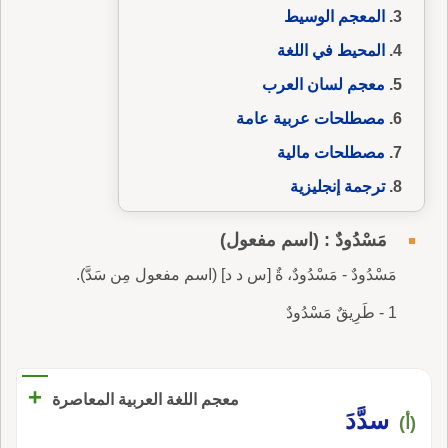
المعجم الوسيط
المحيط في اللغة
معجم لسان العرب
مصطلحات عربية عامة
مصطلحات مالية
ترجمة إنجليزية
مَسْدُودٌ : (اسم مفعول)
مَسْدُودٌ - مَسْدُودٌ، ةٌ [س د د] (اسم مفعول مِن سَدَّ).
1 - طَرِيقٌ مَسْدُودٌ
+
معجم اللغة العربية المعاصرة
سدَّدَ
(أ)