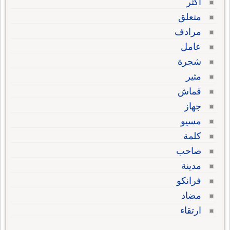
أكثر
متعلق
مرادف
عامل
شجرة
مثير
قماش
جهاز
مسيو
كلمة
صاحب
مدينة
فرانكو
مضاد
ارتقاء