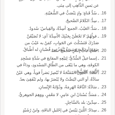
عن يَمينِ الذَّاهِبِ إلى مِنَى.
ـ سُدُّ قَناةٍ: وادٍ يَنْصَبُّ في الشُّعَيْبَةِ.
ـ سِدُّ: الكَلامُ الصَّحيحُ.
ـ سَدُّ: العَيْبُ، الجمع: أسِدَّةٌ، والقِياسُ: سُدودٌ.
ـ قولُهُمْ:'لا تَجْعَلَنْ بِجَنْبِكَ الأَسِدَّةَ' أي: لا تُضَيِّقَنَّ
صَدْرَكَ فَتَسْكُتَ عن الجَوابِ، كمَنْ به عَيْبٌ من
صَمَمٍ أو بَكَمٍ، وشيءٌ يُتَّخَذُ من قُضْبانٍ له أطْباقٌ.
ـ سُدَّةُ: بابُ الدَّارِ، الجمع: سُدَدٌ.
ـ إسماعيلُ السُّدِّيُّ: لِبَيْعِهِ المقانِعَ في سُدَّةِ مَسْجِدِ
الكوفَةِ، وهي ما يَبْقَى من الطَّاقِ المَسْدودِ، وداءٌ في
الأَنْفِ، كالسُّدَادِ.
ـ سُدُدُ: العُيونُ المُفَتَّحَةُ لا تُبْصِرُ بَصَراً قوياً، وهي عَيْنٌ
سادَّةٌ، أو التي ابْيَضَّتْ ولا يُبْصَرُ بها، ولم تَنْفَقِئ بعدُ.
ـ سَادَّةُ: النَّاقَةُ الهَرِمَةُ، وذُؤَابَةُ الإِنْسانِ.
ـ مَسَدُّ: بُسْتانُ ابنِ عامِرٍ، لا مَعْمَرٍ، ووَهِمَ الجوهريُّ.
ـ سِدِّينُ: بلد بالسَّاحِلِ.
ـ سِدَادُ: اللَّبَنُ يَيْبَسُ في إحْليلِ الناقَةِ، وابنُ رُشَيْدٍ