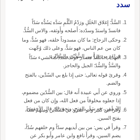
سدد
السَّدُّ: إِغلاق الخَلَلِ ورَدْمُ الثَّلْمِ سَدَّه يَسُدُّه سَدّاً
فانسدّ واستدّ وسدّده: أَصلحه وأَوثقه، والاس السُّدُّ.
وحكى الزجاج: ما كان مسدوداً خلقه، فهو سُدٌّ، وما
كان من عم الناس، فهو سَدٌّ، وعلى ذلك وُجِّهت
قراءَة من قرأَ بين السُّدَّيْن والسَّدَّيْن.
التهذيب: السَّدُّ مصدر قولك سَدَدْتُ الشيء سَدّاً
والسَّدُّ والسُّدّ: الجبل والحاجز.
وقرئ قوله تعالى: حتى إِذا بلغ بي السّدَّين، بالفتح
والضم.
وروي عن أَبي عبيدة أَنه قال: بين السُّدّين مضموم،
إِذا جعلوه مخلوقاً من فعل الله، وإِن كان من فعل
الآدميين، فه سَد، بالفتح، ونحو ذلك قال الأخفش.
وقرأَ ابن كثير وأَبو عمرو: بي السَّدَّين وبينهم سَدّاً،
بفتح السين.
وقرأَ في يس: من بين أَيديهم سدّاً وم خلفهم سُدّاً،
يضم السين، وقرأَ نافع وابن عامر وأَبو بكر عن