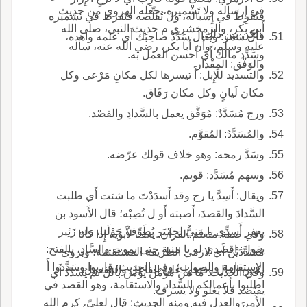
في إِرساله ولا تَشْميره، جعله الهروي من حديث
فَتُفْرِطَ في إِسباله، ول تُقَلِّصه فتفرط في تشميره
أَبي بكر، والزمخشري م حديث النبي، صلى الله
ولكن بين ذلك.
قال شمر: ويقال سَدِّدْ صاحِبَك أَي علمه واهده،
عليه وسلم، وأَن أَبا بكر، رضي الله عنه، سأَله
وسَدِّد مالك أَي أَحسن العمل به.
والوَفْق: المِقْدار.
والتسديد للإِبل: أَ تيسرها لكل مكانِ مَرْعى وكل
مكان لَيانٍ وكل مكان رَقَاق.
ورج مُسَدَّدٌ: مُوَفَّق يعمل بالسَّدادِ والقصْد.
والمُسَدَّدُ: المُقوَّم.
وسَدَّ رمحه: وهو خلاف قولك عرّضه.
وسهم مُسَدَّد: قويم.
ويقال: أَسِدَّ يا رج وقد أَسدَدْتَ ما شئت أَي طلبت
السَّدادَ والقصدَ، أَصبته أَو ل تُصِبْه؛ قال الأَسود بن
يعفر أَسِدِّي يا مَنِيُّ لِحِمْيَر يُطَوِّفُ حَوْلَنا، وله زَئِير
وفي صفة متعلم القرآن: يغف لأَبويه إِذا كانا
يقول: اقصدي له يا منية حتى يموت والسَّاد، بالفتح:
مُسَدَّدَيْن أَي لازمي الطريقة المستقتمة؛ ويروى
الاستقامة والصواب؛ وفي الحديث: قاربوا وسَدَّدوا أَ
بكس الدال وفتحها على الفاعل والمفعول.
وفي الحديث: ما من مؤْمن يؤْمن بالل ثم يُسَدِّدُ أَي
اطلبوا بأَعمالكم السَّداد والاستقامة، وهو القصد في
يقتصد فلا يغلو ولا يسرف.
الأَمر والعدل فيه ومنه الحديث: قال لعليّ، كرم الله