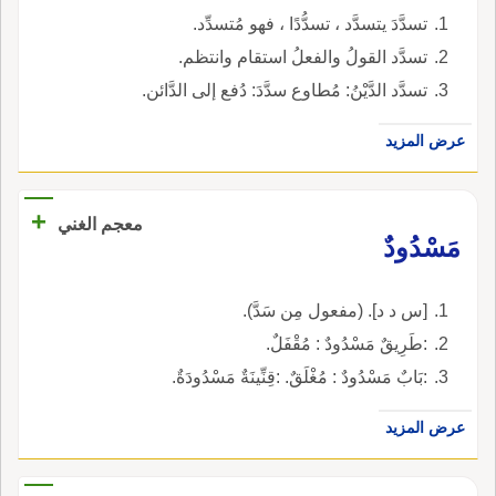
تسدَّدَ يتسدَّد ، تسدُّدًا ، فهو مُتسدِّد.
تسدَّد القولُ والفعلُ استقام وانتظم.
تسدَّد الدَّيْنُ: مُطاوع سدَّدَ: دُفع إلى الدَّائن.
عرض المزيد
+
معجم الغني
مَسْدُودٌ
[س د د]. (مفعول مِن سَدَّ).
:طَرِيقٌ مَسْدُودٌ : مُقْفَلٌ.
:بَابٌ مَسْدُودٌ : مُغْلَقٌ. :قِنِّينَةٌ مَسْدُودَةٌ.
عرض المزيد