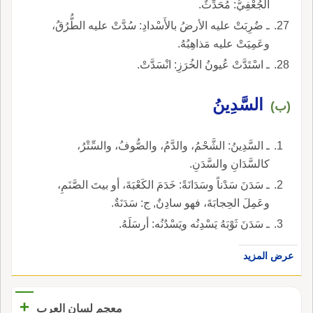
الجُعْفِيُّ: مُحَدِّثٌ.
ـ ضُرِبَتْ عليه الأرضُ بالأَسْدادِ: سُدَّتْ عليه الطُّرُقُ،
وعَمِيَتْ عليه مَذاهِبُهُ.
ـ اسْتَدَّتْ عُيونُ الخُرَزِ: انْسَدَّتْ.
السَّدِينُ
(ب)
ـ السَّدِينُ: الشَّحْمُ، والدَّمُ، والصُّوفُ، والسِّتْرُ،
كالسَّدَانِ والسَّدَنِ.
ـ سَدَنَ سَدْناً وسَدَانَةً: خَدَمَ الكَعْبَةَ، أو بيتَ الصَّنَمِ،
وعَمِلَ الحِجابَةَ، فهو سادِنٌ, ج: سَدَنَةٌ.
ـ سَدَنَ ثَوْبَهُ يَسْدِنُه ويَسْدُنُه: أرسَلَهُ.
عرض المزيد
+
معجم لسان العرب