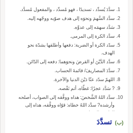
سدَّدَ يُسدِّد ، تسديدًا ، فهو مُسدِّد ، والمفعول مُسدَّد.
سدَّد السَّهمَ ونحوَه إلى هدف صوّبه ووجّهه إليه.
سَدَّد سهمَه إلى عدوِّه.
سدَّد الكرة إلى المرمى.
سدّد الكرة أو الضربة: دفعها وأطلقها بشدّة نحو
الهدف.
سدَّد الدَّيْنَ أو القرضَ ونحوَهما: دفعه إلى الدّائن.
سدَّدَ المصاريفَ/ قائمةَ الحساب.
اللهمّ سدّد عنّا دَيْنَ الدنيا والآخرة.
? سَدَّد عجزًا: غطّاه، أتم نَقْصه.
سدَّد اللهُ الشَّخصَ: هداه ووفَّقه إلى الصواب، أصلحه
وأرشده? سدَّد اللهُ خطاه: قوّاه ووفَّقه، هداه إلى
الطريق الصواب.
تسدَّدَ
(ب)