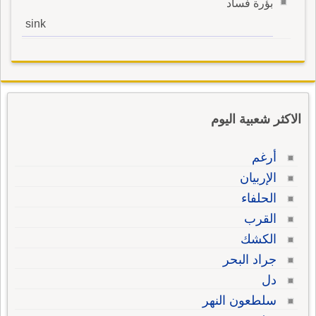
بؤرة فساد
sink
الاكثر شعبية اليوم
أرغم
الإربيان
الحلفاء
القرب
الكشك
جراد البحر
دل
سلطعون النهر