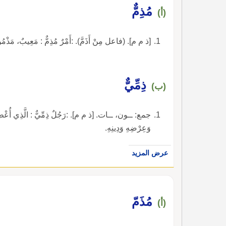
مُذِمٌّ
(أ)
[ذ م م]. (فاعل مِنْ أَذَمَّ). :أَمْرٌ مُذِمٌّ : مَعِيبٌ، مَذْمُ
ذِمِّيٌّ
(ب)
جمع: ــون، ــات. [ذ م م]. :رَجُلٌ ذِمِّيٌّ : الَّذِي أُعْطِيَ الذ
وَعِرْضِهِ وَدِينِهِ.
عرض المزيد
مُذَمّ
(أ)