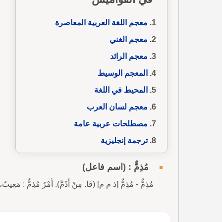
معجم اللغة العربية المعاصرة
معجم الغني
معجم الرائد
المعجم الوسيط
المحيط في اللغة
معجم لسان العرب
مصطلحات عربية عامة
ترجمة إنجليزية
مُذِمٌّ : (اسم فاعل)
مُذِمٌّ - مُذِمٌّ [ذ م م] (فَا. مِنْ أَذَمَّ). أَمْرٌ مُذِمٌّ : مَعِيبٌ