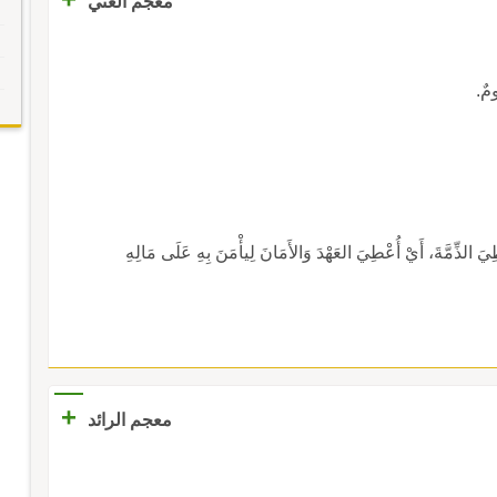
معجم الغني
ومٌ.
ِّمَّةَ، أَيْ أُعْطِيَ العَهْدَ وَالأَمَانَ لِيأْمَنَ بِهِ عَلَى مَالِهِ
+
معجم الرائد