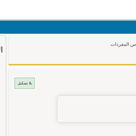
وس المفردات
ا
بلا تشكيل