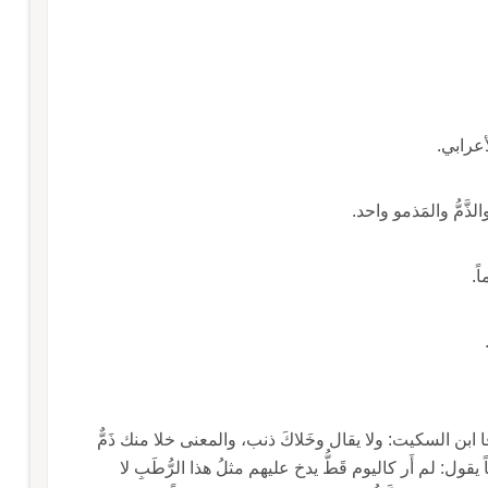
أعرابي.
الذَّمُّ والمَذمو واحد.
ً.
قا ابن السكيت: ولا يقال وخَلاكَ ذنب، والمعنى خلا منك ذَمٌّ
 يقول: لم أَر كاليوم قَطُّ يدخ عليهم مثلُ هذا الرُّطَبِ لا