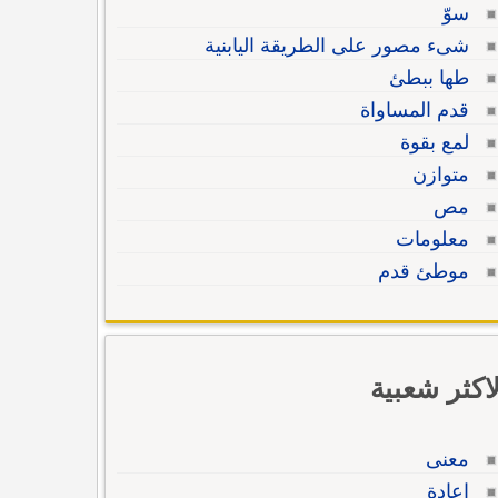
سوّ
شىء مصور على الطريقة اليابنية
طها ببطئ
قدم المساواة
لمع بقوة
متوازن
مص
معلومات
موطئ قدم
لاكثر شعبية
معنى
إعادة