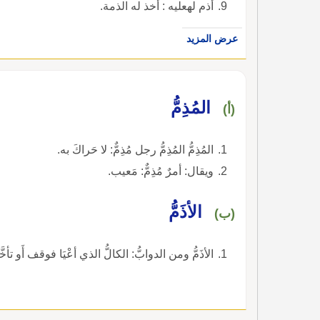
أذم لهعليه : أخذ له الذمة.
عرض المزيد
المُذِمُّ
(أ)
المُذِمُّ المُذِمُّ رجل مُذِمٌّ: لا حَراكَ به.
ويقال: أمرٌ مُذِمٌّ: مَعيب.
الأذَمُّ
(ب)
الأذَمُّ ومن الدوابُّ: الكالُّ الذي أعْيَا فوقف أَو تأخَّر.