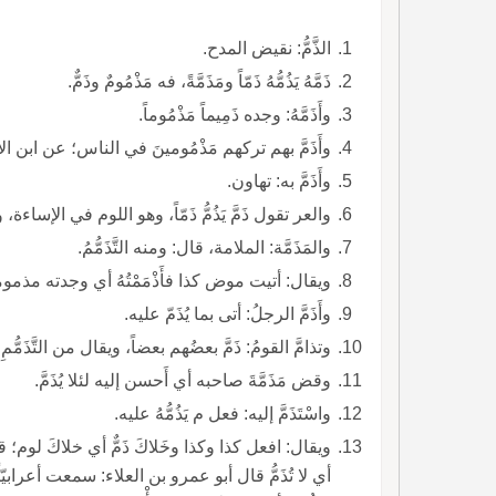
الذَّمُّ: نقيض المدح.
ذَمَّهُ يَذُمُّهُ ذَمّاً ومَذَمَّةً، فه مَذْمُومٌ وذَمٌّ.
وأَذَمَّهُ: وجده ذَمِيماً مَذْمُوماً.
وأَذَمَّ بهم تركهم مَذْمُومينَ في الناس؛ عن ابن ال
وأَذَمَّ به: تهاون.
والعر تقول ذَمَّ يَذُمُّ ذَمّاً، وهو اللوم في الإساءة، و
والمَذَمَّة: الملامة، قال: ومنه التَّذَمُّمُ.
ويقال: أتيت موض كذا فأَذْمَمْتُهُ أي وجدته مذموما
وأَذَمَّ الرجلُ: أتى بما يُذَمّ عليه.
وتذامَّ القومُ: ذَمَّ بعضُهم بعضاً، ويقال من التَّذَمُّمِ.
وقض مَذَمَّةَ صاحبه أي أَحسن إليه لئلا يُذَمَّ.
واسْتَذَمَّ إليه: فعل م يَذُمُّهُ عليه.
ويقال: افعل كذا وكذا وخَلاكَ ذَمٌّ أي خلاكَ لوم؛ 
أي لا تُذَمُّ قال أبو عمرو بن العلاء: سمعت أعرابيّاً