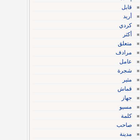
قابل
أريد
كردي
أكثر
متعلق
مرادف
عامل
شجرة
مثير
قماش
جهاز
مسيو
كلمة
صاحب
مدينة