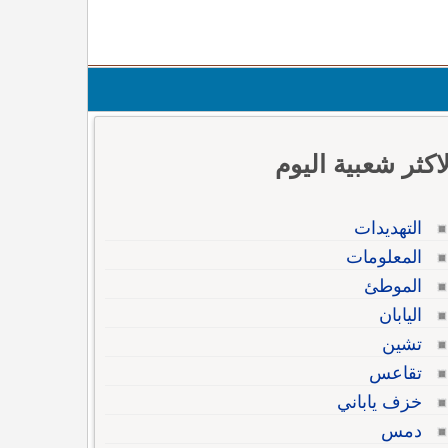
لاكثر شعبية اليوم
التهديدات
المعلومات
الموطئ
اليابان
تشين
تقاعس
خزف ياباني
دمس