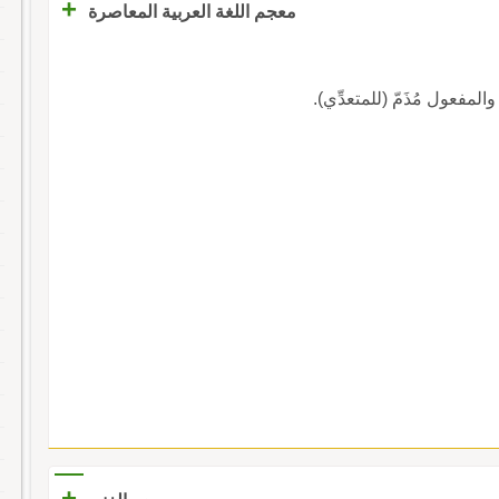
+
معجم اللغة العربية المعاصرة
ِمّ ، والمفعول مُذَمّ (للمتعدِّي).
+