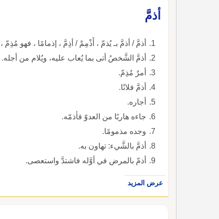
أذمَّ
أذمَّ / أذمَّ بـ يُذمّ ، أَذْمِمْ / أذِمَّ ، إذمامًا ، فهو مُذ
أذمَّ الشَّخصُ أتى بما يُعاب عليه، ويُلام من أجله.
أمرٌ مُذِمّ.
أذمَّ فلانًا.
أجاره.
جاءه هاربًا من العدوّ فأذمّه.
وجده مذمومًا.
أذمَّ بالشَّيء: تهاون به.
أذمّ بالمرض في أوَّله فاشتدَّ واستعصى.
عرض المزيد