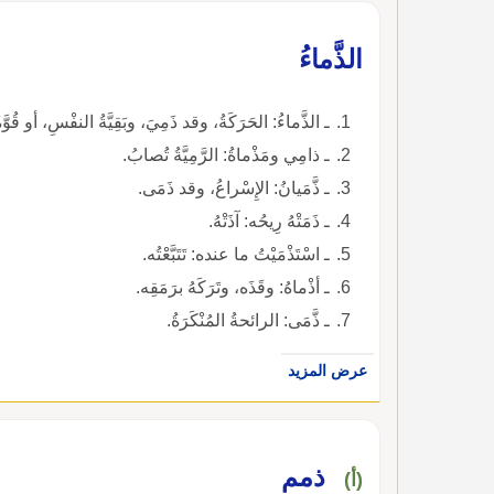
الذَّماءُ
ـ الذَّماءُ: الحَرَكَةُ، وقد ذَمِيَ، وبَقِيَّةُ النفْسِ، أو قُ
ـ ذامِي ومَذْماةُ: الرَّمِيَّةُ تُصابُ.
ـ ذَّمَيانُ: الإِسْراعُ، وقد ذَمَى.
ـ ذَمَتْهُ رِيحُه: آذَتْهُ.
ـ اسْتَذْمَيْتُ ما عنده: تَتَبَّعْتُه.
ـ أذْماهُ: وقَذَه، وتَرَكَهُ برَمَقِه.
ـ ذَّمَى: الرائحةُ المُنْكَرَةُ.
عرض المزيد
ذمم
(أ)