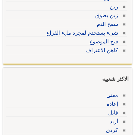
زين
زين بطوق
سفح الدم
شىء يستخدم لمجرد ملء الفراغ
فتح الموضوع
كاهن الاعتراف
الاكثر شعبية
معنى
إعادة
قابل
أريد
كردي