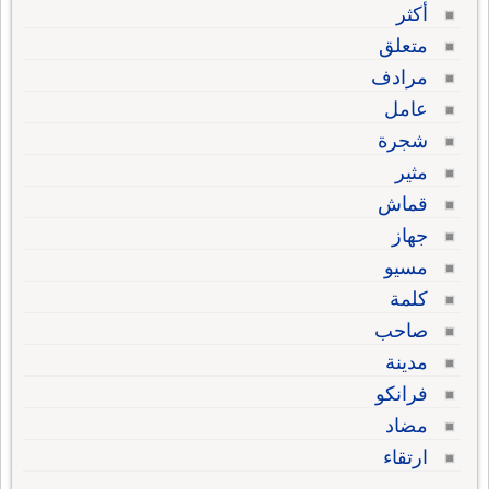
أكثر
متعلق
مرادف
عامل
شجرة
مثير
قماش
جهاز
مسيو
كلمة
صاحب
مدينة
فرانكو
مضاد
ارتقاء