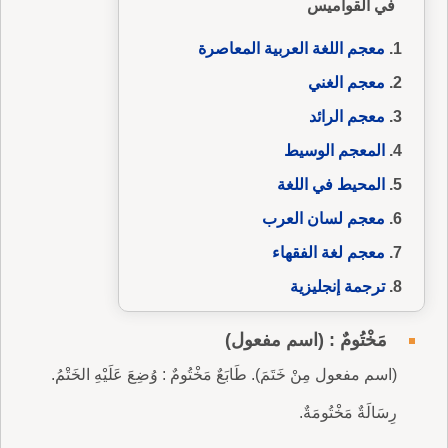
في القواميس
معجم اللغة العربية المعاصرة
معجم الغني
معجم الرائد
المعجم الوسيط
المحيط في اللغة
معجم لسان العرب
معجم لغة الفقهاء
ترجمة إنجليزية
مَخْتُومٌ : (اسم مفعول)
(اسم مفعول مِنْ خَتَمَ). طَابَعٌ مَخْتُومٌ : وُضِعَ عَلَيْهِ الخَتْمُ.
رِسَالَةٌ مَخْتُومَةٌ.