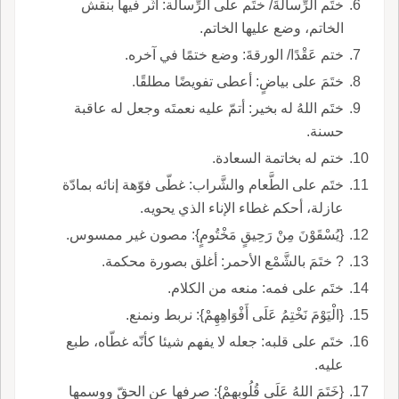
ختَم الرِّسالةَ/ ختَم على الرِّسالة: أثّر فيها بنقش
الخاتم، وضع عليها الخاتم.
ختم عَقْدًا/ الورقةَ: وضع ختمًا في آخره.
ختَمَ على بياضٍ: أعطى تفويضًا مطلقًا.
ختَم اللهُ له بخير: أتمّ عليه نعمتَه وجعل له عاقبة
حسنة.
ختم له بخاتمة السعادة.
ختَم على الطَّعام والشَّراب: غطّى فوّهة إنائه بمادّة
عازلة، أحكم غطاء الإناء الذي يحويه.
{يُسْقَوْنَ مِنْ رَحِيقٍ مَخْتُومٍ}: مصون غير ممسوس.
? ختَمَ بالشَّمْع الأحمر: أغلق بصورة محكمة.
ختَم على فمه: منعه من الكلام.
{الْيَوْمَ نَخْتِمُ عَلَى أَفْوَاهِهِمْ}: نربط ونمنع.
ختَم على قلبه: جعله لا يفهم شيئا كأنّه غطّاه، طبع
عليه.
{خَتَمَ اللهُ عَلَى قُلُوبِهِمْ}: صرفها عن الحقّ ووسمها