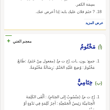
بسِمَة الكفر.
? ختَمَ فلان عليك بابه: إذا أعرض عنك.
عرض المزيد
+
معجم الغني
مَخْتُومٌ
(أ)
جمع: ـون، ـات. [خ ت م]. (مفعول مِنْ خَتَمَ). :طَابَعٌ
مَخْتُومٌ : وُضِعَ عَلَيْهِ الخَتْمُ. :رِسَالَةٌ مَخْتُومَةٌ.
خِتَامِيٌّ
(ب)
[خ ت م]. (مَنْسُوبٌ إِلى الخِتَامِ). : ألْقَى الكَلِمَةَ
الْخِتَامِيَّةَ رَئِيسُ الْجَمْعِيَّةِ : آخِرُ كَلِمَةٍ فِي نَدْوَةٍ أوْ
حَفْلٍ.