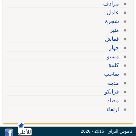
مرادف
عامل
شجرة
مثير
قماش
جهاز
مسيو
كلمة
صاحب
مدينة
فرانكو
مضاد
ارتقاء
قاموس البراق : 2015 - 2026
للأعلى