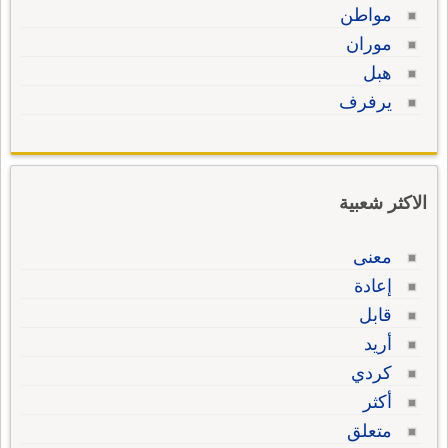
مواطن
موران
هبل
يرفرف
الاكثر شعبية
معنى
إعادة
قابل
أريد
كردي
أكثر
متعلق