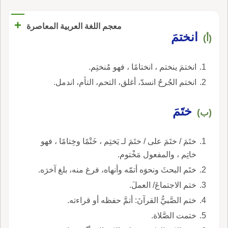
+
معجم اللغة العربية المعاصرة
انختمَ
(أ)
انختمَ ينختم ، انختامًا ، فهو مُنختِم.
انختم الجُرحُ انسدّ، أغلق، التحم، التأم، اندمل.
ختَمَ
(ب)
ختَمَ / ختَمَ على / ختَمَ لـ يَختِم ، خَتْمًا وخِتامًا ، فهو
خاتِم ، والمفعول مَخْتوم.
ختَم البحثَ ونحوَه أتمّه وأنهاه، فرغ منه، بلغ آخرَه.
ختم الاجتماعَ/ العملَ.
ختم الصَّبيُّ القرآنَ: أتمَّ حفظه أو قراءته.
ختمت الصَّلاة.