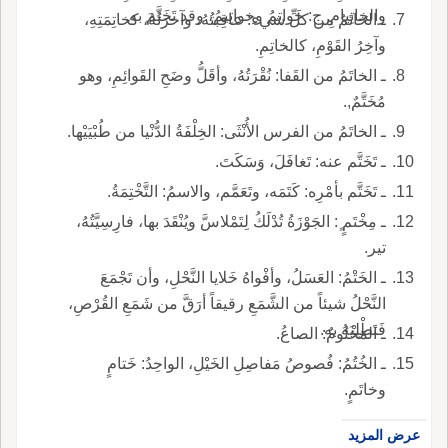
والخاتِيامِ, ج: خَواتِمُ وخواتِيمُ، وقد تَخَتَّمَ به.
ـ الخاتَمُ من كلِّ شيء: عاقِبتُهُ، وآخرَتُهُ، كخاتِمَتِهِ،
وآخِرُ القَوْمِ، كالخاتِمِ.
ـ الخاتَمُ من القَفا: نُقْرَتُهُ، وأقَلُّ وضَحِ القَوائِمِ، وهو
مُخَتَّمٌ,.
ـ الخاتَمُ من الفرس الأُنْثَى: الخِلْفَةُ الدُّنْيا من طُبْيَيْها.
ـ تَخَتَّم عنه: تَغافَلَ، وَسَكَتَ.
ـ تَخَتَّم بأمْرِه: كَتَمَه، وتَعَمَّم، والاسمُ: التَّخْتِمَةُ.
ـ مِخْتَمٍ ٍ: الجَوْزَةُ تُدْلَكُ لِتَمْلاسَّ ويُنْقَدَ بها، فارِسِيَّتُهُ،
تير.
ـ الخَتْمُ: العَسَلُ، وأفْواهُ خَلايا النَّحْلِ، وأن تَجْمَعَ
النَّحْلُ شيئاً من الشَّمَعِ رقيقاً أرَقَّ من شَمَعِ القُرْصِ،
فَتَطْلِيَهُ به.
ـ المَخْتُومُ: الصاعُ.
ـ الخُتُمُ: فُصوصُ مَفاصِلِ الخَيْلِ، الواحِدُ: خَتامٍ
وخاتَمٍ.
عرض المزيد