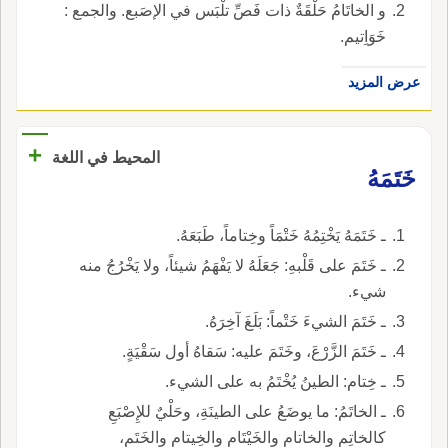
و الخاتَامُ حَلْقَةٌ ذات فَصِّ تلْبَس في الإصَبع. والجمع :
خَوَاِتيم.
عرض المزيد
+
المحيط في اللغة
خَتَمَهُ
ـ خَتَمَهُ يَخْتِمُهُ خَتْمَاً وخِتاماً، طَبَعَهُ.
ـ خَتَمَ على قَلْبهِ: جَعَلَهُ لا يَفْهَمُ شيئاً، ولا يَخْرُجُ منه
شيء.
ـ خَتَمَ الشيءَ خَتْماً: بَلَغَ آخِرَهُ.
ـ خَتَمَ الزَّرْعَ، وخَتَمَ عليه: سَقاهُ أول سَقْيَةٍ.
ـ خِتام: الطينُ يُخْتَمُ به على الشيء.
ـ الخاتَمُ: ما يوضَعُ على الطينَةِ، وحَلْيٌ للإِصْبَعِ
كالخاتِمِ والخاتامِ والخَيْتَامِ والخِيتامِ والخَتَمِ،