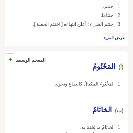
إختتم.
اختتاما.
إختتم الشيء : أعلن انتهاءه [ اختتم الحفلة ].
عرض المزيد
+
المعجم الوسيط
المَخْتُومُ
(أ)
المَخْتُومُ المكيالُ كالصاع ونحوه.
الخاتَامُ
(ب)
الخاتَامُ ما يُخْتَمُ به.