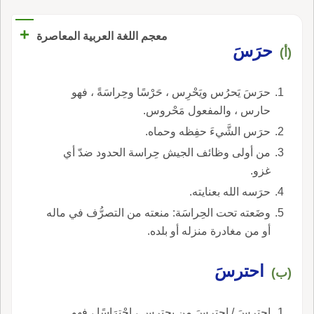
+
معجم اللغة العربية المعاصرة
حرَسَ
(أ)
حرَسَ يَحرُس ويَحْرِس ، حَرْسًا وحِراسَةً ، فهو
حارس ، والمفعول مَحْروس.
حرَس الشَّيءَ حفِظه وحماه.
من أولى وظائف الجيش حِراسة الحدود ضدّ أي
غزو.
حرَسه الله بعنايته.
وضَعته تحت الحِراسَة: منعته من التصرُّف في ماله
أو من مغادرة منزله أو بلده.
احترسَ
(ب)
احترسَ / احترسَ من يحترس ، احْتِرَاسًا ، فهو