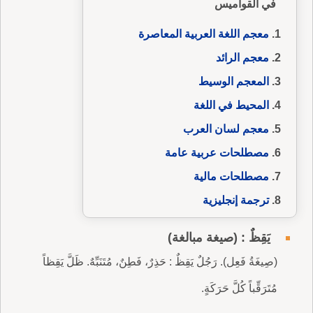
في القواميس
معجم اللغة العربية المعاصرة
معجم الرائد
المعجم الوسيط
المحيط في اللغة
معجم لسان العرب
مصطلحات عربية عامة
مصطلحات مالية
ترجمة إنجليزية
يَقِظٌ : (صيغة مبالغة)
(صِيغَةُ فَعِل). رَجُلٌ يَقِظٌ : حَذِرٌ، فَطِنٌ، مُتَنَبِّهٌ. ظَلَّ يَقِظاً
مُتَرَقِّباً كُلَّ حَرَكَةٍ.