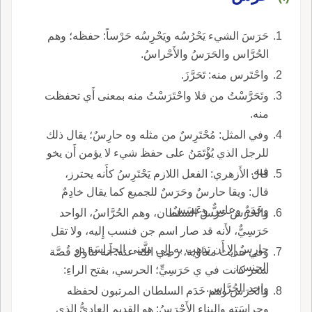
حَرَسَ الشيء يَحْرُسُه ويَحْرِسُه حَرْساً: حفظه؛ وهم
الحُرَّاس والحَرَسُ والأَحْراسُ.
واحْتَرس منه: تَحَرَّزَ.
وتَحَرَّسْتُ من فلا واحْتَرَسْتُ منه بمعنى أَي تحفظت
منه.
وفي المثل: مُحْتَرِسٌ من مثله وه حارِسٌ؛ يقال ذلك
للرجل الذي يُؤْتَمَنُ على حفظ شيء لا يؤمن أَن يخو
فيه.
قال الأَزهري: الفعل اللازم يَحْتَرِسُ كأَنه يحترز،
قال: ويقا حارسٌ وحَرَسٌ للجميع كما يقال خادِمٌ
وخَدَمٌ وعاسٌّ وعَسَسٌ.
والحَرَسُ حَرَسُ السلطان، وهم الحُرَّاسُ، الواحد
حَرَسِيٌّ، لأَنه قد صار اسم جن فنسب إِليه، ولا تقل
حارِسٌ إِلا أَن تذهب به إِلى معنى الحِراسَة دو
وفي حديث معاوية، رضي اللَّه عنه: أَنه تناول قُصَّة
الجنس.
شعر كانت في ي حَرَسِيٍّ؛ الحرسي، بفتح الراءِ:
واحد الحُرَّاس.
والحَرَس وهم خَدَم السلطان المرتبون لحفظه
وحِراسَتِه والبناء الأَحْرَسُ: هو القديم العادِيُّ الذي