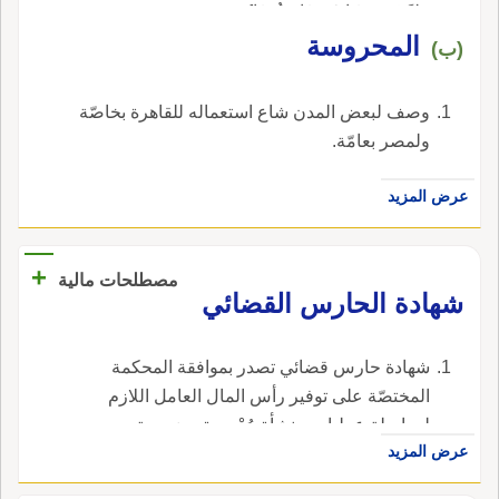
مُلِئَتْ حَرَسًا شَدِيدًا وَشُهُبًا}.
المحروسة
(ب)
وصف لبعض المدن شاع استعماله للقاهرة بخاصّة
ولمصر بعامّة.
عرض المزيد
+
مصطلحات مالية
شهادة الحارس القضائي
شهادة حارس قضائي تصدر بموافقة المحكمة
المختصّة على توفير رأس المال العامل اللازم
لمواصلة عمليات منشأة مُعْسِرة وضعت تحت
عرض المزيد
الحراسة ، في الإنجليزية، هي receiver's
certificate.