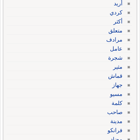
أريد
كردي
أكثر
متعلق
مرادف
عامل
شجرة
مثير
قماش
جهاز
مسيو
كلمة
صاحب
مدينة
فرانكو
مضاد