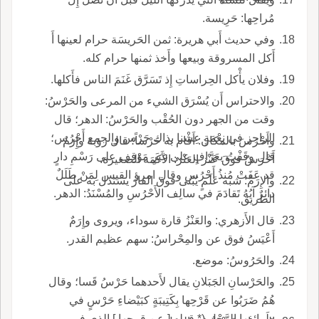
مُراحِها: حَرِيسة.
وفي حديث أَبي هريرة: ثمن الحَريسَة حرام لعينها أَ
أَكل المسروقة وبيعها وأَخذ ثمنها حرام كله.
وفلان يأْكل الحِراساتِ إِذ تَسَرَّق غَنَمَ الناس فأَكلها.
والاحتراس أَن يُسْرَق الشيء من المرعى والحَرْسُ:
وقت من الجهر دون الحُقْب والحَرْسُ: الدهر؛ قال
الراجز في نِعْمَةٍ عِشْنا بذاك حَرْس والجمع أَحْرُس؛
وأَحْرَسَ بالمكان: أَقام به حَرْساً؛ قال رؤبة وإِرَمٌ
قال وقَفْتُ بعَرَّافٍ على غيرِ مَوْقِف على رَسْمِ دارٍ
أَحْرَسُ فوقَ عَنْز العَنْز: الأَكَمَة الصغيرة.
قد عَفَتْ مُنذُ أَحْرُس وقال امرؤ القيس لِمَنْ طَلَلٌ
والإِرَمُ: شبه عَلَمٍ يُبْنى فوق القارَ يستدل به على
دائِرٌ آيُهُ تَقادَمَ في سالِف الأَحْرُسِ والمُسْنَدُ: الدهر.
الطريق.
قال الأَزهري: والعَنْزُ قارة سوداء، ويروى وإِرَمٌ
أَعْيَسُ فوق عن والمِحْراسُ: سهم عظيم القدر.
والحَرُوسُ: موضع.
والحَرْسانِ الجَبَلانِ يقال لأَحدهما حَرْسُ قَسا؛ وقال
هُمُ ضَرَبُوا عن قَرْحِها بِكَتِيبَةٍ كبَيْضاءِ حَرْسٍ في
طَرائِفِها الرَّجْل (* قوله [ عن قرحها ] الذي في