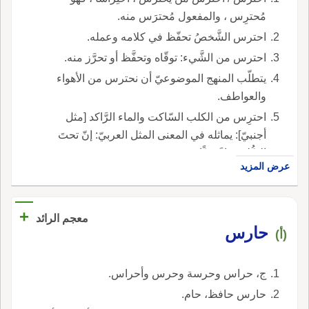
مُحترِس ، والمفعول مُحترَس منه.
احترس الشَّخصُ تحفّظ في كلامه وعمله.
احترس من الشَّيء: توقّاه وتحفَّظ أو تحرَّز منه.
يتطلّب المنهج الموضوعيّ أن نحترس من الأهواء
والعواطف.
احترِس من الكلب السّاكت والماء الرَّاكد [مثل
أجنبيّ]: يماثله في المعنى المثل العربيّ: إنّ تحتَ
الضُّلوع داءً دويًّا.
عرض المزيد
+
معجم الرائد
حارس
(أ)
ج، حراس وحرسة وحرس وأحراس.
حارس حافظ، حام.