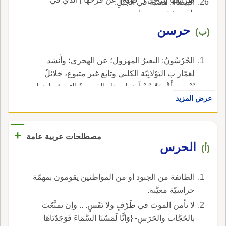
البيضاء: هَضْبَةٌ في الجَبَلِ.
ياقوت: عن وجهها.
حرسن
(ب)
الحُرْسُونُ: البعيرُ المهزول؛ عن الهجري؛ وأَنشد
لعَمّار ب البَوْلانِيّة الكلبي وتابع غير متبوع، حَلائلُ
يُزْجِينَ أَقْعِدَةً حُدْباً حَراسِينا والقصيدةُ التي فيها هذا
عرض المزيد
البيت مجرورةُ القوافي؛ وأَولها وَدَّعْتُ نَجْداً، وما
قلْبي بمَحْزونِ وداعَ مَنْ قد سَلا عنها إلى حينِ
الأَزهري عن أَبي عمرو: إبِلٌ حَراسِينُ عِجافٌ
+
مصطلحات عربية عامة
مجهودة؛ وقال يا أُمُّ عَمْروٍ، ما هداكِ لِفِتْية وخُوصٍ
الحرس
(أ)
حَراسينٍ شَديدٍ لُغوبُه أَبو عمرو: الحراسيمُ
والحراسينُ السِّنون المُقْحِطات.
الطائفة من الجنود أو من المواطنين يقومون بمهمّة
حراسيّة معيَّنة.
لا تأمن الموتَ في طَرْفٍ ولا نَفَسٍ. .. وإن تمنَّعْتَ
بالحُجَّاب والحَرَسِ- {وَأَنَّا لَمَسْنَا السَّمَاءَ فَوَجَدْنَاهَا