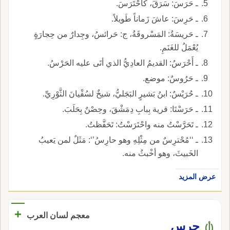
ـ حَرَسَ: سَرَقَ، كاحْتَرَسَ.
ـ حَرِسَ: عاشَ زَماناً طَويلاً.
ـ حَريسَةُ: المَسْروقَةُ، ج: حَرائسُ، وجِدارٌ من حِجارَةٍ
يُعْمَلُ للغَنَمِ.
ـ أَحْرَسُ: القديمُ العادِيُّ الذي أتَى عليه الحَرْسُ.
ـ حَرُوسٌ: موضع.
ـ حُرَيْسٌ: ابنُ بَشيرٍ البَجَليُّ، شيخٌ لسُفْيانَ الثَّوْرِيِّ.
ـ حَرَسْتَا: قرية بِبابِ دِمَشْقَ، وحِصْنٌ بِحَلَبَ.
ـ تَحَرَّسْتُ منه واحْتَرَسْتُ: تَحَفَّظتُ.
ـ ‘‘مُحْترِسٌ من مِثْلِهِ وهو حارِسُ’‘: مَثَلٌ لمن يَعيبُ
الخَبيثَ، وهو أخْبثُ منه.
عرض المزيد
+
معجم لسان العرب
حرس
(أ)