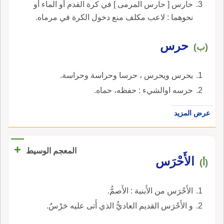
حارس [ حارس المرمى ] في كرة القدم أو الماء أو
نحوهما : لاعب مكلف منع دخول الكرة في مرماه.
حرس
(ب)
يحرس ويحرس ، حرسا وحراسة وحراسة.
حرسه اوالشيء : حفظه، حماه.
عرض المزيد
+
المعجم الوسيط
الأَحْرَس
(أ)
الأَحْرَس من الأَبنية : الأَصمُّ.
و الأَحْرَس القديم العاديُّ الذي أَتى عليه حَرْسٌ.