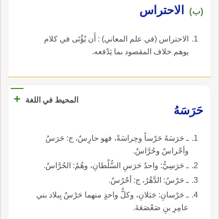
الاحتراس
(ب)
الاحتراس (في علم المعاني) : أَن يُؤْتَى في كلام
يوهم خلاف المقصود بما يَدْفعه.
+
المحيط في اللغة
حَرَسَهُ
ـ حَرَسَهُ حَرْساً وحِراسَةً، فهو حارِسٌ، ج: حَرَسٌ
وأحْراسٌ وحُرَّاسٌ.
ـ حَرَسِيُّ: واحدُ حَرَسِ السُّلْطانِ، وهُمُ: الحُرَّاسُ.
ـ حَرْسُ: الدَّهْرُ، ج: أحْرُسٌ.
ـ حَرْسانِ: جَبَلانِ، وكلُّ واحدٍ منهما حَرْسٌ بِبلاد بني
عامِرِ بنِ صَعْصَعَةَ.