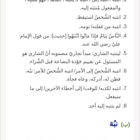
والمفعول مُنتبَه إليه.
انتبه الشَّخصُ استيقظ.
انتبه من غفلته/ نومه.
النَّاسُ نِيَامٌ فإِذَا مَاتُوا انْتَبَهُوا [حديث]: من قول الإمام
عليّ رضي الله عنه.
لينتبه الشاري: مبدأ تجاريّ مضمونه أنّ الشاري هو
المسئول عن تقييم جَوْدة البضاعة قبل الشِّراء.
انتبه الشَّخصُ إلى الأمر/ انتبه الشَّخصُ للأمر: نبُه،
فطِن له، أدركه، وعاه فجأة.
انتبه لكذبه/ للوقت/ إلى أخطاء الآخرين/ إلى ما
سيفعل.
لم ينتبه إليه أحد.
نبُهَ
(ب)