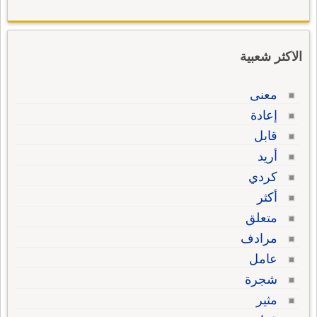
الاكثر شعبية
معنى
إعادة
قابل
أريد
كردي
أكثر
متعلق
مرادف
عامل
شجرة
مثير