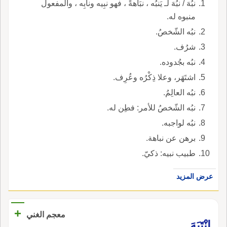
نبُهَ / نبُهَ لـ يَنبُه ، نبَاهةً ، فهو نبِيه ونابِه ، والمفعول
منبوه له.
نبُه الشّخصُ.
شرُف.
نبُه بجُدوده.
اشتَهَر، وعلا ذِكْرُه وعُرِف.
نبُه العالِمُ.
نبُه الشّخصُ للأمر: فطِن له.
نبُه لواجبه.
برهن عن نباهة.
طبيب نبيه: ذكيّ.
عرض المزيد
+
معجم الغني
اِنْتَبَهَ