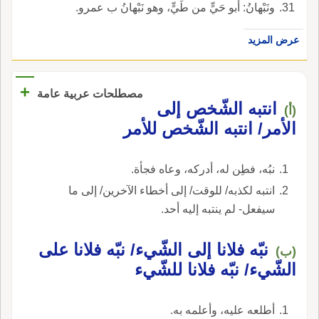
ونَبْهانُ: أَبو حَيٍّ من طَيٍّ، وهو نَبْهانُ ب عمرو.
عرض المزيد
+
مصطلحات عربية عامة
انتبه الشّخص إلى
(أ)
الأمر/ انتبه الشّخص للأمر
نبُه، فطِن له، أدركه، وعاه فجأة.
انتبه لكذبه/ للوقت/ إلى أخطاء الآخرين/ إلى ما
سيفعل- لم ينتبه إليه أحد.
نبّه فلانا إلى الشّيء/ نبّه فلانا على
(ب)
الشّيء/ نبّه فلانا للشّيء
أطلعه عليه، وأعلمه به.