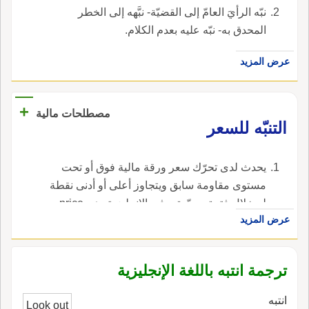
نبّه الرأيَ العامّ إلى القضيّة- نبَّهه إلى الخطر
المحدق به- نبّه عليه بعدم الكلام.
عرض المزيد
+
مصطلحات مالية
التنبّه للسعر
يحدث لدى تحرّك سعر ورقة مالية فوق أو تحت
مستوى مقاومة سابق ويتجاوز أعلى أو أدنى نقطة
له خلال فترة محدّدة. ، في الإنجليزية، هي price
عرض المزيد
alert.
ترجمة انتبه باللغة الإنجليزية
انتبه
Look out