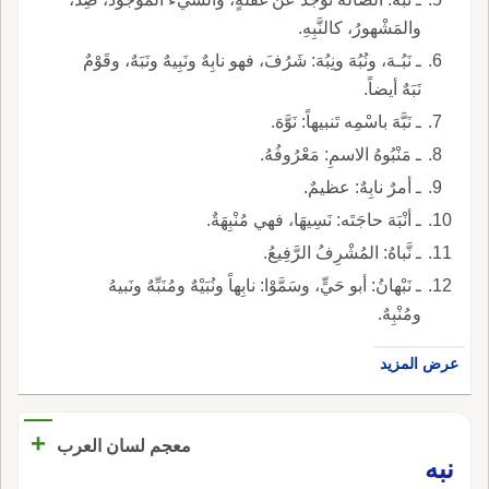
والمَشْهورُ، كالنَّبِهِ.
ـ نَبُـهَ، ونُبُهَ ونِبُهَ: شَرُفَ، فهو نابِهٌ ونَبِيهٌ ونَبَهٌ، وقَوْمٌ
نَبَهٌ أيضاً.
ـ نَبَّهَ باسْمِه تَنبيهاً: نَوَّهَ.
ـ مَنْبُوهُ الاسمِ: مَعْرُوفُهُ.
ـ أمرٌ نابِهٌ: عظيمٌ.
ـ أنْبَهَ حاجَتَه: نَسِيهَا، فهي مُنْبِهَةٌ.
ـ نَّباهُ: المُشْرِفُ الرَّفِيعُ.
ـ نَبْهانُ: أبو حَيٍّ، وسَمَّوْا: نابِهاً ونُبَيْهٌ ومُنَبِّهٌ ونَبيهُ
ومُنْبِهٌ.
عرض المزيد
+
معجم لسان العرب
نبه