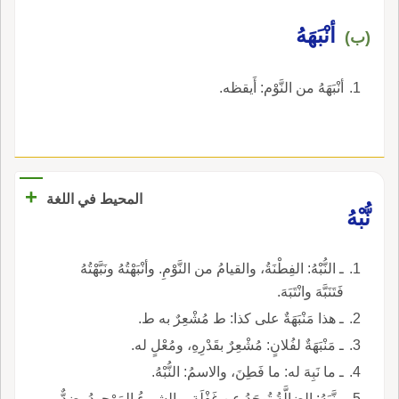
أنْبَهَهُ
(ب)
أنْبَهَهُ من النَّوْم: أَيقظه.
+
المحيط في اللغة
نُّبْهُ
ـ النُّبْهُ: الفِطْنَةُ، والقيامُ من النَّوْمِ. وأنْبَهْتُهُ ونَبَّهْتُهُ
فَتَنَبَّهَ وانْتَبَهَ.
ـ هذا مَنْبَهَةٌ على كذا: ط مُشْعِرٌ به ط.
ـ مَنْبَهَةٌ لفُلانٍ: مُشْعِرٌ بقَدْرِهِ، ومُعْلٍ له.
ـ ما نَبِهَ له: ما فَطِنَ، والاسمُ: النُّبْهُ.
ـ نَّبَهُ: الضالَّةُ تُوجَدُ عن غَفْلَةٍ، والشيءُ المَوْجودُ، ضِدٌّ،