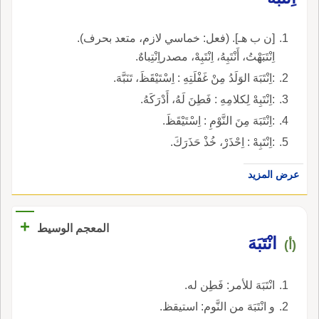
[ن ب هـ]. (فعل: خماسي لازم، متعد بحرف).
اِنْتَبَهْتُ، أَنْتَبِهُ، اِنْتَبِهْ، مصدراِنْتِباهٌ.
:اِنْتَبَهَ الوَلَدُ مِنْ غَفْلَتِهِ : اِسْتَيْقَظَ، تَنَبَّهَ.
:اِنْتَبِهْ لِكلامِهِ : فَطِنَ لَهُ، أَدْرَكَهُ.
:اِنْتَبَهَ مِنَ النَّوْمِ : اِسْتَيْقَظَ.
:اِنْتَبِهْ : اِحْذَرْ، خُذْ حَذَرَكَ.
عرض المزيد
+
المعجم الوسيط
انْتَبَهَ
(أ)
انْتَبَهَ للأمر: فَطِن له.
و انْتَبَهَ من النَّوم: استيقظ.