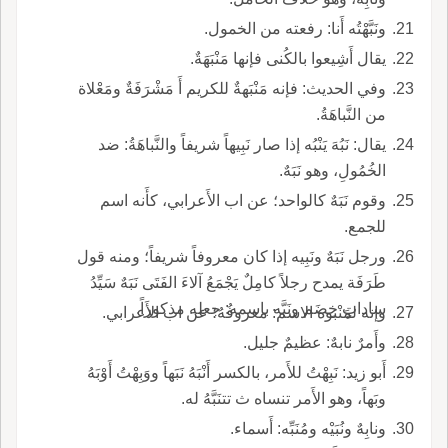
ونَبَّهْتُه أَنا: رفعته من الخمول.
يقال أَشِيعوا بالكُنى فإنها مَنْبَهَةٌ.
وفي الحديث: فإنه مَنْبَهةٌ للكريم أَ مَشْرَفَةٌ ومَعْلاة
من النَّباهَةُ.
يقال: نَبُهَ يَنْبُه إذا صار نَبِيهاً شريفاً والنَّباهَةُ: ضد
الخُمُولِ، وهو نَبَهٌ.
وقوم نَبَهٌ كالواحد؛ عن اب الأَعرابي، كأَنه اسم
للجمع.
ورجل نَبَهٌ ونَبِيه إذا كان معروفاً شريفاً؛ ومنه قول
طَرَفَة يمدح رجلاً كامِلٌ يَجْمَعُ آلاءَ الفَتَى نَبَهٌ سَيِّدُ
ساداتٍ خِضَم ونَبَّه باسمه: جعله مذكوراً.
وإنه لمَنْبوه الاسم: معروفُهُ؛ عن اب الأَعرابي.
وأَمرٌ نابهٌ: عظيمٌ جليل.
أَبو زيد: نَبِهْتُ للأَمر، بالكسر أَنْبَهُ نَبَهاً ووَبِهْتُ أَوْبَهُ
وبَهاً، وهو الأَمر تنساه ث تتنَبَّهُ له.
ونابِهٌ ونُبَيْه ومُنَبِّه: أَسماء.