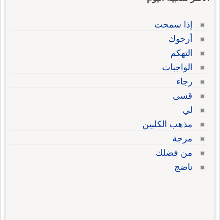
إذا سمحت
أرجوك
التهكم
الواجبات
رجاء
قسى
لي
مذهب الكلبين
مرجة
من فضلك
ناضج