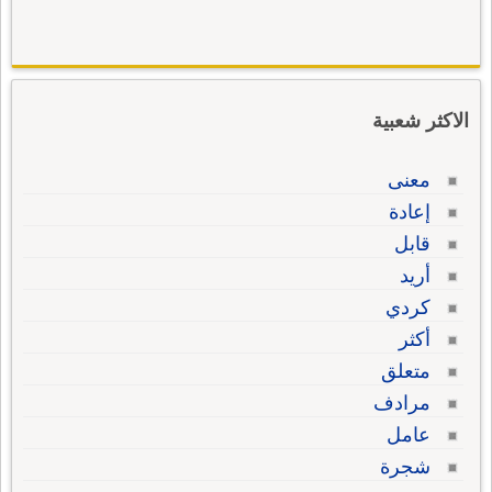
الاكثر شعبية
معنى
إعادة
قابل
أريد
كردي
أكثر
متعلق
مرادف
عامل
شجرة