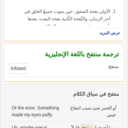
الأولى نفخة الصعق، حين يموت جميعُ الخلق في
آخر الزمان، والنَّفخة الثَّانية نفخة البعث، بعدها
بأربعين سنة، حين ينشر جميع الخلائق.
عرض المزيد
ترجمة منتفخ باللغة الإنجليزية
منتفخ
Inflated
منتفخ في سياق الكلام
أو الخمر شئ سبب انتفاخ
Or the wine. Something
عيني
made my eyes puffy.
ربما أحدهما
منتفخ
قليلاً
Uh, maybe one is