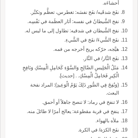
أحشاءَه.
نفَخ شدقَيه/ نفَخ نفسَه: تغطرس، تعظَّم وتكبَّر.
نفخ الشَّيطانُ في نفسه: أثار العظَمة في نَفْسِه.
نفخ الشَّيطان في شدقيه: تطاول إلى ما ليس له.
نفَخ الشَّيءَ/ نفَخ في الشَّيءِ.
هيَّجه، حرّكه بريح أخرجه من فمه.
نفَخ النَّار/ في النَّار.
مَثَلُ الْجَلِيسِ الصَّالِحِ وَالسَّوْءِ كَحَامِلِ الْمِسْكِ وَنَافِخِ
الْكِيرِ فَحَامِلُ الْمِسْكِ. . [حديث].
{وَنُفِخَ فِي الصُّورِ ذَلِكَ يَوْمُ الْوَعِيدِ}: المراد نفخة
البعث.
لا تنفخ في رماد: لا تنصح جاهلاً أو أحمق.
ينفخ في قربة مقطوعة: يعالج أمرًا لا طائلَ منه.
ملأه بالهواء.
نفَخ الكرَة/ في الكرة.