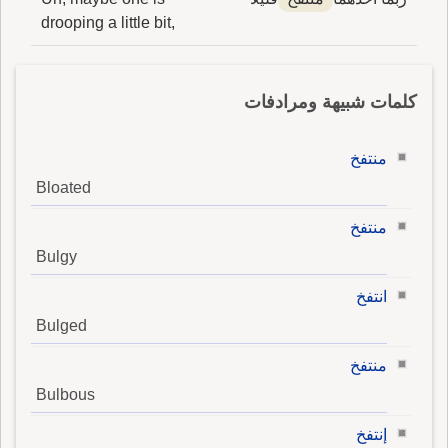
drooping a little bit,
كلمات شبيهة ومرادفات
منتفخ
Bloated
منتفخ
Bulgy
انتفخ
Bulged
منتفخ
Bulbous
إنتفخ