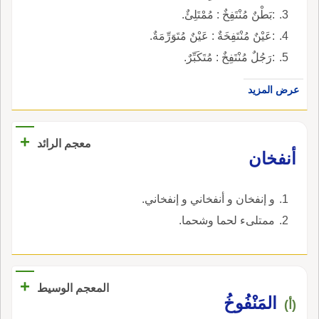
:بَطْنٌ مُنْتَفِخٌ : مُمْتَلِئٌ.
:عَيْنٌ مُنْتَفِخَةٌ : عَيْنٌ مُتَوَرِّمَةٌ.
:رَجُلٌ مُنْتَفِخٌ : مُتَكَبِّرٌ.
عرض المزيد
+
معجم الرائد
أنفخان
و إنفخان و أنفخاني و إنفخاني.
ممتلىء لحما وشحما.
+
المعجم الوسيط
المَنْفُوخُ
(أ)