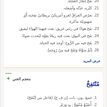
نفَخ إطارَ العجلة.
كبَّره، غذّاه وأشعله.
تعرّض العراقُ لغزو أمريكيّ بريطانيّ نفخته أَيْدٍ
صهيونيّة ماكرة.
نفَخ هواءً في رئتي غريق: بعث فيهما الهواءَ ليفيق.
نفَخ في البوق: بعث فيه ريحًا بقوَّة ليُحدث صوتًا.
نفَخ فيه من الرُّوح: أوجد فيه الحياة.
{ثُمَّ سَوَّاهُ وَنَفَخَ فِيهِ مِنْ رُوحِهِ}.
عرض المزيد
+
معجم الغني
مُنْتَفِخٌ
جمع: ـون، ـات. [ن ف خ]. (فاعل من اِنْتَفَخَ).
:أُصْبُعٌ مُنْتَفِخٌ : بِهِ وَرَمٌ.