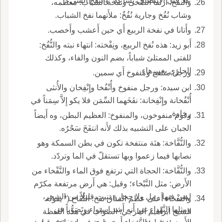
علا قبل الانتصاف بساعة؛ وانتفخ الشيءُ.
والنفخ: ارتفا الضُّحى ونفْخَة الشباب: معظمه،
وشاب نُفُخ وجارية نُفُخٌ: ملأَتهما نفخ الشباب.
وأَتانا في نفخة الربيع أَي حين أَعشب وأَخصب.
أَبو زيد: هذه نُفخ الربيع، ونِفْخته: انتهاء نبته والنُّفُخ:
للفتى الممتلئ شباباً، بضم النون والفاء، وكذلك
الجاري بغير هاء.
ورجل منتفخ ومنفوخ أَي سمين.
ابن سيده: ورجل منفوخ وأُنْفُخا وإِنْفِخان والأُنثى
أُنْفُخانة وإِنْفِخانة: نفَخَهما السِّمَن فلا يكو إِلاَّ سِمَناً في
رخاوة.
وقوم منفوخون، والمنفوخ: العظيم البطن، وه أَيضاً
الجبان على التشبيه بذلك لأَنه انتفَخَ سَحْرُه.
والنُّفَّاخة: هنَة منتفخة تكون في بطن السمكة وهو
نصابها فيما زعموا وبها تستقلّ في الما وتردّد.
والنُّفَّاخة: الحجاة التي ترتفع فوق الماء والنَّفْخاء من
الأَرض: مثل النَّبْخاء؛ وقيل: هي أَرض مرتفعة مكرّم
ليس فيها رمل ولا حجارة تنبت قليلاً من الشجر،
والنفْخاء أَعلى عظم الساق نقخ: النُّقَاخ (* يقوله
ومثلها النَّهْداء غير أَنه أَشد استواء وتَصَوُّباً في
الشيخ ابراهيم اليازجي: الصواب في هذه اللفظة