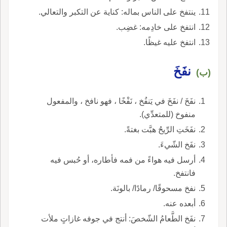
ينتفخ على الناس بماله: كناية عن التكبر والتعالي.
انتفخ على خادِمه: غضِب.
انتفخ عليه غيظًا.
نفَخَ
(ب)
نفَخَ / نفَخَ في يَنفُخ ، نَفْخًا ، فهو نافخ ، والمفعول
منفوخ (للمتعدِّي).
نفَخَتِ الرِّيحُ هبَّت بغتةً.
نفَخ الشّيءَ.
أرسل فيه هواءً من فمه فأطاره، أو حُبس فيه
فانتفخ.
نفخ مسحوقًا/ رمادًا/ بالونَة.
أبعده عنه.
نفَخ الطَّعامُ الشّخصَ: أنتج في جوفه غازاتٍ ملأت