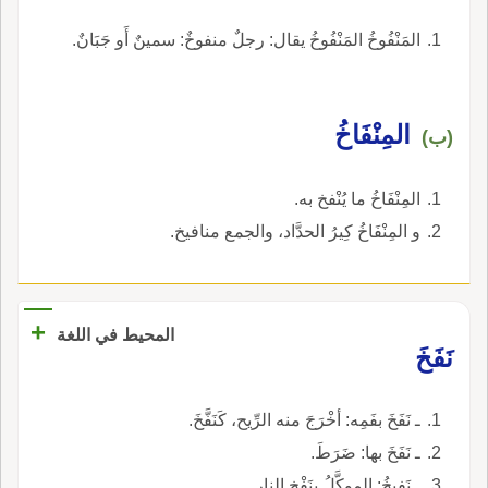
المَنْفُوخُ المَنْفُوخُ يقال: رجلٌ منفوخٌ: سمينٌ أَو جَبَانٌ.
المِنْفَاخُ
(ب)
المِنْفَاخُ ما يُنْفخ به.
و المِنْفَاخُ كِيرُ الحدَّاد، والجمع منافيخ.
+
المحيط في اللغة
نَفَخَ
ـ نَفَخَ بفَمِه: أخْرَجَ منه الرِّيح، كَنَفَّخَ.
ـ نَفَخَ بها: ضَرَطَ.
ـ نَفيخُ: الموكَّلُ بِنَفْخ النارِ.