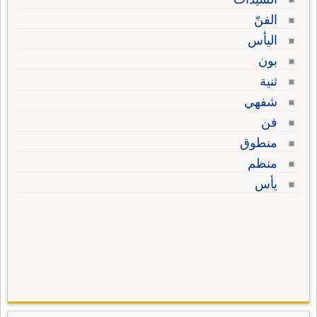
الفنّ
اليأس
بون
ثنية
شفهي
فن
منطوق
منظم
يأس