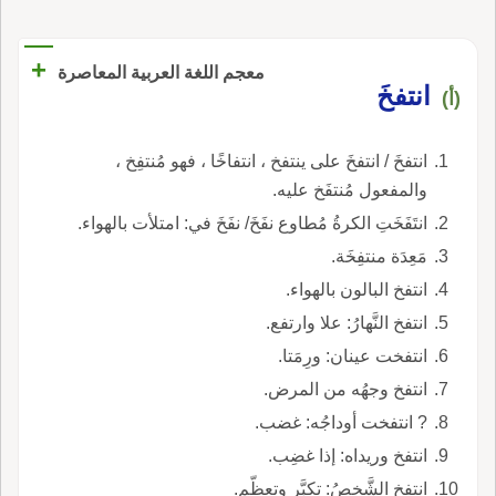
+
معجم اللغة العربية المعاصرة
انتفخَ
(أ)
انتفخَ / انتفخَ على ينتفخ ، انتفاخًا ، فهو مُنتفِخ ،
والمفعول مُنتفَخ عليه.
انتَفَخَتِ الكرةُ مُطاوع نفَخَ/ نفَخَ في: امتلأت بالهواء.
مَعِدَة منتفِخَة.
انتفخ البالون بالهواء.
انتفخ النَّهارُ: علا وارتفع.
انتفخت عينان: ورِمَتا.
انتفخ وجهُه من المرض.
? انتفخت أوداجُه: غضب.
انتفخ وريداه: إذا غضِب.
انتفخ الشَّخصُ: تكبَّر وتعظّم.