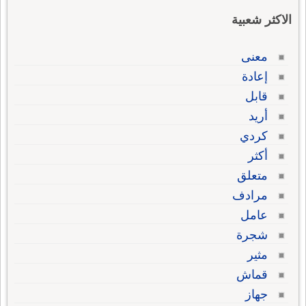
الاكثر شعبية
معنى
إعادة
قابل
أريد
كردي
أكثر
متعلق
مرادف
عامل
شجرة
مثير
قماش
جهاز