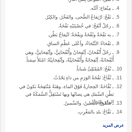
ـ مِنْفاخ: آلَتُه.
ـ نَفْخُ: ارْتِفاعُ الضُّحى، والفَخْرُ، والكِبْرُ.
ـ رجُلٌ أنْفَخُ: في خُصْيَتَيْهِ نَفْخَةٌ.
ـ به نَفْخَةٌ ونُفْخَةٌ ونِفْخَةٌ: انْتِفاخُ بَطْن.
ـ نَفْخاءُ: النَّبْخاءُ، وأعْلى عَظْمِ الساقِ.
ـ رجُلٌ أُنْفُخانٌ، أِنْفِخانٌ وأُنْفُخانِيُّ، وأِنْفِخانِيُّ، وهي
أُنْفُخانَةٌ، أِنْفِخانَةٌ وأُنْفُخانِيَّةٌ، وأِنْفِخانِيَّةٌ: امْتَلأَ سِمَناً.
ـ نُفُخُ: المُمْتَلِئُ شَباباً.
ـ نُفَّاخٌ: نَفْخَةُ الوَرَمِ من داءٍ يَحْدُثُ.
ـ نُفَّاخَةٌ: الحِجارةُ فَوْقَ الماءِ، وهَنَةٌ مُنْتَفِخَةٌ تكونُ في
بَطْنِ السَّمَكِ هي نِصابُها وبها تَسْتَقِلُّ السَّمَكَةُ في
الماءِ وتَتَرَدَّدُ.
ـ مَنْفوخُ: البَطينُ، والسَّمينُ.
ـ نَفَّاخٌ: بلد بالمَغْرِبِ.
عرض المزيد