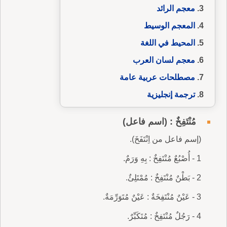
معجم الرائد
المعجم الوسيط
المحيط في اللغة
معجم لسان العرب
مصطلحات عربية عامة
ترجمة إنجليزية
مُنْتَفِخٌ : (اسم فاعل)
(إسم فاعل من اِنْتَفَخَ).
1 - أُصْبُعٌ مُنْتَفِخٌ : بِهِ وَرَمٌ.
2 - بَطْنٌ مُنْتَفِخٌ : مُمْتَلِئٌ.
3 - عَيْنٌ مُنْتَفِخَةٌ : عَيْنٌ مُتَوَرِّمَةٌ.
4 - رَجُلٌ مُنْتَفِخٌ : مُتَكَبِّرٌ.