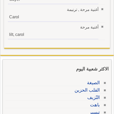
أغنية مرحة , ترنيمة
Carol
أغنية مرحة
lilt, carol
الاكثر شعبية اليوم
الصيغة
القلب الحزين
النّزيف
باهت
تيسير