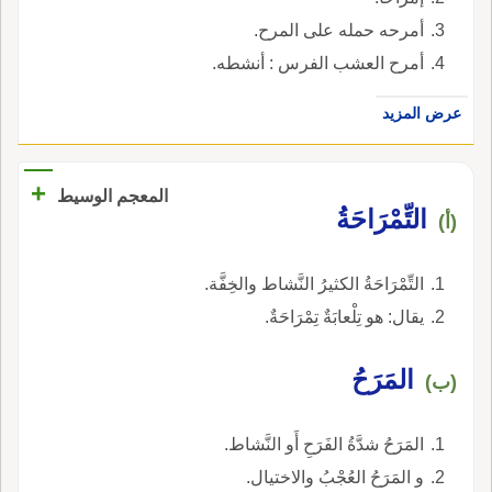
أمرحه حمله على المرح.
أمرح العشب الفرس : أنشطه.
عرض المزيد
+
المعجم الوسيط
التِّمْرَاحَةُ
(أ)
التِّمْرَاحَةُ الكثيرُ النَّشاط والخِفَّة.
يقال: هو تِلْعابَةٌ تِمْرَاحَةٌ.
المَرَحُ
(ب)
المَرَحُ شدَّةُ الفَرَحِ أَو النَّشاط.
و المَرَحُ العُجْبُ والاختيال.