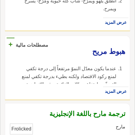
انطلق يلهو ويمرَح- شابٌّ كلّه حيويّة ومَرَح- يسرح
ويمرح.
عرض المزيد
+
مصطلحات مالية
هبوط مريح
عندما يكون معدّل النموّ مرتفعاً إلى درجة تكفي
لمنع ركود الاقتصاد ولكنه بطيء بدرجة تكفي لمنع
التضخّم وارتفاع معدّلات الفائدة. ، في الإنجليزية،
عرض المزيد
هي soft landing.
ترجمة مارح باللغة الإنجليزية
مارح
Frolicked