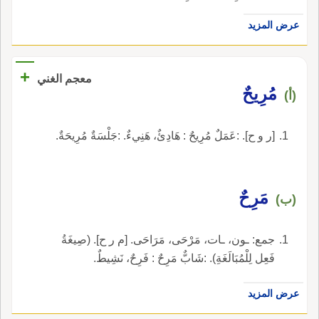
عرض المزيد
+
معجم الغني
مُرِيحٌ
(أ)
[ر و ح]. :عَمَلٌ مُرِيحٌ : هَادِئٌ، هَنِيءٌ. :جَلْسَةٌ مُرِيحَةٌ.
مَرِحٌ
(ب)
جمع: ـون، ـات، مَرْحَى، مَرَاحَى. [م ر ح]. (صِيغَةُ
فَعِل لِلْمُبَالَغَةِ). :شَابٌّ مَرِحٌ : فَرِحٌ، نَشِيطٌ.
عرض المزيد