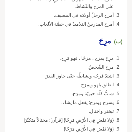
على المرح والنّشاط.
أمرح الرجلُ أولادَه في المصيف.
أمرح المدرسُ التلاميذَ في حصَّة الألعاب.
مرِحَ
(ب)
مرِحَ يمرَح ، مرَحًا ، فهو مَرِح.
مرِح الشّخصُ.
اشتدّ فرحُه ونشاطُه حتّى جاوز القدرَ.
انطلق يلهو ويمرَح.
شابٌّ كلّه حيويّة ومَرَح.
يسرح ويمرح: يفعل ما يشاء.
تبختر واختال.
{وَلاَ تَمْشِ فِي الأَرْضِ مَرِحًا} [قرآن]: مختالاً متكبِّرًا.
{وَلاَ تَمْشِ فِي الأَرْضِ مَرَحًا}.