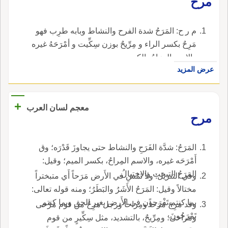
مرح
م ر ح: المَرَحُ شدة الفرح والنشاط وبابه طرِب فهو
مَرِحٌ بكسر الراء و مِرِّيحٌ بوزن سِكِّيت و أمْرَحَهُ غيره
والاسم المِرَاحُ بالكسر.
عرض المزيد
+
معجم لسان العرب
مرح
المَرَحُ: شدَّة الفَرَحِ والنشاط حتى يجاوزَ قَدْرَه؛ وق
أَمْرَحَه غيره، والاسم المِراحُ، بكسر الميم؛ وقيل:
المَرَحُ التبخت والاختيالُ.
وفي التنزيل: ولا تَمْشِ في الأَرض مَرَحاً أَي متبختراً
مختالاً وقيل: المَرَحُ الأَشَرُ والبَطَرُ؛ ومنه قوله تعالى:
بما كنتم تَفْرَحون في الأَرض بغير الحق وبما كنتم
وقد مَرِحَ مَرَحاً ومِراحاً ورجل مَرِحٌ من قوم مَرْحى
تَمْرَحُونَ.
ومَراحى؛ ومِرِّيحٌ، بالتشديد، مثل سِكِّيرٍ من قوم