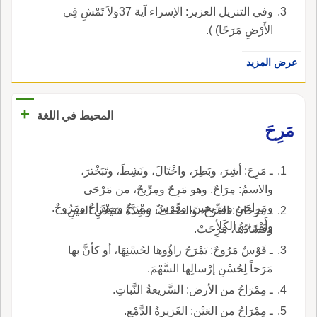
وفي التنزيل العزيز: الإسراء آية 37وَلاَ تَمْشِ فِي
الأَرْضِ مَرَحًا) ).
عرض المزيد
+
المحيط في اللغة
مَرِحَ
ـ مَرِحَ: أشِرَ، وبَطِرَ، واخْتَالَ، ونَشِطَ، وتَبَخْترَ،
والاسمُ: مِرَاحٌ. وهو مَرِحٌ ومِرِّيحٌ، من مَرْحَى
ومَراحَى ومِرِّيحينَ. وفَرَسٌ مِمْرَحٌ ومِمْرَاحٌ ومَرُوحٌ.
ـ مَرَحانُ: الفَرَحُ، والضَّعْفُ، وشِدَّةُ سَيَلاَنِ العينِ،
وأَمْرَحَهُ الكَلأ.
وفَسَادُها، مَرِحَتْ.
ـ قَوْسٌ مَرُوحٌ: يَمْرَحُ راؤُوها لحُسْنِهَا، أو كأنَّ بها
مَرَحاً لِحُسْنِ إرْسالِها السَّهْمَ.
ـ مِمْرَاحُ من الأرض: السَّريعةُ النَّباتِ.
ـ مِمْرَاحُ من العَيْنِ: الغَزِيرةُ الدَّمْعِ.