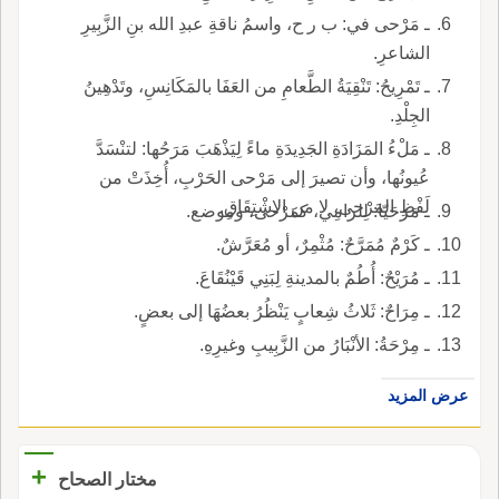
ـ مَرْحى في: ب ر ح، واسمُ ناقةِ عبدِ الله بنِ الزَّبِيرِ
الشاعرِ.
ـ تَمْرِيحُ: تَنْقِيَةُ الطَّعامِ من العَفَا بالمَكَانِسِ، وتَدْهِينُ
الجِلْدِ.
ـ مَلْءُ المَزَادَةِ الجَدِيدَةِ ماءً لِيَذْهَبَ مَرَحُها: لتنْسَدَّ
عُيونُها، وأن تصيرَ إلى مَرْحى الحَرْبِ، أُخِذَتْ من
لَفْظِ المَرْحى، لا من الاشْتِقَاقِ.
ـ مَرَحَيّا: لِلرامِي، كمَرْحى، وموضع.
ـ كَرْمٌ مُمَرَّحٌ: مُثْمِرٌ، أو مُعَرَّشٌ.
ـ مُرَيْحٌ: أُطُمٌ بالمدينةِ لِبَنِي قَيْنُقَاعَ.
ـ مِرَاحٌ: ثَلاثُ شِعابٍ يَنْظُرُ بعضُهَا إلى بعضٍ.
ـ مِرْحَةُ: الأنْبَارُ من الزَّبِيبِ وغيرِهِ.
عرض المزيد
+
مختار الصحاح