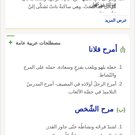
فذلك مَرَحُها.
عن السيرافي.
مَرْحَى قد أَمْسَتْ، وهي ساكنةٌ باتتْ تَشَكَّى إليَّ
الأَيْنَ والنَّجَد.
عرض المزيد
+
مصطلحات عربية عامة
أمرح فلانا
(أ)
جعله يلهو ويلعب بفرحٍ وسعادة، حمله على المرح
والنّشاط.
أمرح الرجلُ أولادَه في المصيف- أمرح المدرسُ
التلاميذَ في حصَّة الألعاب.
مرح الشّخص
(ب)
اشتدّ فرحُه ونشاطُه حتّى جاوز القدرَ.