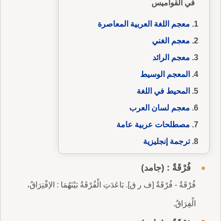
في القواميس
معجم اللغة العربية المعاصرة
معجم الغني
معجم الرائد
المعجم الوسيط
المحيط في اللغة
معجم لسان العرب
مصطلحات عربية عامة
ترجمة إنجليزية
فُرْقَةٌ : (جامد)
فُرْقَةٌ - فُرْقَةٌ [ف ر ق]. بَاعَدَتِ الْفُرْقَةُ بَيْنَهُمَا : الاِفْتِرَاقُ،
الْفِرَاقُ.