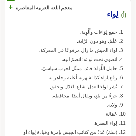
+
معجم اللغة العربية المعاصرة
لِواء
(أ)
جمع لِوَاءات وأَلْوِية.
عَلَمٌ، وهو دون الرَّاية.
لواء الجيش ما زال مرفوعًا في المعركة.
انضوى تحت لوائه: انضمّ إليه.
حامل اللِّواء: قائد، ممثّل لحزب سياسيّ.
رفَع لِواء كذا: شهره، أعلنه وجاهر به.
نُشر لِواءَ العدل: شاع العَدْل وتحقق.
جزءٌ من بلدٍ، ويقال أيضًا: محافظة.
ولاية.
عَمَالة.
لِواء البصرة.
(سك) عَدَدٌ من كتائب الجيش بإمرة وقيادة لِواء أو