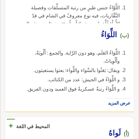
اللَّوَّاءُ جنس طيرٍ من رتبة المتسلِّقات وفصيلة
النَّقَّاريات، فيه نوع معروفٌ في الشام في قدّ
الأُطْرُغُلَّة، اسمه فيها: أَبو لُوَيّ: وهو يَلوي بعنقه إِلى
الوراء وإلى الجانبين بتُؤَدة، كأنَّه حَيّةٌ تَتَلَوَّى.
اللِّوَاءُ
(ب)
اللِّوَاءُ العَلَم، وهو دون الرَّاية. والجمع : أَلْويَةٌ،
وأَلْوِياتٌ.
ويقال: بَعَثُوا بالسِّواء واللِّواء: بعثوا يستغيثون.
و اللِّوَاءُ في الجيش: عدد من الكتائب.
و اللِّوَاءُ رتبةٌ عسكريةٌ فوق العميد ودون الفريق.
عرض المزيد
+
المحيط في اللغة
لَواهُ
(أ)