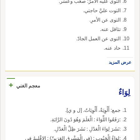
التوى عليه الأمرُ: صعُب وعسُر.
التوت عليَّ حاجتي.
التوى عن الأمرِ.
تثاقل عنه.
التوى عن العمل الجادّ.
حاد عنه.
عرض المزيد
+
معجم الغني
لِوَاءٌ
جمع: أَلْوِيَةٌ، أَلْوِيَاتٌ. [ل و ي].
:رَفَعُوا اللِّوَاءَ : الْعَلَمَ وَهُوَ دُونَ الرَّايَةِ.
:نَشَرَ لِوَاءَ الْعَدْلِ : نَشَرَ ظِلَّ الْعَدْلِ.
:لِوَاءُ الْجَنُوبِ : (في الْمَشْرِق العَرَبِيِّ) : الإِقْلِيمُ فِي