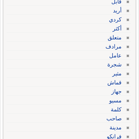
قابل
أريد
كردي
أكثر
متعلق
مرادف
عامل
شجرة
مثير
قماش
جهاز
مسيو
كلمة
صاحب
مدينة
فرانكو