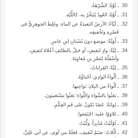
ـ لَوَّةُ: الشَّرْهَةُ.
ـ لُوَّةُ: العُودُ يُتَبَخَّرُ به، كاللِّيَّةِ.
ـ لَيَّاءُ: الأرضُ البَعيدَةُ عن الماءِ، وغَلِطَ الجوهرِيُّ في
قَصْرِهِ وتَخْفيفِه.
ـ لُوَيَّةُ: موضع دونَ بُسْتانِ ابنِ عامرٍ.
ـ لِيَّةُ: وادٍ لثقيفٍ، أو جَبَلٌ بالطائِفِ أعْلاهُ لثقيفٍ،
وأسْفَلُهُ لِنَصْرِ بنِ مُعاوِيَةَ.
ـ لِيَّةُ: القَراباتُ.
ـ ألْواءُ الوادِي: أحْناؤُهُ.
ـ ألْواءُ من البِلادِ: نَواحِيها.
ـ بَعَثُوا بالسِّواءِ واللِّواءِ: بَعَثُوا يَسْتَغيثونَ.
ـ لِوايَةُ: عَصًا تَكونُ على فَمِ العِكْمِ.
ـ تَلاوَوْا عليه: اجْتَمَعوا.
ـ لَوْلَيْتُ مُدْبِراً: ولَّيْتُ.
ـ الَّلاتُ: صَنَمٌ لثَقيف، فَعَلَةٌ من لَوَى، عن أبي عَلِيٍّ،