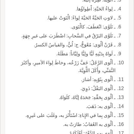
ـ لِواءُ الحَيَّةِ: اْطِواؤُها.
ـ لاوَتِ الحَيَّةُ الحَيَّةَ لِواءً: الْتَوَتْ عليها.
ـ تَلَوَّى: انْعَطَفَ، كالْتَوَى.
ـ تَلَوَّى البَرْقُ في السَّحابِ: اضْطَرَبَ على غيرِ جِهَةٍ.
ـ قَرْنٌ ألْوَى: مُعْوَجٌّ، ج: لُيٌّ، والقياسُ الكسرُ.
ـ لَواهُ بِدَيْنِهِ لَيًّا ولِيًّا ولِيَّاناً: مَطَلَهُ.
ـ ألْوَى الرَّجُلُ: خَفَّ زَرْعُه، وخاطَ لِواءَ الأميرِ، وأكثَرَ
التَّمَنِّي، وأَكَلَ اللَّوِيَّةَ.
ـ ألْوَى بِثَوْبِهِ: أشارَ.
ـ ألْوَى البَقْلُ: ذَوِيَ.
ـ ألْوَى بِحَقِّهِ: جَحَدَهُ إيَّاهُ، كلَوَاهُ.
ـ ألْوَى به: ذَهَبَ.
ـ ألْوَى بِما في الإِناءِ: اسْتَأْثَرَ به، وغَلَبَ على غَيرِهِ.
ـ ألْوَى به العُقابُ: طارَتْ به.
ـ ألْوَى بِهِم الدَّهْرُ: أهْلَكَهُمْ.