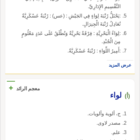
التَّقْسِيمِ الإِدَارِيِّ.
:يَحْتَلُّ رُتْبَةَ لِوَاءٍ فِي الجَيْشِ : (عس) : رُتْبَةٌ عَسْكَرِيَّةٌ
تُعَادِلُ رُتْبَةَ الْجِنِرَالِ.
:لِوَاءُ الْبَحْرِيَّةِ : فِرْقَةٌ بَحْرِيَّةٌ وَتُطْلَقُ عَلَى عَدَدٍ مَعْلُومٍ
مِنَ الْجُنْدِ.
:أَمِيرُ اللِّوَاءِ : رُتْبَةٌ عَسْكَرِيَّةٌ.
عرض المزيد
+
معجم الرائد
لواء
(أ)
ج، ألوية وألويات.
مصدر لاوى.
علم.