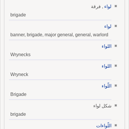
قال لأَ نَسْراً بمنزلة عمرو، وقيل: أَصلها لاهةٌ سميت
لواء
, فرقة
باللاهة التي هي الحَية ولاوَى: اسم رجل عجمي،
brigade
قيل: هو من ولد يعقوب، عليه السلام، وموسى،
علي السلام، من سِبْطه.
لواء
banner, brigade, major general, general, warlord
اللواء
Wrynecks
اللواء
Wryneck
اللّواء
Brigade
شكل لواء
brigade
اللّواءات