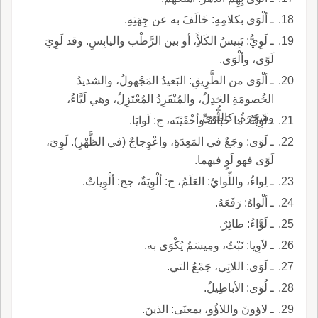
ـ ألْوَى بكلامِهِ: خَالَفَ به عن جِهَتِهِ.
ـ لَوِيُّ: يَبِيسُ الكَلأَِ، أو بين الرَّطْب واليابِسِ. وقد لَوِيَ
لَوًى، وألْوَى.
ـ ألْوَى من الطَّرِيقِ: البَعيدُ المَجْهولُ، والشديدُ
الخُصومَةِ الجَدِلُ، والمُنْفَرِدُ المُعْتَزِلُ، وهي لَيَّاءُ،
وشَجَرَةٌ، كاللُّوَيِّ.
ـ لَوِيَّةُ: ما خَبَأْتَهُ وأخْفَيْتَه، ج: لَوايَا.
ـ لَوَى: وجَعٌ في المَعِدَةِ، واعْوِجاجٌ (في الظَّهْرِ). لَوِيَ،
لَوًى فهو لَوٍ فيهما.
ـ لِواءُ، واللِّوايُ: العَلَمُ، ج: ألْوِيَةٌ، جج: ألْوِياتٌ.
ـ ألْواهُ: رَفَعَهُ.
ـ لَوَّاءُ: طائِرٌ.
ـ لاَوِيا: نَبْتٌ، ومِيسَمٌ يُكْوَى به.
ـ لَوَى: اللاتِي، جَمْعُ التي.
ـ لُوَى: الأباطِيلُ.
ـ لاؤونَ واللاؤُو، بمعنَى: الذينَ.