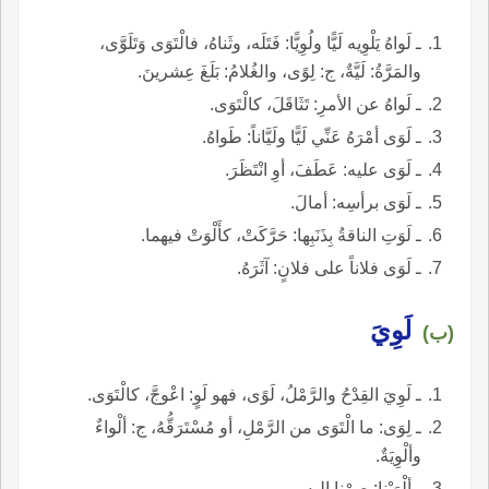
ـ لَواهُ يَلْوِيه لَيًّا ولُوِيًّا: فَتَلَه، وثَناهُ، فالْتَوَى وَتَلَوَّى،
والمَرَّةُ: لَيَّةٌ، ج: لِوًى، والغُلامُ: بَلَغَ عِشرينَ.
ـ لَواهُ عن الأمرِ: تَثَاقَلَ، كالْتَوَى.
ـ لَوَى أمْرَهُ عَنِّي لَيًّا ولَيَّاناً: طَواهُ.
ـ لَوَى عليه: عَطَفَ، أوِ انْتَظَرَ.
ـ لَوَى برأسِه: أمالَ.
ـ لَوَتِ الناقةُ بِذَنَبِها: حَرَّكَتْ، كأَلْوَتْ فيهما.
ـ لَوَى فلاناً على فلانٍ: آثَرَهُ.
لَوِيَ
(ب)
ـ لَوِيَ القِدْحُ والرَّمْلُ، لَوًى، فهو لَوٍ: اعْوجَّ، كالْتَوَى.
ـ لِوَى: ما الْتَوَى من الرَّمْلِ، أو مُسْتَرَقُّهُ، ج: ألْواءٌ
وألْوِيَةٌ.
ـ ألْوَيْنا: صِرْنا إليه.