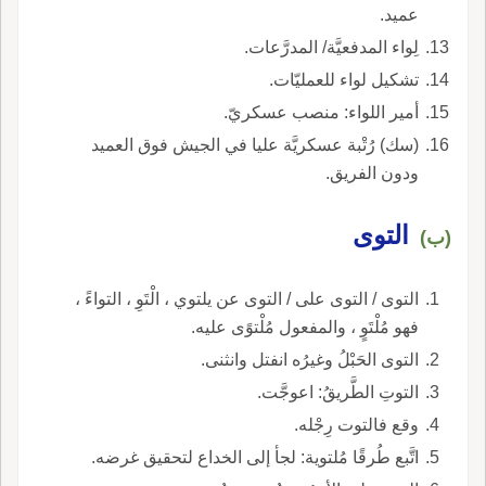
عميد.
لِواء المدفعيَّة/ المدرَّعات.
تشكيل لواء للعمليّات.
أمير اللواء: منصب عسكريّ.
(سك) رُتْبة عسكريَّة عليا في الجيش فوق العميد
ودون الفريق.
التوى
(ب)
التوى / التوى على / التوى عن يلتوي ، الْتَوِ ، التواءً ،
فهو مُلْتَوٍ ، والمفعول مُلْتوًى عليه.
التوى الحَبْلُ وغيرُه انفتل وانثنى.
التوتِ الطَّريقُ: اعوجَّت.
وقع فالتوت رِجْله.
اتَّبع طُرقًا مُلتوية: لجأ إلى الخداع لتحقيق غرضه.