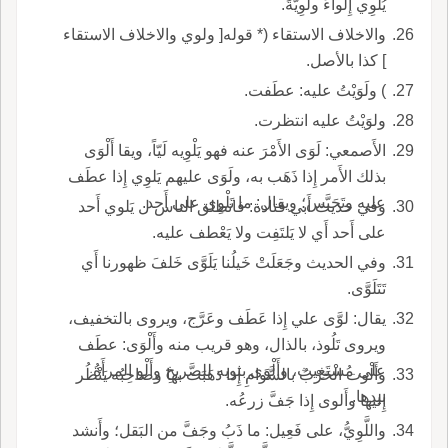
يُلوِي إِلْواءً ولَوِيَّةً.
والاخلاف الاستقاء (* قوله[ ولوي والاخلاف الاستقاء
] كذا بالأصل.
) ولَوَيْتُ عليه: عطَفت.
ولوَيْتُ عليه انتظرت.
الأَصمعي: لَوَى الأَمْرَ عنه فهو يَلْوِيه لَيّاً، ويقا أَلْوَى
بذلك الأَمر إِذا ذَهَب به، ولَوَى عليهم يَلوِي إِذا عطَف
عليه وتَحَبَّس؛ ويقال: ما تَلْوِي على أَحد.
وفي حديث أَبي قتادة: فانطلق الناس ل يَلوي أَحد
على أَحد أَي لا يَلتَفِت ولا يَعْطف عليه.
وفي الحديث وجَعَلَتْ خَيلُنا يَلَوَّى خَلفَ ظهورنا أَي
تَتَلَوَّى.
يقال: لوَّى علي إِذا عَطَف وعَرَّج، ويروى بالتخفيف،
ويروى تَلُوذ، بالذال، وهو قريب منه وأَلْوَى: عطَف
على مُسْتَغِيث، وأَلْوَى بثوبه للصَّريخِ وأَلْو المرأَةُ
وأَلْوت الحَرْبُ بالسَّوامِ إِذا ذهَبَت بها وصاحِبُه يَنْظُر
بيدها.
إِليها وأَلوى إِذا جَفَّ زرعُه.
واللَّوِيُّ، على فَعِيل: ما ذَبُ وجَفَّ من البَقل؛ وأَنشد