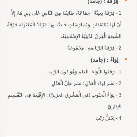
فِرْقَةٌ : (جامد)
1 - فِرْقَةٌ دِينِيَّةٌ : جَمَاعَةٌ، طَائِفَةٌ مِنَ النَّاسِ عَلَى دِينٍ مَّا، إِلاَّ
أَنَّ لَهَا مُعْتَقَدَاتٍ وَمُمَارَسَاتٍ خَاصَّة بِهَا. فِرْقَةُ الْمُعْتَزِلَةِ فِرْقَةُ
الشِّيعَةِ الْفِرَقُ الدِّينِيَّةُ الإِسْلاَمِيَّةُ.
2 - فِرْقَةُ الرِّيَاضَةِ : مَجْمُوعَةٌ
لِوَاءٌ : (جامد)
1 - رَفَعُوا اللِّوَاءَ : الْعَلَمَ وَهُوَ دُونَ الرَّايَةِ.
2 - نَشَرَ لِوَاءَ الْعَدْلِ : نَشَرَ ظِلَّ الْعَدْلِ.
3 - لِوَاءُ الْجَنُوبِ (في الْمَشْرِق العَرَبِيِّ) : الإِقْلِيمُ فِي التَّقْسِيمِ
الإِدَارِيِّ.
4 - يَحْتَلُّ رُتْبَ