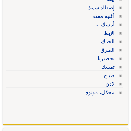
إصطاد سمك
أغنية معدة
أمسك به
الإبط
الحياك
الطرق
تحضيريا
تمسك
صياح
لادن
محمَّل، موثوق