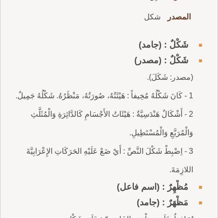
المصدر
شكل
شَكْلٌ : (جامد)
شَكْلٌ : (مصدر)
(مصدر: شَكَلَ).
1 - كَانَ شَكْلُهُ مُخِيفاً : هَيْئَتُهُ، صُورَتُهُ، مَنْظَرُهُ. شَكْلُهُ جَمِيلٌ.
2 - أَشْكَالٌ هَنْدَسِيَّةٌ : هَيْئَاتُ الأَجْسَامِ كَالدَّائِرَةِ وَالْمُثَلَّثِ
وَالْمُرَبَّعِ وَالْمُسْتَطِيلِ.
3 - اِضْبِطْ شَكْلَ النَّصِّ : أَيْ ضَعْ عَلَيْهِ الحَرَكَاتِ الإِعْرَابِيَّةَ
اللازِمَةَ.
مُظْهِرٌ : (اسم فاعل)
مَظْهَرٌ : (جامد)