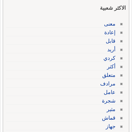
الاكثر شعبية
معنى
إعادة
قابل
أريد
كردي
أكثر
متعلق
مرادف
عامل
شجرة
مثير
قماش
جهاز