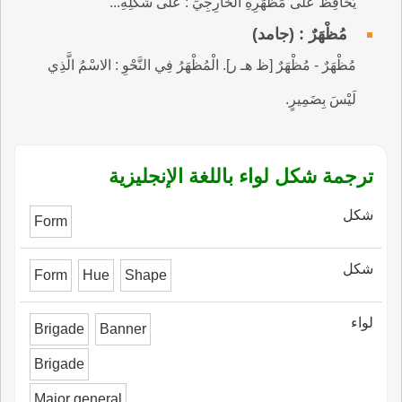
يُحَافِظُ عَلَى مَظْهَرِهِ الخَارِجِيِّ : عَلَى شَكْلِهِ...
مُظْهَرٌ : (جامد)
مُظْهَرٌ - مُظْهَرٌ [ظ هـ ر]. الْمُظْهَرُ فِي النَّحْوِ : الاسْمُ الَّذِي
لَيْسَ بِضَمِيرٍ.
ترجمة شكل لواء باللغة الإنجليزية
شكل
Form
شكل
Form
Hue
Shape
لواء
Brigade
Banner
Brigade
Major general