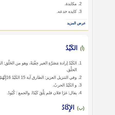
مكايدة.
كايده خدعه.
عرض المزيد
الكَيْدُ
(أ)
الكَيْدُ إرادة مَضَرَّةِ الغير خِفْيَةً، وهو من الخَلْق: ا
الخلْق.
وفي التنزيل العزيز: الطارق آية 15 الكَيْدُ 16إِنَّهُمْ يَكِيدُونَ كَيْدًا وَأَكِيدُ كَيْداً) ).
و الكَيْدُ الحربُ.
يقال: غزَا فلان فلم يَلْقَ كَيْدًا. والجمع : كُيُودٌ.
الإِكَادُ
(ب)