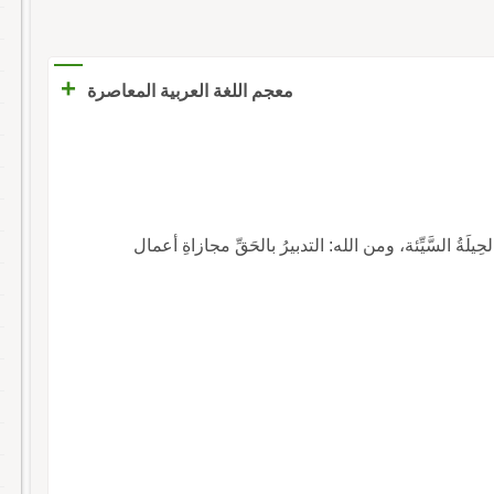
+
معجم اللغة العربية المعاصرة
 الحِيلَةُ السَّيِّئة، ومن الله: التدبيرُ بالحَقِّ مجازاةِ أعمال