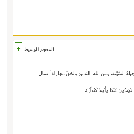
+
المعجم الوسيط
لحِيلَةُ السَّيِّئة، ومن الله: التدبيرُ بالحَقِّ مجازاة أعمال