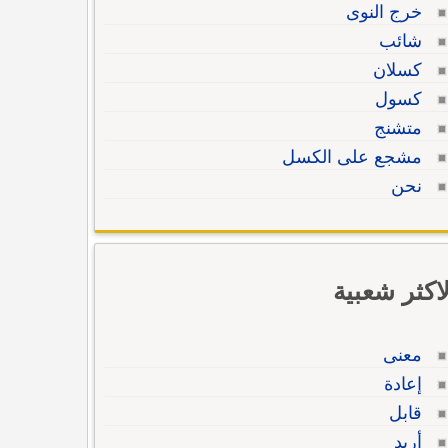
خرج النوى
شائب
كسلان
كسول
متشنج
مشجع على الكسل
نحن
لاكثر شعبية
معنى
إعادة
قابل
أريد