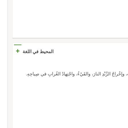
+
المحيط في اللغة
ُ، وإخْراجُ الزَّنْدِ النارَ، والقَيْءُ، واجْتِهادُ الغُرابِ في صِياحِهِ.