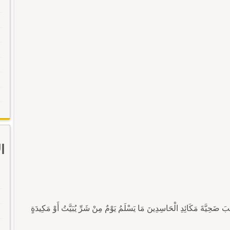
ا
 ضَحِيَّةَ مَكَائِدِ الْحَاسِدِينَ مَا يَسْلَمُ يَوْمٌ مِنْ شَرِّ يُبَيَّتُ أَوْ مَكِيدَةٍ