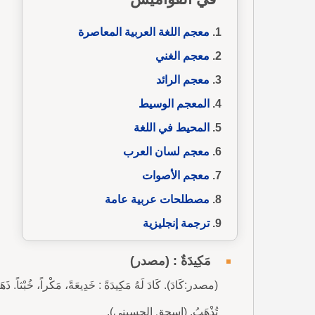
معجم اللغة العربية المعاصرة
معجم الغني
معجم الرائد
المعجم الوسيط
المحيط في اللغة
معجم لسان العرب
معجم الأصوات
مصطلحات عربية عامة
ترجمة إنجليزية
مَكِيدَةٌ : (مصدر)
(مصدر:كَادَ). كَادَ لَهُ مَكِيدَةً : خَدِيعَةً، مَكْراً، خُبْثاً. ذَهَبَ
تُذْهَبُ. (إسحق الحسيني).