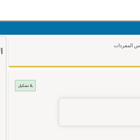
وس المفردات
ا
بلا تشكيل