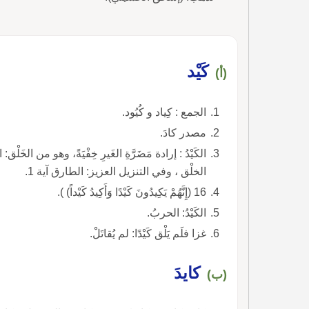
كَيْد
(أ)
الجمع : كِياد و كُيُود.
مصدر كادَ.
الكَيْدُ : إرادة مَضَرَّةِ الغَيرِ خِفْيَةً، وهو من الخَلْق:
الخلْق ، وفي التنزيل العزيز: الطارق آية 1.
16 (إِنَّهُمْ يَكِيدُونَ كَيْدًا وَأَكِيدُ كَيْداً) ).
الكَيْدُ: الحربُ.
غزا فلَم يَلْق كَيْدًا: لم يُقاتَلْ.
كايدَ
(ب)