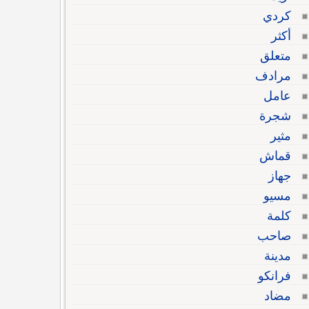
كردي
أكثر
متعلق
مرادف
عامل
شجرة
مثير
قماش
جهاز
مسيو
كلمة
صاحب
مدينة
فرانكو
مضاد