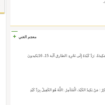
.
+
معجم الغني
[ك ي د]. (مصدر كَادَ). :دَبَّرَ لَهُ كَيْداً : مَكْراً، خُبْثًا، مَكِيدَةً. :رَدَّ كَيْدَهُ إِلَى نَحْرِهِ :الطارق آآية 15، 16يَكيدونَ
كِيدُ الكَيْدَ، الْمُتَآمِرُ. :اللَّهُ هُوَ الكَفِيلُ بِرَدِّ كَيْدِ