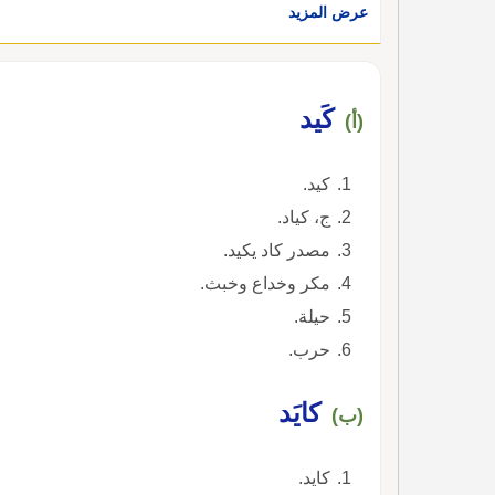
عرض المزيد
كَيد
(أ)
كيد.
ج، كياد.
مصدر كاد يكيد.
مكر وخداع وخبث.
حيلة.
حرب.
كايَد
(ب)
كايد.