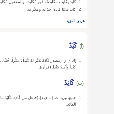
كايدَ يكايد ، مكايدةً ، فهو مُكايِد ، والمفعول مُكايَد
كايد فلانًا كاده؛ خدَعه ومكَر به.
عرض المزيد
كَيْدٌ
(أ)
كَيْداً وَأَكيدُ كَيْداً. (قرآن).
كَائِدٌ
(ب)
جمع: ون، ات. [ك ي د]. (فاعل من كَادَ). :كَائِدٌ مَاكِرٌ : مَنْ يَ
الكَائِدِ.