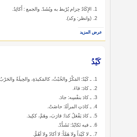
الإِكَادُ حِزام يُرْبط به ويُشَدّ. والجمع : أَكائِدُ.
(وانظر: وكد).
عرض المزيد
كَيْدُ
ـ كَيْدُ: المَكْرُ والخُبْثُ، كالمَكيدَةِ، والحِيلَةُ والحَرْب
ـ كادَ: قاءَ.
ـ كادَ بنفْسِه: جادَ.
ـ كادَتِ المرأةُ: حاضَتْ.
ـ كادَ يَفْعَلُ كذا: قارَبَ، وهَمَّ، ككِيدَ.
ـ فيه تَكايُدُ: تَشَدُّدٌ.
ـ لا كَيْداً ولا هَمَّاً: لا أكادُ ولا أهُمُّ.