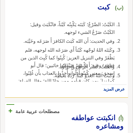
كبت
(ب)
الكَبْتُ: الصَّرْعُ؛ كَبَتَه يَكْبِتُه كَبْتاً، فانْكَبَتَ وقيل:
الكَبْتُ صَرْعُ الشيء لوجهه.
وفي الحديث: أَن الله كَبَتَ الكافرَ أَ صَرَعَه وخَيَّبَه.
وكَبَتَه اللهُ لوجْهه كَبْتاً أَي صَرَعَه الله لوجهه، فلم
يَظْفَرْ وفي التنزيل العزيز: كُبِتُوا كما كُبِتَ الذين من
قبلهم؛ وفيه: أَ يَكْبِتَهُمْ فيَنْقَلِبُوا خائبين؛ قال أَبو
والكَبْتُ: كَسْر الرجُلِ وإِخزاؤُه.
إِسحق: معنى كُبِتُو أُذِلُّوا وأُخِذُوا بالعذاب بأَن غُلِبُوا،
وكَبَتَ اللهُ العَدُوَّ كَبْتاً: رَدَّه بغيظِه.
كما نزلَ بمن كان قبلَهم ممن حادّ اللهَ؛ وقال الفراء:
كُبِتُوا أَي غِيظُوا وأُحْزنُوا يوم الخَنْدَقِ، كم كُبِتَ مَن
عرض المزيد
قاتَلَ الأَنبياءَ قبلهم؛ قال الأَزهري: وقال من احْتَجّ
للفراء: أَصلُ الكَبْتِ الكَبْدُ، فقلبت الدال تاء، أُخذ من
+
مصطلحات عربية عامة
الكَبِدِ، وه مَعْدِنُ الغَيْظ والأَحْقادِ، فكأَن الغَيْظَ، لما
انكبتت عواطفه
(أ)
بَلَغَ بهم مَبْلَغه أَصابَ أَكبادَهم فأَحْرَقَها، ولهذا قيل
ومشاعره
للأَعداء: هم سُودُ الأَكْباد وفي الحديث: أَنه رأَى كلحةً