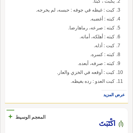
يكبت ، كبتا.
كبت : غيظه في جوفه : حبسه، لم يخرجه.
كبته : أغضبه.
كبته : صرعه، رماهارضا.
كبته : أهلكه، أماته.
كبت : أذله.
كبته : كسره.
كبته : صرفه، أبعده.
كبت : أوقعه في الخزي والعار.
كبت العدو : رده بغيظه.
عرض المزيد
+
المعجم الوسيط
اكْتَبَتَ
(أ)