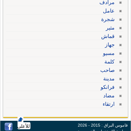
مرادف
عامل
شجرة
مثير
قماش
جهاز
مسيو
كلمة
صاحب
مدينة
فرانكو
مضاد
ارتقاء
قاموس البراق : 2015 - 2026
للأعلى