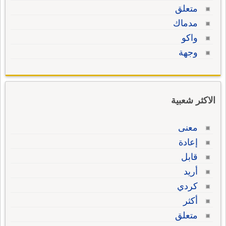
متعلق
مدماك
واكو
وجهة
الاكثر شعبية
معنى
إعادة
قابل
أريد
كردي
أكثر
متعلق