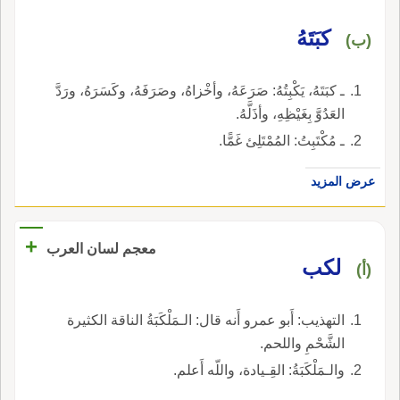
كبَتَهُ
(ب)
ـ كبَتَهُ، يَكْبِتُهُ: صَرَعَهُ، وأخْزاهُ، وصَرَفَهُ، وكَسَرَهُ، ورَدَّ
العَدُوَّ بِغَيْظِهِ، وأذَلَّهُ.
ـ مُكْتَبِتُ: المُمْتَلِئ غَمًّا.
عرض المزيد
+
معجم لسان العرب
لكب
(أ)
التهذيب: أَبو عمرو أَنه قال: الـمَلْكَبَةُ الناقة الكثيرة
الشَّحْمِ واللحم.
والـمَلْكَبَةُ: القِـيادة، واللّه أَعلم.