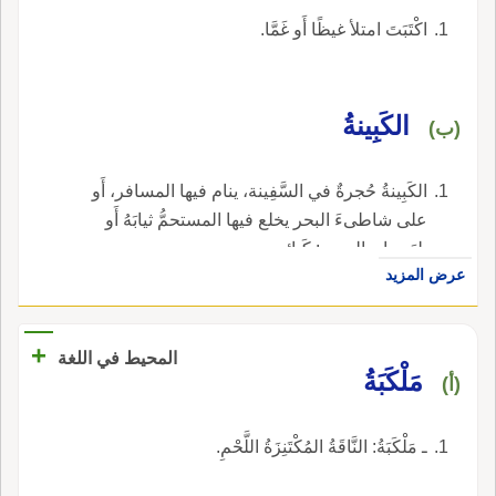
اكْتَبَتَ امتلأ غيظًا أَو غَمَّا.
الكَبِينةُ
(ب)
الكَبِينةُ حُجرةٌ في السَّفِينة، ينام فيها المسافر، أَو
على شاطىءَ البحر يخلع فيها المستحمُّ ثيابَهُ أَو
يلبَسها. والجمع : كَبائن.
عرض المزيد
+
المحيط في اللغة
مَلْكَبَةُ
(أ)
ـ مَلْكَبَةُ: النَّاقَةُ المُكْتَنِزَةُ اللَّحْمِ.