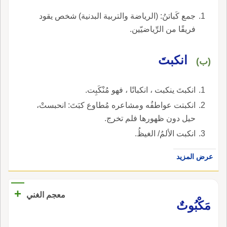
جمع كَباتنُ: (الرياضة والتربية البدنية) شخص يقود
فريقًا من الرِّياضيّين.
انكبتَ
(ب)
انكبتَ ينكبت ، انكباتًا ، فهو مُنْكَبِت.
انكبتت عواطفُه ومشاعره مُطاوع كبَتَ: انحبستْ،
حيل دون ظهورها فلم تخرج.
انكبت الألمُ/ الغيظُ.
عرض المزيد
+
معجم الغني
مَكْبُوتٌ