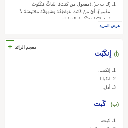
[ك ب ت]. (مفعول من كَبَتَ). :شَابٌّ مَكْبُوتٌ :
مَقْموعٌ، أَيْ مَنْ كَانَتْ عَوَاطِفُهُ وَشَهَوَاتُهُ مَحْبُوسَةً لاَ
يُبِينُ عَنْهَا. :مَكْبُوتُ العَوَاطِفِ.
عرض المزيد
+
معجم الرائد
إِنكَبَت
(أ)
إنكبت.
انكباتا.
أذل.
كَبت
(ب)
كبت.