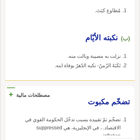
حَزيناً مَكْبُوتاً أَي شديدَ الحُزْن قيل: الأَصل فيه
مَكْبُودٌ، بالدال، أَي أَصابَ الحُزْنُ كَبِدَه، فقل الدال
مُطاوع كبَتَ.
تاء الجوهري: الكَبْتُ الصَرْفُ والإِذْلال، يقال: كَبَتَ
اللهُ العدُوّ أَي صَرَفَه وأَذَلَّه، وكَبَتَه: أَي صَرَعَه لوجهه.
نكبته الأيّام
(ب)
نزلت به مصيبة ونالت منه.
نَكَبَهُ الزّمنُ- نكبه الدّهرُ بوفاة ابنه.
+
مصطلحات مالية
تضخّم مكبوت
تضخّم تمّ تقييده بسبب تدخّل الحكومة القوي في
الاقتصاد. ، في الإنجليزية، هي suppressed
inflation.