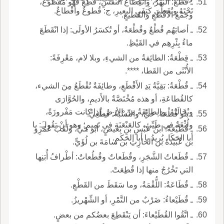
ـ قُطْعُ: البُهْرُ، وانقِطاعُ النَّفَسِ، قُطِعَ فهو مَقْطُوعٌ،
تَحْتَهُ وتُغَطِّي كَتِفَيِ البعيرِ، ج: قُطوعٌ وأقْطاعٌ.
وجَمْعُ الأقْطَعِ والقَطيعِ.
ـ أصابَهُم قُطْعٌ وقُطْعَةٌ، أو تُكسَرُ الأولَى: إذا انْقَطَعَ
ماءُ بِئْرِهِم في القَيْظِ.
ـ قِطْعَةُ: الطائِفةُ من الشيءِ، وبلا لام، مَعْرِفَةً:
الأُنْثَى من القَطا، ****.
ـ قُطْعَةُ: بَقِيَّةُ يَدِ الأَقْطَعِ، وطائِفَةٌ تُقْطَعُ مِنَ الشيء،
كالقُطاعَةِ، أو هذه مُخْتَصَّةٌ بالأَديمِ، والحُوَّارَى
ونُخَالَتُهُ، والطائِفَةُ من الأرضِ إذا كانت مَفْروزَةً،
ـ بنُو قُطْعَةَ: حَيٌّ، والنِّسْبَةُ: قُطْعِيٌّ.
ولُثْغَةٌ في طَيِّئٍ، كالعَنْعَنَةِ في تَمِيمٍ؛ وهو أنْ يَقُولَ: يا
ـ قُطَيْعَةٌ: ابنُ عَبْسِ بنِ بَغيضٍ، أبو حَيٍّ، ولَقَبُ عَمْرِو
أبا الحَكَا، يُريدُ يا أبا الحَكَمِ.
بن عُبَيْدَةَ بن الحارِثِ بن سامَةَ بن لُؤَيٍّ.
ـ قُطَعاتُ الشَّجَرِ، وقُطَعاتٌ وقُطُعاتٌ: أطْرافُ أُبَنِها
التي تَخْرُجُ منها إذا قُطِعَتْ.
ـ قُطَاعَةُ: اللُّقْمَةُ، وما سَقَطَ من القَطْعِ.
ـ قُطَيْعاءُ: ضَرْبٌ من التَّمْرِ، أو الشِّهْريزُ.
ـ اتَّقُوا القُطَيْعاءَ: أن يَنْقَطِعَ بعضُكم من بعضٍ.