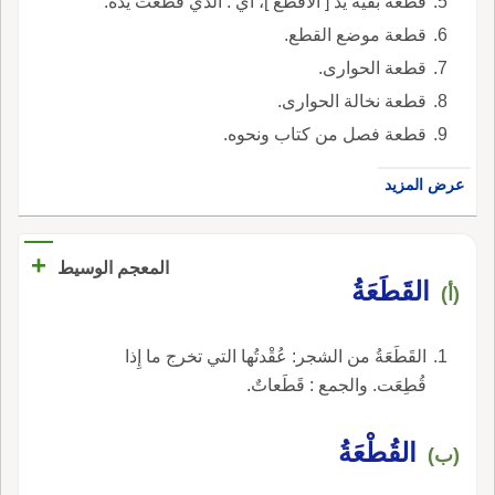
قطعة بقية يد [ الأقطع ]، أي : الذي قطعت يده.
قطعة موضع القطع.
قطعة الحوارى.
قطعة نخالة الحوارى.
قطعة فصل من كتاب ونحوه.
عرض المزيد
+
المعجم الوسيط
القَطَعَةُ
(أ)
القَطَعَةُ من الشجر: عُقْدتُها التي تخرج ما إِذا
قُطِعَت. والجمع : قَطَعاتٌ.
القُطْعَةُ
(ب)