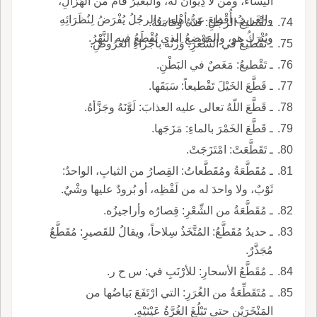
النِساءَ، ومن لا دِيوانَ له، والبَعيرُ قامَ من الهُزالِ،
والغَريبُ أُقْطِعَ عن أهْلِهِ، والرجُلُ يُفْرَضُ لِنُظَرَائِهِ
ـ تَقْطيعُ الرجُلِ: قَدُّهُ وقامَتُهُ.
ويُتْرَكُ هو، والمَوْضِعُ الذي يُقْطَعُ فيه النَّهْرُ.
ـ تَقْطيعُ في الشِّعْرِ: وَزْنُهُ بأجْزاءِ العَرُوضِ.
ـ تَقْطيعُ: مَغَصٌ في البَطْنِ.
ـ قَطَّعَ الخَيْلَ تَقْطيعاً: سَبَقَها.
ـ قَطَّعَ اللّهُ تعالى عليه العذابَ: لَوَّنَهُ وجَزَّأهُ.
ـ قَطَّعَ الخَمْرَ بالماءِ: مَزَجَها.
ـ تَقَطَّعَتْ: امْتَزَجَتْ.
ـ مُقَطَّعَةُ ومُقَطَّعاتُ: القِصارُ من الثيابِ، الواحدُ:
ثَوْبٌ، ولا واحدَ له من لَفْظِه، أو بُرودٌ عليها وشْيٌ.
ـ مُقَطَّعَةُ من الشِّعْرِ: قِصارُه وأراجيزُه.
ـ حديدُ مُقَطَّعُ: المُتَّخَذُ سِلاحاً، ويقالُ للقَصيرِ: مُقَطَّعٌ
مُجَذَّرٌ.
ـ مُقَطَّعُ الأسحارِ: للأرْنَبِ في: س ح ر.
ـ مُتَقَطِّعَةُ من الغُرَرِ: التي ارْتَفَعَ بَياضُها من
المَنْخَرَيْنِ حتى تَبْلُغَ الغُرَّةُ عَيْنَيْهِ.