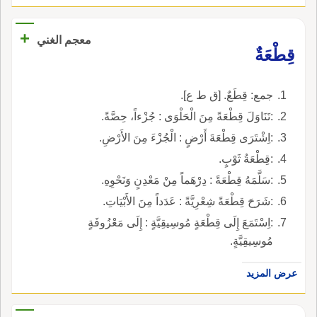
+
معجم الغني
قِطْعَةٌ
جمع: قِطَعٌ. [ق ط ع].
:تَنَاوَلَ قِطْعَةً مِنَ الْحَلْوَى : جُزْءاً، حِصَّةً.
:اِشْتَرَى قِطْعَةَ أَرْضٍ : الْجُزْءَ مِنَ الأَرْضِ.
:قِطْعَةُ ثَوْبٍ.
:سَلَّمَهُ قِطْعَةً : دِرْهَماً مِنْ مَعْدِنٍ وَنَحْوِهِ.
:شَرَحَ قِطْعَةً شِعْرِيَّةً : عَدَداً مِنَ الأَبْيَاتِ.
:اِسْتَمَعَ إِلَى قِطْعَةٍ مُوسِيقِيَّةٍ : إِلَى مَعْزُوفَةٍ
مُوسِيقِيَّةٍ.
عرض المزيد