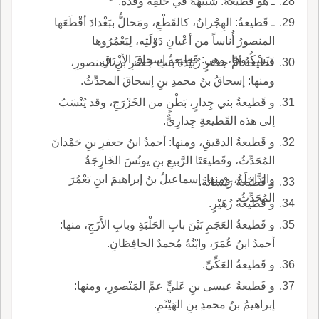
ـ هو قَطيعُهُ: شَبيهُه في خُلُقِه وقَدِّه.
ـ قَطيعةُ: الهِجْرانُ، كالقَطْعِ، ومَحالُّ ببَغْدادَ أقْطَعَها
المنصورُ أُناساً من أعْيانِ دَوْلَتِه، لِيَعْمُرُوها
ويَسْكُنوها، وهي: قَطيعةُ إسحاقَ الأزْرَقِ.
قَطيعةُ أمِّ جعفرٍ زُبَيْدَةَ بنتِ جعفرِ بنِ المنصورِ،
ومنها: إسحاقُ بنُ محمدِ بنِ إسحاقَ المحدِّثُ.
و قَطيعةُ بني جِدارٍ، بَطْنٍ من الخَزْرَجِ، وقد يُنْسَبُ
إلى هذه القَطيعةِ جِدارِيٌّ.
و قَطيعةُ الدقيقِ، ومنها: أحمدُ ابنُ جعفرِ بنِ حَمْدانَ
المُحَدِّثُ، وقَطيعَتَا الرَّبيعِ بنِ يونُسَ الخَارِجَةُ
والدَّاخِلَةُ، ومنها: إسماعيلُ بنُ إبراهيمَ ابنِ يَعْمُرَ
و قَطيعةُ رَيْسانَةَ.
المُحَدِّثُ.
و قَطيعةُ زُهَيْرٍ.
و قَطيعةُ العَجَمِ بَيْنَ بابِ الحَلْبَةِ وبابِ الأَزَجِ، منها:
أحمدُ ابنُ عُمَرَ، وابْنُهُ مُحمدٌ الحافِظانِ.
و قَطيعةُ العَكِّيِّ.
و قَطيعةُ عيسى بنِ عَليٍّ عمِّ المَنْصورِ، ومنها:
إبراهيمُ بنُ محمدِ بنِ الهَيْثَمِ.