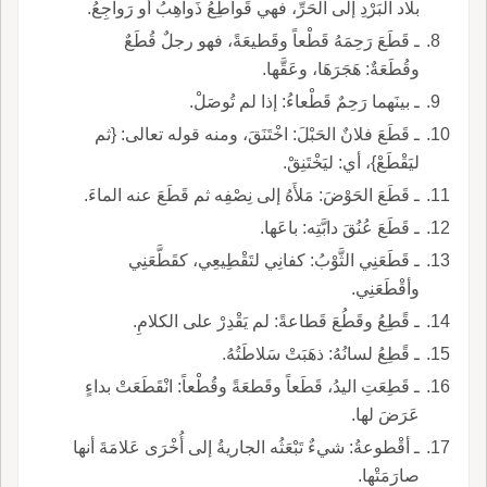
بلاد البَرْدِ إلى الحَرِّ، فهي قَواطِعُ ذَواهِبُ أو رَواجِعُ.
ـ قَطَعَ رَحِمَهُ قَطْعاً وقَطيعَةً، فهو رجلٌ قُطَعٌ
وقُطَعَةٌ: هَجَرَهَا، وعَقَّها.
ـ بينَهما رَحِمٌ قَطْعاءُ: إذا لم تُوصَلْ.
ـ قَطَعَ فلانٌ الحَبْلَ: اخْتَنَقَ، ومنه قوله تعالى: {ثم
ليَقْطَعْ}، أي: ليَخْتَنِقْ.
ـ قَطَعَ الحَوْضَ: مَلأَهُ إلى نِصْفِه ثم قَطَعَ عنه الماءَ.
ـ قَطَعَ عُنُقَ دابَّتِه: باعَها.
ـ قَطَعَنِي الثَّوْبُ: كفانِي لتَقْطِيعِي، كقَطَّعَنِي
وأقْطَعَنِي.
ـ قًطِعُ وقَطُعَ قَطاعةً: لم يَقْدِرْ على الكلامِ.
ـ قًطِعُ لسانُهُ: ذهَبَتْ سَلاطَتُهُ.
ـ قَطِعَتِ اليدُ، قَطَعاً وقَطعَةً وقُطْعاً: انْقَطَعَتْ بداءٍ
عَرَضَ لها.
ـ أقْطوعةُ: شيءٌ تَبْعَثُه الجاريةُ إلى أُخْرَى عَلامَةَ أنها
صارَمَتْها.