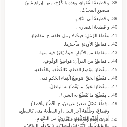
و قَطيعةُ الفُقَهاءِ، وهذه بالكَرْخ، منها: إبراهيمُ بنُ
منصورٍ المحدِّثُ.
و قَطيعةُ أبي النَّجْمِ.
و قَطيعةُ النصارَى.
مَقْطَعُ الرَّمْلِ: حيثُ لا رمْلَ خَلْفَه، ج: مَقاطِعُ.
ـ مَقاطِعُ الأوْدِيَةِ: مآخيرُها.
ـ مَقاطِعُ من الأنْهارِ: حيثُ يُعْبَرُ فيه منها.
ـ مَقاطِعُ من القرآنِ: مَواضِعُ الوُقُوفِ.
ـ مَقْطَعُ: مَوْضِعُ القَطْعِ، كالقُطْعَةِ والقُطَعَةِ.
ـ مَقْطَعُ الحَقِّ: مَوْضِعُ الْتِقاءِ الحُكْمِ فيه.
ـ مَقْطَعُ الحَقِّ: ما يُقْطَعُ به الباطِلُ.
ـ مِقْطَعٌ: ما يُقْطَعُ به الشيءُ.
ـ قِطْعُ: نَصْلٌ صَغيرٌ عَريضٌ، ج: أقْطُعٌ وأقطاعٌ
وقِطاعٌ، وظُلْمَةُ آخِرِ الليلِ، أو القِطْعَةُ منه، كالقِطَع،
أو من أوَّلِهِ إلى ثُلُثِهِ، والرَّديءُ من السِّهامِ،
ـ ثوبٌ قِطْعٌ وأقْطاعٌ: مَقْطوعٌ.
والبِساطُ، أو النُّمْرُقَةُ، أو طِنْفِسَةٌ يَجْعَلُها الراكِبُ