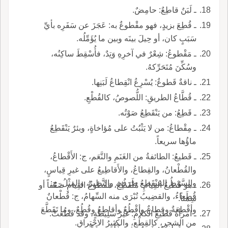
ـ لَبَنٌ قاطِعٌ: حامِضٌ.
ـ قُطِعَ بزيدٍ، فهو مقْطوعٌ به: عَجَزَ عن سَفَرِه بأيِّ
سَبَبٍ كان، أو حِيلَ بينَه وبين ما يُؤَمِّلُه.
ـ مَقْطوعُ: شِعْرٌ في آخرِهِ وَتِدٌ، فأُسْقِطَ ساكِنُه،
وسُكِّنَ مُتَحَرِّكهُ.
ـ ناقةٌ قَطوعٌ: يُسْرِعُ انْقِطاعُ لَبَنِها.
ـ قُطَّاعُ الطريقِ: اللُّصوصُ، كالقُطْعِ.
ـ قَطِعُ: من يَنْقَطِعُ صَوْتُه.
ـ مِقْطاعُ: من لا يَثْبُتُ على مُؤاخاةٍ، وبئرٌ يَنْقَطِعُ
ماؤُها سريعاً.
ـ قَطيعُ: الطائفةُ من الغَنَمِ والنَّعَم، ج: الأَقْطاعُ،
والقُطْعانُ، والقِطاعُ، والأَقاطِيعُ على غيرِ قِياسٍ،
والسَّوْطُ المُنْقَطِعُ طَرَفُه، والنَّظيرُ، والمِثْلُ، ج:
ـ هو قَطيعُ القِيامِ: مُنْقَطِعٌ، مَقْطوعُ القِيامِ ضَعْفاً أو
قُطَعاءُ، والقضِيبُ تُبْرَى منه السِّهامُ، ج: قُطْعانٌ
سِمَناً.
وأقْطِعَةٌ وقِطاعٌ وأقْطُعٌ وأقاطِعُ وقُطُعٌ، وما تَقَطَّعَ
ـ امرأةٌ قَطيعُ الكلامِ: غيرُ سَلِيطةٍ، وقد قَطُعَتْ.
من الشجرِ، كالقِطْعِ، والكثيرُ الاحْتِراقِ.