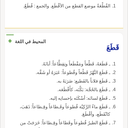
القُطْعَةُ موضع القطع من الأقْطَع. والجمع : قُطَعٌ.
+
المحيط في اللغة
قَطَعَ
ـ قَطَعَهُ، قَطْعاً ومَقْطَعاً وتِقِطَّاعاً: أبانَهُ.
ـ قَطَعَ النَّهْرُ قَطْعاً وقُطوعاً: عَبَرَهُ أو شَقَّه.
ـ قَطَعَ فلاناً بالقَطيع: ضَرَبَهُ به.
ـ قَطَعَ بالحُجَّة: بَكَّتَه، كأَقْطَعَه.
ـ قَطَعَ لسانَه: أسْكَتَه بإحسانِه إليه.
ـ قَطَعَ ماءُ الرَّكِيَّة قُطوعاً وقَـطاعاً وقِـطاعاً: ذَهَبَ،
كانْقَطَع، وأقْطَعَ.
ـ قَطَعَ الطيرُ قُطوعاً وقَطاعاً وقِـطاعاً: خَرَجَتْ من