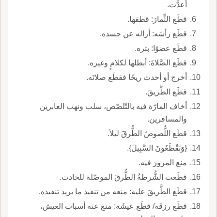
أُعدَّت.
قطَع الثِّمارَ: قطفها.
قطَع رأسَه: أزاله عن جسده.
قطَع عضوًا: بتره.
قطَع الصَّلاةَ: أبطلها لكلامٍ وغيره.
أخرج أو أحدث ريحًا فقطَع صلاتَه.
قطَع الطَّريقَ.
أخاف المارّة فيه بالتّلصّص، سلب ونهب العابرين
والمسافرين.
قطَع اللُّصوصُ الطُّرقَ ليلاً.
{وَتَقْطَعُونَ السَّبِيلَ}.
منع المرورَ فيه.
قطَعت الشُّرطةُ الطُّرقَ الموصّلة للحادث.
قطَع الطَّريقَ عليه: منعه من تنفيذ ما يريد تنفيذه.
قطَع رزقَه/ قطَع عيشَه: منع عنه أسباب العيش،