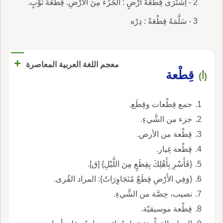
2 - اِشْتَرَى قِطْعَةَ أَرْضٍ : الْجُزْءَ مِنَ الأَرْضِ. ‏قِطْعَةُ ثَوْبٍ.
3 - سَلَّمَهُ قِطْعَةً : دِرْه
+
معجم اللغة العربية المعاصرة
قِطْعة
(أ)
جمع قِطْعات وقِطَع.
جزء من الشَّيءِ.
قِطْعة من الأرض.
قِطْعة غِيار.
{فَأَسْرِ بِأَهْلِكَ بِقِطَعٍ مِنَ اللَّيْلِ} [ق].
{وَفِي الأَرْضِ قِطَعٌ مُتَجَاوِرَاتٌ}: المراد القُرى.
نصيب، حِصَّة من الشَّيءِ.
قِطْعة موسيقيّة.