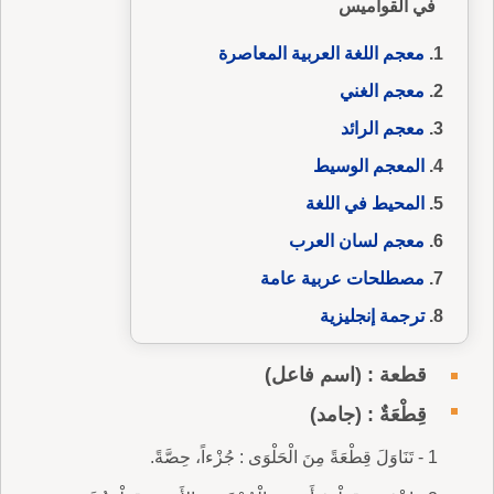
في القواميس
معجم اللغة العربية المعاصرة
معجم الغني
معجم الرائد
المعجم الوسيط
المحيط في اللغة
معجم لسان العرب
مصطلحات عربية عامة
ترجمة إنجليزية
قطعة : (اسم فاعل)
قِطْعَةٌ : (جامد)
1 - تَنَاوَلَ قِطْعَةً مِنَ الْحَلْوَى : جُزْءاً، حِصَّةً.