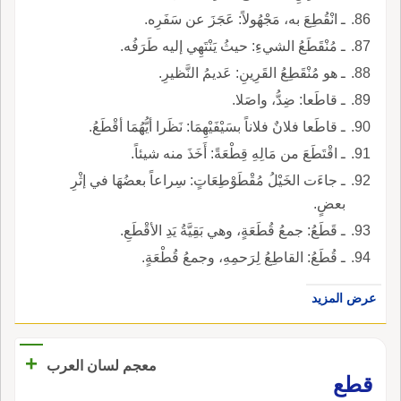
ـ انْقُطِعَ به، مَجْهُولاً: عَجَزَ عن سَفَرِه.
ـ مُنْقَطَعُ الشيءِ: حيثُ يَنْتَهِي إليه طَرَفُه.
ـ هو مُنْقَطِعُ القَرِينِ: عَديمُ النَّظيرِ.
ـ قاطَعا: ضِدُّ، واصَلا.
ـ قاطَعا فلانٌ فلاناً بسَيْفَيْهِمَا: نَظَرا أيُّهُمَا أقْطَعُ.
ـ اقْتَطَعَ من مَالِهِ قِطْعَةً: أَخَذَ منه شيئاً.
ـ جاءَت الخَيْلُ مُقْطَوْطِعَاتٍ: سِراعاً بعضُهَا في إثْرِ
بعضٍ.
ـ قَطَعُ: جمعُ قُطَعَةٍ، وهي بَقِيَّةُ يَدِ الأقْطَعِ.
ـ قُطَعُ: القاطِعُ لِرَحمِهِ، وجمعُ قُطْعَةٍ.
عرض المزيد
+
معجم لسان العرب
قطع