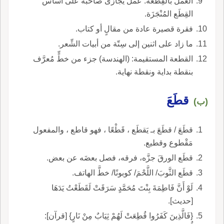
العمل بالقِطْعة: عمل يُجازَى صاحبُه على أساس
القِطَع المُنْجَزَة.
فقرة قصيرة عادة من مقالٍ أو كتاب.
ما زاد على اثنين إلى سِتّة من أبيات الشِّعر.
القطعة المستقيمة: (الهندسة) جزء من خطٍّ مُعرَّف
بنقطة بداية ونقطة نهاية.
قطَعَ
(ب)
قطَعَ / قطَعَ بـ يَقطَع ، قَطْعًا ، فهو قاطع ، والمفعول
مَقْطوع وقطيع.
قطَع الورقَ جزَّه، فرقه، فصل بعضَه عن بعض.
قطَع الثَّوبَ/ اللَّحْمَ/ كوبونًا/ خطَّ الهاتف.
لَوْ أَنَّ فَاطِمَةَ بِنْتَ مُحَمَّدٍ سَرَقَتْ لَقَطَعْتُ يَدَهَا
[حديث].
{فَالَّذِينَ كَفَرُوا قُطِعَتْ لَهُمْ ثِيَابٌ مِنْ نَارٍ} [قرآن]: