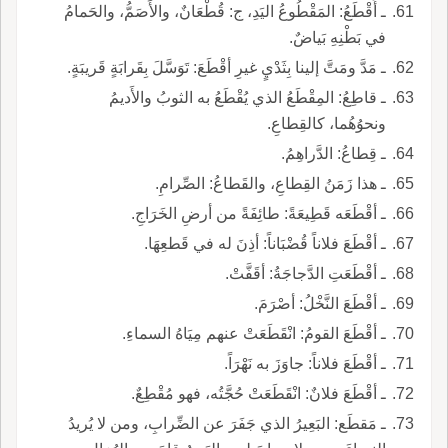
ـ أَقْطَعُ: المَقْطُوعُ اليَدِ، ج: قُطْعَانٌ، والأَصَمُّ، والحَمامُ
في بَطْنِهِ بَياضٌ.
ـ مَدَّ ومَتَّ إلينا بِثَدْيٍ غيرِ أقْطَعَ: تَوَسَّلَ بِقَرابَةٍ قَريبَةٍ.
ـ قاطِعُ: المِقْطَعُ الذي يُقْطَعُ به الثوبُ والأَديمُ
ونحوُهُما، كالقِطاعِ.
ـ قِطاعُ: الدَّراهِمُ.
ـ هذا زَمَنُ القِطاعِ، والقَطاعُ: الصِّرامِ.
ـ أقْطَعَه قَطِيعَةً: طائِفَةً من أرضِ الخَرَاجِ.
ـ أقْطَعَ فلاناً قُضْبَاناً: أذِنَ له في قَطعِهَا.
ـ أقْطَعَتِ الدَّجاجَةُ: أقَفَّتْ.
ـ أقْطَعَ النَّخْلُ: أصْرَمَ.
ـ أقْطَعَ القومُ: انْقَطَعَتْ عنهم مِيَاهُ السماءِ.
ـ أقْطَعَ فلاناً: جاوَزَ به نَهْرَاً.
ـ أقْطَعَ فلانٌ: انْقَطَعَتْ حُجَّتُه، فهو مُقْطِعٌ.
ـ مَقطَع: البَعِيرُ الذي جَفَرَ عن الضِّرابِ، ومن لا يُريدُ