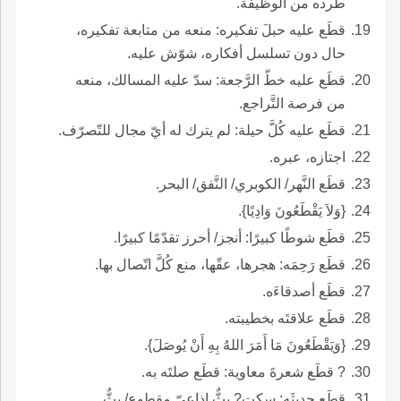
طرده من الوظيفة.
قطَع عليه حبلَ تفكيره: منعه من متابعة تفكيره،
حال دون تسلسل أفكاره، شوّش عليه.
قطَع عليه خطّ الرَّجعة: سدّ عليه المسالك، منعه
من فرصة التَّراجع.
قطَع عليه كُلَّ حيلة: لم يترك له أيّ مجال للتّصرّف.
اجتازه، عبره.
قطَع النَّهر/ الكوبري/ النَّفق/ البحر.
{وَلاَ يَقْطَعُونَ وَادِيًا}.
قطَع شوطًا كبيرًا: أنجز/ أحرز تقدّمًا كبيرًا.
قطَع رَحِمَه: هجرها، عقّها، منع كُلَّ اتّصال بها.
قطَع أصدقاءَه.
قطَع علاقتَه بخطيبته.
{وَيَقْطَعُونَ مَا أَمَرَ اللهُ بِهِ أَنْ يُوصَلَ}.
? قطَع شعرةَ معاوية: قطَع صلتَه به.
قطَع حديثَه: سكت? بثٌّ إذاعيّ مقطوع/ بثٌّ