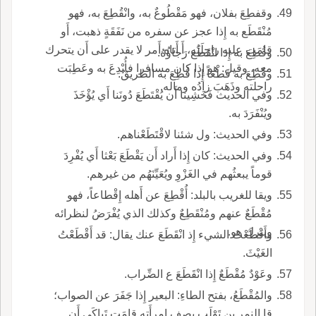
وقفطِعَ بفلان، فهو مَقْطُوعٌ به، وانْقُطِعَ به، فهو
مُنْقَطَع به إِذا عجز عن سفره من نَفَقَةٍ ذهبت، أَو
قامَت عليه راحِلَتُه، أَ أَتاه أَمر لا يقدر على أَن يتحرك
وقُطِعَ به إِذا انْقَطَع رَجاؤُهُ.
معه، وقيل: هو إِذا كان مسافرا فأُبْدِعَ به وعَطِبَت
وقُطِعَ به قَطْعاً إِذا قُطِعَ به الطريقُ.
راحلته وذَهَبَ زادُه وماله.
وفي الحديث فَخَشِينا أَن يُقْتَطَعَ دُونَنا أَي يُؤْخَذَ
ويُنْفَرَدَ به.
وفي الحديث: ول شئنا لاقْتَطَعْناهم.
وفي الحديث: كان إِذا أَراد أَن يَقْطَعَ بَعْثا أَي يُفْرِدَ
قوماً يبعثُهم في الغَزْوِ ويُعَيِّنَهُم من غيرهم.
ويقا للغريب بالبلد: أُقْطِعَ عن أَهله إِقْطاعاً، فهو
مُقْطَعٌ عنهم ومُنْقَطِعٌ وكذلك الذي يُفْرَضُ لنظرائه
ويترك هو.
وأَقْطَعْتُ الشيء إِذ انْقَطَعَ عنك يقال: قد أَقْطَعْتُ
الغَيْثَ.
وعَوْدٌ مُقْطَعٌ إِذا انْقَطَعَ ع الضِّراب.
والمُقْطَعُ، بفتح الطاءِ: البعير إِذا جَفَرَ عن الصواب؛
قا النمر بن تَوْلَبٍ يصف امرأَته قامَت تَباكَى أَن