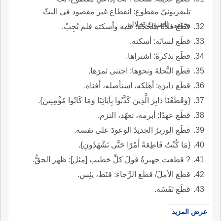
تليفزيونيّ مقطوع: انقطاع غير مقصود في البثّ
يختفي الصوتُ خلاله.
قطَع فلانًا بالحُجَّة: غلبه وأسكته فلم يُجِبْ.
قطَع لسانَه: أسكته.
قطَع تذكرةً: اشتراها.
قطَع النَّخلةَ ونحوَها: اجتنى ثمرَها.
قطَع دابرَه: أهلكه، استأصله، أفناه.
{وَقَطَعْنَا دَابِرَ الَّذِينَ كَذَّبُوا بِآيَاتِنَا وَمَا كَانُوا مُؤْمِنِينَ}.
قطَع عهدًا: أبرمه، تعهّد، التزم.
قطَع الوزيرُ الجديدُ الوعودَ على نفسه.
{مَا كُنْتُ قَاطِعَةً أَمْرًا حَتَّى تَشْهَدُونِ}.
? قطعت جهيزةُ قولَ كلِّ خطيب [مثل]: ظهر الحقُّ.
قطَع الأملَ/ قطَع الرَّجاءَ: قنَط، يئِس.
قطَع نَفَسَه.
عرض المزيد