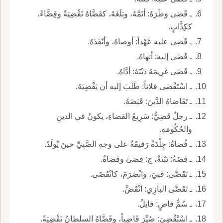
ـ قَضَى وَطَرَهُ: أتَمَّهُ، وبَلَغَهُ، كقَضَّاهُ تَقْضِيَةً وقِضَّاءً،
ككِذَّابٍ.
ـ قَضَى عليه عَهْداً: أوصاهُ، وأنْفَذَهُ.
ـ قَضَى إليه: أنهاهُ.
ـ قَضَى غَرِيمَهُ دَيْنَهُ: أدَّاهُ.
ـ اسْتَقْضَى فلاناً: طَلَبَ إليه أن يَقْضِيَهُ.
ـ تَقَاضاهُ الدَّينَ: قَبَضَهُ.
ـ رجلٌ قَضِيٌّ: سَرِيعُ القضاءِ، يكونُ في الدينِ
والحُكُومَةِ.
ـ قُضاةُ: جِلْدَةٌ رَقيقَةٌ على وجهِ الصَّبِيِّ حينَ يُولَدُ.
ـ قِضَةُ: نَبْتَةٌ، ج: قِضىً وقِضاةٌ.
ـ تَقَضَّى: فَنِيَ، وانْصَرَمَ، كانْقَضَى.
ـ تَقَضَّى البازِي: انْقَضَّ.
ـ سُمٌّ قاضٍ: قاتِلٌ.
ـ اسْتُقْضِيَ: صُيِّرَ قَاضِياً، وقَضَّاهُ السلطانُ تَقْضِيَةً.