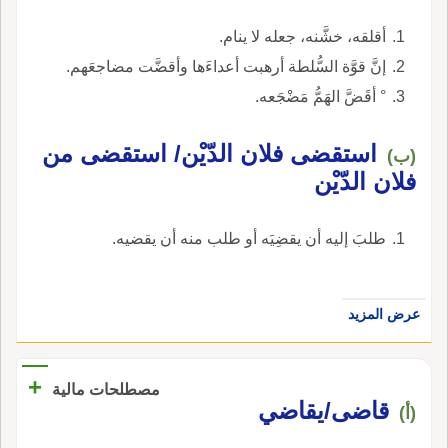
أقلقه، خشَّنه، جعله لا ينام.
إنَّ قوَّة السُّلطة أرهبت أعداءَها وأقضَّت مضاجعَهم.
° أقَضَّ الهَمُّ مَضْجَعه.
استقضى فلان الدّيْن/ استقضى من
(ب)
فلان الدّيْن
طلبَ إليه أن يقضِيَه أو طلب منه أن يقضيه.
عرض المزيد
+
مصطلحات مالية
قاضى/يقاضي
(أ)