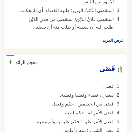
الأمور بين النَّاس.
استقضى النَّائبُ الوزيرَ: طلبه للقضاء، أي للمحكمة.
استقضى فلانٌ الدَّيْنَ/ استقضى من فلانٍ الدَّيْنَ:
طلبَ إليه أن يقضِيَه أو طلب منه أن يقضيه.
عرض المزيد
+
معجم الرائد
قَضَى
(أ)
قضى.
يقضي ، قضاء وقضيا وقضية.
قضى بين الخصمين : حكم وفصل.
قضى الأمر له : حكم له به.
قضى الأمر عليه : حكم عليه به وألزمه به.
قضى الشيء : بينه وأعلمه.