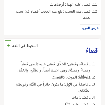
قضى عليه عهدا : أوصاه. 1.
قضى منه العجب : بلغ منه العجب أقصاه فلا عجب
بعده.
عرض المزيد
+
المحيط في اللغة
قَضاءُ
ـ قَضاءُ، وقَضَى: الحُكْمُ. قَضَى عليه يَقْضِي قَضْياً
وقَضاءً وقَضِيَّةً، وهي الاسمُ أيضاً، والصُّنْع، والحَتْمُ،
والبيانُ.
ـ قاضِيَةُ: الموتُ، كالقَضِيِّ.
ـ قاضِيَةُ من الإِبِلِ: ما يكونُ جائِزاً في الدِّيَةِ وفَرِيضَةِ
الصَّدَقَةِ.
ـ قَضَى: ماتَ.
ـ قَضَى عليه: قَتَلَهُ.