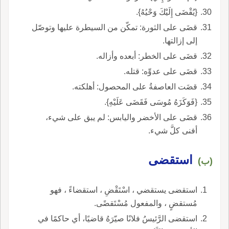
{يُقْضَى إِلَيْكَ وَحْيُهُ}.
قضَى على الثورة: تمكّن من السيطرة عليها وتوصّل
إلى إزالتها.
قضَى على الخطر: أبعده وأزاله.
قضَى على عدوِّه: قتله.
قضَت العاصفةُ على المحصول: أهلكته.
{فَوَكَزَهُ مُوسَى فَقَضَى عَلَيْهِ}.
قضَى على الأخضر واليابس: لم يبق على شيء،
أفنى كلَّ شيء.
استقضى
(ب)
استقضى يستقضي ، اسْتَقْضِ ، استقضاءً ، فهو
مُستقضٍ ، والمفعول مُسْتَقضًى.
استقضى الرَّئيسُ فلانًا صيّرَهُ قاضيًا، أي حاكمًا في