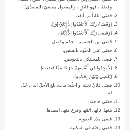
وقَضْيًا ، فهو قاضٍ ، والمفعول مقضيّ (للمتعدِّي).
قضَى اللهُ أمَر، أنفذ.
{وَقَضَاءُ رَبِّكَ أَلاَّ تَعْبُدُوا إلاَّ إِيَّاهُ} [ق].
{وَقَضَى رَبُّكَ أَلاَّ تَعْبُدُوا إلاَّ إِيَّاهُ}.
قضَى بين الخصمين: حكم وفصل.
قضَى على المتّهم بالسجن.
قضَى للمشتكي بالتعويض.
{لاَ يَجِدُوا فِي أَنْفُسِهِمْ حَرَجًا مِمَّا قَضَيْتَ}.
{يَقْضِي بَيْنَهُمْ بِحُكْمِهِ}.
قضَى فلانٌ نحبَه أو أجلَه: مات، بلغ الأجلَ الذي حُدِّد
له.
قضَى حاجتَه.
بلغها، نالها، أتمّها وفرغ منها، أمضاها.
قضَى مدّة العقوبة.
قضى وقتَه في المكتبة.