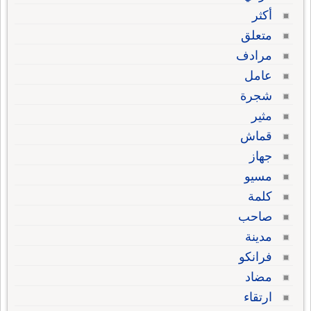
أكثر
متعلق
مرادف
عامل
شجرة
مثير
قماش
جهاز
مسيو
كلمة
صاحب
مدينة
فرانكو
مضاد
ارتقاء