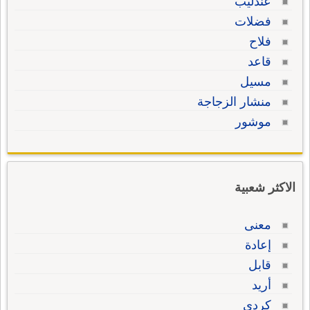
عندليب
فضلات
فلاح
قاعد
مسيل
منشار الزجاجة
موشور
الاكثر شعبية
معنى
إعادة
قابل
أريد
كردي