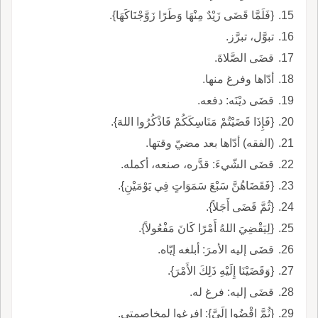
{فَلَمَّا قَضَى زَيْدٌ مِنْهَا وَطَرًا زَوَّجْنَاكَهَا}.
تبوَّل، تبرَّز.
قضَى الصَّلاةَ.
أدّاها وفرغ منها.
قضَى ديْنَه: دفعه.
{فَإِذَا قَضَيْتُمْ مَنَاسِكَكُمْ فَاذْكُرُوا اللهَ}.
(الفقه) أدّاها بعد مضيّ وقتها.
قضَى الشّيءَ: قدَّره، صنعه، أكمله.
{فَقَضَاهُنَّ سَبْعَ سَمَوَاتٍ فِي يَوْمَيْنِ}.
{ثُمَّ قَضَى أَجَلاً}.
{لِيَقْضِيَ اللهُ أَمْرًا كَانَ مَفْعُولاً}.
قضَى إليه الأمرَ: أبلغه إيّاه.
{وَقَضَيْنَا إِلَيْهِ ذَلِكَ الأَمْرَ}.
قضَى إليه: فرغ له.
{ثُمَّ اقْضُوا إِلَيَّ}: افرغوا لمخاصمتي.