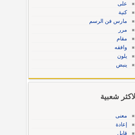
على
كنية
مارس فن الرسم
مرر
مقام
وافقه
يلون
ينبض
لاكثر شعبية
معنى
إعادة
قابل