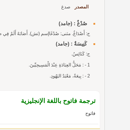
المصدر
صدغ
صُدْغٌ : (جامد)
ج: أَصْدَاغٌ. مثنى: صُدْغَاإسم (تش). أَصَابَهُ أَلَمٌ فِي صُدْغِ
كَنِيسَةٌ : (جامد)
ج: كَنَائِسُ.
1 - : مَحَلُّ العِبَادَةِ عِنْدَ الْمَسِيحِيِّينَ.
2 - : بِيعَةٌ، مَعْبَدُ اليَهُودِ.
ترجمة فاتوح باللغة الإنجليزية
فاتوح