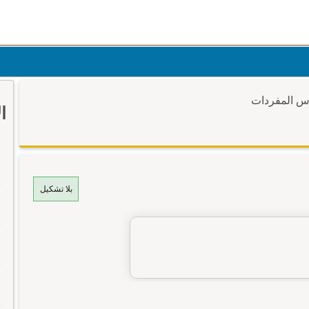
وس المفردات
ا
بلا تشكيل