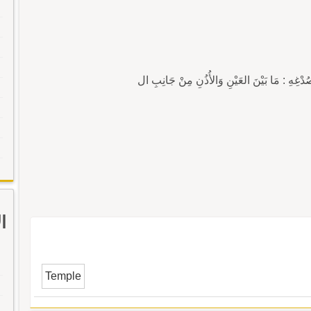
هِ : مَا بَيْنَ العَيْنِ وَالأُذُنِ مِنْ جَانِبِ ال
ا
Temple