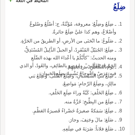
المحيط في اللغة
ضِلَعُ
ـ ضِلَعُ وضِلْعُ: معروفة، مُؤَنَّثَةٌ، ج: أضْلُعٌ وضُلوعٌ
وأضْلاعٌ، وهم كذا عليَّ ضِلَعٌ جائرةٌ.
ـ ضَلُوعُ: ما انْحَنَى من الأرضِ، أو الطريقُ من الحَرَّةِ.
ـ ضِلَعُ: الجُبَيْلُ المُنْفَرِدُ، أو الجبلُ الذَّلِيلُ المُسْتَدِقُّ،
ومنه الحديثُ: ''كأَنَّكُمْ يا أعْداءَ الله بهذه الضِّلَعِ
الحَمْراءِ مُقَتَّلِينَ''، وموضع بالطائِفِ، والعُودُ، أو الذي
ـ يومُ الضِّلَعَيْنِ: من أيامِهِم.
فيه عِرَضٌ واعْوِجاجٌ تَشْبيهٌ بِضِلَعِ الحَيوانِ.
ـ ضِلَعُ بني الشَّيْصَبانِ، وضِلَعُ القَتْلَى، وضِلَعُ بَني
مالِكٍ، وضِلَعُ الرِّجامِ: مَواضِعُ.
ـ ضِلَعُ الخَلْفِ: كَيَّةٌ وراءَ ضِلَعِ الخَلْفِ.
ـ ضِلَعٌ من البِطِّيخِ: حُزَّةٌ منه.
ـ ضِلَعُ: سَمَكةٌ صغيرَةٌ خَضْراءُ قَصيرَةُ العَظْمِ.
ـ ضَلَعَ: مالَ وجَنِفَ، وجارَ.
ـ ضَلَعَ فلاناً: ضَرَبَهُ في ضِلَعِهِ.