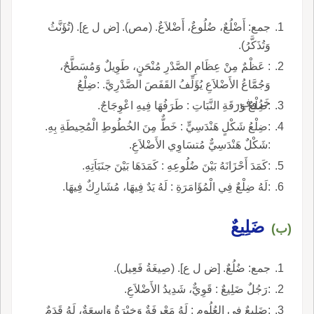
جمع: أَضْلُعٌ، ضُلُوعٌ، أَضْلاَعٌ. (مص). [ض ل ع]. (تُؤَنَّثُ
وَتُذَكَّرُ).
: عَظْمٌ مِنْ عِظَامِ الصَّدْرِ مُنْحَنٍ، طَوِيلٌ وَمُسَطَّحٌ،
وَجُمَّاعُ الأَضْلاَعِ يُؤَلِّفُ القَفَصَ الصَّدْرِيَّ. :ضِلْعُ
خَرُوفٍ.
:ضِلْعُ وَرَقَةِ النَّبَاتِ : طَرَفُهَا فِيهِ اعْوِجَاجٌ.
:ضِلْعُ شَكْلٍ هَنْدَسِيٍّ : خَطٌّ مِنَ الخُطُوطِ الْمُحِيطَةِ بِهِ.
:شَكْلٌ هَنْدَسِيٌّ مُتسَاوِي الأَضْلاَعِ.
:كَمَدَ أَحْزَانَهُ بَيْنَ ضُلُوعِهِ : كَمَدَهَا بَيْنَ جنَبَاَتِهِ.
:لَهُ ضِلْعٌ فِي الْمُؤَامَرَةِ : لَهُ يَدٌ فِيهَا، مُشَارِكٌ فِيهَا.
ضَلِيعٌ
(ب)
جمع: ضُلُعٌ. [ض ل ع]. (صِيغَةُ فَعِيل).
:رَجُلٌ ضَلِيعٌ : قَوِيٌّ، شَدِيدُ الأَضْلاَعِ.
:ضَلِيعٌ فِي العُلُومِ : لَهُ مَعْرِفَةٌ وَخِبْرَةٌ وَاسِعَةٌ، لَهُ قَدَمٌ