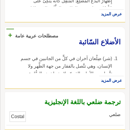
إِظهارُ البدع المُضْلِعُ: المُثْقِلُ كأَنه يَتَّكِئُ على
الأَضْلاعِ، ولو روي بالظا من الظَّلَعِ والغَمْزِ لكان
عرض المزيد
وجهاً.
+
مصطلحات عربية عامة
الأضلاع السّائبة
(شر) ضِلْعان آخران في كلٍّ من الجانبين في جسم
الإنسان، وهي تتَّصل بالفقار من جهة الظَّهر ولا
تتَّصل من الأمام بالقصّ ولا بشراشيف الضُّلوع
عرض المزيد
الأخرى.
ترجمة ضلعي باللغة الإنجليزية
ضلعي
Costal