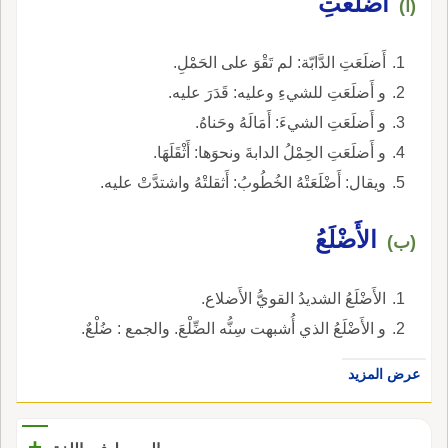
أَضلَعَتِ
(أ)
أَضلَعَتِ الدَّابّة: لم تَقْوَ على الحَمْلِ.
و أَضلَعَتِ للشيءِ وعليه: قَدَرَ عليه.
و أَضلَعَتِ الشيءَ: أَمَالَهُ وحَناهُ.
و أَضلَعَتِ الحِمْلُ الدابةَ ونحوَها: أَثْقَلَهَا.
ويقال: أَضْلَعَتْهُ الخُطُوبُ: أَثقلتْهُ واشتدَّتْ عليه.
الأَضْلَعُ
(ب)
الأَضْلَعُ الشديدُ القويُّ الأَضلاع.
و الأَضْلَعُ الذي أُشبهت سِنُّه الضِّلْعَ. والجمع : ضُلْعٌ.
عرض المزيد
+