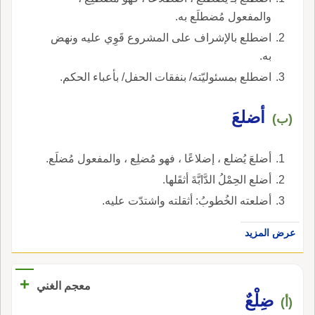
والمفعول مُضطلَع به.
اضطلع بالإشراف على المشروع قَوِي عليه ونهض
به.
اضطلع بمسئوليّته/ بنفقات الحفل/ بأعباء الحكم.
أضلعَ
(ب)
أضلعَ يُضلع ، إضلاعًا ، فهو مُضلِع ، والمفعول مُضلَع.
أضلع الحِمْلُ الدَّابَّةَ أثقَلها.
أضلعته الخُطوبُ: أثقلته واشتدّت عليه.
عرض المزيد
+
معجم الغني
ضِلْعٌ
(أ)