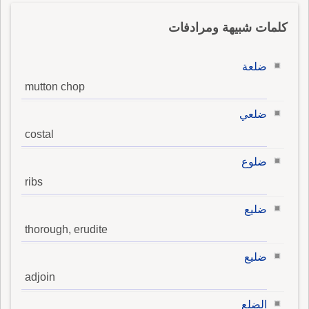
كلمات شبيهة ومرادفات
ضلعة
mutton chop
ضلعي
costal
ضلوع
ribs
ضليع
thorough, erudite
ضليع
adjoin
الضلع