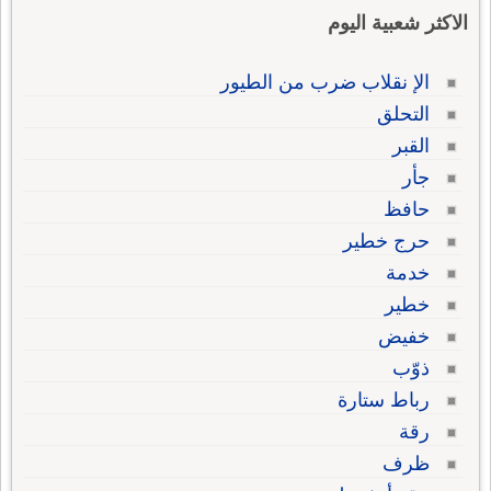
الاكثر شعبية اليوم
الإ نقلاب ضرب من الطيور
التحلق
القبر
جأر
حافظ
حرج خطير
خدمة
خطير
خفيض
ذوّب
رباط ستارة
رقة
ظرف