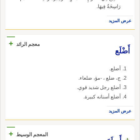
رَاسِخَةٌ فِيهَا.
عرض المزيد
+
معجم الرائد
أَضْلَع
أضلع.
ج، ضلع ، -مؤ، ضلعاء.
أضلع رجل شديد قوي.
أضلع أسنانه كبيرة.
عرض المزيد
+
المعجم الوسيط