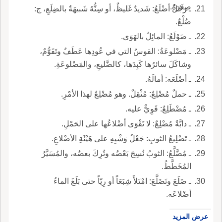
صِغَرَهُ.
ـ رجُلٌ أضْلَعُ: شَديدٌ غَليظٌ، أو سِنُّهُ شَبيهَةٌ بالضِلَعِ، ج:
ضُلْعٌ.
ـ ضَوْلَعُ: المائِلُ بالهَوَى.
ـ مَضْلوعَةُ: القوسُ التي في عُودِها عَطَفٌ وتَقَوُّمٌ،
وشاكَلَ سائرُها كَبِدَها، كالضَّليعِ، والمَضْلوعَةِ.
ـ أضْلَعَه: أمالَهُ.
ـ حملٌ مُضْلِعٌ: مُثْقِلٌ. وهو مُضْلِعٌ لهذا الأمْرِ.
ـ مُضْطَلِعٌ: قَوِيٌّ عليه.
ـ دابَّةٌ مُضْلِعٌ: لا تَقْوَى أضْلاعُها على الحَمْلِ.
ـ تَضْلِيعُ الثوبِ: جَعْلُ وَشْيِهِ على هَيْئَةِ الأضْلاعِ.
ـ مُضَّلَّعُ: الثوبُ نُسِجَ بَعْضُه وتُرِكَ بعضُه، والمُسَيَّرُ
المُخَطَّطُ.
ـ ضَلَعَ وتَضَلَّعَ: امْتَلأَ شِبَعَاً أو رِيّاً حتى بَلَغَ الماءُ
أضْلاعَه.
عرض المزيد