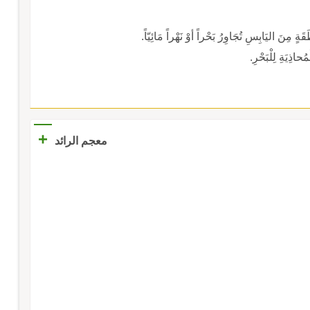
ِنَ اليَابِسِ تُجَاوِرُ بَحْراً أوْ نَهْراً مَائِيّاً.
اذِيَةِ لِلْبَحْرِ.
+
معجم الرائد