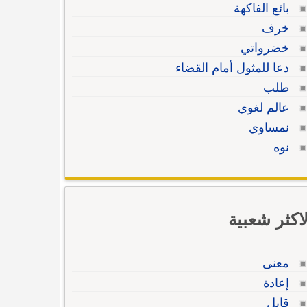
بائع الفاكهة
خرف
خضرواتي
دعا للمثول أمام القضاء
طلب
عالم لغوي
نمساوي
نوه
لاكثر شعبية
معنى
إعادة
قابل