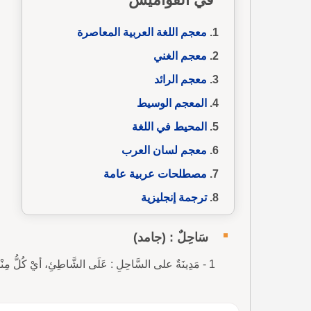
معجم اللغة العربية المعاصرة
معجم الغني
معجم الرائد
المعجم الوسيط
المحيط في اللغة
معجم لسان العرب
مصطلحات عربية عامة
ترجمة إنجليزية
سَاحِلٌ : (جامد)
1 - مَدِينَةٌ على السَّاحِلِ : عَلَى الشَّاطِئِ، أيْ كُلُّ مِنْطَقَةٍ مِنَ اليَابِسِ تُجَاوِرُ بَحْراً أوْ