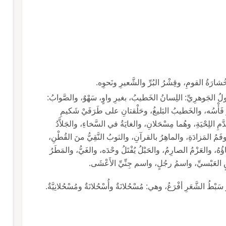
ُشارَةُ القومِ، وقِشْرُ البُرِّ والشَّعيرِ ونَحوِه.
لُ الجَوهرِيِّ: اللِسانُ الخَطيبُ، بغيرِ واوٍ، سَهْوٌ، والصَّوابُ:
أْسُه، والخَطيبُ البَليغُ، وحَلْقتانِ على طَرَفَيْ شَكيمِ
َّمِ اللِحْيَةِ، وهُما مِسْحَلانِ، والغايَةُ في السَّخاءِ، والجَلاَّدُ
مُ المَزادَةِ، والماهِرُ بالقرآنِ، والثوبُ النَّقِيُّ منَ القُطْنِ،
ُ، والعَزْمُ الصارِمُ، والحَبْلُ يُفْتَلُ وحْدَه، والغَيُّ، والمَطَرُ
 العَبْسيِّ، واسمُ رجُلٍ، واسم جِنِّيِّ الأَعْشَى.
ْطُ الشَّعَرِ أفْرَعُ، وهي: مُسْحُلانَةٌ وأُسْحُلانَةٌ ومُسْحُلانِيَّةٌ.