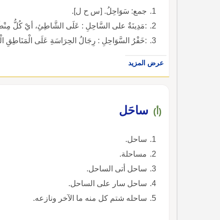
جمع: سَوَاحِلُ. [س ح ل].
:مَدِينَةٌ على السَّاحِلِ : عَلَى الشَّاطِئِ، أيْ كُلُّ مِنْطَقَةٍ م
:خَفْرُ السَّوَاحِلِ : رِجَالُ الحِرَاسَةِ عَلَى الْمَنَاطِقِ الْمُح
عرض المزيد
ساحَل
(أ)
ساحل.
مساحلة.
ساحل أتى الساحل.
ساحل سار على الساحل.
ساحله شتم كل منه ما الآخر ونازعه.