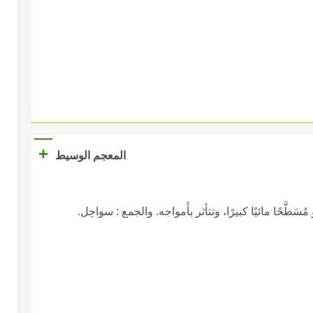
+
المعجم الوسيط
ائيًا كبيرًا، وتتأثر بأَمواجه. والجمع : سواحِل.