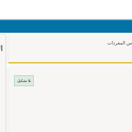
وس المفردات
ا
بلا تشكيل