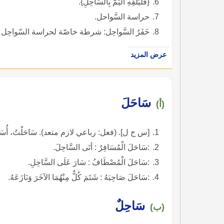
{فَلْيُلْقِهِ الْيَمُّ بِالسَّاحِلِ}.
حراسة السَّواحل.
خَفَرُ السَّواحِل: شرطة خاصّة لحراسة السّواحِل 
عرض المزيد
سَاحَلَ
(أ)
[س ح ل]. (فعل: رباعي لازم متعد). سَاحَلْتُ، أُسَاح
:سَاحَلَ الْمُسَافِرُ : أتَى السَّاحِلَ.
:سَاحَلَ الْمُصْطَافُ : سَارَ عَلَى السَّاحِلِ.
:سَاحَلَ صَاحِبَهُ : شَتَمَ كُلٌّ مِنْهُمَا الآخَرَ وَنَازَعَهُ.
سَاحِلٌ
(ب)