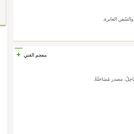
والسّفن العابرة.
+
معجم الغني
ِلُ، مصدر مُسَاحَلَةٌ.