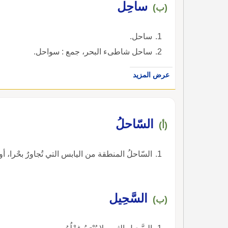
ساحِل
(ب)
ساحل.
ساحل شاطىء البحر، جمع : سواحل.
عرض المزيد
السّاحلُ
(أ)
السّاحلُ المنطقة من اليابس التي تُجاورُ بحْرا، أو مُسَطَّحًا م
السَّحِيل
(ب)