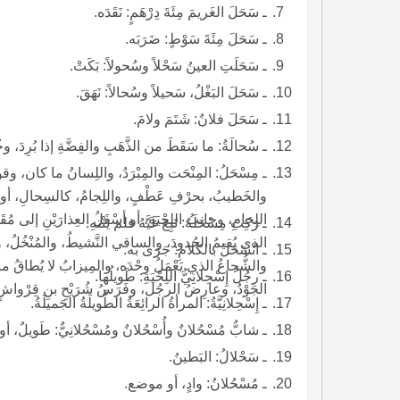
ـ سَحَلَ الغَريمَ مِئَةَ دِرْهَمٍ: نَقَدَه.
ـ سَحَلَ مِئَةَ سَوْطٍ: ضَرَبَه.
ـ سَحَلَتِ العينُ سَحْلاً وسُحولاً: بَكَتْ.
ـ سَحَلَ البَغْلُ، سَحيلاً وسُحالاً: نَهَقَ.
ـ سَحَلَ فلانٌ: شَتَمَ ولامَ.
ـ سُحالَةُ: ما سَقَطَ من الذَّهَبِ والفِضَّةِ إذا بُرِدَ، وخ
ـ مِسْحَلُ: المِنْحَت والمِبْرَدُ، واللِسانُ ما كان، وقو
والخَطيبُ، بحرْفِ عَطْفٍ، واللِجامُ، كالسِحالِ، أو فَ
اللِجامِ، وجانِبُ اللِحْيَةِ، أو أسْفَلُ العِذارَيْنِ إلى مُقَد
ـ رَكِبَ مِسْحَلَهُ: تَبِعَ غَيَّهُ فلم يَنْتهِ.
الذي يُقيمُ الحُدودَ، والساقي النَّشيطُ، والمُنْخُلُ، وفَ
ـ انْسَحَلَ بالكَلامِ: جَرَى به.
والشُّجاعُ الذي يَعْمَلُ وحْدَه، والمِيزابُ لا يُطاقُ ماؤُه
ـ رجُلٌ إِسْحِلانِيُّ اللِحْيَةِ: طَويلُها.
الجَوْدُ، وعارِضُ الرجُل، وفَرَسُ شُرَيْحِ بنِ قِرْواشٍ
ـ إِسْحِلانِيَّةُ: المرأةُ الرائِعَةُ الطَّويلَةُ الجَميلَةُ.
ـ شابٌّ مُسْحُلانٌ وأُسْحُلانٌ ومُسْحُلانِيٌّ: طَويلٌ، أو سَب
ـ سَحْلالُ: البَطينُ.
ـ مُسْحُلانُ: وادٍ، أو موضع.