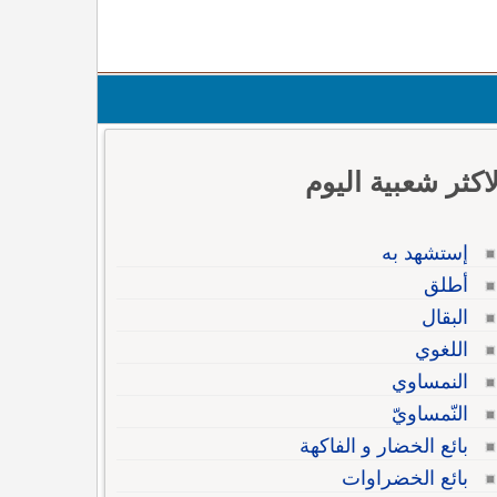
لاكثر شعبية اليوم
إستشهد به
أطلق
البقال
اللغوي
النمساوي
النّمساويّ
بائع الخضار و الفاكهة
بائع الخضراوات