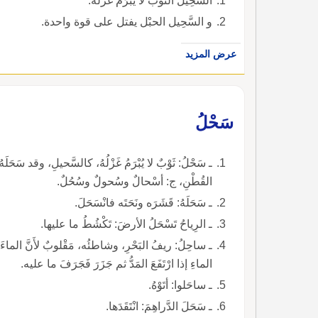
السَّحِيل الثوب لا يُبْرَمُ غزْلُهُ.
و السَّحِيل الحبْل يفتل على قوة واحدة.
عرض المزيد
سَحْلُ
ـ سَحْلُ: ثَوْبٌ لا يُبْرَمُ غَزْلُهُ، كالسَّحيلِ، وقد سَحَل
القُطْنِ، ج: أسْحالٌ وسُحولٌ وسُحُلٌ.
ـ سَحَلَهُ: قَشَرَه ونَحَتَه فانْسَحَلَ.
ـ الرِياحُ تَسْحَلُ الأرضَ: تَكْشُطُ ما عليها.
ـ ساحِلُ: ريفُ البَحْرِ، وشاطئُه، مَقْلوبٌ لأَنَّ الماء
الماءِ إذا ارْتَفَعَ المَدُّ ثم جَزَرَ فَجَرَفَ ما عليه.
ـ ساحَلوا: أتَوْهُ.
ـ سَحَلَ الدَّراهِمَ: انْتَقَدَها.