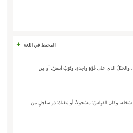
+
المحيط في اللغة
َهُ، والحَبْلُ الذي على قُوَّةٍ واحِدَةٍ، وثَوْبٌ أبيضُ، أو مِن
َ سَحَلَه، وكان القيِاسُ: مَسْحولاً، أو مَعْناهُ: ذو ساحِلٍ من