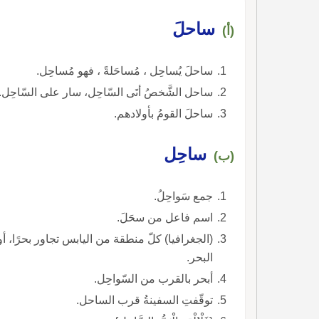
ساحلَ
(أ)
ساحلَ يُساحِل ، مُساحَلةً ، فهو مُساحِل.
ساحل الشَّخصُ أتَى السّاحِل، سار على السّاحِل.
ساحلَ القومُ بأولادهم.
ساحِل
(ب)
جمع سَواحِلُ.
اسم فاعل من سحَلَ.
(الجغرافيا) كلّ منطقة من اليابس تجاور بحرًا، أو نهر
البحر.
أبحر بالقرب من السّواحِل.
توقّفتِ السفينةُ قرب الساحل.