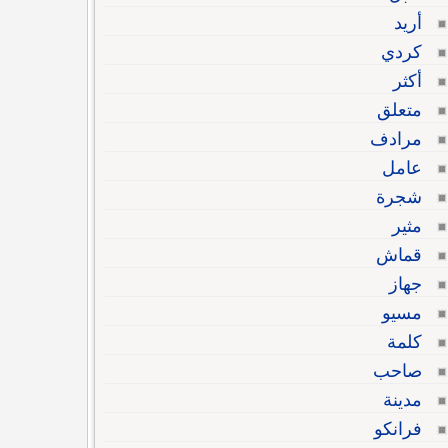
أريد
كردي
أكثر
متعلق
مرادف
عامل
شجرة
مثير
قماش
جهاز
مسيو
كلمة
صاحب
مدينة
فرانكو