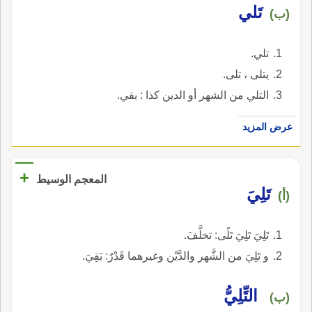
تَلي
(ب)
تلي.
يتلى ، تلى.
التلي من الشهر أو الدين كذا : بقي.
عرض المزيد
+
المعجم الوسيط
تَلِيَ
(أ)
تَلِيَ تَلِيَ تَلًى: تخلَّفَ.
و تَلِيَ من الشَّهر والدَّيْن وغيرهما قَدْرٌ: بَقِيَ.
التِّلِيُّ
(ب)