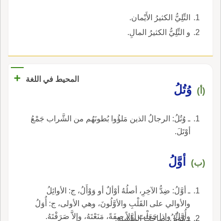
التِّلِيُّ الكثيرُ الأَيْمان.
و التِّلِيُّ الكثيرُ المالِ.
+
المحيط في اللغة
وُتُلُ
(أ)
ـ وُتُلُ: الرجالُ الذين مَلؤُوا بُطونَهُم من الشَّراب جَمْعُ
أوْتَلَ.
أوَّلُ
(ب)
ـ أوَّلُ: ضِدُّ الآخِرِ، أصلُهُ أوْألٌ أو وَوْأَلُ، ج: الأوائِلُ
والأوالي على القَلْبِ والأوَّلُونَ، وهي الأولى، ج: أُوَلُ
وأُوَّلُ. وإذا جَعَلْتَ أوَّلاً صِفَةً، مَنَعْتَهُ، وإلاَّ صَرَفْتَهُ.
ـ مُوَئِّلُ: صاحِبُ الماشِيَةِ.