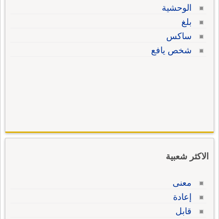
الوحشية
بلغ
ساكس
شخص يافع
الاكثر شعبية
معنى
إعادة
قابل