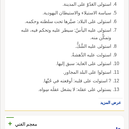
استولى العَدُوّ على المدينة.
سياسة الاستيلاء والاستيطان اليهودية.
استولى على البلاد: صيَّرها تحت سلطته وحكمه.
استولى عليه اليأسُ: سيطر عليه وتحكم فيه، غلبه
وتمكَّن منه.
استولى عليه الشَّكُّ.
استولت عليه الدَّهشةُ.
استولى على الغاية: سبق إليها.
استولوا على البلد المجاور.
? استولت على قلبه: أوقعته في حُبِّها.
يستولي على عقله: لا يشغل عقلَه سِواه.
عرض المزيد
+
معجم الغني