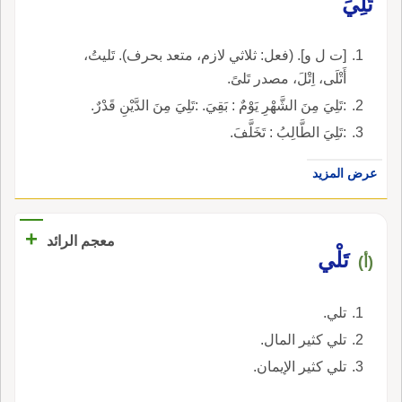
تَلِيَ
[ت ل و]. (فعل: ثلاثي لازم، متعد بحرف). تَليتُ،
أَتْلَى، اِتْلَ، مصدر تَلىً.
:تَلِيَ مِنَ الشَّهْرِ يَوْمٌ : بَقِيَ. :تَلِيَ مِنَ الدَّيْنِ قَدْرٌ.
:تَلِيَ الطَّالِبُ : تَخَلَّفَ.
عرض المزيد
+
معجم الرائد
تَلْي
(أ)
تلي.
تلي كثير المال.
تلي كثير الإيمان.