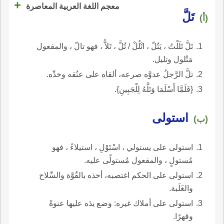
+
معجم اللغة العربية المعاصرة
تَلَّ
(أ)
تَلَّ تَلَلْتُ ، يَتُلّ ، اتْلُلْ / تُلَّ ، تَلاًّ ، فهو تالّ ، والمفعول
مَتْلول وتليل.
تلَّ الرَّجلُ عدوَّه صرعه، ألقاه على عنُقه وخدِّه.
{فَلَمَّا أَسْلَمَا وَتَلَّهُ لِلْجَبِينِ}.
استولى
(ب)
استولى على يستولي ، اسْتَوْلِ ، استيلاءً ، فهو
مُستولٍ ، والمفعول مُستولًى عليه.
استولى على الحكم اغتصبه، أخذه بالقُوَّة والسِّلاح
والغَلَبة.
استولى على أملاك غيره: وضع يدَه عليها عنوةً
وقهرًا.