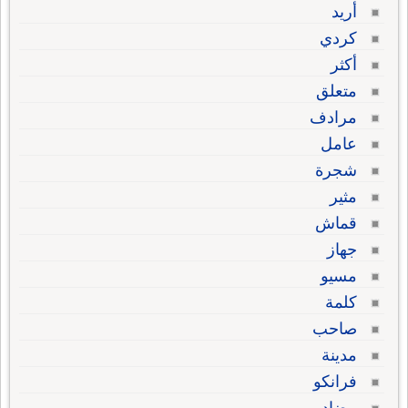
أريد
كردي
أكثر
متعلق
مرادف
عامل
شجرة
مثير
قماش
جهاز
مسيو
كلمة
صاحب
مدينة
فرانكو