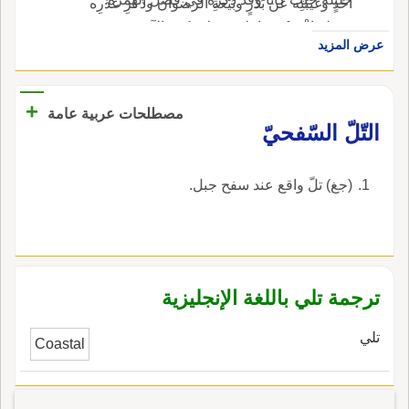
أُحُدٍ وغَيْبَتِه عن بَدْرٍ وبَيْعةِ الرضوان وذكْرِ عُذْرِه
وقوله اذْهَبْ بهذا تَلانَ معَك؛ يُريد الآن، وقد تقدم
عرض المزيد
ذكره.
+
مصطلحات عربية عامة
التّلّ السّفحيّ
(جغ) تلّ واقع عند سفح جبل.
ترجمة تلي باللغة الإنجليزية
تلي
Coastal