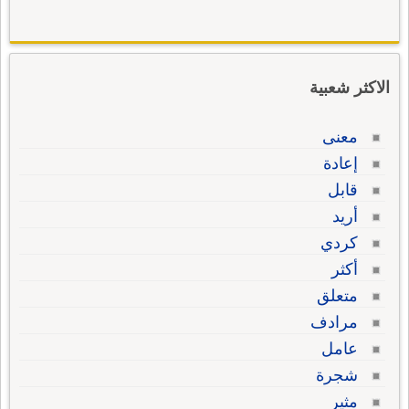
الاكثر شعبية
معنى
إعادة
قابل
أريد
كردي
أكثر
متعلق
مرادف
عامل
شجرة
مثير