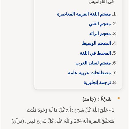
في القواميس
معجم اللغة العربية المعاصرة
معجم الغني
معجم الرائد
المعجم الوسيط
المحيط في اللغة
معجم لسان العرب
مصطلحات عربية عامة
ترجمة إنجليزية
شَيْءٌ : (جامد)
1 - خَلَقَ اللَّهُ كُلَّ شَيْءٍ : أَيْ كُلَّ مَا لَهُ وُجُودٌ مُثْبَتٌ
مُتَحَقِّقٌ.البقرة آية 284 وَاللَّهُ عَلَى كُلِّ شَيْءٍ قَدِير . (قرآن)