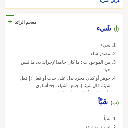
عرض المزيد
+
معجم الرائد
شَيء
(أ)
شيء.
مصدر شاء.
من الموجودات : ما كان جامدا لإحراك به، ما ليس
حيا.
جوهر أو كيان مجرد يدل على حدث أو فعل : [ فعل
شيئا، قال شيئا ]. جمع : أشياء، جج أشاوى
وأشياءات وأشاوات وأشايا.
شَيَّأ
(ب)
شيأ.
تشييئا وتشيئة.