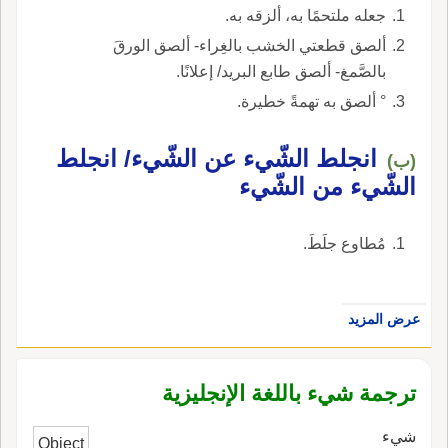
جعله ملتحمًا به، ألزقه به.
ألصق قطعتي الخشب بالغِراء- ألصق الورقَ
بالصَّمغ- ألصق طابع البريد/ إعلانًا.
° ألصق به تهمةً خطيرة.
انجلط الشّيء عن الشّيء/ انجلط
(ب)
الشّيء من الشّيء
مُطاوع جلَطَ.
عرض المزيد
ترجمة شيء باللغة الإنجليزية
شيء
Object