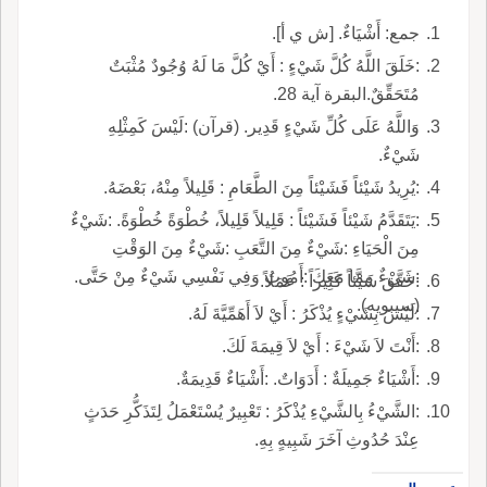
جمع: أَشْيَاءٌ. [ش ي أ].
:خَلَقَ اللَّهُ كُلَّ شَيْءٍ : أَيْ كُلَّ مَا لَهُ وُجُودٌ مُثْبَتٌ
مُتَحَقِّقٌ.البقرة آية 28.
وَاللَّهُ عَلَى كُلِّ شَيْءٍ قَدِير. (قرآن) :لَيْسَ كَمِثْلِهِ
شَيْءٌ.
:يُرِيدُ شَيْئاً فَشَيْئاً مِنَ الطَّعَامِ : قَلِيلاً مِنْهُ، بَعْضَهُ.
:يَتَقَدَّمُ شَيْئاً فَشَيْئاً : قَلِيلاً قَلِيلاً، خُطْوَةً خُطْوَةً. :شَيْءٌ
مِنَ الْحَيَاءِ :شَيْءٌ مِنَ التَّعَبِ :شَيْءٌ مِنَ الوَقْتِ
:شَيْءٌ مِمَّا مَعَكَ :أَمُوتُ وَفِي نَفْسِي شَيْءٌ مِنْ حَتَّى.
:حَقَّقَ شَيْئاً كَثِيراً : عَمَلاً.
(سيبويه).
:لَيْسَ بِشَيْءٍ يُذْكَرُ : أَيْ لاَ أَهَمِّيَّةَ لَهُ.
:أَنْتَ لاَ شَيْءَ : أَيْ لاَ قِيمَةَ لَكَ.
:أَشْيَاءٌ جَمِيلَةٌ : أَدَوَاتٌ. :أَشْيَاءٌ قَدِيمَةٌ.
:الشَّيْءُ بِالشَّيْءِ يُذْكَرُ : تَعْبِيرٌ يُسْتَعْمَلُ لِتَذَكُّرِ حَدَثٍ
عِنْدَ حُدُوثِ آخَرَ شَبِيهٍ بِهِ.