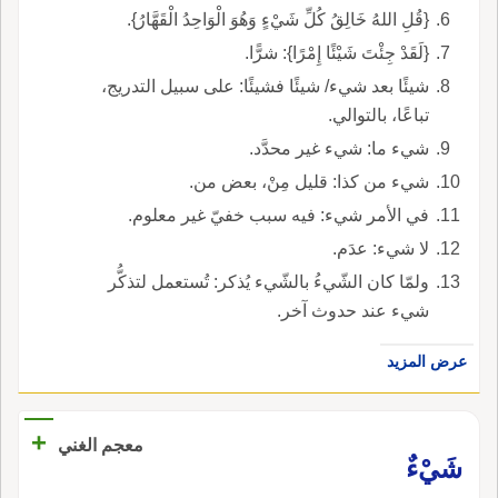
{قُلِ اللهُ خَالِقُ كُلِّ شَيْءٍ وَهُوَ الْوَاحِدُ الْقَهَّارُ}.
{لَقَدْ جِئْتَ شَيْئًا إِمْرًا}: شرًّا.
شيئًا بعد شيء/ شيئًا فشيئًا: على سبيل التدريج،
تباعًا، بالتوالي.
شيء ما: شيء غير محدَّد.
شيء من كذا: قليل مِنْ، بعض من.
في الأمر شيء: فيه سبب خفيّ غير معلوم.
لا شيء: عدَم.
ولمّا كان الشّيءُ بالشّيء يُذكر: تُستعمل لتذكُّر
شيء عند حدوث آخر.
عرض المزيد
+
معجم الغني
شَيْءٌ