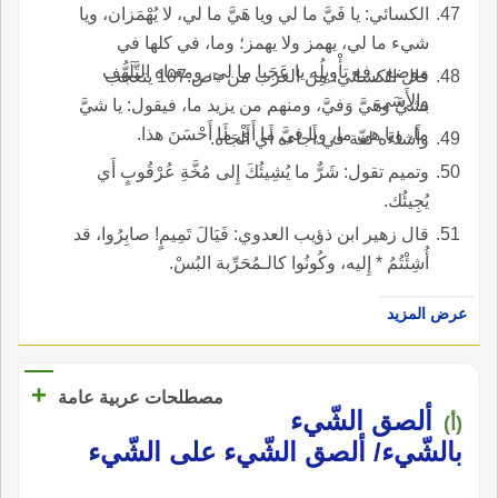
الكسائي: يا فَيَّ ما لي ويا هَيَّ ما لي، لا يُهْمَزان، ويا
شيء ما لي، يهمز ولا يهمز؛ وما، في كلها في
موضع رفع تأْويِلُه يا عَجَبا ما لي، ومعناه التَّلَهُّف
قال الكسائي: مِن العرب من <ص:107 يتعجب
والأَسَى.
بشيَّ وهَيَّ وَفيَّ، ومنهم من يزيد ما، فيقول: يا شيَّ
ما، ويا هيّ ما، ويا فيَّ ما أَي ما أَحْسَنَ هذا.
وأَشاءَه لغة في أَجاءه أَي أَلْجَأَه.
وتميم تقول: شَرٌّ ما يُشِيئُكَ إِلى مُخَّةِ عُرْقُوبٍ أَي
يُجِيئُك.
قال زهير ابن ذؤيب العدوي: فَيَالَ تَمِيمٍ! صابِرُوا، قد
أُشِئْتُمُ * إِليه، وكُونُوا كالـمُحَرِّبة البُسْ.
عرض المزيد
+
مصطلحات عربية عامة
ألصق الشّيء
(أ)
بالشّيء/ ألصق الشّيء على الشّيء