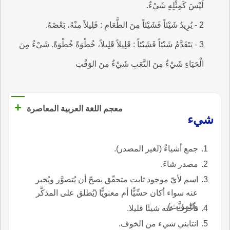
لَيْسَ كَمِثْلِهِ شَيْءٌ.
2 - يُرِيدُ شَيْئاً فَشَيْئاً مِنَ الطَّعَامِ : قَلِيلاً مِنْهُ، بَعْضَهُ.
3 - يَتَقَدَّمُ شَيْئاً فَشَيْئاً : قَلِيلاً قَلِيلاً، خُطْوَةً خُطْوَةً. شَيْءٌ مِنَ
الْحَيَاءِ شَيْءٌ مِنَ التَّعَبِ شَيْءٌ مِنَ الوَقْتِ
+
معجم اللغة العربية المعاصرة
شيء
جمع أشياءُ (لغير المصدر).
مصدر شاءَ.
اسم لأيّ موجود ثابت متحقّق يصحّ أن يُتصوَّر ويُخبر
عنه سواء أكان حسِّيًّا أم معنويًّا (يُطلق على المذكَّر
والمؤنَّث).
تأخّرت عنه شيئًا قليلا.
انتابني شيء من الخوف.