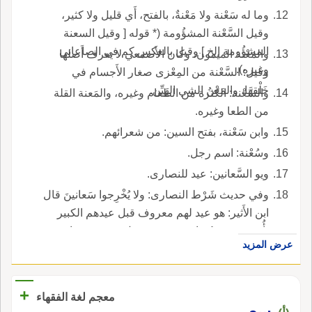
وما له سَعْنة ولا مَعْنةٌ، بالفتح، أَي قليل ولا كثير،
وقيل السَّعْنة المشؤُومة (* قوله [ وقيل السعنة
المشؤُومة إلخ ] وقيل بالعكس كم في الصاعاني
والمَعْنة الميمون، وكان الأَصمعي لا يعرف أَصلها
وغيره).
وقيل: السَّعْنة من المِعْزى صغار الأَجسام في
خَلْقها، والمَعْنُ الشي الهَيِّن.
والسَّعْنة: الكثرة من الطعام وغيره، والمَعنة القلة
من الطعا وغيره.
وابن سَعْنة، بفتح السين: من شعرائهم.
وسُعْنة: اسم رجل.
ويو السَّعانين: عيد للنصارى.
وفي حديث شَرْط النصارى: ولا يُخْرِجوا سَعانينَ قال
ابن الأَثير: هو عيد لهم معروف قبل عيدهم الكبير
بأُسبوع، وه سُرْياني معرّب، وقيل: هو جمع، واحده
عرض المزيد
سَعْنُون.
+
معجم لغة الفقهاء
سعي