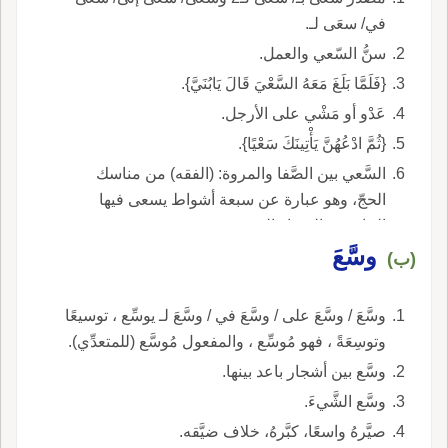
في/ سعَى لـ.
سنُّ السّعي والعمل.
{فَلَمَّا بَلَغَ مَعَهُ السَّعْيَ قَالَ يَابُنَيَّ}.
عَدْو أو مَشْي على الأرجل.
{ثُمَّ ادْعُهُنَّ يَأْتِينَكَ سَعْيًا}.
السَّعي بين الصَّفا والمروة: (الفقه) من مناسك
الحجّ، وهو عبارة عن سبعة أشواط يسعى فيها
الحاج بين الصفا والمروة.
وسَّعَ
(ب)
وسَّعَ / وسَّعَ على / وسَّعَ في / وسَّعَ لـ يوسِّع ، توسيعًا
وتوسِعَةً ، فهو مُوسِّع ، والمفعول مُوسَّع (للمتعدِّي).
وسَّع بين أشجار باعد بينها.
وسَّع الشَّيءَ.
صيَّرهُ واسعًا، كبَّرهُ، خلاف ضيَّقه.