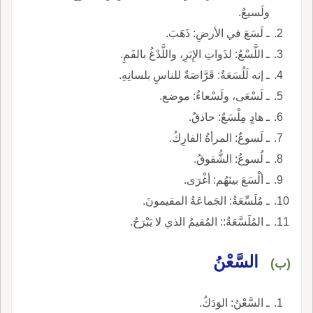
ولَسيعٌ.
ـ لَسَعَ في الأرضِ: ذَهَبَ.
ـ اللَّسْعُ: لذَواتِ الإِبَرِ، واللَّدْغُ بالفَمِ.
ـ إنه لَلُسَعَةٌ: قَرَّاصَةٌ للناسِ بلسانِهِ.
ـ لَسْعَى، ولَسْعاءُ: موضع.
ـ هادٍ مِلْسَعٌ: حاذقٌ.
ـ لَسوعٌ: المرأةُ الفارِكُ.
ـ لُسوعُ: الشُّقوقُ.
ـ ألْسَعَ بينَهُم: أغْرَى.
ـ مُلَسِّعَةُ: الجَماعَةُ المقيمونَ.
ـ المُلَسَّعَةُ:: المُقيمُ الذي لا يَبْرَحُ.
السَّعْنُ
(ب)
ـ السَّعْنُ: الوَدَكُ.