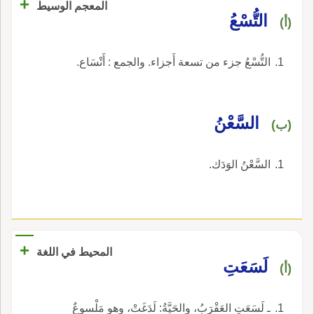
+
المعجم الوسيط
التُّسْعُ
(أ)
التُّسْعُ جزء من تسعة أَجزاء. والجمع : أَتْسَاع.
السَّعْنُ
(ب)
السَّعْنُ الوَدَك.
+
المحيط في اللغة
لَسَعَتِ
(أ)
ـ لَسَعَتِ العَقْرَبُ، والحَيَّةُ: لَدَغَتْ، وهو مَلْسوعٌ