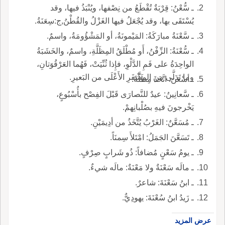
ـ سُّعْنُ: قِرْبَةٌ تُقْطَعُ من نِصْفها، ويُنْبَذُ فيها، وقد
يُسْتَقَى بها، وقد يُجْعَلُ فيها الغَزْلُ والقُطْنُ,ج:سِعَنَةُ.
ـ سَّعْنَةُ مبارَكَةُ: المَيْمونَةُ، أو المَشْؤُومَةُ، واسمٌ.
ـ سُّعْنَةُ: الزِّفْنُ، أَو مُطْلَقُ المِظَلَّةِ، واسمٌ، والخَشَبَةُ
الواحِدَةُ على فَمِ الدَّلْوِ، فإِذا ثُنِّيَتْ، فَهُما العَرْقُوَتانِ،
وما تَدَلَّى من المِشْفَرِ الأَعْلَى من البَعيرِ.
ـ أسْعَنَ: اتَّخَذَ مِظَلَّةً.
ـ سَّعانِينُ: عيدٌ للنَّصارَى قَبْلَ الفِصْح بأُسْبُوعٍ،
يَخْرجونَ فيهِ بصُلْبانِهمْ.
ـ مُسَعَّنٌ: الغَرْبُ يُتَّخَذُ من أدِيمَيْنِ.
ـ تَسَعَّنَ الجَمَلُ: امْتَلأَ سِمنَاً.
ـ يومُ سَعْنٍ مُضافاً: ذُو شَرابٍ صِرْفٍ.
ـ مالَه سَعْنَةٌ ولا مَعْنَةٌ: مالَه شيءٌ.
ـ ابنُ سَعْنَةَ: شاعرٌ.
ـ زَيدُ ابنُ سُعْنَةَ: يهودِيٌّ.
عرض المزيد