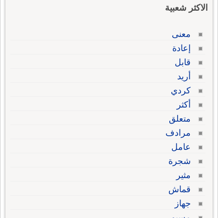
الاكثر شعبية
معنى
إعادة
قابل
أريد
كردي
أكثر
متعلق
مرادف
عامل
شجرة
مثير
قماش
جهاز
مسيو