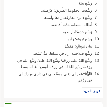
وسَّع بيتَهُ.
وسَّعت الحكومةُ الطَّريقَ: عرّضته.
وسَّع دائرة معارفه: زادها وأنماها.
أطاله، بَسَطه، مَدّه، أفاضه.
وَسَّع حُدودًا/ أراضيه.
وسَّع ثروته: زادها.
بيان مُوَسَّع: مُفَصَّل.
وسَّع صلاحيته: زاد في مداها، مَدَّ، بَسَط.
وسَّع اللهُ عليه رزقَه/ وسَّع اللهُ عليه/ وسَّع اللهُ في
رزقه/ وسَّع اللهُ له في رزقه: أوسع؛ أغناه، بسَطه
وكثّره.
اللهمَّ اغفر لي ذنبي ووسِّع لي في داري وبارك لي
في رزْقي.
عرض المزيد