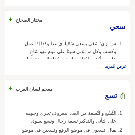
+
مختار الصحاح
سعي
س ع ي: سَعَى يسعى سَعْياً أي عدا وكذا إذا عمل
وكسب وكل من وُلي شيئا على قوم فهو سَاعٍ
عليهم وأكثر ما يُقال ذلك في سُعَاةِ الصدقة يقال
عرض المزيد
سَعَى عليها أي عمل عليها وهم السُّعَاةُ و المَسْعَاةُ
واحدة المساعي في الكرم والجود و سَعَى به إلى
الوالي سِعَايَةً وشى به و سَعَى المُكاتب في عتق
+
معجم لسان العرب
رقبته سِعَايَةً أيضا و اسْتَسْعَيْتُ العبد في قيمته.
تسع
(أ)
التِّسْع والتِّسعة من العدد: معروف تجري وجوهه
على التأْني والتذكير تسعة رجال وتسع نسوة.
يقال: تسعون في موضع الرفع وتسعين في موضع