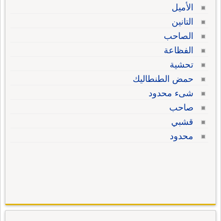
الأميل
التانين
الصاحب
الفظاعة
تحشية
حمض الطنطاليك
شىء محدود
صاحب
قشبي
محدود