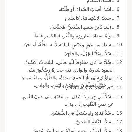
ـ اسْتَدَّ: اسْتَقامَ.
ـ أسَدَّ: أصابَ السَّدادَ، أو طَلَبَهُ.
ـ سَدَدُ: الاسْتِقامَةُ، كالسَّدادِ.
ـ (سَدادُ بنُ سَعيدٍ السَّبْعِيُّ: مُحَدَّثَ).
ـ وأمَّا سِدادُ القارورَةِ والثَّغْرِ، فبالكسر فَقَطْ.
ـ سِدادٌ من عَوَزٍ وعَيْشٍ: لِمَا يُسَدُّ به الخَلَّةُ، أو لَحْنٌ.
ـ سَدُّ وسُدُّ: الجَبَلُ، والحاجِزُ.
ـ سُدُّ: ما كان مَخْلوقاً للّهِ تعالى، السَّحابُ الأَسْوَدُ،
الجمع: سُدودٌ، والوادِي فيه حِجارَةٌ وصُخُورٌ يَبْقَى
الماءُ فيه زَماناً، الجمع: سِدَدَةٌ، والظِّلُّ، وماءُ سَماءٍ
ـ سَدُّ: من فِعْلِنا.
في جُبَيْلٍ لِغَطَفانَ، وحِصْنٌ باليَمَنِ، والوادي.
ـ جَرادٌ سُدٌّ: كثيرٌ سَدَّ الأُفُقِ.
ـ سُدُّ أبي جِرابٍ: أسْفَلَ من عَقَبَةِ مِنَى، دونَ القُبورِ
عن يَمينِ الذَّاهِبِ إلى مِنَى.
ـ سُدُّ قَناةٍ: وادٍ يَنْصَبُّ في الشُّعَيْبَةِ.
ـ سِدُّ: الكَلامُ الصَّحيحُ.
ـ سَدُّ: العَيْبُ، الجمع: أسِدَّةٌ، والقِياسُ: سُدودٌ.