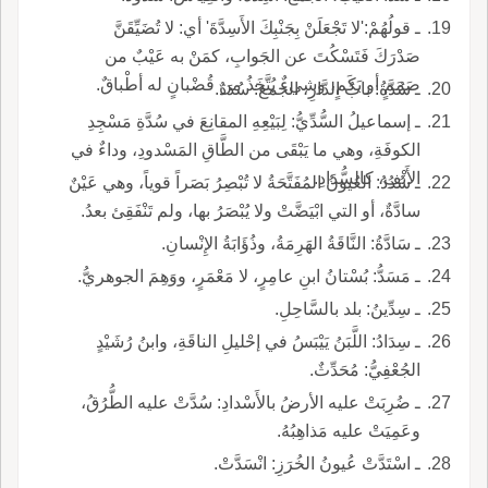
ـ قولُهُمْ:'لا تَجْعَلَنْ بِجَنْبِكَ الأَسِدَّةَ' أي: لا تُضَيِّقَنَّ
صَدْرَكَ فَتَسْكُتَ عن الجَوابِ، كمَنْ به عَيْبٌ من
صَمَمٍ أو بَكَمٍ، وشيءٌ يُتَّخَذُ من قُضْبانٍ له أطْباقٌ.
ـ سُدَّةُ: بابُ الدَّارِ، الجمع: سُدَدٌ.
ـ إسماعيلُ السُّدِّيُّ: لِبَيْعِهِ المقانِعَ في سُدَّةِ مَسْجِدِ
الكوفَةِ، وهي ما يَبْقَى من الطَّاقِ المَسْدودِ، وداءٌ في
الأَنْفِ، كالسُّدَادِ.
ـ سُدُدُ: العُيونُ المُفَتَّحَةُ لا تُبْصِرُ بَصَراً قوياً، وهي عَيْنٌ
سادَّةٌ، أو التي ابْيَضَّتْ ولا يُبْصَرُ بها، ولم تَنْفَقِئ بعدُ.
ـ سَادَّةُ: النَّاقَةُ الهَرِمَةُ، وذُؤَابَةُ الإِنْسانِ.
ـ مَسَدُّ: بُسْتانُ ابنِ عامِرٍ، لا مَعْمَرٍ، ووَهِمَ الجوهريُّ.
ـ سِدِّينُ: بلد بالسَّاحِلِ.
ـ سِدَادُ: اللَّبَنُ يَيْبَسُ في إحْليلِ الناقَةِ، وابنُ رُشَيْدٍ
الجُعْفِيُّ: مُحَدِّثٌ.
ـ ضُرِبَتْ عليه الأرضُ بالأَسْدادِ: سُدَّتْ عليه الطُّرُقُ،
وعَمِيَتْ عليه مَذاهِبُهُ.
ـ اسْتَدَّتْ عُيونُ الخُرَزِ: انْسَدَّتْ.