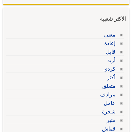
الاكثر شعبية
معنى
إعادة
قابل
أريد
كردي
أكثر
متعلق
مرادف
عامل
شجرة
مثير
قماش