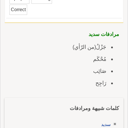
Correct
مرادفات سديد
جَزْلُ(من الرّأي)
مُحْكَم
صَائِب
رَاجِح
كلمات شبيهة ومرادفات
سديد