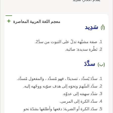
+
معجم اللغة العربية المعاصرة
سَدِيد
(أ)
صفة مشبَّهة تدلّ على الثبوت من سدَّ2.
نَظْرة سديدة: صائبة.
سدَّدَ
(ب)
سدَّدَ يُسدِّد ، تسديدًا ، فهو مُسدِّد ، والمفعول مُسدَّد.
سدَّد السَّهمَ ونحوَه إلى هدف صوّبه ووجّهه إليه.
سَدَّد سهمَه إلى عدوِّه.
سدَّد الكرة إلى المرمى.
سدّد الكرة أو الضربة: دفعها وأطلقها بشدّة نحو