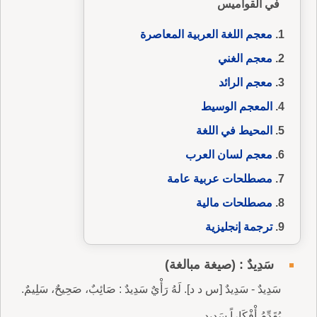
في القواميس
معجم اللغة العربية المعاصرة
معجم الغني
معجم الرائد
المعجم الوسيط
المحيط في اللغة
معجم لسان العرب
مصطلحات عربية عامة
مصطلحات مالية
ترجمة إنجليزية
سَدِيدٌ : (صيغة مبالغة)
سَدِيدٌ - سَدِيدٌ [س د د]. لَهُ رَأْيٌ سَدِيدٌ : صَائِبٌ، صَحِيحٌ، سَلِيمٌ.
يُقَدِّمُ أْفْكَاراً سَدِيد