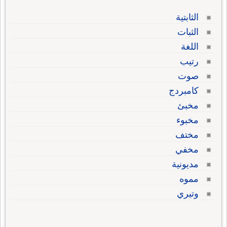
الثابتية
الثبات
اللغة
رتيب
صوت
كامبردج
مخبئ
مخبوء
مختف
مخفي
مديونية
مموه
وتيري