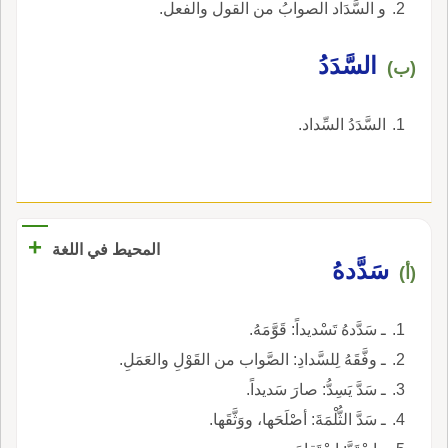
و السَّدَاد الصوابُ من القول والفعل.
السَّدَدُ
(ب)
السَّدَدُ السِّداد.
+
المحيط في اللغة
سَدَّدهُ
(أ)
ـ سَدَّدهُ تَسْديداً: قَوَّمَهُ.
ـ وفَّقَهُ لِلسَّدادِ: الصَّواب من القَوْلِ والعَمَلِ.
ـ سَدَّ يَسِدُّ: صارَ سَديداً.
ـ سَدَّ الثُّلْمَةَ: أصْلَحَها، ووَثَّقَها.