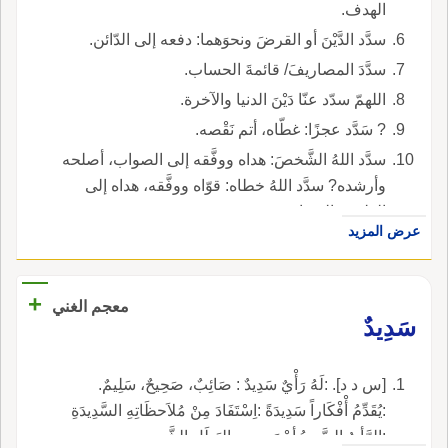
الهدف.
سدَّد الدَّيْنَ أو القرضَ ونحوَهما: دفعه إلى الدّائن.
سدَّدَ المصاريفَ/ قائمةَ الحساب.
اللهمّ سدّد عنّا دَيْنَ الدنيا والآخرة.
? سَدَّد عجزًا: غطّاه، أتم نَقْصه.
سدَّد اللهُ الشَّخصَ: هداه ووفَّقه إلى الصواب، أصلحه
وأرشده? سدَّد اللهُ خطاه: قوّاه ووفَّقه، هداه إلى
الطريق الصواب.
عرض المزيد
+
معجم الغني
سَدِيدٌ
[س د د]. :لَهُ رَأْيٌ سَدِيدٌ : صَائِبٌ، صَحِيحٌ، سَلِيمٌ.
:يُقَدِّمُ أْفْكَاراً سَدِيدَةً :اِسْتَفَادَ مِنْ مُلاَحظَاتِهِ السَّدِيدَةِ
:الرَّأيُ السَّدِيدُ أحْمَى مِن البَطَلِ الشَّدِيدِ.