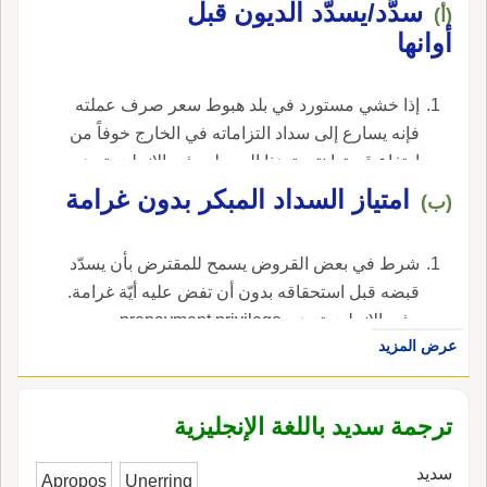
سدَّد/يسدّد الديون قبل
(أ)
أوانها
إذا خشي مستورد في بلد هبوط سعر صرف عملته
فإنه يسارع إلى سداد التزاماته في الخارج خوفاً من
ارتفاع قيمتها نتيجة هذا الهبوط. ، في الإنجليزية، هي
lead payments, to.
امتياز السداد المبكر بدون غرامة
(ب)
شرط في بعض القروض يسمح للمقترض بأن يسدّد
قبضه قبل استحقاقه بدون أن تفض عليه أيّة غرامة.
، في الإنجليزية، هي prepayment privilege.
عرض المزيد
ترجمة سديد باللغة الإنجليزية
سديد
Apropos
Unerring