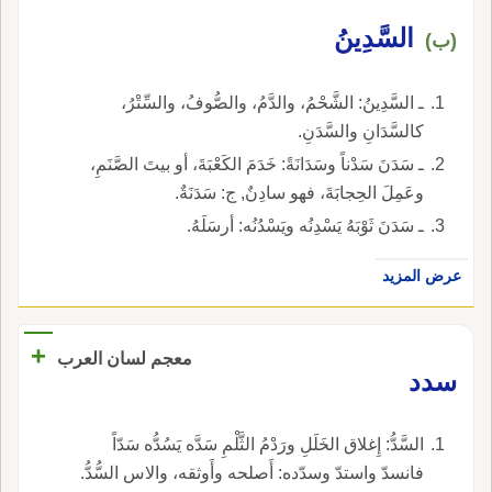
السَّدِينُ
(ب)
ـ السَّدِينُ: الشَّحْمُ، والدَّمُ، والصُّوفُ، والسِّتْرُ،
كالسَّدَانِ والسَّدَنِ.
ـ سَدَنَ سَدْناً وسَدَانَةً: خَدَمَ الكَعْبَةَ، أو بيتَ الصَّنَمِ،
وعَمِلَ الحِجابَةَ، فهو سادِنٌ, ج: سَدَنَةٌ.
ـ سَدَنَ ثَوْبَهُ يَسْدِنُه ويَسْدُنُه: أرسَلَهُ.
عرض المزيد
+
معجم لسان العرب
سدد
السَّدُّ: إِغلاق الخَلَلِ ورَدْمُ الثَّلْمِ سَدَّه يَسُدُّه سَدّاً
فانسدّ واستدّ وسدّده: أَصلحه وأَوثقه، والاس السُّدُّ.