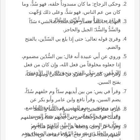
وحكى الزجاج: ما كان مسدوداً خلقه، فهو سُدٌّ، وما
كان من عم الناس، فهو سَدٌّ، وعلى ذلك وُجِّهت
قراءَة من قرأَ بين السُّدَّيْن والسَّدَّيْن.
التهذيب: السَّدُّ مصدر قولك سَدَدْتُ الشيء سَدّاً
والسَّدُّ والسُّدّ: الجبل والحاجز.
وقرئ قوله تعالى: حتى إِذا بلغ بي السّدَّين، بالفتح
والضم.
وروي عن أَبي عبيدة أَنه قال: بين السُّدّين مضموم،
إِذا جعلوه مخلوقاً من فعل الله، وإِن كان من فعل
الآدميين، فه سَد، بالفتح، ونحو ذلك قال الأخفش.
وقرأَ ابن كثير وأَبو عمرو: بي السَّدَّين وبينهم سَدّاً،
بفتح السين.
وقرأَ في يس: من بين أَيديهم سدّاً وم خلفهم سُدّاً،
يضم السين، وقرأَ نافع وابن عامر وأَبو بكر عن
عاص ويعقوب، بضم السين، في الأَربعة المواضع،
غيره: ضم السين وفتحها، سواء السَّدُّ والسُّدُّ؛
وقرأَ حمزة والكسائي بين السُّدَّين بضم السين.
وكذلك قوله وجعلنا من بين أَيديهم سدّاً ومن خلفهم
سدّاً، فتح السين وضمها والسَّد، بالفتح والضم:
وقوله عز وجل: وجعلنا من بين أَيديهم سدّاً وم
الردم والجبل؛ ومنه سدّ الرَّوْحاء وسد الصهباء وهم
خلفهم سدّاً؛ قال الزجاج: هؤلاء جماعة من الكفار