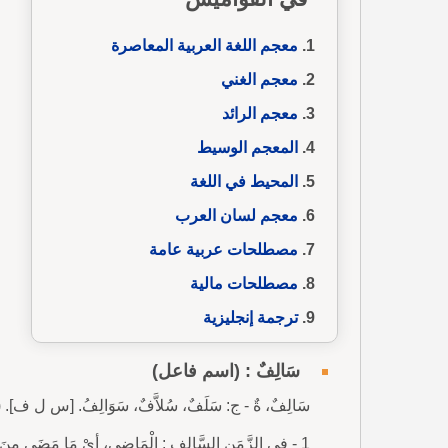
معجم اللغة العربية المعاصرة
معجم الغني
معجم الرائد
المعجم الوسيط
المحيط في اللغة
معجم لسان العرب
مصطلحات عربية عامة
مصطلحات مالية
ترجمة إنجليزية
سَالِفٌ : (اسم فاعل)
سَالِفٌ، ةٌ - ج: سَلَفٌ، سُلاَّفٌ، سَوَالِفُ. [س ل ف
1 - فِي الزَّمَنِ السَّالِفِ : الْمَاضِي، أيْ مَا مَضَى مِنَ ال