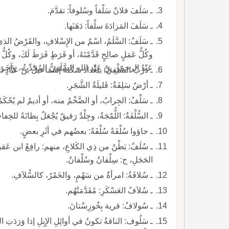
ـ سَلَفَ فلانٌ سَلْفاً وسُلوفاً: تقدَّمَ.
ـ سَلَفَ المَزادَةَ سلْفاً: دَهَنَها.
ـ سَلَفُ: السَّلَمُ، اسْمٌ من الإِسْلافِ، والقَرْضُ الذي ل
وكُلُّ عَمَلٍ صالِحٍ قَدَّمْتَهُ، أو فَرَطٍ فَرَطَ لَكَ، وكُل
عَبْدُ الرحمنِ بنُ عَبْدِ الله السَّلَفِيُّ المُحَدِّثُ، وآخ
ـ دَرْبُ السِّلْفِيِّ: ببَغْدادَ سَكَنَهُ إسْمَاعيلُ بنُ عَبَّادٍ ال
ـ أرْضٌ سَلِفَةٌ: قَليلَةُ الشَّجَرِ.
ـ سَلْفُ: الجِرابُ، أو الضَّخْمُ منه، أو أديمٌ لم يُحْكَمْ
ـ السُّلْفَةُ: اللُّمْجَةُ، وجِلْدٌ رَقيقٌ يُجْعَلُ بِطانَةً لل
ـ جاؤوا سُلْفَةً سُلْفَةً: بعضُهم في أثَرِ بعضٍ.
ـ سُلَفُ: بَطْنٌ من ذِي الكَلاعِ، منهم: رافِعُ ابن عَقيبٍ
الحَجَلِ، ج: سِلْفانٌ وسُلْفانٌ.
ـ سُلافَةُ: امرأةٌ من سَهْمٍ، والخَمْرُ، كالسُّلاَفِ.
ـ سُلاَفُ العَسْكَرِ: مُقَدَّمَتُهُم.
ـ سُولافُ: قرية بِخُوزِسْتانَ.
ـ سَلُوف: الناقةُ تكونُ في أوائِلِ الإِبِلِ إذا وَرَدَتِ