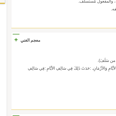
، والمفعول مُستسلَف.
ه.
+
معجم الغني
من سَلَفَ).
َّامِ وَالأزْمَانِ. :حَدَثَ ذَلِكَ فِي سَالِفِ الأيَّامِ :فِي سَالِفِ