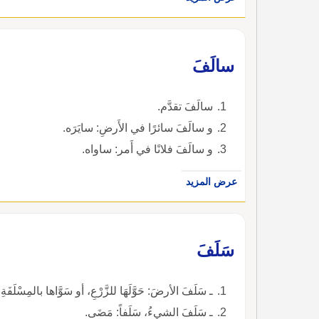
سالَفَ
سالَفَ تقدَّم.
و سالَفَ سائرًا في الأَرضِ: سايَرَه.
و سالَفَ فلانًا في أَمر: ساواه.
عرض المزيد
سَلَفَ
ـ سَلَفَ الأرضَ: حَوَّلَهَا للزَّرْعِ، أو سَوَّاها بالمِسْلَف
ـ سَلَفَ الشيءُ، سَلَفاً: مَضَى.