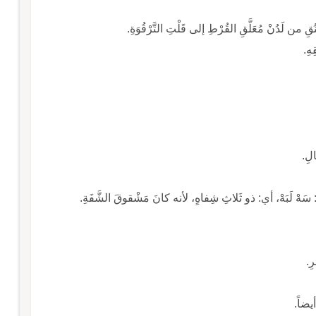
ُقِ من لَدُنْ مُعَلَّقِ القُرْطِ إلى قَلْتِ التَّرْقُوَةِ.
هِ.
لِ.
ُ: سَهْ لَبَهْ، أي: ذو ثَلاثِ شِفاهٍ، لأنه كانَ مَشْقوقَ الشَّفَةِ.
ِ.
يضاً.