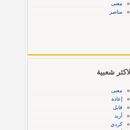
معنى
مناصر
لاكثر شعبية
معنى
إعادة
قابل
أريد
كردي