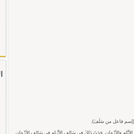
ا
]. (إسم فاعل من سَلَفَ).
أيَّامِ وَالأزْمَانِ. حَدَثَ ذَلِكَ فِي سَالِفِ الأيَّـامِ فِي سَالِفِ الأزْمَانِ