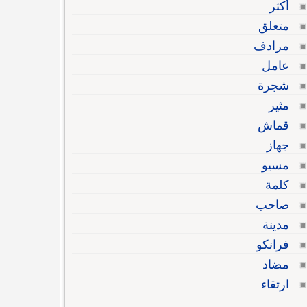
أكثر
متعلق
مرادف
عامل
شجرة
مثير
قماش
جهاز
مسيو
كلمة
صاحب
مدينة
فرانكو
مضاد
ارتقاء