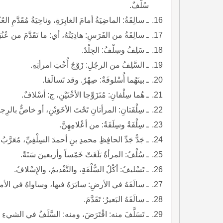
سُلْفٌ.
ـ سالِفَةُ: الماضِيَةُ أمامَ الغابِرَةِ، وناحِيَةُ مُقَدَّمِ العُن
ـ سالِفَةُ من الفَرَسِ: هادِيَتُهُ، أي: ما تَقَدَّمَ من عُنُقِ
ـ سَلِفُ وسِلْفُ: الجِلْدُ.
ـ السَّلِفُ من الرجُلِ: زَوْجُ أُخْتِ امرأتِهِ.
ـ بينَهُما أُسْلوفَةٌ: صِهْرٌ. وقد تَسالَفا.
ـ هُما سِلْفانِ: مُتَزَوِّجا الأخْتَيْنِ، ج: أسْلافٌ.
ـ سِلْفَتانِ: المرأتانِ تَحْتَ الأخَوَيْنِ، أو خاصٌّ بالرِجا
ـ سِلْفَةُ وسِلَفَةُ: من أعْلامِهِنَّ.
ـ جَدُّ جَدِّ الحافِظِ محمدِ بنِ أحمدَ السِلْفِيِّ، مُعَرَّب
ـ سُلْفُ: المرأةُ بَلَغَتْ خَمْساً وأربعينَ سَنَةً.
ـ تَسْليفُ: أكْلُ السُّلْفَةِ، والتَّقْديمُ، والإِسْلافُ.
ـ سالَفَهُ في الأرضِ: سايَرَهُ فيها، وساواهُ في الأمر
ـ سالَفَهُ البَعيرُ: تَقَدَّمَ.
ـ تَسَلَّفَ منه: اقْتَرَضَ، ومنه: السَّلَفُ في الشيءِ أ