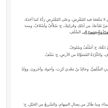
ا مَنْفَعَةَ فيه للمُقْرِضِ، وعلى المُقْتَرِضِ رَدُّهُ كما أخَذَهُ،
ُّ مَنْ تَقَدَّمَكَ من آبائِكِ وقَرابَتِكَ، ج: سُلاَّفٌ وأسْلافٌ، ومنه:
َرونَ مَنْسوبونَ إلى السَّلَفِ.
سِّلْفِيُّ المُحَدِّثُ.
 دَبْغُهُ، ج: أسْلُفٌ وسُلوفٌ.
خِفافِ، والكُرْدَةُ المُسَوَّاةُ من الأرضِ، ج: سُلَفٌ.
 السُّلَفِيُّ، وخالِدُ بنُ مَعْدي كَرِبَ، وأخوهُ، وآخَرونَ، ووَلَدُ
 الماءَ، وما طَالَ من نِصالِ السِهامِ، والسَّريعُ من الخَيْلِ، ج: