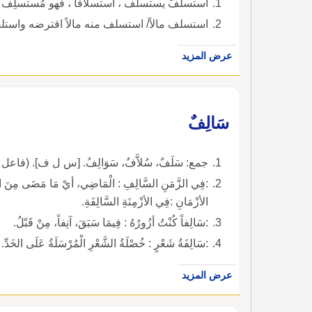
استسلفَ يستسلف ، استسلافًا ، فهو مُستسلِف 
استسلف مالاً/ استسلف منه مالاً اقترضه واستلف
عرض المزيد
سَالِفٌ
جمع: سَلَفٌ، سُلاَّفٌ، سَوَالِفُ. [س ل ف]. (فاعل 
:فِي الزَّمَنِ السَّالِفِ : الْمَاضِي، أيْ مَا مَضَى مِنَ الأي
الأزْمَانِ :فِي الأزْمِنَةِ السَّالِفَةِ.
:سَالِفاً كُنْتُ أزُورُهُ : فِيمَا سَبَقَ، آنِفاً، مِنْ قَبْلُ.
:سَالِفَةُ شَعْرٍ : خُصْلَةُ الشَّعْرِ الْمُرْسَلَةُ عَلَى الخَدِّ.
عرض المزيد