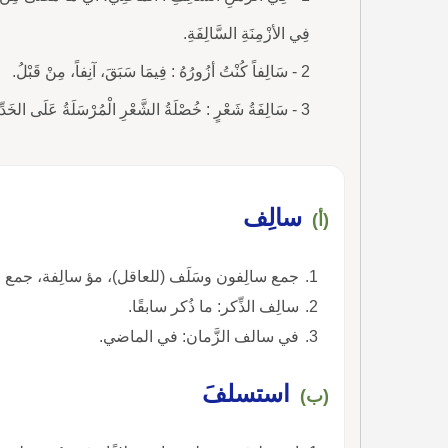
فِي الأزْمِنَةِ السَّالِفَةِ.
2 - سَالِفاً كُنْتُ أزُورُهُ : فِيمَا سَبَقَ، آنِفاً، مِنْ قَبْلُ.
3 - سَالِفَةُ شَعْرٍ : خُصْلَةُ الشَّعْرِ الْمُرْسَلَةُ عَلَى الخَدِّ.
سالِف
(أ)
جمع سالِفون وسَلَف (للعاقل)، مؤ سالِفة، جمع
سالِف الذِّكر: ما ذُكر سابقًا.
في سالف الزَّمان: في الماضي.
استسلفَ
(ب)