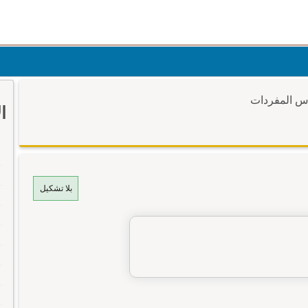
وس المفردات
ا
بلا تشكيل