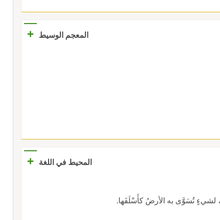
+
المعجم الوسيط
+
المحيط في اللغة
َةِ، لشيءٍ تُسَوَّى به الأرضُ كأَسْلَفَها.