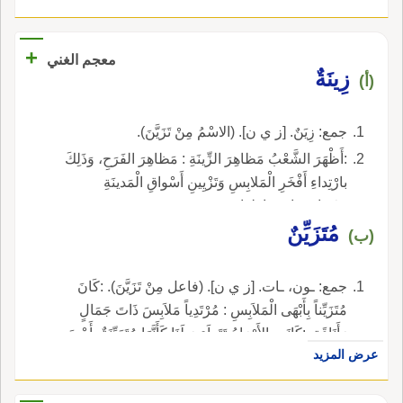
+
معجم الغني
زِينَةٌ
(أ)
جمع: زِيَنٌ. [ز ي ن]. (الاسْمُ مِنْ تَزَيَّنَ).
:أَظْهَرَ الشَّعْبُ مَظاهِرَ الزِّينَةِ : مَظاهِرَ الفَرَحِ، وَذَلِكَ
بارْتِداءِ أَفْخَرِ الْمَلابِسِ وَتَزْيِينِ أَسْواقِ الْمَدينَةِ
وَشَوارِعِها وَمَنازِلِها.
مُتَزَيِّنٌ
(ب)
جمع: ـون، ـات. [ز ي ن]. (فاعل مِنْ تَزَيَّنَ). :كَانَ
مُتَزَيِّناً بِأَبْهَى الْمَلاَبِسِ : مُرْتَدِياً مَلاَبِسَ ذَاتَ جَمَالٍ
وَأَنَاقَةٍ. :كَانَتِ الأَرْوَاحُ تَتَراَءىَ لَنَا كَأَنَّهَا مُتَزَيِّنَةٌ بِأَحْسَنِ
عرض المزيد
زِينَةٍ : (إسحق الحسيني).