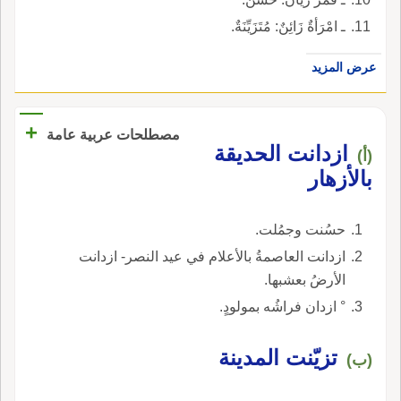
ـ امْرَأةٌ زَائِنٌ: مُتَزَيِّنَةٌ.
عرض المزيد
+
مصطلحات عربية عامة
ازدانت الحديقة
(أ)
بالأزهار
حسُنت وجمُلت.
ازدانت العاصمةُ بالأعلام في عيد النصر- ازدانت
الأرضُ بعشبها.
° ازدان فراشُه بمولودٍ.
تزيّنت المدينة
(ب)