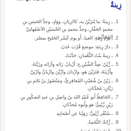
زِينةُ
ـ زِينةُ: ما يُتَزَيَّنُ به، كالزِيَانِ، ووَادٍ، وجدُّ الحَسَنِ بنِ
محمدٍ الحَفَّارِ، وجدُّ محمدِ بنِ الحُسَيْنِ الأصْفَهانِيِّ
المُحَدِّثَين.
ـ يومُ زِينَةِ: العيدُ، أَو يوم كَسْر الخَليجِ بمصْرَ.
ـ دارُ زِينَةِ: موضع قُرْبَ عَدَنَ.
ـ زِينةُ بنْتُ النُّعْمانِ: حَدَّثَتْ.
ـ زَّيْنُ: ضِدُّ الشَّيْنِ,ج: أَزْيانٌ. زَانَه وأزَانَه وزَيَّنَهُ،
وأَزْيَنَهُ، فَتَزَيَّنَ هو، وازْدانَ وازَّيَّنَ وازْيانَّ وازْيَنَّ.
ـ زَيْنُ بنُ شُعَيْبٍ المُعافِرِيُّ، ومَنْصُورُ بنُ نَجْمِ بنِ
زَيَّانٍ: مُحَدِّثانِ.
ـ الحَافِظُ أَبو عُبَيْدِ الله بنُ واصِلِ بنِ عبدِ الشكُورِ بنِ
زَيْنٍ زَّيْنِيُّ: هو وأَبوه مُحدِّثانِ.
ـ سُنْقُر زَّيْنِيُّ: رَوَيْنا عن أَصْحابِهِ.
ـ زَّانَةُ: التُّخَمَةُ.
ـ قَمَرٌ زَيَانٌ: حَسَنٌ.