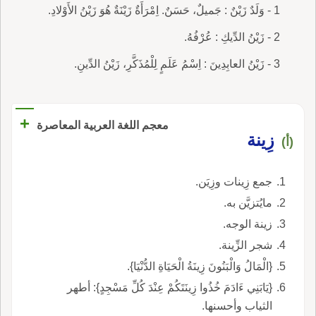
1 - وَلَدٌ زَيْنٌ : جَميلٌ، حَسَنٌ. اِمْرَأَةٌ زَيْنَةٌ هُوَ زَيْنُ الأَوْلادِ.
2 - زَيْنُ الدِّيكِ : عُرْفُهُ.
3 - زَيْنُ العابِدِينَ : اِسْمُ عَلَمٍ لِلْمُذَكَّرِ، زَيْنُ الدِّينِ.
+
معجم اللغة العربية المعاصرة
زِينة
(أ)
جمع زِينات وزِيَن.
مايُتزيَّن به.
زينة الوجه.
شجر الزِّينة.
{الْمَالُ وَالْبَنُونَ زِينَةُ الْحَيَاةِ الدُّنْيَا}.
{يَابَنِي ءَادَمَ خُذُوا زِينَتَكُمْ عِنْدَ كُلِّ مَسْجِدٍ}: أطهر
الثياب وأحسنها.