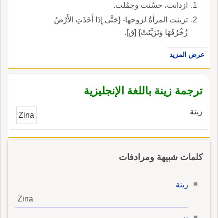
ازدانت، حسُنت وجمُلت.
تزينت المرأةُ لزوجها- {حَتَّى إِذَا أَخَذَتِ الأَرْضُ
زُخْرُفَهَا وَتَزَيَّنَتْ} [ق].
عرض المزيد
ترجمة زينة باللغة الإنجليزية
زينة
Zina
كلمات شبيهة ومرادفات
زينة
Zina