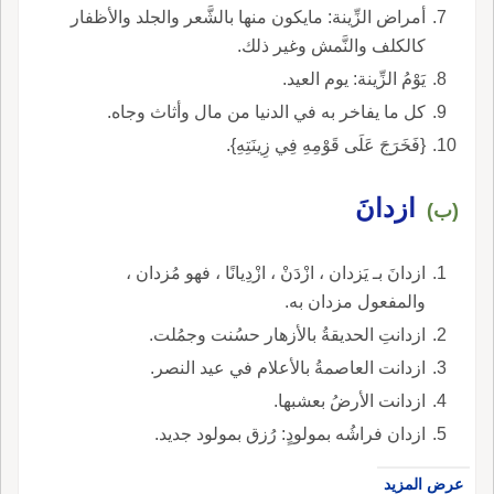
أمراض الزِّينة: مايكون منها بالشَّعر والجلد والأظفار
كالكلف والنَّمش وغير ذلك.
يَوْمُ الزِّينة: يوم العيد.
كل ما يفاخر به في الدنيا من مال وأثاث وجاه.
{فَخَرَجَ عَلَى قَوْمِهِ فِي زِينَتِهِ}.
ازدانَ
(ب)
ازدانَ بـ يَزدان ، ازْدَنْ ، ازْدِيانًا ، فهو مُزدان ،
والمفعول مزدان به.
ازدانتِ الحديقةُ بالأزهار حسُنت وجمُلت.
ازدانت العاصمةُ بالأعلام في عيد النصر.
ازدانت الأرضُ بعشبها.
ازدان فراشُه بمولودٍ: رُزق بمولود جديد.
عرض المزيد