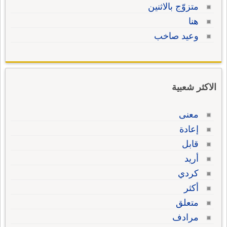
متزوّج بالاثنين
هنا
وعيد صاخب
الاكثر شعبية
معنى
إعادة
قابل
أريد
كردي
أكثر
متعلق
مرادف