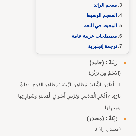
معجم الرائد
المعجم الوسيط
المحيط في اللغة
مصطلحات عربية عامة
ترجمة إنجليزية
زِينَةٌ : (جامد)
(الاسْمُ مِنْ تَزَيَّنَ).
1 - أَظْهَرَ الشَّعْبُ مَظاهِرَ الزِّينَةِ : مَظاهِرَ الفَرَحِ، وَذَلِكَ
بارْتِداءِ أَفْخَرِ الْمَلابِسِ وَتَزْيِينِ أَسْواقِ الْمَدينَةِ وَشَوارِعِها
وَمَنازِلِها.
زَيْنَةٌ : (مصدر)
(مصدر: زانَ).