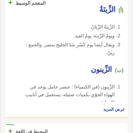
+
المعجم الوسيط
الزِّينَةُ
(أ)
الزِّينَةُ الزِّيَانُ.
ويومُ الزِّينَة: يومُ العيد.
ويقال أيضا يوم كَسْرِ سَدّ الخليج بمصر. والجمع :
زِيَنٌ.
الزِّينون
(ب)
الزِّينون (في الكيمياء) : عنصر خامل يوجد في
الهواءِ الجوّي بكميات ضئيلة، يستعمل في أَنابيب
الإِضاءة.
عرض المزيد
+
المحيط في اللغة