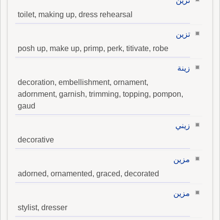
تزين
toilet, making up, dress rehearsal
تزين
posh up, make up, primp, perk, titivate, robe
زينة
decoration, embellishment, ornament,
adornment, garnish, trimming, topping, pompon,
gaud
زيني
decorative
مزين
adorned, ornamented, graced, decorated
مزين
stylist, dresser