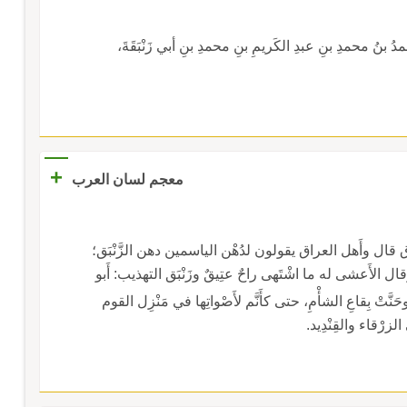
مدُ بنُ محمدِ بنِ عبدِ الكَريمِ بنِ محمدِ بنِ أبي زَنْبَقَةَ،
+
معجم لسان العرب
اق قال وأَهل العراق يقولون لدُهْن الياسمين دهن الزَّنْبَق؛
 وقال الأَعشى له ما اشْتَهى راحٌ عتِيقٌ وزَنْبَق التهذيب: أَبو
َنَّتْ بِقاعِ الشأْمِ، حتى كأَنَّم لأَصْواتِها في مَنْزِل القوم
الزرْقاء والقِنْدِيد.