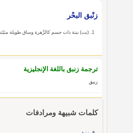
زنْبق البحْر
(نت) نبتة ذات جسم كالزَّهرة وساق طويلة مثبّتة
ترجمة زنبق باللغة الإنجليزية
زنبق
كلمات شبيهة ومرادفات
زنبق