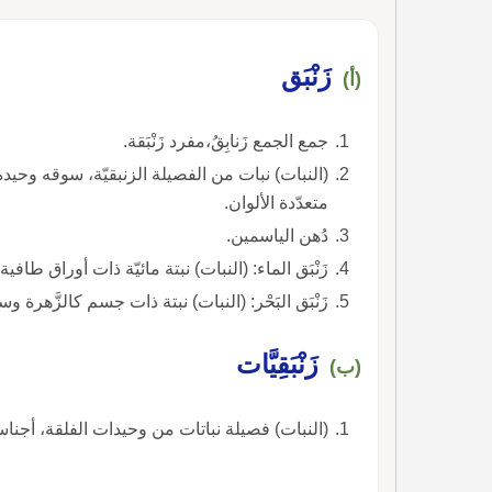
زَنْبَق
(أ)
جمع الجمع زَنابِقُ،مفرد زَنْبَقة.
(النبات) نبات من الفصيلة الزنبقيّة، سوقه وحيد
متعدّدة الألوان.
دُهن الياسمين.
زَنْبَق الماء: (النبات) نبتة مائيّة ذات أوراق طافية 
زَنْبَق البَحْر: (النبات) نبتة ذات جسم كالزَّهرة 
زَنْبَقِيَّات
(ب)
(النبات) فصيلة نباتات من وحيدات الفلقة، أجناسها 