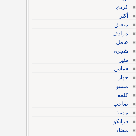
كردي
أكثر
متعلق
مرادف
عامل
شجرة
مثير
قماش
جهاز
مسيو
كلمة
صاحب
مدينة
فرانكو
مضاد