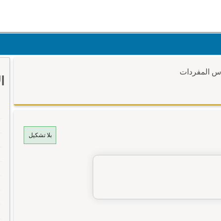
وس المفردات
ا
بلا تشكيل