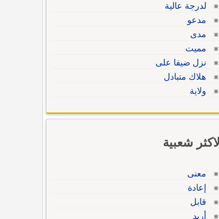
لدرجة عالية
مدعو
مدى
مميت
نزل ضيفا على
هلاك متبادل
ولاية
لاكثر شعبية
معنى
إعادة
قابل
أريد