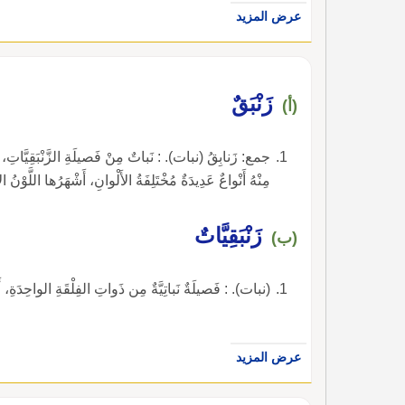
عرض المزيد
زَنْبَقٌ
(أ)
جمع: زَنابِقُ (نبات). : نَباتٌ مِنْ فَصيلَةِ الزَّنْبَقِيَّاتِ، لَهُ
مِنْهُ أَنْواعٌ عَدِيدَةٌ مُخْتَلِفَةُ الأَلْوانِ، أَشْهَرُها اللَّوْنُ 
زَنْبَقِيَّاتٌ
(ب)
(نبات). : فَصيلَةٌ نَباتِيَّةٌ مِن ذَواتِ الفِلْقَةِ الواحِدَةِ، أ
عرض المزيد