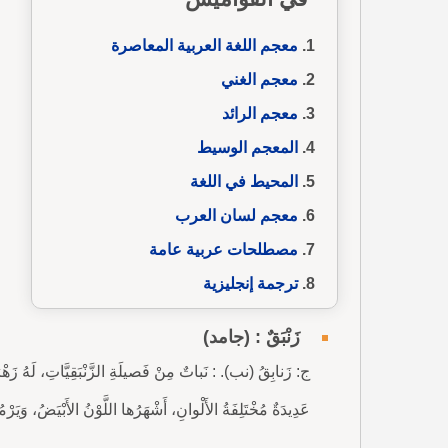
معجم اللغة العربية المعاصرة
معجم الغني
معجم الرائد
المعجم الوسيط
المحيط في اللغة
معجم لسان العرب
مصطلحات عربية عامة
ترجمة إنجليزية
زَنْبَقٌ : (جامد)
ج: زَنابِقُ (نب). : نَباتٌ مِنْ فَصيلَةِ الزَّنْبَقِيَّاتِ، لَهُ زَهْرٌ 
عَدِيدَةٌ مُخْتَلِفَةُ الأَلْوانِ، أَشْهَرُها اللَّوْنُ الأَبْيَضُ، وَيَرْ