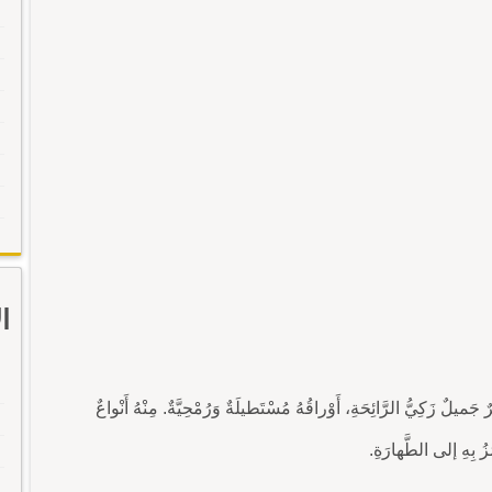
ا
جَميلٌ زَكِيُّ الرَّائِحَةِ، أَوْراقُهُ مُسْتَطيلَةٌ وَرُمْحِيَّةٌ. مِنْهُ أَنْواعٌ
مُزُ بِهِ إلى الطَّهارَةِ.