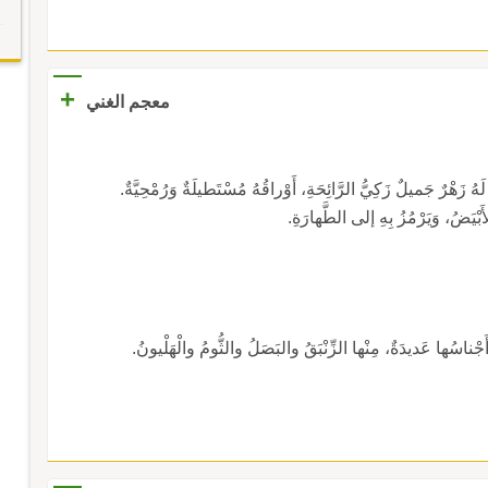
+
معجم الغني
 زَهْرٌ جَميلٌ زَكِيُّ الرَّائِحَةِ، أَوْراقُهُ مُسْتَطيلَةٌ وَرُمْحِيَّةٌ.
الأَبْيَضُ، وَيَرْمُزُ بِهِ إلى الطَّهارَةِ.
َجْناسُها عَديدَةٌ، مِنْها الزِّنْبَقُ والبَصَلُ والثُّومُ والْهَلْيونُ.