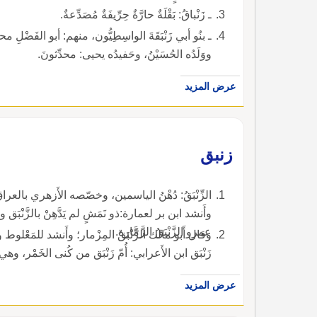
ـ زَنْباقُ: بَقْلَةٌ حارَّةٌ حِرِّيفَةٌ مُصَدِّعةٌ.
ـ بنُو أبي زَنْبَقَةَ الواسِطِيُّون، منهم: أبو الفَضْلِ مح
ووَلَدُه الحُسَيْنُ، وحَفيدُه يحيى: محدِّثونَ.
عرض المزيد
زنبق
الزِّنْبَقُ: دُهْنُ الياسمين، وخصّصه الأَزهري بالعر
وأَنشد ابن بر لعمارة:ذو نَمَشٍ لم يَدَّهِنْ بالزَّنْبَق
عمرو الزَّنْبَقُ الزَّمَّارة.
وقال أَبو مالك الزَّنْبَقُ المِزْمار؛ وأَنشد للمَعْلوط وح
زَنْبَق ابن الأَعرابي: أُمّ زَنْبَق من كُنى الخَمْر، وهي 
عرض المزيد