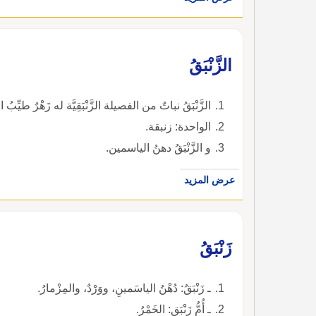
الزَّنْبَقُ
الزَّنْبَقُ نباتٌ من الفصيلة الزَّنْبَقِيَّة له زَهْرٌ طيِّبُ 
الواحدة: زنبقة.
و الزَّنْبَقُ دهنُ الياسمين.
عرض المزيد
زَنْبَقُ
ـ زَنْبَقُ: دُهْنُ الياسَمينِ، ووَرْدٌ، والمِزْمارُ.
ـ أُمُّ زَنْبَقٍ: الخَمْرُ.