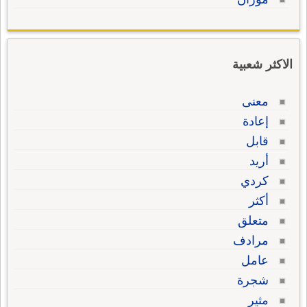
الاكثر شعبية
معنى
إعادة
قابل
أريد
كردي
أكثر
متعلق
مرادف
عامل
شجرة
مثير